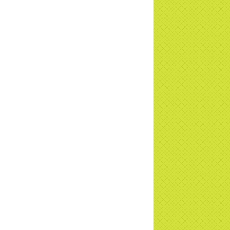
u - Truyền hình VTVCab thực hiện |
TD
a Thiền Tông Tân Diệu được Đài VTV9
 phóng sự vinh danh | TTTD
a Thiền Tông Tân Diệu được tuyên
ng - Đài VTV1 đưa tin | TTTD
ng sự Hà Tĩnh về chùa Thiền Tông Tân
u phối hợp cùng Hội Chữ Thập Đỏ TP.
Nội | TTTD
 ngờ 10 năm sau quay lại chùa Thiền
g Tân Diệu và cái kết không ngờ ... |
TD
 HTV7 đưa tin chùa Thiền Tông Tân Diệu
ành trình lan tỏa yêu thương | TTTD
 sự của Thiền gia Thị Hoa (ĐN) nhân
 kỷ niệm 8 năm Công bố Huyền ký |
TD
niệm 8 năm Công bố Huyền Ký - Đoàn
hệ An
a Thiền Tông Tân Diệu tham gia