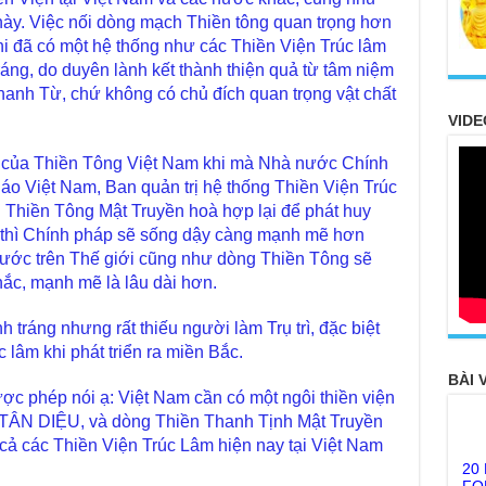
 này. Việc nối dòng mạch Thiền tông quan trọng hơn
i đã có một hệ thống như các Thiền Viện Trúc lâm
ng, do duyên lành kết thành thiện quả từ tâm niệm
anh Từ, chứ không có chủ đích quan trọng vật chất
VIDE
ẹp của Thiền Tông Việt Nam khi mà Nhà nước Chính
áo Việt Nam, Ban quản trị hệ thống Thiền Viện Trúc
 Thiền Tông Mật Truyền hoà hợp lại để phát huy
 thì Chính pháp sẽ sống dậy càng mạnh mẽ hơn
 nước trên Thế giới cũng như dòng Thiền Tông sẽ
ắc, mạnh mẽ là lâu dài hơn.
tráng nhưng rất thiếu người làm Trụ trì, đặc biệt
c lâm khi phát triển ra miền Bắc.
BÀI 
ược phép nói ạ: Việt Nam cần có một ngôi thiền viện
N DIỆU, và dòng Thiền Thanh Tịnh Mật Truyền
20
cả các Thiền Viện Trúc Lâm hiện nay tại Việt Nam
FO