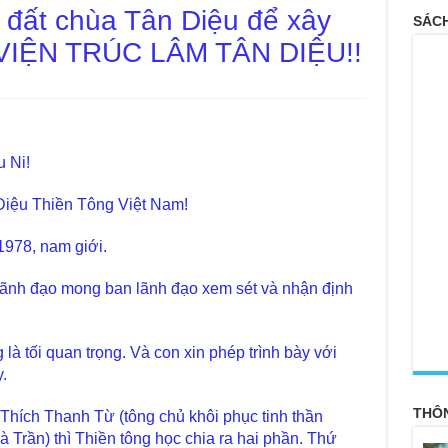
 đất chùa Tân Diệu để xây
SÁCH
 VIỆN TRÚC LÂM TÂN DIỆU!!
 Ni!
Diệu Thiền Tông Việt Nam!
1978, nam giới.
lãnh đạo mong ban lãnh đạo xem sét và nhận định
<
là tối quan trọng. Và con xin phép trình bày với
.
THÔ
hích Thanh Từ (tông chủ khôi phục tinh thần
 Trần) thì Thiền tông học chia ra hai phần. Thứ