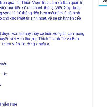
sa
Tổn
Ban quản trị Thiền Viện Trúc Lâm và Ban quan trị
Ngh
TT
iệc xúc tiên sẽ rất nhanh thôi ạ. Việc Xây dựng
Đức
tro
ong vòng từ 10 tháng đến hơn một năm là sẽ hình
Báo
hỗ cho Phật tử sinh hoạt, và sẽ phát triển tiếp
chù
Tại
Phậ
Chù
100
Tin
 duyệt vấn đề này thấy có triển vọng thì con mong
Giả
chuyện với Hoà thượng Thích Thanh Từ và Ban
tho
ở Thiền Viện Thường Chiếu ạ.
Chù
vì 
huy
hật.
Chù
thự
Tát.
Chù
ứng
Phá
.
Chù
Thầ
súc
Thiện Huệ
Phó