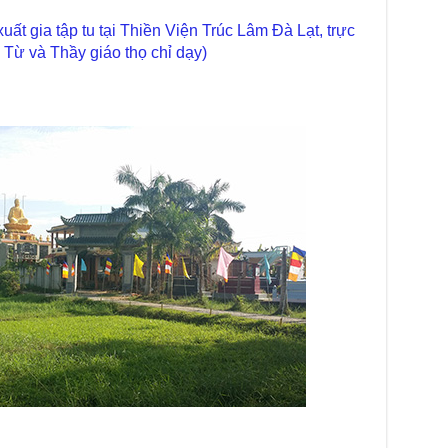
Diệ
TT
t gia tập tu tại Thiền Viện Trúc Lâm Đà Lạt, trực
Từ và Thầy giáo thọ chỉ dạy)
Chù
làm
Chù
dươ
Phó
Diệ
Hà 
Bất
Tôn
TT
Đài
- H
Tâm
dịp
TT
Kỷ 
Ng
Chù