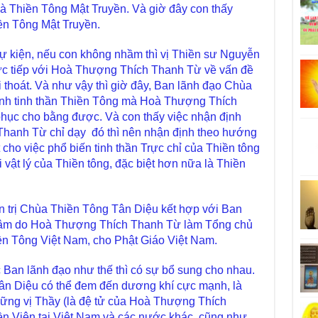
 là Thiền Tông Mật Truyền. Và giờ đây con thấy
ền Tông Mật Truyền.
 kiện, nếu con không nhầm thì vị Thiền sư Nguyễn
ực tiếp với Hoà Thượng Thích Thanh Từ về vấn đề
 thoát. Và như vậy thì giờ đây, Ban lãnh đạo Chùa
ịnh tinh thần Thiền Tông mà Hoà Thượng Thích
hục cho bằng được. Và con thấy việc nhận định
hanh Từ chỉ dạy đó thì nên nhận định theo hướng
 cho việc phổ biến tinh thần Trực chỉ của Thiền tông
vật lý của Thiền tông, đặc biệt hơn nữa là Thiền
n trị Chùa Thiền Tông Tân Diệu kết hợp với Ban
c Lâm do Hoà Thượng Thích Thanh Từ làm Tổng chủ
hiền Tông Việt Nam, cho Phật Giáo Việt Nam.
 Ban lãnh đạo như thế thì có sự bổ sung cho nhau.
ân Diệu có thể đem đến dương khí cực mạnh, là
những vị Thầy (là đệ tử của Hoà Thượng Thích
hiền Viện tại Việt Nam và các nước khác, cũng như