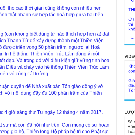
TH
ổi thọ cao thời gian cũng không còn nhiều nên
Ở t
hành thật nhanh sự hợp tác hoà hợp giữa hai bên
thì
khô
Lời
g (con không biết dùng từ nào thích hợp hơn ạ) đất
tu 
ch Thanh Từ để xây dựng thành một Thiền Viện
Giả
Ngư
ó được triển vọng 50 phần trăm, ngược lại Hoà
Cha
thá
 trị hệ thống Thiền Viện Trúc Lâm đồng ý một
VIDE
Kho
Đức
 tốt đẹp. Và trong đó với điều kiện giữ vững tinh hoa
con
Ph
n Diệu và chảy vào hệ thống Thiền Viện Trúc Lâm
Giả
Như
kiện vô cùng cát tường.
đâu
cơ
Tôn
thuận duyên để Nhà xuất bản Tôn giáo đồng ý với
Bất
Chù
ch với nội dung đầy đủ 100 phần trăm của Thiền
đỡ 
Như
Tổ 
Chù
hìn
Lục
LƯỢ
lúc 4 giờ sáng thứ Tư ngày 12 tháng 4 năm 2017.
Chù
Tu 
Số 
"Gi
t sự mà con đã nỏi như trên. Con mong có sự hoan
Hôm
Yếu
Tuầ
g gia hộ, Thiên long Hộ pháp hộ trì cho Phật sự
Chù