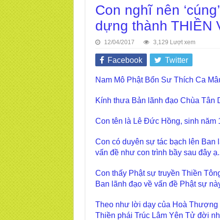
Con nghĩ nên ‘cúng’
dựng thành THIỀN
12/04/2017
3,129 Lượt xem
Facebook
Twitter
Nam Mô Phật Bổn Sư Thích Ca Mâu
Kính thưa Bản lãnh đạo Chùa Tân 
Con tên là Lê Đức Hồng, sinh năm 
Con có duyên sự tác bạch lên Ban 
vấn đề như con trình bầy sau đây ạ.
Con thấy Phật sự truyền Thiền Tông 
Ban lãnh đạo về vấn đề Phật sự này
Theo như lời dạy của Hoà Thượng T
Thiền phái Trúc Lâm Yên Tử đời nhà