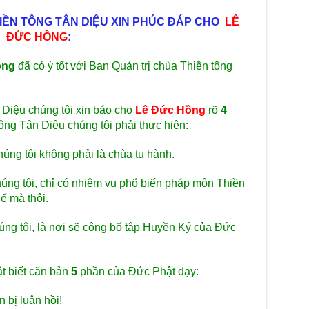
chư
trự
IỀN TÔNG TÂN DIỆU XIN PHÚC ĐÁP CHO
LÊ
ĐỨC HỒNG
:
Giả
Đạo
ồng
đã có ý tốt với Ban Quản trị chùa Thiền tông
Đài
Tân
TT
 Diệu chúng tôi xin báo cho
Lê Đức Hồng
rõ
4
Phậ
tông Tân Diệu chúng tôi phải thực hiện:
hỗ 
Giả
úng tôi không phải là chùa tu hành.
Âm-
húng tôi, chỉ có nhiệm vụ phổ biến pháp môn Thiền
Chù
Việ
ế mà thôi.
Tin
úng tôi, là nơi sẽ công bố tập Huyền Ký của Đức
Diệ
VTV
tha
ật biết căn bản
5
phần của Đức Phật dạy:
Chù
gìn
n bị luân hồi!
TT