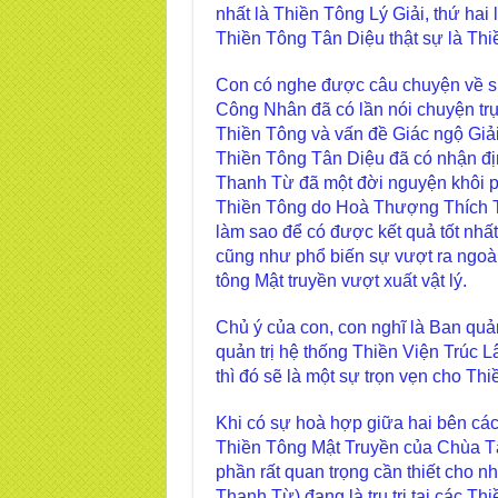
nhất là Thiền Tông Lý Giải, thứ hai
Thiền Tông Tân Diệu thật sự là Thi
Con có nghe được câu chuyện về sự
Công Nhân đã có lần nói chuyện tr
Thiền Tông và vấn đề Giác ngộ Giải
Thiền Tông Tân Diệu đã có nhận đ
Thanh Từ đã một đời nguyện khôi p
Thiền Tông do Hoà Thượng Thích T
làm sao để có được kết quả tốt nhất
cũng như phổ biến sự vượt ra ngoài 
tông Mật truyền vượt xuất vật lý.
Chủ ý của con, con nghĩ là Ban quả
quản trị hệ thống Thiền Viện Trú
thì đó sẽ là một sự trọn vẹn cho T
Khi có sự hoà hợp giữa hai bên các
Thiền Tông Mật Truyền của Chùa T
phần rất quan trọng cần thiết cho 
Thanh Từ) đang là trụ trị tại các T