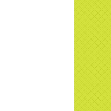
ơng trình Nhân đạo cấp Quốc gia - HTV
c tiếp
i đáp P15: Tổ chức loài Cô hồn? Giáo lý
 Phật khi nào xuất bản? | TTTD
 truyền hình đưa tin Chùa Thiền Tông
 Diệu cùng Hội Chữ Thập Đỏ trao quà |
TD
t tử Thiền Tông Tân Diệu trao 115 triệu
trợ gia đình khó khăn tại Nghệ An
i đáp Thiền Tông P14: Nguồn gốc của
Dương lịch. Tầng Bình lưu lớn đến đâu?
a Thiền Tông Tân Diệu - Tự hào Di sản
t Nam - VTV8 đưa tin Thời sự | TTTD
h Hoa Đất Việt - Chùa Thiền Tông Tân
u - Diễn đàn Gala Xuân 2025
5 đưa tin chùa Thiền Tông Tân Diệu
m dự Lễ hội Văn hóa 54 dân tộc | TTTD
a Thiền Tông Tân Diệu góp phần giữ
 văn hóa, tín ngưỡng - VTV4 đưa tin |
TD