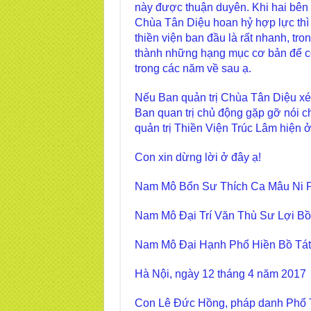
này được thuận duyên. Khi hai bên 
Chùa Tân Diệu hoan hỷ hợp lực thì v
thiền viện ban đầu là rất nhanh, tr
thành những hạng mục cơ bản để có c
trong các năm về sau ạ.
Nếu Ban quản trị Chùa Tân Diệu xét
Ban quan trị chủ động gặp gỡ nói 
quản trị Thiền Viện Trúc Lâm hiện 
Con xin dừng lời ở đây ạ!
Nam Mô Bổn Sư Thích Ca Mâu Ni P
Nam Mô Đại Trí Văn Thù Sư Lợi Bồ 
Nam Mô Đại Hạnh Phổ Hiền Bồ Tát
Hà Nội, ngày 12 tháng 4 năm 2017
Con Lê Đức Hồng, pháp danh Phổ 