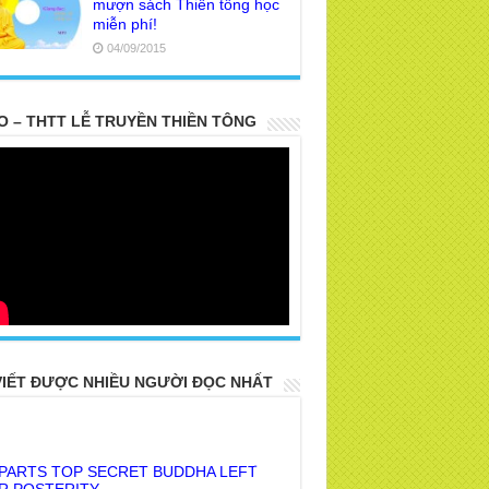
mượn sách Thiền tông học
miễn phí!
04/09/2015
O – THTT LỄ TRUYỀN THIỀN TÔNG
VIẾT ĐƯỢC NHIỀU NGƯỜI ĐỌC NHẤT
 PARTS TOP SECRET BUDDHA LEFT
R POSTERITY