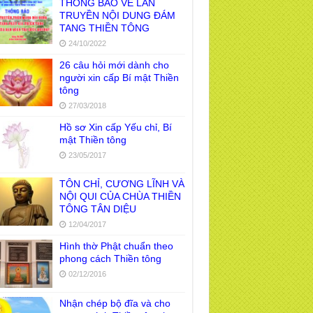
THÔNG BÁO VỀ LAN
TRUYỀN NỘI DUNG ĐÁM
TANG THIỀN TÔNG
24/10/2022
26 câu hỏi mới dành cho
người xin cấp Bí mật Thiền
tông
27/03/2018
Hồ sơ Xin cấp Yếu chỉ, Bí
mật Thiền tông
23/05/2017
TÔN CHỈ, CƯƠNG LĨNH VÀ
NỘI QUI CỦA CHÙA THIỀN
TÔNG TÂN DIỆU
12/04/2017
Hình thờ Phật chuẩn theo
phong cách Thiền tông
02/12/2016
Nhận chép bộ đĩa và cho