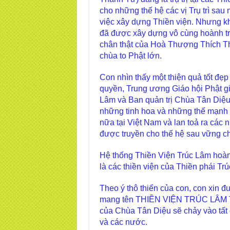
cho những thế hệ các vị Trụ trì sau
việc xây dựng Thiền viện. Nhưng kh
đã được xây dựng vô cùng hoành trá
chân thật của Hoà Thượng Thích Th
chùa to Phật lớn.
Con nhìn thấy một thiện quả tốt đ
quyền, Trung ương Giáo hội Phật gi
Lâm và Ban quản trị Chùa Tân Diệu
những tinh hoa và những thế mạnh
nữa tại Việt Nam và lan toả ra các
được truyền cho thế hệ sau vững ch
Hệ thống Thiền Viện Trúc Lâm hoành 
là các thiền viện của Thiền phái Trú
Theo ý thô thiển của con, con xin đ
mang tên THIỀN VIỆN TRÚC LÂM TÂ
của Chùa Tân Diệu sẽ chảy vào tất 
và các nước.