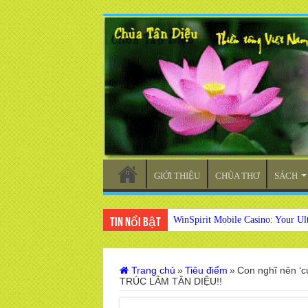
GIỚI THIỆU
CHÙA THƠ
SÁCH
WinSpirit Mobile Casino: Your Ul
Tin nổi bật
Trang chủ
»
Tiêu điểm
»
Con nghĩ nên ‘c
TRÚC LÂM TÂN DIỆU!!