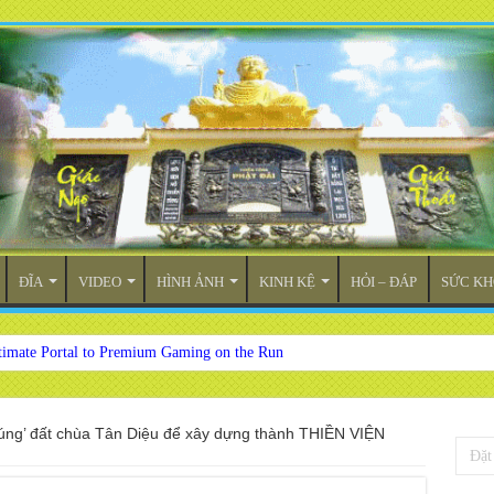
ĐĨA
VIDEO
HÌNH ẢNH
KINH KỆ
HỎI – ĐÁP
SỨC KH
timate Portal to Premium Gaming on the Run
úng’ đất chùa Tân Diệu để xây dựng thành THIỀN VIỆN