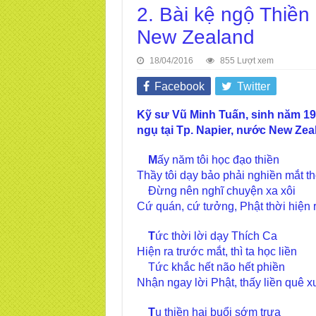
2. Bài kệ ngộ Thiền
New Zealand
18/04/2016
855 Lượt xem
Facebook
Twitter
Kỹ sư Vũ Minh Tuấn, sinh năm 19
ngụ tại Tp. Napier, nước New Zeal
M
ấy năm tôi học đạo thiền
Thầy tôi dạy bảo phải nghiền mắt th
Đừng nên nghĩ chuyện xa xôi
Cứ quán, cứ tưởng, Phật thời hiện r
T
ức thời lời dạy Thích Ca
Hiện ra trước mắt, thì ta học liền
Tức khắc hết não hết phiền
Nhận ngay lời Phật, thấy liền quê x
T
u thiền hai buổi sớm trưa