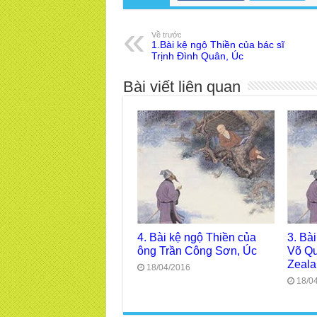
Về trước
1.Bài kệ ngộ Thiền của bác sĩ
Trịnh Đình Quân, Úc
Bài viết liên quan
4. Bài kệ ngộ Thiền của
3. Bà
ông Trần Công Sơn, Úc
Võ Qu
Zeal
18/04/2016
18/0