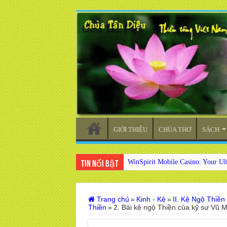
GIỚI THIỆU
CHÙA THƠ
SÁCH
WinSpirit Mobile Casino: Your Ul
Tin nổi bật
Trang chủ
»
Kinh - Kệ
»
II. Kệ Ngộ Thiền
Thiền
»
2. Bài kệ ngộ Thiền của kỹ sư Vũ 