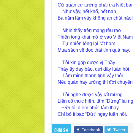
Cứ quán cứ tưởng phải ưa Niết bà
Như vậy, hết khổ, hết nan
Ba năm làm vậy không an chút nào!
N
hìn thấy trên mạng rêu rao
Thiền tông khai mở ở vào Việt Nam
Tự nhiên lòng lại rất ham
Mua sách về đọc thật tình quá hay.
T
ôi xin gặp được vị Thầy
Thầy ấy dạy bảo, dứt dây luân hồi
Tâm mình thanh tịnh vậy thôi
Nếu quán hay tưởng thì đời chuyển
T
ôi nghe được vậy rất mừng
Liền cố thực hiện, tâm “Dừng” lại n
Đời tôi diễm phúc lắm thay
Chỉ bỏ ít bạc “Dứt” ngay luân hồi.
Facebook
Twitter
Chia sẻ