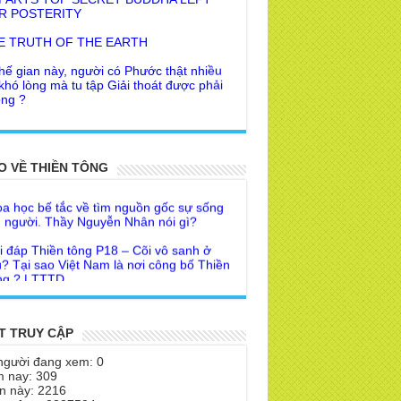
E TRUTH OF THE EARTH
hế gian này, người có Phước thật nhiều
 khó lòng mà tu tập Giải thoát được phải
ng ?
 khuyên của Trưởng Ban dành cho người
Giác Ngộ & Giải thoát
i đáp Thiền tông P19 - Ma Vương là ai?
ời nhận ra Phật Tánh được diễn tả trạng
 để đức cho con?
O VỀ THIỀN TÔNG
i ra làm sao?
a học bế tắc về tìm nguồn gốc sự sống
 Phật dạy về cách tạo Công Đức và
 người. Thầy Nguyễn Nhân nói gì?
ước Đức
i đáp Thiền tông P18 – Cõi vô sanh ở
 Lai dạy về Lời kỉnh nguyện trước khi ăn
? Tại sao Việt Nam là nơi công bố Thiền
m
g ? | TTTD
 lập văn tự, Giáo ngoại biệt truyền
a Thiền Tông Tân Diệu góp phần giúp
Nhân dân Cuba | TTTD
 Lai Thanh Tịnh Thiền, Thiền Tông và
Sư thiền là sao?
T TRUY CẬP
a Thiền Tông Tân Diệu được Đài truyền
h Việt Nam VTV9 phỏng vấn trực tiếp
 Diệu Pháp Môn
người đang xem: 0
 nay: 309
a Thiền Tông Tân Diệu - Phóng sự
theo Thiền tông phải bỏ hết sao?
n này: 2216
eo duyên giữa mùa lũ" | TTTD