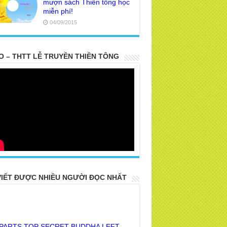
mượn sách Thiền tông học
miễn phí!
04/09/2015
O – THTT LỄ TRUYỀN THIỀN TÔNG
VIẾT ĐƯỢC NHIỀU NGƯỜI ĐỌC NHẤT
 PARTS TOP SECRET BUDDHA LEFT
R POSTERITY