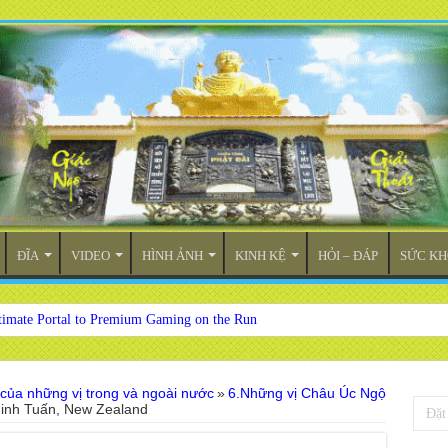
ĐĨA
VIDEO
HÌNH ẢNH
KINH KỆ
HỎI – ĐÁP
SỨC KH
timate Portal to Premium Gaming on the Run
 của những vị trong và ngoài nước
»
6.Những vị Châu Úc Ngộ
Minh Tuấn, New Zealand