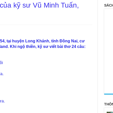
 của kỹ sư Vũ Minh Tuấn,
SÁCH
54, tại huyện Long Khánh, tỉnh Đồng Nai, cư
and. Khi ngộ thiền, kỹ sư viết bài thơ 24 câu:
ôi
a.
<
ưa.
THÔ