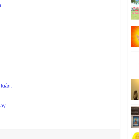
n
 luân.
gay