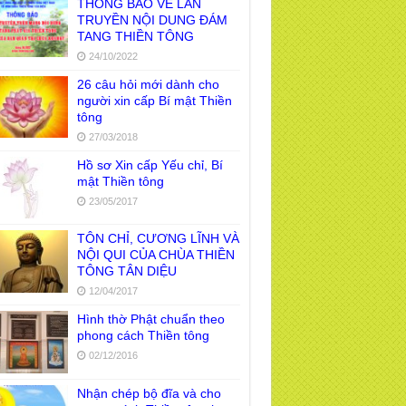
THÔNG BÁO VỀ LAN
TRUYỀN NỘI DUNG ĐÁM
TANG THIỀN TÔNG
24/10/2022
26 câu hỏi mới dành cho
người xin cấp Bí mật Thiền
tông
27/03/2018
Hồ sơ Xin cấp Yếu chỉ, Bí
mật Thiền tông
23/05/2017
TÔN CHỈ, CƯƠNG LĨNH VÀ
NỘI QUI CỦA CHÙA THIỀN
TÔNG TÂN DIỆU
12/04/2017
Hình thờ Phật chuẩn theo
phong cách Thiền tông
02/12/2016
Nhận chép bộ đĩa và cho