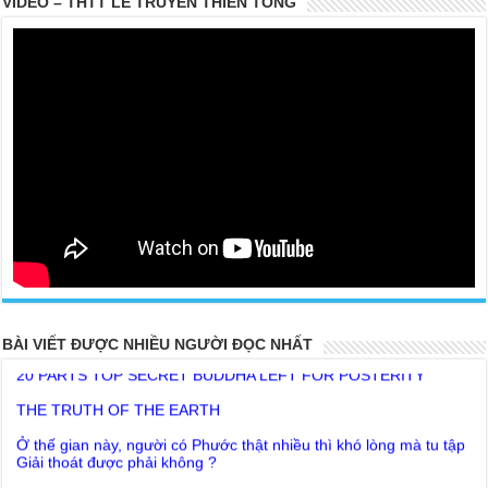
VIDEO – THTT LỄ TRUYỀN THIỀN TÔNG
BÀI VIẾT ĐƯỢC NHIỀU NGƯỜI ĐỌC NHẤT
20 PARTS TOP SECRET BUDDHA LEFT FOR POSTERITY
THE TRUTH OF THE EARTH
Ở thế gian này, người có Phước thật nhiều thì khó lòng mà tu tập
Giải thoát được phải không ?
Lời khuyên của Trưởng Ban dành cho người tu Giác Ngộ & Giải