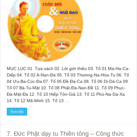
MỤC LỤC 01. Tựa sách 02. Lời giới thiệu 03. Tổ 01 Ma-Ha-Ca-
Diếp 04. Tổ 02 A-Nan-Đà 05. Tổ 03 Thương-Na-Hòa-Tu 06. Tổ
04 Ưu-Ba-Cúc-Đa 07. Tổ 05 Đề-Đa-Ca 08. Tổ 06 Di-Dá-Ca 09.
Tổ 07 Bà-Tu-Mật 10. Tổ 08 Phật-Đà-Nan-Đề 11. Tổ 09 Phục-
Đà-Mật-Đa 12. Tổ 10 Hiếp-Tôn-Giả 13. Tổ 11 Phú-Na-Dạ-Xa
14. Tổ 12 Mã-Minh 15. Tổ 13 …
Xem tiếp
7. Đức Phật dạy tu Thiền tông – Công thức