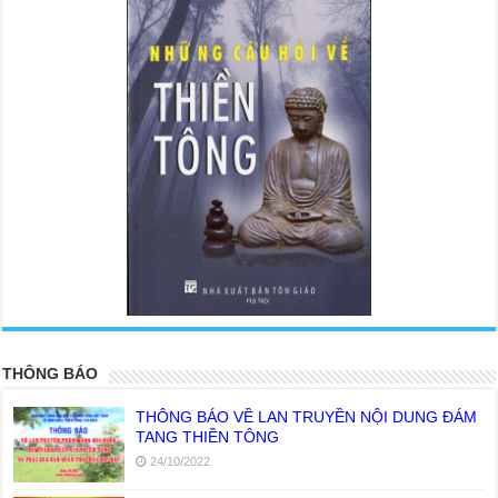
<
>
THÔNG BÁO
THÔNG BÁO VỀ LAN TRUYỀN NỘI DUNG ĐÁM
TANG THIỀN TÔNG
24/10/2022