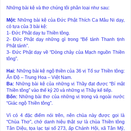
Những bài kệ và thơ chúng tôi phân loại như sau:
Một:
Những bài kệ của Đức Phật Thích Ca Mâu Ni dạy,
có tựa của 3 bài kệ:
1- Đức Phật dạy tu Thiền tông.
2- Đức Phật dạy những gì trong “Bể tánh Thanh tịnh
Phật tánh”.
3- Đức Phật dạy về “Dòng chảy của Mạch nguồn Thiền
tông”.
Hai:
Những bài kệ ngộ thiền của 36 vị Tổ sư Thiền tông:
Ấn Độ – Trung Hoa – Việt Nam.
Ba:
Những bài kệ của những vị Thầy đạt được “Bí mật
Thiền tông” vào thế kỷ 20 và những vị Thầy kế tiếp.
Bốn:
Những bài thơ của những vị trong và ngoài nước
“Giác ngộ Thiền tông”.
Vì có 4 đặc điểm nói trên, nên chùa này được gọi là
“Chùa Thơ”, chớ danh hiệu thật sự là chùa Thiền tông
Tân Diệu, tọa lạc tại số 273, ấp Chánh Hội, xã Tân Mỹ,