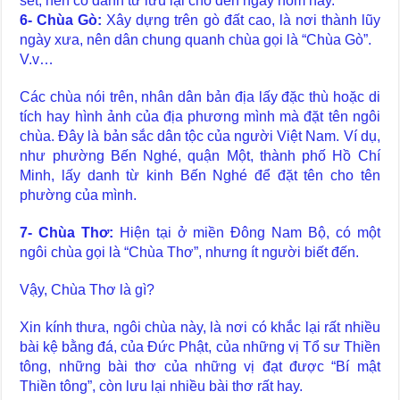
sét, nên có danh từ lưu lại cho đến ngày hôm nay.
6- Chùa Gò:
Xây dựng trên gò đất cao, là nơi thành lũy
ngày xưa, nên dân chung quanh chùa gọi là “Chùa Gò”.
V.v…
Các chùa nói trên, nhân dân bản địa lấy đặc thù hoặc di
tích hay hình ảnh của địa phương mình mà đặt tên ngôi
chùa. Đây là bản sắc dân tộc của người Việt Nam. Ví dụ,
như phường Bến Nghé, quận Một, thành phố Hồ Chí
Minh, lấy danh từ kinh Bến Nghé để đặt tên cho tên
phường của mình.
7- Chùa Thơ:
Hiện tại ở miền Đông Nam Bộ, có một
ngôi chùa gọi là “Chùa Thơ”, nhưng ít người biết đến.
Vậy, Chùa Thơ là gì?
Xin kính thưa, ngôi chùa này, là nơi có khắc lại rất nhiều
bài kệ bằng đá, của Đức Phật, của những vị Tổ sư Thiền
tông, những bài thơ của những vị đạt được “Bí mật
Thiền tông”, còn lưu lại nhiều bài thơ rất hay.