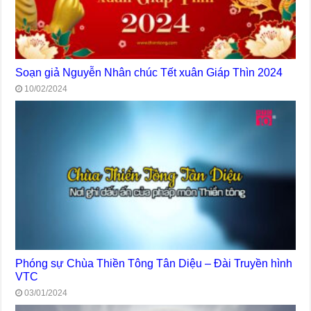
Soạn giả Nguyễn Nhân chúc Tết xuân Giáp Thìn 2024
10/02/2024
Phóng sự Chùa Thiền Tông Tân Diệu – Đài Truyền hình
VTC
03/01/2024