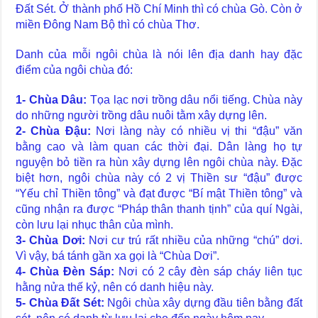
Đất Sét. Ở thành phố Hồ Chí Minh thì có chùa Gò. Còn ở
miền Đông Nam Bộ thì có chùa Thơ.
Danh của mỗi ngôi chùa là nói lên địa danh hay đặc
điểm của ngôi chùa đó:
1- Chùa Dâu:
Tọa lạc nơi trồng dâu nổi tiếng. Chùa này
do những người trồng dâu nuôi tằm xây dựng lên.
2- Chùa Đậu:
Nơi làng này có nhiều vị thi “đậu” văn
bằng cao và làm quan các thời đại. Dân làng họ tự
nguyện bỏ tiền ra hùn xây dựng lên ngôi chùa này. Đặc
biệt hơn, ngôi chùa này có 2 vị Thiền sư “đậu” được
“Yếu chỉ Thiền tông” và đạt được “Bí mật Thiền tông” và
cũng nhận ra được “Pháp thân thanh tịnh” của quí Ngài,
còn lưu lại nhục thân của mình.
3- Chùa Dơi:
Nơi cư trú rất nhiều của những “chú” dơi.
Vì vậy, bá tánh gần xa gọi là “Chùa Dơi”.
4- Chùa Đèn Sáp:
Nơi có 2 cây đèn sáp cháy liên tục
hằng nửa thế kỷ, nên có danh hiệu này.
5- Chùa Đất Sét:
Ngôi chùa xây dựng đầu tiên bằng đất