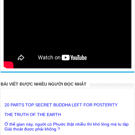
BÀI VIẾT ĐƯỢC NHIỀU NGƯỜI ĐỌC NHẤT
20 PARTS TOP SECRET BUDDHA LEFT FOR POSTERITY
THE TRUTH OF THE EARTH
Ở thế gian này, người có Phước thật nhiều thì khó lòng mà tu tập
Giải thoát được phải không ?
Lời khuyên của Trưởng Ban dành cho người tu Giác Ngộ & Giải
thoát