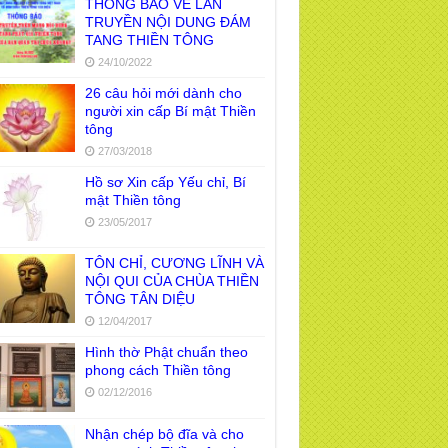
THÔNG BÁO VỀ LAN
TRUYỀN NỘI DUNG ĐÁM
TANG THIỀN TÔNG
24/10/2022
26 câu hỏi mới dành cho
người xin cấp Bí mật Thiền
tông
27/03/2018
Hồ sơ Xin cấp Yếu chỉ, Bí
mật Thiền tông
23/05/2017
TÔN CHỈ, CƯƠNG LĨNH VÀ
NỘI QUI CỦA CHÙA THIỀN
TÔNG TÂN DIỆU
12/04/2017
Hình thờ Phật chuẩn theo
phong cách Thiền tông
02/12/2016
Nhận chép bộ đĩa và cho