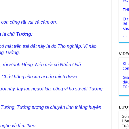
TH
Ở t
thì
khô
 con cũng rất vui và cám ơn.
Lời
n
là chữ
Tưởng:
tu 
Giả
Ngư
 mặt trên trái đất này là do Thọ nghiệp. Vị nào
Cha
thá
ng Tưởng.
VIDE
Kho
Đức
con
Ph
, rồi Hành Động. Nên mới có Nhân Quả.
Giả
Như
đâu
cơ
. Chứ không cầu xin ai cứu mình được.
Tôn
Bất
Chù
i này, lạy lục người kia, cũng vì họ sử cái Tưởng
đỡ 
Như
Tổ 
Chù
hìn
LƯỢ
Tưởng, Tưởng tượng ra chuyện linh thiêng huyền
Lục
Chù
Số 
Tu 
"Gi
Hôm
Tuầ
nghe và làm theo.
Yếu