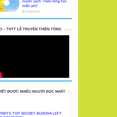
mượn sách Thiền tông học
miễn phí!
04/09/2015
O – THTT LỄ TRUYỀN THIỀN TÔNG
VIẾT ĐƯỢC NHIỀU NGƯỜI ĐỌC NHẤT
 PARTS TOP SECRET BUDDHA LEFT
R POSTERITY