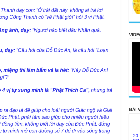
nh dạy con: “Ở trái đất này không ai trả lời
ng Công Thanh có “về Phật giới” hỏi 3 vị Phật.
ng ánh, dạy:
“Người nào biết đầu Nhân quả,
VIDE
u, dạy:
“Câu hỏi của Đỗ Đức An, là câu hỏi “Loạn
o, miệng thì lâm bẩm và la hét:
“Này Đỗ Đức An!
gì”?
có 4 vị tự xưng mình là “Phật Thích Ca”,
nhưng trả
BÀI 
 ra đạo là để giúp cho loài người Giác ngộ và Giải
Đức Phật, phải làm sao giúp cho nhiều người hiểu
ì đồng tiền, không biết lời dạy của Đức Phật, đứng
20
ức tự mình mở con đường số 7 để đi vào sống trong
FO