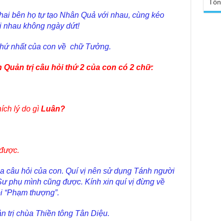
Chù
Tổn
sa
Ngh
ai bên họ tự tạo Nhân Quả với nhau, cùng kéo
TT
Đức
ới nhau không ngày dứt!
tro
Báo
chù
Tại
 thứ nhất của con về chữ Tưởng.
Phậ
Chù
100
Tin
Quản trị câu hỏi thứ 2 của con có 2 chữ:
Giả
tho
Chù
ích lý do gì
Luân?
vì 
huy
Chù
thự
 được.
Chù
ứng
câu hỏi của con. Quí vị nên sử dụng Tánh người
Phá
ên Sư phụ mình cũng được. Kính xin quí vị đừng về
Chù
ội “Phạm thượng”.
Thầ
súc
rị chùa Thiền tông Tân Diệu.