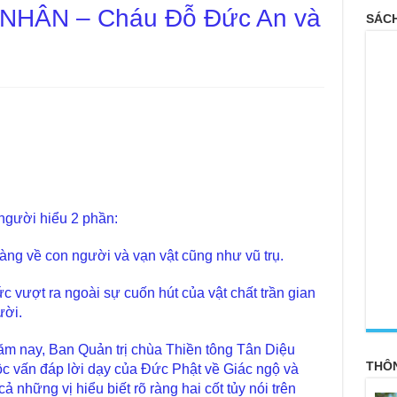
 NHÂN – Cháu Đỗ Đức An và
SÁCH
 người hiểu 2 phần:
 ràng về con người và vạn vật cũng như vũ trụ.
ức vượt ra ngoài sự cuốn hút của vật chất trần gian
<
ười.
năm nay, Ban Quản trị chùa Thiền tông Tân Diệu
THÔ
ộc vấn đáp lời dạy của Đức Phật về Giác ngộ và
cả những vị hiểu biết rõ ràng hai cốt tủy nói trên