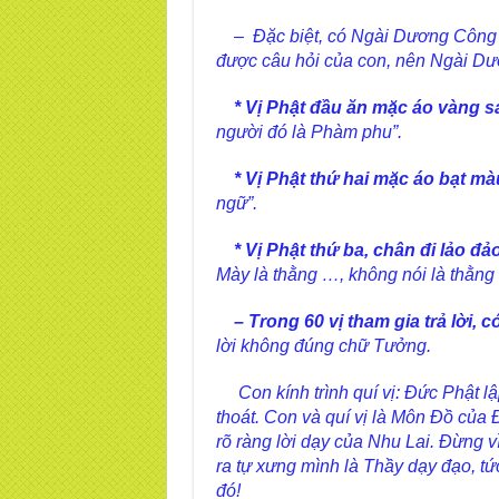
– Đặc biệt, có Ngài Dương Công Tha
được câu hỏi của con, nên Ngài Dươ
* Vị Phật đầu ăn mặc áo vàng sá
người đó là Phàm phu”.
* Vị Phật thứ hai mặc áo bạt mà
ngữ”.
* Vị Phật thứ ba, chân đi lảo đả
Mày là thằng …, không nói là thằng 
– Trong 60 vị tham gia trả lời, 
lời không đúng chữ Tưởng.
Con kính trình quí vị: Đức Phật lập
thoát. Con và quí vị là Môn Đồ của 
rõ ràng lời dạy của Nhu Lai. Đừng v
ra tự xưng mình là Thầy dạy đạo, t
đó!