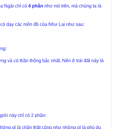
Chù
chư
a Ngài chỉ có
4 phần
như nói trên, mà chúng ta là
trự
Giả
Đạo
 có dạy các môn đồ của Như Lai như sau:
Đài
Tân
TT
ung:
Phậ
hỗ 
g và có thần thông bậc nhất. Nên ở trái đất này là
Giả
Âm-
Chù
Việ
Tin
Diệ
VTV
tha
giới này chỉ có 2 phần:
Chù
gìn
hững gì là chân thật cũng như những gì là phù du