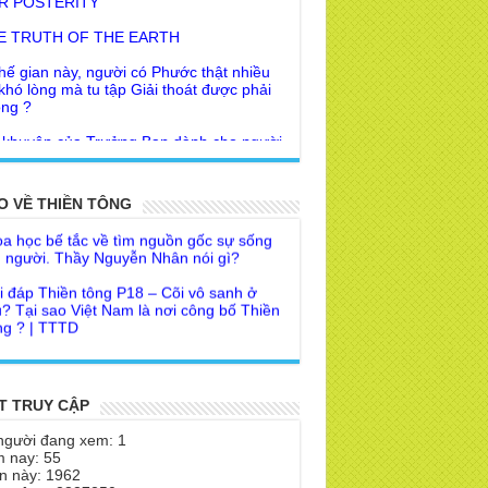
E TRUTH OF THE EARTH
hế gian này, người có Phước thật nhiều
 khó lòng mà tu tập Giải thoát được phải
ng ?
 khuyên của Trưởng Ban dành cho người
Giác Ngộ & Giải thoát
i đáp Thiền tông P19 - Ma Vương là ai?
ời nhận ra Phật Tánh được diễn tả trạng
 để đức cho con?
i ra làm sao?
O VỀ THIỀN TÔNG
a học bế tắc về tìm nguồn gốc sự sống
 Phật dạy về cách tạo Công Đức và
 người. Thầy Nguyễn Nhân nói gì?
ước Đức
i đáp Thiền tông P18 – Cõi vô sanh ở
 Lai dạy về Lời kỉnh nguyện trước khi ăn
? Tại sao Việt Nam là nơi công bố Thiền
m
g ? | TTTD
 lập văn tự, Giáo ngoại biệt truyền
a Thiền Tông Tân Diệu góp phần giúp
Nhân dân Cuba | TTTD
 Lai Thanh Tịnh Thiền, Thiền Tông và
Sư thiền là sao?
a Thiền Tông Tân Diệu được Đài truyền
h Việt Nam VTV9 phỏng vấn trực tiếp
T TRUY CẬP
 Diệu Pháp Môn
a Thiền Tông Tân Diệu - Phóng sự
người đang xem: 1
theo Thiền tông phải bỏ hết sao?
eo duyên giữa mùa lũ" | TTTD
 nay: 55
n này: 1962
 chỉ Thiền tông, Bí mật Thiền tông là