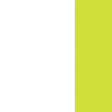
a Thiền Tông Tân Diệu tham gia
ơng trình Nhân đạo cấp Quốc gia - HTV
c tiếp
i đáp P15: Tổ chức loài Cô hồn? Giáo lý
 Phật khi nào xuất bản? | TTTD
 truyền hình đưa tin Chùa Thiền Tông
 Diệu cùng Hội Chữ Thập Đỏ trao quà |
TD
t tử Thiền Tông Tân Diệu trao 115 triệu
trợ gia đình khó khăn tại Nghệ An
i đáp Thiền Tông P14: Nguồn gốc của
Dương lịch. Tầng Bình lưu lớn đến đâu?
a Thiền Tông Tân Diệu - Tự hào Di sản
t Nam - VTV8 đưa tin Thời sự | TTTD
h Hoa Đất Việt - Chùa Thiền Tông Tân
u - Diễn đàn Gala Xuân 2025
5 đưa tin chùa Thiền Tông Tân Diệu
m dự Lễ hội Văn hóa 54 dân tộc | TTTD
a Thiền Tông Tân Diệu góp phần giữ
 văn hóa, tín ngưỡng - VTV4 đưa tin |