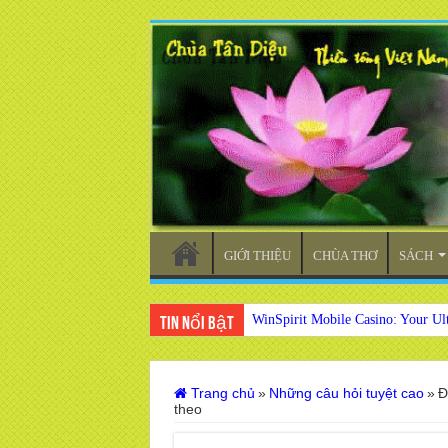
GIỚI THIỆU
CHÙA THƠ
SÁCH
WinSpirit Mobile Casino: Your Ul
Tin nổi bật
Trang chủ
»
Những câu hỏi tuyệt cao
»
Đ
theo