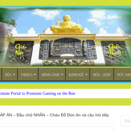
ĐĨA
VIDEO
HÌNH ẢNH
KINH KỆ
HỎI – ĐÁP
SỨC KH
timate Portal to Premium Gaming on the Run
ÁP ÁN – Đầu chữ NHÂN – Cháu Đỗ Đức An và câu hỏi tiếp