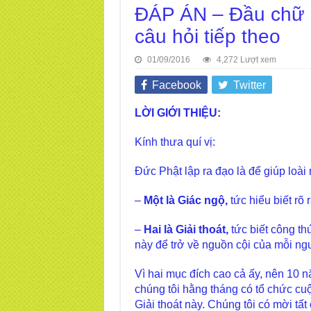
ĐÁP ÁN – Đầu chữ
câu hỏi tiếp theo
01/09/2016
4,272 Lượt xem
Facebook
Twitter
LỜI GIỚI THIỆU:
Kính thưa quí vị:
Đức Phật lập ra đạo là để giúp loài
–
Một là Giác ngộ,
tức hiểu biết rõ
–
Hai là Giải thoát,
tức biết công th
này để trở về nguồn cội của mỗi ng
Vì hai mục đích cao cả ấy, nên 10 
chúng tôi hằng tháng có tổ chức cu
Giải thoát này. Chúng tôi có mời tất 