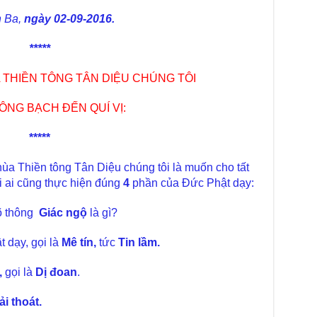
Phó
Diệ
n Ba,
ngày 02-09-2016.
TT
Chù
*****
làm
 THIỀN TÔNG TÂN DIỆU CHÚNG TÔI
Chù
dươ
ÔNG BẠCH ĐẾN QUÍ VỊ:
Phó
Diệ
Hà 
*****
Bất
a Thiền tông Tân Diệu chúng tôi là muốn cho tất
Tôn
TT
i ai cũng thực hiện đúng
4
phần của Đức Phật dạy:
Đài
rõ thông
Giác ngộ
là gì?
- H
Tâm
 dạy, gọi là
Mê tín,
tức
Tin lầm.
dịp
TT
,
gọi là
Dị đoan
.
Kỷ 
Ng
ải thoát.