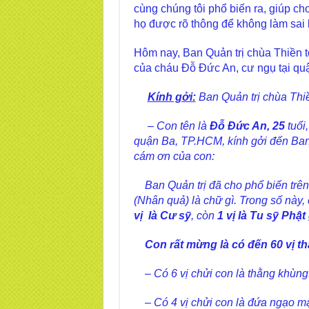
cùng chúng tôi phổ biến ra, giúp ch
họ được rõ thông để không làm sai 
Hôm nay, Ban Quản trị chùa Thiền t
của cháu Đỗ Đức An, cư ngụ tại quậ
Kính gởi:
Ban Quản trị chùa Thi
– Con tên là
Đỗ Đức An,
25
tuổi
quận Ba, TP.HCM, kính gởi đến Ban 
cám ơn của con:
Ban Quản trị đã cho phổ biến trên
(Nhân quả) là chữ gì. Trong số này, 
vị là Cư sỹ
, còn
1 vị là Tu sỹ Phật
Con rất mừng là có đến 60 vị tha
– Có 6 vị chửi con là thằng khùng
– Có 4 vị chửi con là đứa ngạo m