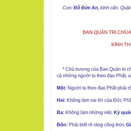
Con:
Đỗ Đức An,
kính cẩn. Quậ
BAN QUẢN TRỊ CHÙA
KÍNH TH
* Chủ trương của Ban Quản trị chù
cả những người tu theo đạo Phật, a
Một:
Người tu theo đạo Phật phải 
Hai:
Không làm sai lời của Đức Phật
Ba:
Không làm những việc
Kỳ quái
Bốn:
Phải biết rõ ràng công thức
Gi