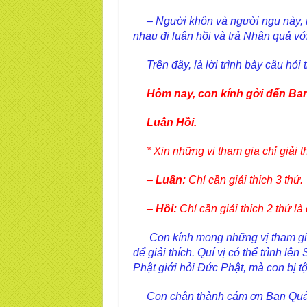
– Người khôn và người ngu này, h
nhau đi luân hồi và trả Nhân quả v
Trên đây, là lời trình bày câu hỏi
Hôm nay, con kính gởi đến Ban 
Luân Hồi.
* Xin những vị tham gia chỉ giải th
–
Luân:
Chỉ cần giải thích 3 thứ.
–
Hồi:
Chỉ cần giải thích 2 thứ là
Con kính mong những vị tham gia 
để giải thích. Quí vị có thể trình l
Phật giới hỏi Đức Phật, mà con bị t
Con chân thành cám ơn Ban Quản t