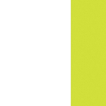
ng sự Nét đẹp về chùa Thiền Tông Tân
u - Truyền hình VTVCab thực hiện |
TD
a Thiền Tông Tân Diệu được Đài VTV9
 phóng sự vinh danh | TTTD
a Thiền Tông Tân Diệu được tuyên
ng - Đài VTV1 đưa tin | TTTD
ng sự Hà Tĩnh về chùa Thiền Tông Tân
u phối hợp cùng Hội Chữ Thập Đỏ TP.
Nội | TTTD
 ngờ 10 năm sau quay lại chùa Thiền
g Tân Diệu và cái kết không ngờ ... |
TD
 HTV7 đưa tin chùa Thiền Tông Tân Diệu
ành trình lan tỏa yêu thương | TTTD
 sự của Thiền gia Thị Hoa (ĐN) nhân
 kỷ niệm 8 năm Công bố Huyền ký |
TD
niệm 8 năm Công bố Huyền Ký - Đoàn
hệ An