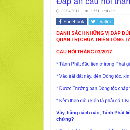
Đáp án câu hỏi thán
03/04/2017
2,551 Lượt xem
Facebook
Twitter
DANH SÁCH NHỮNG VỊ ĐÁP ĐÚ
QUẢN TRỊ CHÙA THIỀN TÔNG T
CÂU HỎI THÁNG 03/2017:
* Tánh Phật đầu tiên ở trong Phật gi
* Vào trái đất này, đến Dòng tộc, xi
* Được Trưởng ban Dòng tộc chấp 
* Kèm theo điều kiện là phải có 1 
Vậy, bằng cách nào, Tánh Phật liê
chứng?