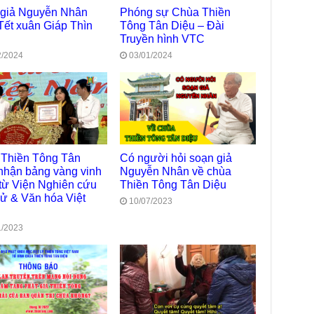
Phó
 giả Nguyễn Nhân
Phóng sự Chùa Thiền
Diệ
TT
Tết xuân Giáp Thìn
Tông Tân Diệu – Đài
Truyền hình VTC
Chù
2/2024
03/01/2024
làm
Chù
dươ
Phó
Diệ
Hà 
Thiền Tông Tân
Có người hỏi soạn giả
Bất
Tôn
nhận bảng vàng vinh
Nguyễn Nhân về chùa
TT
từ Viện Nghiên cứu
Thiền Tông Tân Diệu
sử & Văn hóa Việt
10/07/2023
Đài
- H
1/2023
Tâm
dịp
TT
Kỷ 
Ng