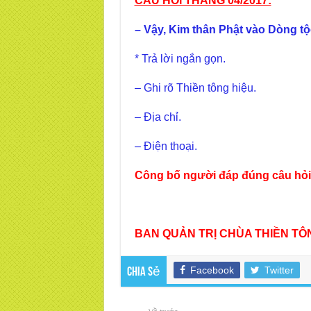
CÂU HỎI THÁNG 04/2017:
– Vậy, Kim thân Phật vào Dòng 
* Trả lời ngắn gọn.
– Ghi rõ Thiền tông hiệu.
– Địa chỉ.
– Điện thoại.
Công bố người đáp đúng câu hỏ
BAN QUẢN TRỊ CHÙA THIỀN TÔN
Facebook
Twitter
Chia sẻ