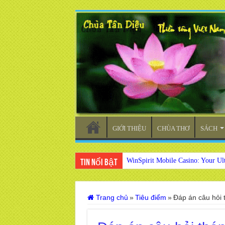
GIỚI THIỆU
CHÙA THƠ
SÁCH
WinSpirit Mobile Casino: Your Ul
Tin nổi bật
Trang chủ
»
Tiêu điểm
»
Đáp án câu hỏi 