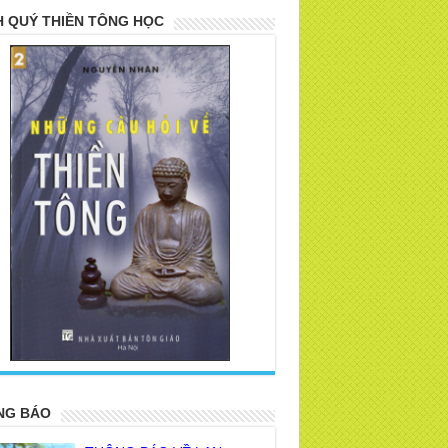
 QUÝ THIỀN TÔNG HỌC
>
NG BÁO