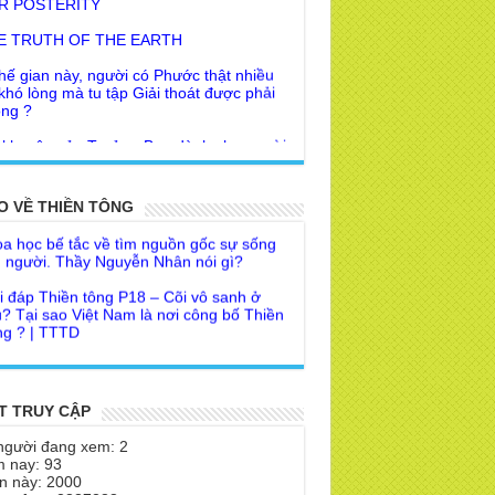
E TRUTH OF THE EARTH
hế gian này, người có Phước thật nhiều
 khó lòng mà tu tập Giải thoát được phải
ng ?
 khuyên của Trưởng Ban dành cho người
Giác Ngộ & Giải thoát
i đáp Thiền tông P19 - Ma Vương là ai?
ời nhận ra Phật Tánh được diễn tả trạng
 để đức cho con?
i ra làm sao?
O VỀ THIỀN TÔNG
a học bế tắc về tìm nguồn gốc sự sống
 Phật dạy về cách tạo Công Đức và
 người. Thầy Nguyễn Nhân nói gì?
ước Đức
i đáp Thiền tông P18 – Cõi vô sanh ở
 Lai dạy về Lời kỉnh nguyện trước khi ăn
? Tại sao Việt Nam là nơi công bố Thiền
m
g ? | TTTD
 lập văn tự, Giáo ngoại biệt truyền
a Thiền Tông Tân Diệu góp phần giúp
Nhân dân Cuba | TTTD
 Lai Thanh Tịnh Thiền, Thiền Tông và
Sư thiền là sao?
a Thiền Tông Tân Diệu được Đài truyền
h Việt Nam VTV9 phỏng vấn trực tiếp
T TRUY CẬP
 Diệu Pháp Môn
a Thiền Tông Tân Diệu - Phóng sự
người đang xem: 2
theo Thiền tông phải bỏ hết sao?
eo duyên giữa mùa lũ" | TTTD
 nay: 93
n này: 2000
 chỉ Thiền tông, Bí mật Thiền tông là