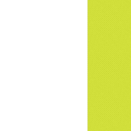
ng sự Nét đẹp về chùa Thiền Tông Tân
u - Truyền hình VTVCab thực hiện |
TD
a Thiền Tông Tân Diệu được Đài VTV9
 phóng sự vinh danh | TTTD
a Thiền Tông Tân Diệu được tuyên
ng - Đài VTV1 đưa tin | TTTD
ng sự Hà Tĩnh về chùa Thiền Tông Tân
u phối hợp cùng Hội Chữ Thập Đỏ TP.
Nội | TTTD
 ngờ 10 năm sau quay lại chùa Thiền
g Tân Diệu và cái kết không ngờ ... |
TD
 HTV7 đưa tin chùa Thiền Tông Tân Diệu
ành trình lan tỏa yêu thương | TTTD
 sự của Thiền gia Thị Hoa (ĐN) nhân
 kỷ niệm 8 năm Công bố Huyền ký |
TD
niệm 8 năm Công bố Huyền Ký - Đoàn
hệ An