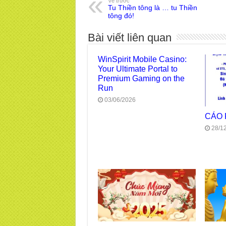
Về trước
Tu Thiền tông là … tu Thiền
tông đó!
Bài viết liên quan
WinSpirit Mobile Casino:
Your Ultimate Portal to
Premium Gaming on the
Run
03/06/2026
CÁO
28/1