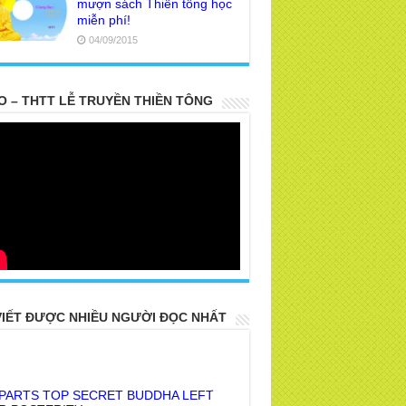
mượn sách Thiền tông học
miễn phí!
04/09/2015
O – THTT LỄ TRUYỀN THIỀN TÔNG
VIẾT ĐƯỢC NHIỀU NGƯỜI ĐỌC NHẤT
 PARTS TOP SECRET BUDDHA LEFT
R POSTERITY