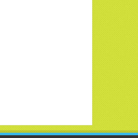
a Thiền Tông Tân Diệu tham gia
ơng trình Nhân đạo cấp Quốc gia - HTV
c tiếp
i đáp P15: Tổ chức loài Cô hồn? Giáo lý
 Phật khi nào xuất bản? | TTTD
 truyền hình đưa tin Chùa Thiền Tông
 Diệu cùng Hội Chữ Thập Đỏ trao quà |
TD
t tử Thiền Tông Tân Diệu trao 115 triệu
trợ gia đình khó khăn tại Nghệ An
i đáp Thiền Tông P14: Nguồn gốc của
Dương lịch. Tầng Bình lưu lớn đến đâu?
a Thiền Tông Tân Diệu - Tự hào Di sản
t Nam - VTV8 đưa tin Thời sự | TTTD
h Hoa Đất Việt - Chùa Thiền Tông Tân
u - Diễn đàn Gala Xuân 2025
5 đưa tin chùa Thiền Tông Tân Diệu
m dự Lễ hội Văn hóa 54 dân tộc | TTTD
a Thiền Tông Tân Diệu góp phần giữ
 văn hóa, tín ngưỡng - VTV4 đưa tin |