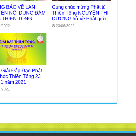
Chù
chư
G BÁO VỀ LAN
Cùng chúc mừng Phật tử
trự
ỀN NỘI DUNG ĐÁM
Thiền Tông NGUYỄN THỊ
 THIỀN TÔNG
DƯỠNG trở về Phật giới
Giả
Đạo
0/2022
23/06/2022
Đài
Tân
TT
Phậ
hỗ 
Giả
 Giải Đáp Đạo Phật
Âm-
học Thiền Tông 23
 1 năm 2021
Chù
Việ
1/2021
Tin
Diệ
VTV
tha
Chù
gìn