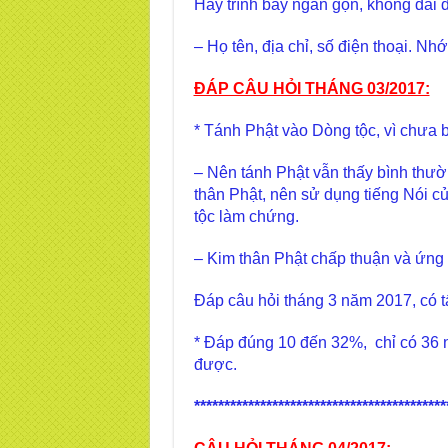
Hãy trình bày ngắn gọn, không dài 
– Họ tên, địa chỉ, số điện thoại. Nh
ĐÁP CÂU HỎI THÁNG 03/2017:
* Tánh Phật vào Dòng tộc, vì chưa 
– Nên tánh Phật vẫn thấy bình thườn
thân Phật, nên sử dụng tiếng Nói c
tộc làm chứng.
– Kim thân Phật chấp thuận và ứng
Đáp câu hỏi tháng 3 năm 2017, có tấ
* Đáp đúng 10 đến 32%, chỉ có 36
được.
******************************************