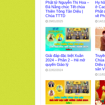
Phật tử Nguyễn Thị Hoa –
Hy hữ
Đà Nẵng chúc Tết chùa
ở Cao
Thiền Tông Tân Diệu |
Phật 
Chùa TTTD
về Ph
29/01/2025
14/1
Giải đáp đặc biệt Xuân
Truyề
2024 – Phần 2 – Hé mở
Chùa 
quyển Giáo lý
Diệu 
sản V
22/02/2024
11/0