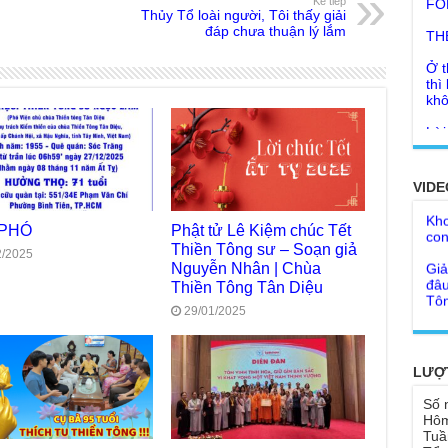
Kế tiếp
TH
Thủy Tổ loài người, Tôi thấy giải
đáp chưa thuận lý lắm
Ở t
thì
khô
Lời
tu 
Giả
Ngư
Cha
thá
VIDE
Kho
Đức
con
Ph
 PHÓ
Phật tử Lê Kiệm chúc Tết
Giả
Như
Thiền Tông sư – Soạn giả
2/2025
đâu
cơ
Nguyễn Nhân | Chùa
Tôn
Thiền Tông Tân Diệu
Bất
Chù
29/01/2025
đỡ 
Như
Tổ 
Chù
hìn
LƯỢ
Lục
Chù
Số 
Tu 
"Gi
Hôm
Tuầ
Yếu