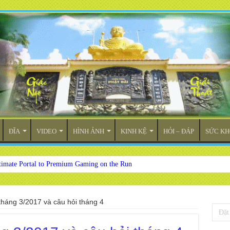
ĐĨA
VIDEO
HÌNH ẢNH
KINH KỆ
HỎI – ĐÁP
SỨC KH
timate Portal to Premium Gaming on the Run
tháng 3/2017 và câu hỏi tháng 4