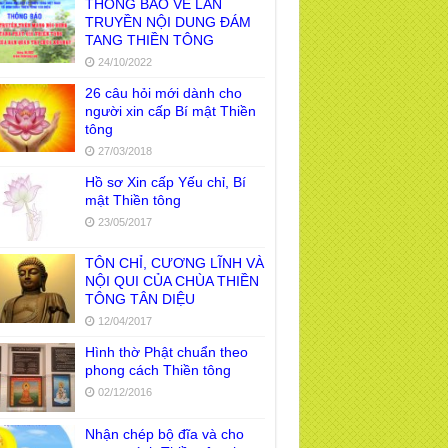
THÔNG BÁO VỀ LAN
TRUYỀN NỘI DUNG ĐÁM
TANG THIỀN TÔNG
24/10/2022
26 câu hỏi mới dành cho
người xin cấp Bí mật Thiền
tông
27/03/2018
Hồ sơ Xin cấp Yếu chỉ, Bí
mật Thiền tông
23/05/2017
TÔN CHỈ, CƯƠNG LĨNH VÀ
NỘI QUI CỦA CHÙA THIỀN
TÔNG TÂN DIỆU
12/04/2017
Hình thờ Phật chuẩn theo
phong cách Thiền tông
02/12/2016
Nhận chép bộ đĩa và cho