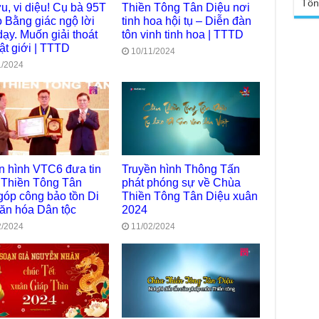
Chù
Tổn
sa
u, vi diệu! Cụ bà 95T
Thiền Tông Tân Diệu nơi
Ngh
 Bằng giác ngộ lời
tinh hoa hội tụ – Diễn đàn
TT
Đức
dạy. Muốn giải thoát
tôn vinh tinh hoa | TTTD
tro
Báo
ật giới | TTTD
10/11/2024
chù
Tại
1/2024
Phậ
Chù
100
Tin
Giả
tho
Chù
vì 
n hình VTC6 đưa tin
Truyền hình Thông Tấn
huy
Thiền Tông Tân
phát phóng sự về Chùa
Chù
góp công bảo tồn Di
Thiền Tông Tân Diệu xuân
thự
ăn hóa Dân tộc
2024
2/2024
11/02/2024
Chù
ứng
Phá
Chù
Thầ
súc