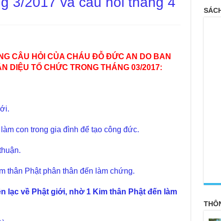
g 3/2017 và câu hỏi tháng 4
SÁCH
NG CÂU HỎI
CỦA CHÁU ĐỖ ĐỨC AN
DO BAN
ÂN DIỆU TỔ CHỨC
TRONG THÁNG
03/2017:
ới.
n làm con trong gia đình để tạo công đức.
thuận.
<
Kim thân Phật phân thân đến làm chứng.
n lạc về Phật giới, nhờ 1 Kim thân Phật đến làm
THÔ