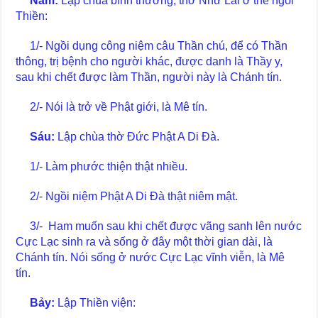
Năm:
Lập chùa bình thường, thờ Như Lai ở thế ngồi
Thiền:
1/- Ngồi dụng công niệm câu Thần chú, để có Thần
thông, trị bệnh cho người khác, được danh là Thầy y,
sau khi chết được làm Thần, người này là Chánh tín.
2/- Nói là trở về Phật giới, là Mê tín.
Sáu:
Lập chùa thờ Đức Phật A Di Đà.
1/- Làm phước thiện thật nhiều.
2/- Ngồi niệm Phật A Di Đà thật niêm mật.
3/- Ham muốn sau khi chết được vãng sanh lên nước
Cực Lạc sinh ra và sống ở đây một thời gian dài, là
Chánh tín. Nói sống ở nước Cực Lạc vĩnh viễn, là Mê
tín.
Bảy:
Lập Thiền viện: