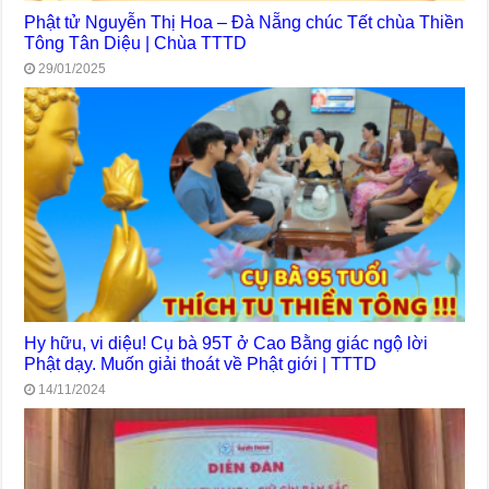
Phật tử Nguyễn Thị Hoa – Đà Nẵng chúc Tết chùa Thiền
Tông Tân Diệu | Chùa TTTD
29/01/2025
Hy hữu, vi diệu! Cụ bà 95T ở Cao Bằng giác ngộ lời
Phật dạy. Muốn giải thoát về Phật giới | TTTD
14/11/2024