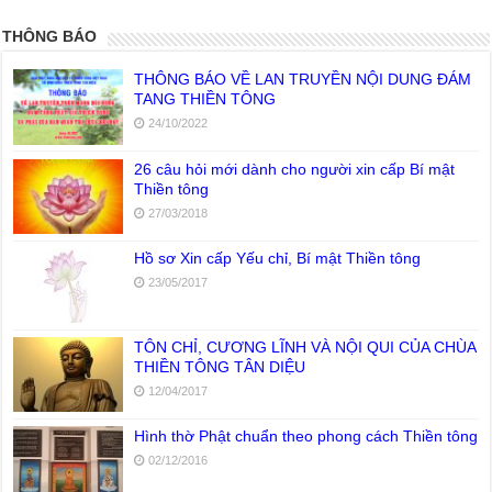
THÔNG BÁO
THÔNG BÁO VỀ LAN TRUYỀN NỘI DUNG ĐÁM
TANG THIỀN TÔNG
24/10/2022
26 câu hỏi mới dành cho người xin cấp Bí mật
Thiền tông
27/03/2018
Hồ sơ Xin cấp Yếu chỉ, Bí mật Thiền tông
23/05/2017
TÔN CHỈ, CƯƠNG LĨNH VÀ NỘI QUI CỦA CHÙA
THIỀN TÔNG TÂN DIỆU
12/04/2017
Hình thờ Phật chuẩn theo phong cách Thiền tông
02/12/2016