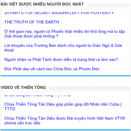
20 PARTS TOP SECRET BUDDHA LEFT FOR POSTERITY
BÀI VIẾT ĐƯỢC NHIỀU NGƯỜI ĐỌC NHẤT
THE TRUTH OF THE EARTH
Ở thế gian này, người có Phước thật nhiều thì khó lòng mà tu tập
Giải thoát được phải không ?
Lời khuyên của Trưởng Ban dành cho người tu Giác Ngộ & Giải
thoát
Người nhận ra Phật Tánh được diễn tả trạng thái ra làm sao?
Giải đáp Thiền tông P19 - Ma Vương là ai? Cha để đức cho con?
Đức Phật dạy về cách tạo Công Đức và Phước Đức
Khoa học bế tắc về tìm nguồn gốc sự sống con người. Thầy
Như Lai dạy về Lời kỉnh nguyện trước khi ăn cơm
Nguyễn Nhân nói gì?
Bất lập văn tự, Giáo ngoại biệt truyền
Giải đáp Thiền tông P18 – Cõi vô sanh ở đâu? Tại sao Việt Nam
là nơi công bố Thiền Tông ? | TTTD
Như Lai Thanh Tịnh Thiền, Thiền Tông và Tổ Sư thiền là sao?
VIDEO VỀ THIỀN TÔNG
Chùa Thiền Tông Tân Diệu góp phần giúp đỡ Nhân dân Cuba |
Lục Diệu Pháp Môn
TTTD
Tu theo Thiền tông phải bỏ hết sao?
Chùa Thiền Tông Tân Diệu được Đài truyền hình Việt Nam VTV9
phỏng vấn trực tiếp
Yếu chỉ Thiền tông, Bí mật Thiền tông là sao?
Chùa Thiền Tông Tân Diệu - Phóng sự "Gieo duyên giữa mùa lũ"
Đức Phật Hoàng Trần Nhân Tông dạy con trong buổi lễ truyền
| TTTD
ngôi vua