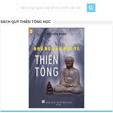
SÁCH QUÝ THIỀN TÔNG HỌC
<
>