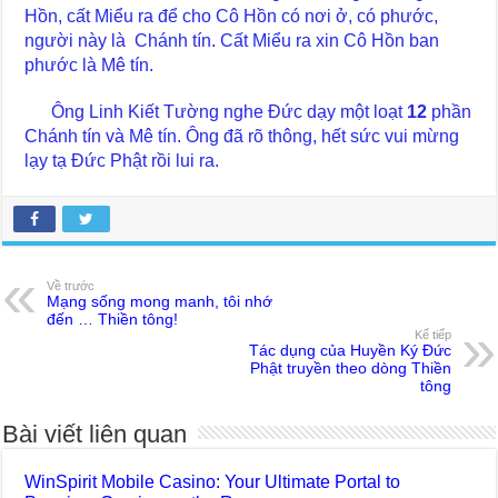
Hồn, cất Miểu ra để cho Cô Hồn có nơi ở, có phước,
người này là Chánh tín. Cất Miểu ra xin Cô Hồn ban
phước là Mê tín.
Ông Linh Kiết Tường nghe Đức dạy một loạt
12
phần
Chánh tín và Mê tín. Ông đã rõ thông, hết sức vui mừng
lạy tạ Đức Phật rồi lui ra.
Về trước
Mạng sống mong manh, tôi nhớ
đến … Thiền tông!
Kế tiếp
Tác dụng của Huyền Ký Đức
Phật truyền theo dòng Thiền
tông
Bài viết liên quan
WinSpirit Mobile Casino: Your Ultimate Portal to