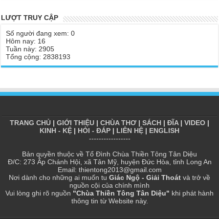
Chùa Thiền Tông Tân Diệu được Báo Đài Nghệ An đưa tin giúp
Tại sao Ma Vương không làm gì được Đức Phật?
người dân vùng lũ | TTTD
LƯỢT TRUY CẬP
Tinh thần Thiền tông
Báo VTV, VOV, An Ninh Thủ Đô đưa tin về chùa Thiền Tông Tân
Số người đang xem: 0
Diệu
Hôm nay: 16
Tuần này: 2905
Chùa Thiền Tông Tân Diệu tham dự kỷ niệm 100 năm ngày Báo
Tổng cộng: 2838193
chí Việt Nam
Giải đáp Thiền tông P17 - Tu Tịnh độ có giải thoát không? Con
người đầu tiên? | TTTD
Chùa Thiền Tông Tân Diệu được vinh danh vì những đóng góp
trong bảo tồn và phát huy di sản văn hóa phi vật thể
TRANG CHỦ
|
GIỚI THIỆU
|
CHÙA THƠ
|
SÁCH
|
ĐĨA
|
VIDEO
|
Chùa Thiền Tông Tân Diệu được Đài Hà Nội thực hiện phóng sự
KINH - KỆ
|
HỎI - ĐÁP
|
LIÊN HỆ
|
ENGLISH
ngắn | TTTD
-----------------
Chùa Thiền Tông Tân Diệu thiết thực hưởng ứng tháng nhân đạo
Bản quyền thuộc về Tổ Đình Chùa Thiền Tông Tân Diệu
2025 - Báo Đời Sống Pháp Luật
Đ/C: 273 Ấp Chánh Hội, xã Tân Mỹ, huyện Đức Hòa, tỉnh Long An
Email: thientong2013@gmail.com
Chùa Thiền Tông Tân Diệu - Giải đáp P16 Thần, Thánh Tiên ăn
Nơi dành cho những ai muốn tu
Giác Ngộ - Giải Thoát
và trở về
gì? Đạo dạy Tu để làm súc sinh?
nguồn cội của chính mình
Vui lòng ghi rõ nguồn
"Chùa Thiền Tông Tân Diệu"
khi phát hành
Phóng sự Nét đẹp về chùa Thiền Tông Tân Diệu - Truyền hình
thông tin từ Website này.
VTVCab thực hiện | TTTD
Chùa Thiền Tông Tân Diệu được Đài VTV9 làm phóng sự vinh