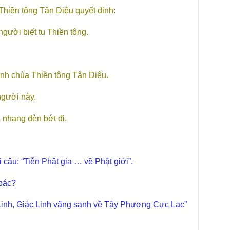
Chù
Thiền tông Tân Diệu quyết định:
làm
gười biết tu Thiền tông.
Chù
dươ
Phó
Diệ
Hà 
ình chùa Thiền tông Tân Diệu.
Bất
gười này.
Tôn
TT
à nhang đèn bớt đi.
Đài
- H
Tâm
dịp
 câu: “Tiễn Phật gia … về Phật giới”.
TT
Kỷ 
 bác?
Ng
Linh, Giác Linh vãng sanh về Tây Phương Cực Lạc”
Chù
chư
trự