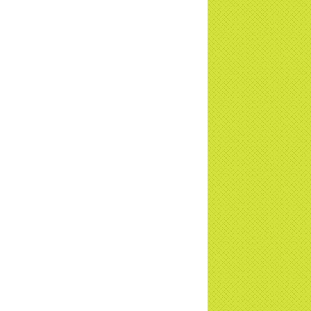
a Thiền Tông Tân Diệu được Đài VTV9
 phóng sự vinh danh | TTTD
a Thiền Tông Tân Diệu được tuyên
ng - Đài VTV1 đưa tin | TTTD
ng sự Hà Tĩnh về chùa Thiền Tông Tân
u phối hợp cùng Hội Chữ Thập Đỏ TP.
Nội | TTTD
 ngờ 10 năm sau quay lại chùa Thiền
g Tân Diệu và cái kết không ngờ ... |
TD
 HTV7 đưa tin chùa Thiền Tông Tân Diệu
ành trình lan tỏa yêu thương | TTTD
 sự của Thiền gia Thị Hoa (ĐN) nhân
 kỷ niệm 8 năm Công bố Huyền ký |
TD
niệm 8 năm Công bố Huyền Ký - Đoàn
hệ An
a Thiền Tông Tân Diệu tham gia
ơng trình Nhân đạo cấp Quốc gia - HTV
c tiếp