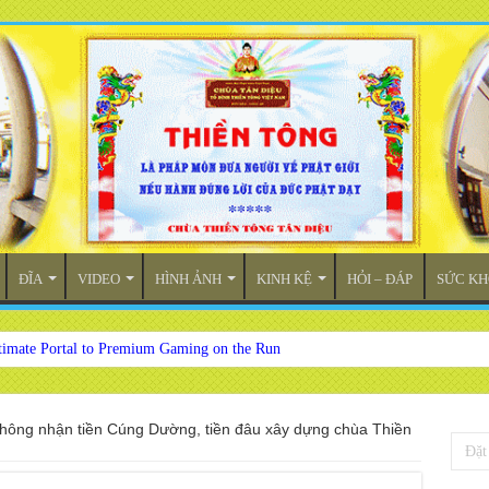
ĐĨA
VIDEO
HÌNH ẢNH
KINH KỆ
HỎI – ĐÁP
SỨC KH
timate Portal to Premium Gaming on the Run
hông nhận tiền Cúng Dường, tiền đâu xây dựng chùa Thiền