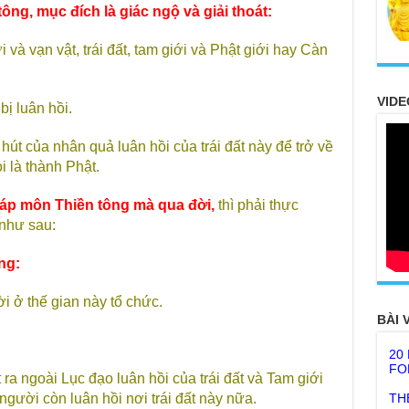
ng, mục đích là giác ngộ và giải thoát:
 và vạn vật, trái đất, tam giới và Phật giới hay Càn
VIDE
bị luân hồi.
 hút của nhân quả luân hồi của trái đất này để trở về
i là thành Phật.
háp môn Thiền tông mà qua đời,
thì phải thực
 như sau:
ng:
i ở thế gian này tổ chức.
BÀI 
20
FO
TH
t ra ngoài Lục đạo luân hồi của trái đất và Tam giới
gười còn luân hồi nơi trái đất này nữa.
Ở t