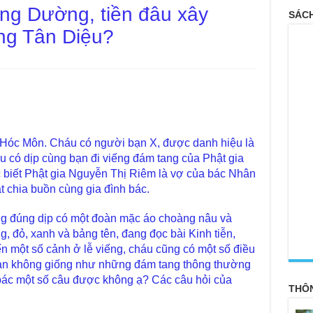
ng Dường, tiền đâu xây
SÁCH
ng Tân Diệu?
 Hóc Môn. Cháu có người bạn X, được danh hiệu là
u có dịp cùng bạn đi viếng đám tang của Phật gia
biết Phật gia Nguyễn Thị Riêm là vợ của bác Nhân
ật chia buồn cùng gia đình bác.
ang đúng dịp có một đoàn mặc áo choàng nâu và
, đỏ, xanh và bảng tên, đang đọc bài Kinh tiễn,
<
iến một số cảnh ở lễ viếng, cháu cũng có một số điều
oàn không giống như những đám tang thông thường
bác một số câu được không ạ? Các câu hỏi của
THÔ