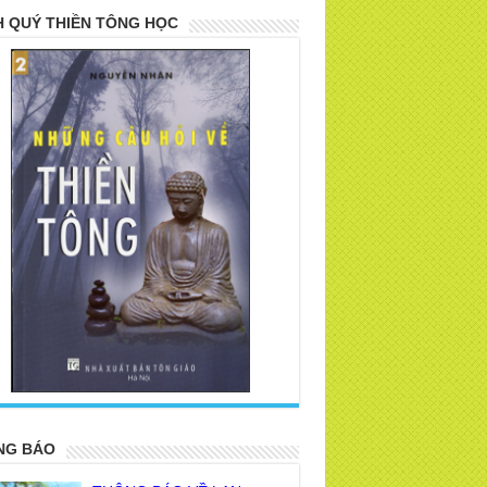
 QUÝ THIỀN TÔNG HỌC
>
NG BÁO