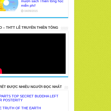
mượn sách Thiền tông học
miễn phí!
04/09/2015
O – THTT LỄ TRUYỀN THIỀN TÔNG
VIẾT ĐƯỢC NHIỀU NGƯỜI ĐỌC NHẤT
 PARTS TOP SECRET BUDDHA LEFT
R POSTERITY
E TRUTH OF THE EARTH
hế gian này, người có Phước thật nhiều