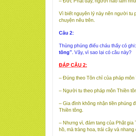
– Đức Phật dạy, người nào làm như v
Vì biết nguyên lý này nên
người tu 
chuyện nêu trên.
Câu 2:
Thùng phúng điếu cháu thấy có ghi
tông”
. Vậy, vì sao lại có câu này?
ĐÁP CÂU 2:
– Đúng theo Tôn chỉ của pháp môn 
– Người tu theo pháp môn Thiền tô
– Gia đình không nhận tiền phúng đ
Thiền tông.
– Nhưng vì, đám tang của Phật gia 
hồ, mà tràng hoa, trái cây và nhan