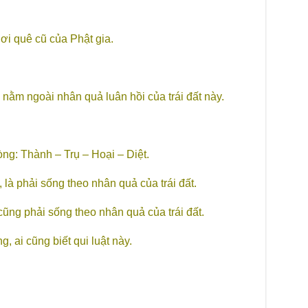
Giả
Đạo
nơi quê cũ của Phật gia.
Đài
Tân
TT
Phậ
 nằm ngoài nhân quả luân hồi của trái đất này.
hỗ 
Giả
Âm-
Chù
òng: Thành – Trụ – Hoại – Diệt.
Việ
, là phải sống theo nhân quả của trái đất.
Tin
Diệ
cũng phải sống theo nhân quả của trái đất.
VTV
tha
, ai cũng biết qui luật này.
Chù
gìn
TT
Tọa
| C