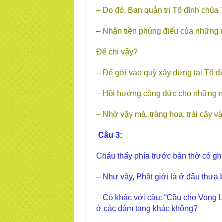
– Do đó, Ban quản trị Tổ đình chùa 
– Nhận tiền phúng điếu của những n
Để chi vậy?
– Để gởi vào quỹ xây dựng tại Tổ đ
– Hồi hướng công đức cho những n
– Nhờ vậy mà, tràng hoa, trái cây v
Câu 3:
Cháu thấy phía trước bàn thờ có ghi
– Như vậy, Phật giới là ở đâu thưa
– Có khác với câu: “Cầu cho Vong 
ở các đám tang khác không?