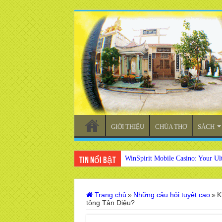
GIỚI THIỆU
CHÙA THƠ
SÁCH
WinSpirit Mobile Casino: Your Ul
Tin nổi bật
Trang chủ
»
Những câu hỏi tuyệt cao
»
K
tông Tân Diệu?