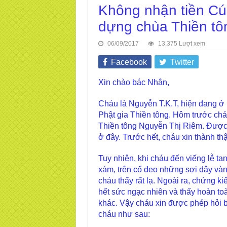
Không nhận tiền Cú
dựng chùa Thiền tô
06/09/2017
13,375 Lượt xem
Facebook
Twitter
Xin chào bác Nhân,
Cháu là Nguyễn T.K.T, hiện đang ở
Phật gia Thiền tông. Hôm trước chá
Thiền tông Nguyễn Thị Riêm. Được 
ở đây. Trước hết, cháu xin thành th
Tuy nhiên, khi cháu đến viếng lễ t
xám, trên cổ đeo những sợi dây vàng
cháu thấy rất lạ. Ngoài ra, chứng k
hết sức ngạc nhiên và thấy hoàn t
khác. Vậy cháu xin được phép hỏi 
cháu như sau: