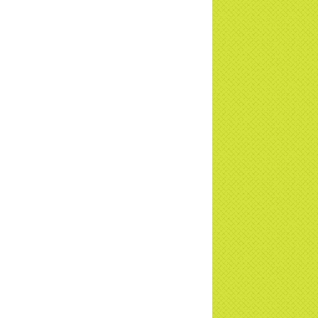
i đáp P15: Tổ chức loài Cô hồn? Giáo lý
 Phật khi nào xuất bản? | TTTD
 truyền hình đưa tin Chùa Thiền Tông
 Diệu cùng Hội Chữ Thập Đỏ trao quà |
TD
t tử Thiền Tông Tân Diệu trao 115 triệu
trợ gia đình khó khăn tại Nghệ An
i đáp Thiền Tông P14: Nguồn gốc của
Dương lịch. Tầng Bình lưu lớn đến đâu?
a Thiền Tông Tân Diệu - Tự hào Di sản
t Nam - VTV8 đưa tin Thời sự | TTTD
h Hoa Đất Việt - Chùa Thiền Tông Tân
u - Diễn đàn Gala Xuân 2025
5 đưa tin chùa Thiền Tông Tân Diệu
m dự Lễ hội Văn hóa 54 dân tộc | TTTD
a Thiền Tông Tân Diệu góp phần giữ
 văn hóa, tín ngưỡng - VTV4 đưa tin |
TD
 đàm cùng Giáo sư: Pháp môn Giải thoát
hùa Thiền Tông Tân Diệu - TTTD