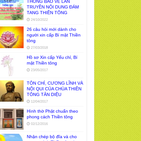
THÔNG BÁO VỀ LAN
TRUYỀN NỘI DUNG ĐÁM
TANG THIỀN TÔNG
24/10/2022
26 câu hỏi mới dành cho
người xin cấp Bí mật Thiền
tông
27/03/2018
Hồ sơ Xin cấp Yếu chỉ, Bí
mật Thiền tông
23/05/2017
TÔN CHỈ, CƯƠNG LĨNH VÀ
NỘI QUI CỦA CHÙA THIỀN
TÔNG TÂN DIỆU
12/04/2017
Hình thờ Phật chuẩn theo
phong cách Thiền tông
02/12/2016
Nhận chép bộ đĩa và cho