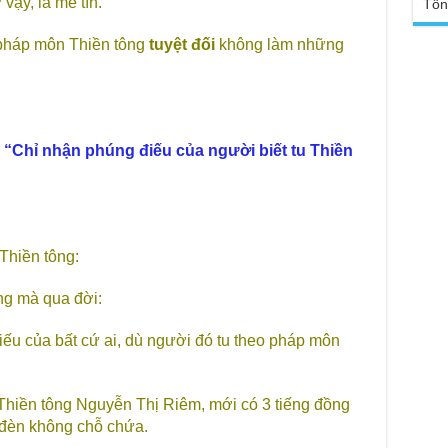
ậy, là mê tín.
tro
Tổn
Báo
chù
Tại
pháp môn Thiền tông
tuyệt đối
không làm những
Phậ
Chù
100
Tin
Giả
tho
:
“Chỉ nhận phúng điếu của người biết tu Thiền
Chù
vì 
huy
Chù
thự
Thiền tông:
Chù
ứng
ng mà qua đời:
Phá
Chù
iếu của bất cứ ai, dù người đó tu theo pháp môn
Thầ
súc
Phó
Thiền tông Nguyễn Thị Riêm, mới có 3 tiếng đồng
Diệ
g đèn không chỗ chứa.
TT