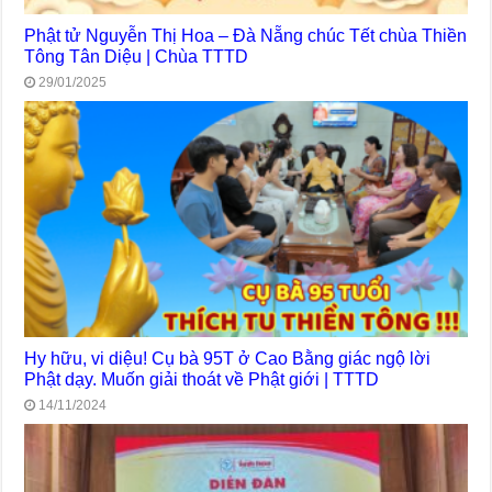
Phật tử Nguyễn Thị Hoa – Đà Nẵng chúc Tết chùa Thiền
Tông Tân Diệu | Chùa TTTD
29/01/2025
Hy hữu, vi diệu! Cụ bà 95T ở Cao Bằng giác ngộ lời
Phật dạy. Muốn giải thoát về Phật giới | TTTD
14/11/2024