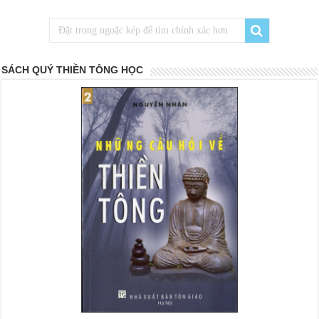
SÁCH QUÝ THIỀN TÔNG HỌC
<
>