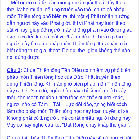
– Một người có lời cầu mong muốn giải thoát, tùy theo
thời kỳ họ muốn, nếu họ muốn vào thời chưa có pháp
môn Thiền tông phổ biến ra, thì một vị Phật nhận hướng
dẫn người này vào Phật giới, thì vị Phật này luôn theo
sát vị này, giúp đỡ người này không phạm vào đường ác
đạo, đợi đến khi có một vị Phật ra đời, thì hướng dẫn
người này tìm gặp pháp môn Thiền tông, thì vị này mới
biết công thức giải thoát. Do đó, thời gian không thể nào
nói đúng được.
Câu 3
:
Chùa Thiền tông Tân Diệu có nhiệm vụ phổ biến
pháp môn Thiền tông học của Đức Phật truyền theo
dòng Thiền tông. Khi nào phổ biến pháp môn Thiền tông
này ra hết. Sau đó, ngôi chùa này chỉ là một di tích vậy
thôi, còn Mạch nguồn Thiền tông sẽ chảy đi nơi khác,
người nào có Tâm – Tài – Lực dồi dào, tự họ biết cách
làm cho pháp môn Thiền tông học này loan truyền đi xa.
Không phải có 1 người, mà có rất nhiều người dạng này.
Vậy cô hãy nghe câu kệ: “Đất Rồng chảy khắp thế gian”.
Còn ở tại chùa Thiền tông Tân Diệu này sẽ có người nói