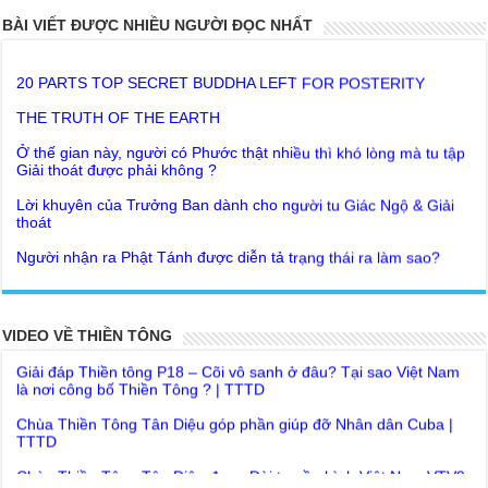
BÀI VIẾT ĐƯỢC NHIỀU NGƯỜI ĐỌC NHẤT
20 PARTS TOP SECRET BUDDHA LEFT FOR POSTERITY
THE TRUTH OF THE EARTH
Ở thế gian này, người có Phước thật nhiều thì khó lòng mà tu tập
Giải thoát được phải không ?
Lời khuyên của Trưởng Ban dành cho người tu Giác Ngộ & Giải
thoát
Người nhận ra Phật Tánh được diễn tả trạng thái ra làm sao?
Giải đáp Thiền tông P19 - Ma Vương là ai? Cha để đức cho con?
Đức Phật dạy về cách tạo Công Đức và Phước Đức
Khoa học bế tắc về tìm nguồn gốc sự sống con người. Thầy
Như Lai dạy về Lời kỉnh nguyện trước khi ăn cơm
Nguyễn Nhân nói gì?
Bất lập văn tự, Giáo ngoại biệt truyền
Giải đáp Thiền tông P18 – Cõi vô sanh ở đâu? Tại sao Việt Nam
VIDEO VỀ THIỀN TÔNG
là nơi công bố Thiền Tông ? | TTTD
Như Lai Thanh Tịnh Thiền, Thiền Tông và Tổ Sư thiền là sao?
Chùa Thiền Tông Tân Diệu góp phần giúp đỡ Nhân dân Cuba |
Lục Diệu Pháp Môn
TTTD
Tu theo Thiền tông phải bỏ hết sao?
Chùa Thiền Tông Tân Diệu được Đài truyền hình Việt Nam VTV9
phỏng vấn trực tiếp
Yếu chỉ Thiền tông, Bí mật Thiền tông là sao?
Chùa Thiền Tông Tân Diệu - Phóng sự "Gieo duyên giữa mùa lũ"