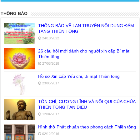
THÔNG BÁO
THÔNG BÁO VỀ LAN TRUYỀN NỘI DUNG ĐÁM
TANG THIỀN TÔNG
24/10/2022
26 câu hỏi mới dành cho người xin cấp Bí mật
Thiền tông
27/03/2018
Hồ sơ Xin cấp Yếu chỉ, Bí mật Thiền tông
23/05/2017
TÔN CHỈ, CƯƠNG LĨNH VÀ NỘI QUI CỦA CHÙA
THIỀN TÔNG TÂN DIỆU
12/04/2017
Hình thờ Phật chuẩn theo phong cách Thiền tông
02/12/2016