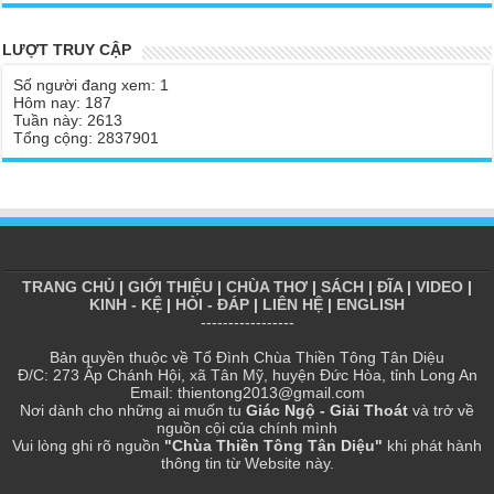
Đức Phật Hoàng Trần Nhân Tông dạy con trong buổi lễ truyền
| TTTD
ngôi vua
Chùa Thiền Tông Tân Diệu được Báo Đài Nghệ An đưa tin giúp
LƯỢT TRUY CẬP
Tại sao Ma Vương không làm gì được Đức Phật?
người dân vùng lũ | TTTD
Số người đang xem: 1
Tinh thần Thiền tông
Báo VTV, VOV, An Ninh Thủ Đô đưa tin về chùa Thiền Tông Tân
Hôm nay: 187
Diệu
Tuần này: 2613
Tổng cộng: 2837901
Chùa Thiền Tông Tân Diệu tham dự kỷ niệm 100 năm ngày Báo
chí Việt Nam
Giải đáp Thiền tông P17 - Tu Tịnh độ có giải thoát không? Con
người đầu tiên? | TTTD
Chùa Thiền Tông Tân Diệu được vinh danh vì những đóng góp
trong bảo tồn và phát huy di sản văn hóa phi vật thể
TRANG CHỦ
|
GIỚI THIỆU
|
CHÙA THƠ
|
SÁCH
|
ĐĨA
|
VIDEO
|
KINH - KỆ
|
HỎI - ĐÁP
|
LIÊN HỆ
|
ENGLISH
Chùa Thiền Tông Tân Diệu được Đài Hà Nội thực hiện phóng sự
-----------------
ngắn | TTTD
Bản quyền thuộc về Tổ Đình Chùa Thiền Tông Tân Diệu
Chùa Thiền Tông Tân Diệu thiết thực hưởng ứng tháng nhân đạo
Đ/C: 273 Ấp Chánh Hội, xã Tân Mỹ, huyện Đức Hòa, tỉnh Long An
2025 - Báo Đời Sống Pháp Luật
Email: thientong2013@gmail.com
Nơi dành cho những ai muốn tu
Giác Ngộ - Giải Thoát
và trở về
Chùa Thiền Tông Tân Diệu - Giải đáp P16 Thần, Thánh Tiên ăn
nguồn cội của chính mình
gì? Đạo dạy Tu để làm súc sinh?
Vui lòng ghi rõ nguồn
"Chùa Thiền Tông Tân Diệu"
khi phát hành
thông tin từ Website này.
Phóng sự Nét đẹp về chùa Thiền Tông Tân Diệu - Truyền hình
VTVCab thực hiện | TTTD