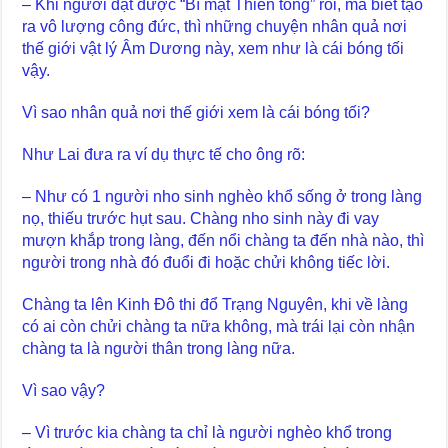
– Khi người đạt được “Bí mật Thiền tông” rồi, mà biết tạo
ra vô lượng công đức, thì những chuyện nhân quả nơi
thế giới vật lý Âm Dương này, xem như là cái bóng tối
vậy.
Vì sao nhân quả nơi thế giới xem là cái bóng tối?
Như Lai đưa ra ví dụ thực tế cho ông rõ:
– Như có 1 người nho sinh nghèo khổ sống ở trong làng
nọ, thiếu trước hụt sau. Chàng nho sinh này đi vay
mượn khắp trong làng, đến nổi chàng ta đến nhà nào, thì
người trong nhà đó đuổi đi hoặc chửi không tiếc lời.
Chàng ta lên Kinh Đô thi đổ Trạng Nguyên, khi về làng
có ai còn chửi chàng ta nữa không, mà trái lại còn nhận
chàng ta là người thân trong làng nữa.
Vì sao vậy?
– Vì trước kia chàng ta chỉ là người nghèo khổ trong