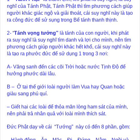
nghĩ của Tánh Phật, Tánh Phật thì tìm phương cách giúp
người khác giác ngộ và giải thoát, cái suy nghĩ này là tạo
ra công đức để sử sụng trong Bể tánh thanh thịnh.
2- “
Tánh vọng tưởng”
là tánh của con người, khi phát
ra suy nghĩ là suy nghĩ tìm danh và lợi cho mình, nên tìm
phương cách giúp người khác hết khổ, cái suy nghĩ này
là tạo ra phước đức để sử dụng 1 trong 3 nơi:
A- Vãng sanh đến các cõi Trời hoặc nước Tịnh Độ để
hưởng phước dài lâu.
B – Ở tại thế giới loài người làm Vua hay Quan hoặc
giàu sang phú quí.
– Giết hại các loài để thỏa mãn lòng ham sát của mình,
nên phải trả nhân quả với loài mình thích sát.
Đức Phật dạy về cái “Tướng” này có đến 8 phần, gồm:
– Hành động – Ăn – Mặc – Đi – Đứng – Nằm – Ngồi và