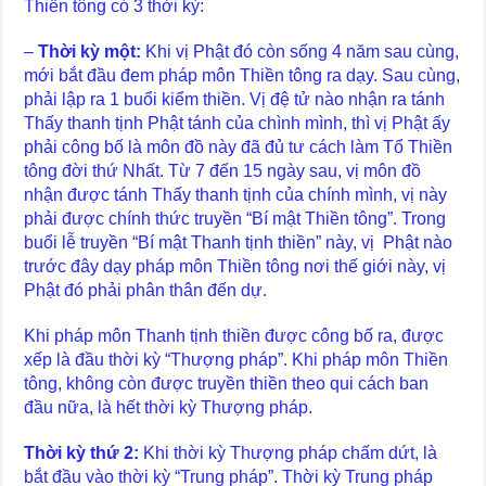
Thiền tông có 3 thời kỳ:
–
Thời kỳ một:
Khi vị Phật đó còn sống 4 năm sau cùng,
mới bắt đầu đem pháp môn Thiền tông ra dạy. Sau cùng,
phải lập ra 1 buổi kiểm thiền. Vị đệ tử nào nhận ra tánh
Thấy thanh tịnh Phật tánh của chình mình, thì vị Phật ấy
phải công bố là môn đồ này đã đủ tư cách làm Tổ Thiền
tông đời thứ Nhất. Từ 7 đến 15 ngày sau, vị môn đồ
nhận được tánh Thấy thanh tịnh của chính mình, vị này
phải được chính thức truyền “Bí mật Thiền tông”. Trong
buổi lễ truyền “Bí mật Thanh tịnh thiền” này, vị Phật nào
trước đây dạy pháp môn Thiền tông nơi thế giới này, vị
Phật đó phải phân thân đến dự.
Khi pháp môn Thanh tịnh thiền được công bố ra, được
xếp là đầu thời kỳ “Thượng pháp”. Khi pháp môn Thiền
tông, không còn được truyền thiền theo qui cách ban
đầu nữa, là hết thời kỳ Thượng pháp.
Thời kỳ thứ 2:
Khi thời kỳ Thượng pháp chấm dứt, là
bắt đầu vào thời kỳ “Trung pháp”. Thời kỳ Trung pháp