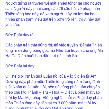
Người đứng ra truyền “Bí mật Thiền tông” lại cho người
sau. Người này phải cung cấp 26 câu hỏi về pháp môn
Thiền tông học này, để xem người này trả lời đạt bao
nhiêu phần trăm, nếu đạt trên 60% trở lên, thì vị này đạt
yêu cầu.
Đức Phật dạy rõ:
Các phần trên thật đúng rồi, thì việc truyền “Bí mật Thiền
tông” mới đúng bảng gốc mà Như Lai truyền cho ông Ma
Ha Ca Diếp buổi ban đầu nơi núi Linh Sơn.
Đức Phật lại dạy:
Ở Thế giới Nhân quả Luân hồi của Vật lý điện từ Âm
Dương này, pháp môn Thiền tông cũng nằm trong định
luật Nhân quả Luân hồi, nên nó cũng phải luân chuyển
theo chu kỳ: Thành – Trụ – Hoại – Diệt và biến mất vào
thời kỳ Mạt Mạt pháp. Đồng nghĩa, mỗi vị Phật dạy pháp
môn Thiền tông này, tồn tại có 3.000 năm, mà thời kỳ
hưng thịnh nhất là vào đời Mạt Thượng pháp.