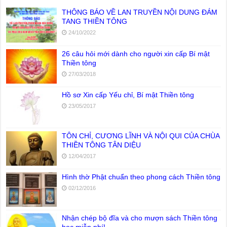
THÔNG BÁO VỀ LAN TRUYỀN NỘI DUNG ĐÁM
TANG THIỀN TÔNG
24/10/2022
26 câu hỏi mới dành cho người xin cấp Bí mật
Thiền tông
27/03/2018
Hồ sơ Xin cấp Yếu chỉ, Bí mật Thiền tông
23/05/2017
TÔN CHỈ, CƯƠNG LĨNH VÀ NỘI QUI CỦA CHÙA
THIỀN TÔNG TÂN DIỆU
12/04/2017
Hình thờ Phật chuẩn theo phong cách Thiền tông
02/12/2016
Nhận chép bộ đĩa và cho mượn sách Thiền tông