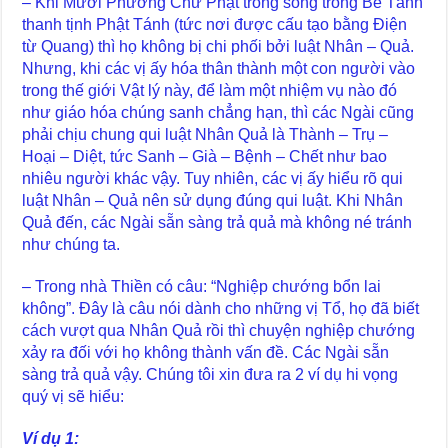
– Khi Mười Phương Chư Phật trong sống trong Bể Tánh
thanh tịnh Phật Tánh (tức nơi được cấu tạo bằng Điện
từ Quang) thì họ không bị chi phối bởi luật Nhân – Quả.
Nhưng, khi các vị ấy hóa thân thành một con người vào
trong thế giới Vật lý này, để làm một nhiệm vụ nào đó
như giáo hóa chúng sanh chẳng hạn, thì các Ngài cũng
phải chịu chung qui luật Nhân Quả là Thành – Trụ –
Hoại – Diệt, tức Sanh – Già – Bệnh – Chết như bao
nhiêu người khác vậy. Tuy nhiên, các vị ấy hiểu rõ qui
luật Nhân – Quả nên sử dụng đúng qui luật. Khi Nhân
Quả đến, các Ngài sẵn sàng trả quả mà không né tránh
như chúng ta.
– Trong nhà Thiền có câu: “Nghiệp chướng bổn lai
không”. Đây là câu nói dành cho những vị Tổ, họ đã biết
cách vượt qua Nhân Quả rồi thì chuyện nghiệp chướng
xảy ra đối với họ không thành vấn đề. Các Ngài sẵn
sàng trả quả vậy. Chúng tôi xin đưa ra 2 ví dụ hi vọng
quý vị sẽ hiểu:
Ví dụ 1: