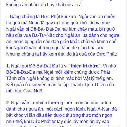
không cần phải trốn hay khất nợ ai cả.
– Bằng chứng là Đức Phật khi xưa, Ngài vẫn an nhiên
trả quả mà Ngài đã gây ra trong quá khứ lâu xa như:
Ngài vẫn bị Đề-Bà- Đạt-Đa hại làm chảy máu, bị người
hầu của vua Ba-Tư-Nặc cho Ngài ăn lúa dành cho ngựa
ăn, hoặc bị người các đạo giáo khác chửi và khinh chê
khi Ngài đi vào những ngôi làng để giáo hóa, v.v…
Nhưng chúng ta hãy xem thái độ trả quả của Đức Phật:
1.
Ngài gọi Đề-Bà-Đạt-Đa là vị
“thiện tri thức”
. Vì nhờ
Bồ-Đề-Đạt-Đa mà Ngài mới kiểm chứng được Phật
Tánh của Ngài không bị dính mắc bởi Vật lý thế gian.
Kết quả của sự viên mãn tu tập Thanh Tịnh Thiền của
một bậc Giác Ngộ.
2.
Ngài vẫn tự nhiên thưởng thức món ăn nấu từ lúa
dành cho ngựa ăn, một cách ngon lành. Ngài A-Nan đã
bật khóc vì lần đầu tiên được thưởng thức món ngon
như thế, khi Đức Phật tự tay đúc lấy món ăn ấy vào