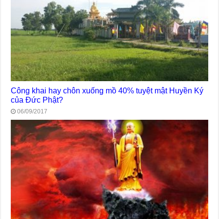
Công khai hay chôn xuống mồ 40% tuyệt mật Huyền Ký
của Đức Phật?
06/09/2017