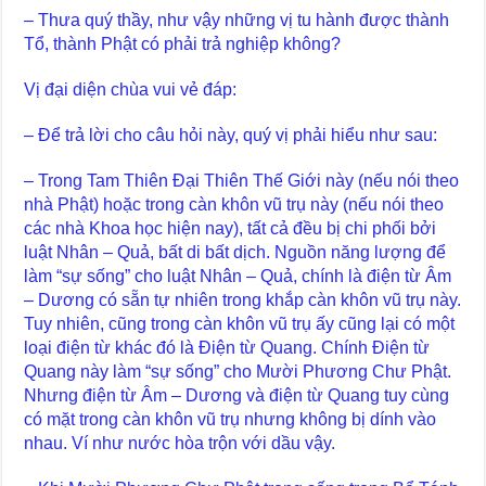
– Thưa quý thầy, như vậy những vị tu hành được thành
Tổ, thành Phật có phải trả nghiệp không?
Vị đại diện chùa vui vẻ đáp:
– Để trả lời cho câu hỏi này, quý vị phải hiểu như sau:
– Trong Tam Thiên Đại Thiên Thế Giới này (nếu nói theo
nhà Phật) hoặc trong càn khôn vũ trụ này (nếu nói theo
các nhà Khoa học hiện nay), tất cả đều bị chi phối bởi
luật Nhân – Quả, bất di bất dịch. Nguồn năng lượng để
làm “sự sống” cho luật Nhân – Quả, chính là điện từ Âm
– Dương có sẵn tự nhiên trong khắp càn khôn vũ trụ này.
Tuy nhiên, cũng trong càn khôn vũ trụ ấy cũng lại có một
loại điện từ khác đó là Điện từ Quang. Chính Điện từ
Quang này làm “sự sống” cho Mười Phương Chư Phật.
Nhưng điện từ Âm – Dương và điện từ Quang tuy cùng
có mặt trong càn khôn vũ trụ nhưng không bị dính vào
nhau. Ví như nước hòa trộn với dầu vậy.