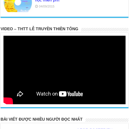
học miễn phí!
04/09/2015
VIDEO – THTT LỄ TRUYỀN THIỀN TÔNG
20 PARTS TOP SECRET BUDDHA LEFT FOR POSTERITY
BÀI VIẾT ĐƯỢC NHIỀU NGƯỜI ĐỌC NHẤT
THE TRUTH OF THE EARTH