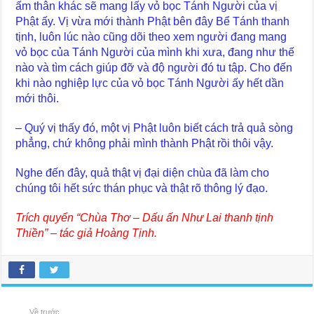
ấm thân khác sẽ mang lấy vỏ bọc Tánh Người của vị
Phật ấy. Vị vừa mới thành Phật bên đây Bể Tánh thanh
tịnh, luôn lúc nào cũng dõi theo xem người đang mang
vỏ bọc của Tánh Người của mình khi xưa, đang như thế
nào và tìm cách giúp đỡ và độ người đó tu tập. Cho đến
khi nào nghiệp lực của vỏ bọc Tánh Người ấy hết dần
mới thôi.
– Quý vị thấy đó, một vị Phật luôn biết cách trả quả sòng
phẳng, chứ không phải mình thành Phật rồi thôi vậy.
Nghe đến đây, quả thật vị đại diện chùa đã làm cho
chúng tôi hết sức thán phục và thật rõ thông lý đạo.
Trích quyển “Chùa Thơ – Dấu ấn Như Lai thanh tịnh
Thiền” – tác giả Hoàng Tịnh.
Về trước