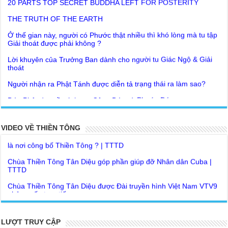
Ở thế gian này, người có Phước thật nhiều thì khó lòng mà tu tập
Giải thoát được phải không ?
Lời khuyên của Trưởng Ban dành cho người tu Giác Ngộ & Giải
thoát
Người nhận ra Phật Tánh được diễn tả trạng thái ra làm sao?
Giải đáp Thiền tông P19 - Ma Vương là ai? Cha để đức cho con?
Đức Phật dạy về cách tạo Công Đức và Phước Đức
Khoa học bế tắc về tìm nguồn gốc sự sống con người. Thầy
Như Lai dạy về Lời kỉnh nguyện trước khi ăn cơm
Nguyễn Nhân nói gì?
Bất lập văn tự, Giáo ngoại biệt truyền
Giải đáp Thiền tông P18 – Cõi vô sanh ở đâu? Tại sao Việt Nam
là nơi công bố Thiền Tông ? | TTTD
Như Lai Thanh Tịnh Thiền, Thiền Tông và Tổ Sư thiền là sao?
VIDEO VỀ THIỀN TÔNG
Chùa Thiền Tông Tân Diệu góp phần giúp đỡ Nhân dân Cuba |
Lục Diệu Pháp Môn
TTTD
Tu theo Thiền tông phải bỏ hết sao?
Chùa Thiền Tông Tân Diệu được Đài truyền hình Việt Nam VTV9
phỏng vấn trực tiếp
Yếu chỉ Thiền tông, Bí mật Thiền tông là sao?
Chùa Thiền Tông Tân Diệu - Phóng sự "Gieo duyên giữa mùa lũ"
Đức Phật Hoàng Trần Nhân Tông dạy con trong buổi lễ truyền
| TTTD
ngôi vua
Chùa Thiền Tông Tân Diệu được Báo Đài Nghệ An đưa tin giúp
Tại sao Ma Vương không làm gì được Đức Phật?
người dân vùng lũ | TTTD
LƯỢT TRUY CẬP