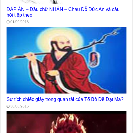
ĐÁP ÁN – Đầu chữ NHÂN – Cháu Đỗ Đức An và câu
hỏi tiếp theo
01/09/2016
Sự tích chiếc giày trong quan tài của Tổ Bồ Đề Đạt Ma?
30/08/2016