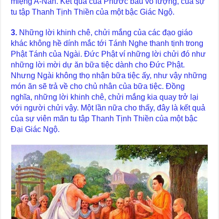
miệng A-Nan. Kết quả của Phước báu vô lượng, của sự
tu tập Thanh Tịnh Thiền của một bậc Giác Ngộ.
3.
Những lời khinh chê, chửi mắng của các đạo giáo
khác không hề dính mắc tới Tánh Nghe thanh tịnh trong
Phật Tánh của Ngài. Đức Phật ví những lời chửi đó như
những lời mời dự ăn bữa tiệc dành cho Đức Phật.
Nhưng Ngài không thọ nhận bữa tiệc ấy, như vậy những
món ăn sẽ trả về cho chủ nhân của bữa tiệc. Đồng
nghĩa, những lời khinh chê, chửi mắng kia quay trở lại
với người chửi vậy. Một lần nữa cho thấy, đây là kết quả
của sự viên mãn tu tập Thanh Tịnh Thiền của một bậc
Đại Giác Ngộ.