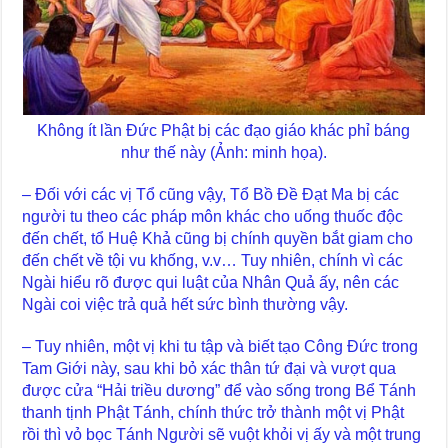
Không ít lần Đức Phật bị các đạo giáo khác phỉ báng
như thế này (Ảnh: minh họa).
– Đối với các vị Tổ cũng vậy, Tổ Bồ Đề Đạt Ma bị các
người tu theo các pháp môn khác cho uống thuốc độc
đến chết, tổ Huệ Khả cũng bị chính quyền bắt giam cho
đến chết về tội vu khống, v.v… Tuy nhiên, chính vì các
Ngài hiểu rõ được qui luật của Nhân Quả ấy, nên các
Ngài coi việc trả quả hết sức bình thường vậy.
– Tuy nhiên, một vị khi tu tập và biết tạo Công Đức trong
Tam Giới này, sau khi bỏ xác thân tứ đại và vượt qua
được cửa “Hải triều dương” để vào sống trong Bể Tánh
thanh tịnh Phật Tánh, chính thức trở thành một vị Phật
rồi thì vỏ bọc Tánh Người sẽ vuột khỏi vị ấy và một trung