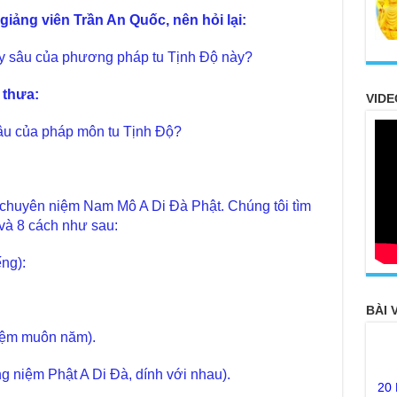
iảng viên Trần An Quốc, nên hỏi lại:
hay sâu của phương pháp tu Tịnh Độ này?
 thưa:
VIDE
sâu của pháp môn tu Tịnh Độ?
 chuyên niệm Nam Mô A Di Đà Phật. Chúng tôi tìm
 và 8 cách như sau:
ếng):
BÀI 
iệm muôn năm).
20
FO
g niệm Phật A Di Đà, dính với nhau).