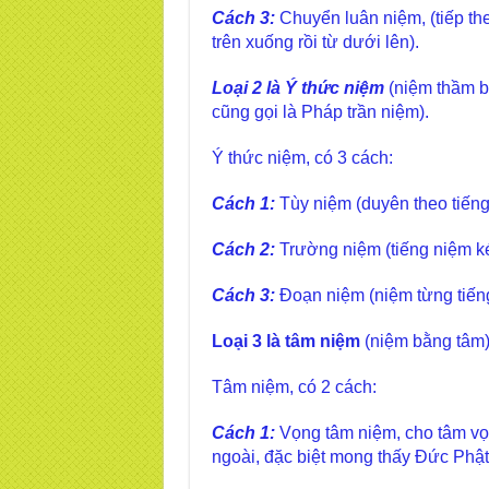
Cách 3:
Chuyển luân niệm, (tiếp th
trên xuống rồi từ dưới lên).
Loại 2 là Ý thức niệm
(niệm thầm bằ
cũng gọi là Pháp trần niệm).
Ý thức niệm, có 3 cách:
Cách 1:
Tùy niệm (duyên theo tiếng
Cách 2:
Trường niệm (tiếng niệm ké
Cách 3:
Đoạn niệm (niệm từng tiếng 
Loại 3 là tâm niệm
(niệm bằng tâm)
Tâm niệm, có 2 cách:
Cách 1:
Vọng tâm niệm, cho tâm vọ
ngoài, đặc biệt mong thấy Đức Phật 