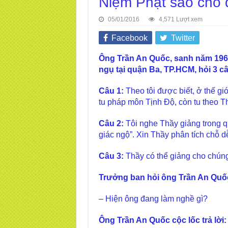
Niệm Phật sao cho
05/01/2016
4,571 Lượt xem
Facebook
Twitter
Ông Trần An Quốc,
sanh năm 1961
ngụ tại quận Ba, TP.HCM, hỏi 3 c
Câu 1:
Theo tôi được biết, ở thế gi
tu pháp môn Tịnh Độ, còn tu theo Thi
Câu 2:
Tôi nghe Thầy giảng trong 
giác ngộ”. Xin Thầy phân tích chỗ d
Câu 3:
Thầy có thể giảng cho chúng
Trưởng ban hỏi ông Trần An Quố
– Hiện ông đang làm nghề gì?
Ông Trần An Quốc cộc lốc trả lời: