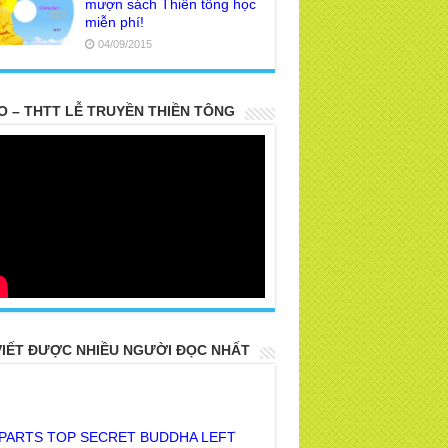
mượn sách Thiền tông học
miễn phí!
04/09/2015
O – THTT LỄ TRUYỀN THIỀN TÔNG
VIẾT ĐƯỢC NHIỀU NGƯỜI ĐỌC NHẤT
 PARTS TOP SECRET BUDDHA LEFT
R POSTERITY