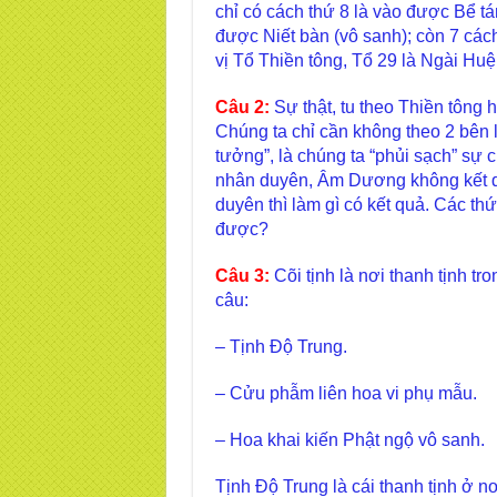
chỉ có cách thứ 8 là vào được Bể tá
được Niết bàn (vô sanh); còn 7 cách
vị Tổ Thiền tông, Tổ 29 là Ngài Hu
Câu 2:
Sự thật, tu theo Thiền tông 
Chúng ta chỉ cần không theo 2 bên 
tưởng”, là chúng ta “phủi sạch” sự
nhân duyên, Âm Dương không kết dí
duyên thì làm gì có kết quả. Các th
được?
Câu 3:
Cõi tịnh là nơi thanh tịnh tr
câu:
– Tịnh Độ Trung.
– Cửu phẫm liên hoa vi phụ mẫu.
– Hoa khai kiến Phật ngộ vô sanh.
Tịnh Độ Trung là cái thanh tịnh ở n