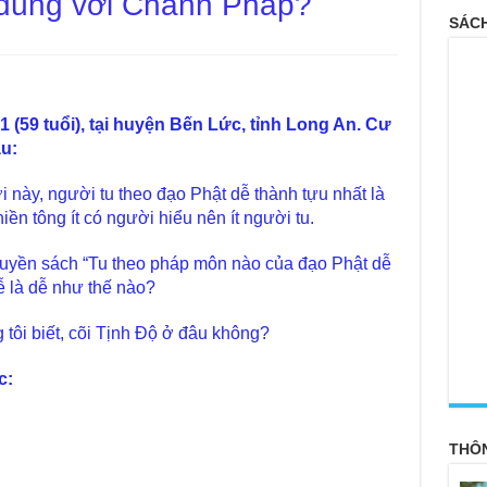
 đúng với Chánh Pháp?
SÁCH
 (59 tuổi), tại huyện Bến Lức, tỉnh Long An. Cư
âu:
ới này, người tu theo đạo Phật dễ thành tựu nhất là
ền tông ít có người hiểu nên ít người tu.
quyền sách “Tu theo pháp môn nào của đạo Phật dễ
ễ là dễ như thế nào?
 tôi biết, cõi Tịnh Độ ở đâu không?
<
c:
THÔ