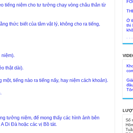
TH
eo tiếng niệm cho tư tưởng chạy vòng châu thân từ
Ở t
thì
khô
ng thức biết của tâm vật lý, không cho ra tiếng,
Lời
tu 
Giả
Ngư
Cha
thá
 niệm).
VIDE
Kho
Đức
con
Ph
o thật dài).
Giả
Như
đâu
cơ
Tôn
một, tiếng nào ra tiếng nấy, hay niệm cách khoản).
Bất
Chù
.
đỡ 
Như
Tổ 
Chù
hìn
Lục
LƯỢ
ng tưởng niệm, để mong thấy các hình ảnh bên
Chù
Tu 
Số 
"Gi
A Di Đà hoặc các vị Bồ tát.
Hôm
Yếu
Tuầ
Chù