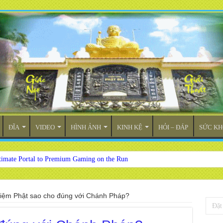
ĐĨA
VIDEO
HÌNH ẢNH
KINH KỆ
HỎI – ĐÁP
SỨC KH
timate Portal to Premium Gaming on the Run
iệm Phật sao cho đúng với Chánh Pháp?