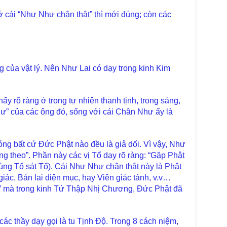
Diệ
 cái “Như Như chân thật” thì mới đúng; còn các
TT
Chù
làm
Chù
dươ
g của vật lý. Nên Như Lai có dạy trong kinh Kim
Phó
Diệ
Hà 
ấy rõ ràng ở trong tự nhiên thanh tịnh, trong sáng,
hư” của các ông đó, sống với cái Chân Như ấy là
Bất
Tôn
TT
ng bất cứ Đức Phật nào đều là giả dối. Vì vậy, Như
Đài
- H
g theo”. Phần này các vị Tổ dạy rõ ràng: “Gặp Phật
hùng Tổ sát Tổ). Cái Như Như chân thật này là Phật
Tâm
dịp
giác, Bản lai diện mục, hay Viên giác tánh, v.v…
TT
” mà trong kinh Tứ Thập Nhị Chương, Đức Phật đã
Kỷ 
Ng
các thầy dạy gọi là tu Tịnh Độ. Trong 8 cách niệm,
Chù