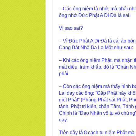
– Các ông niệm là nhớ, mà phải nhớ
ông nhớ Đức Phật A Di Đà là sai!
Vì sao sai?
– Vì Đức Phật A Di Đà là cái ảo bón
Cang Bát Nhã Ba La Mật như sau:
– Khi các ông niệm Phật, mà nhận th
mát diệu, trùm khắp, đó là “Chân N
phải.
– Còn các ông niệm mà thấy hình bó
Lai dạy các ông: “Gặp Phật này khôn
giết Phật” (Phùng Phật sát Phật, P
tánh, Phật tri kiến, chân Tâm, Tánh 
Chính là “Đạo Nhân vô tu vô chứng
dạy.
Trên đây là 8 cách tu niệm Phật mà 