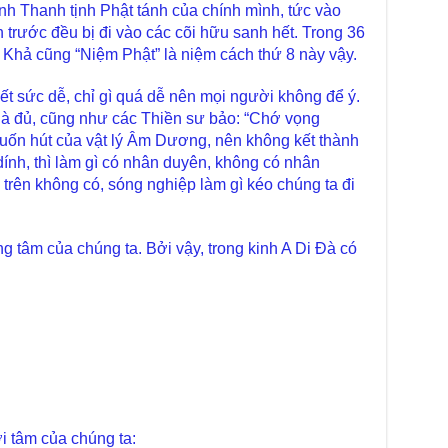
nh Thanh tịnh Phật tánh của chính mình, tức vào
chư
trự
 trước đều bị đi vào các cõi hữu sanh hết. Trong 36
ệ Khả cũng “Niệm Phật” là niệm cách thứ 8 này vậy.
Giả
Đạo
hết sức dễ, chỉ gì quá dễ nên mọi người không để ý.
Đài
là đủ, cũng như các Thiền sư bảo: “Chớ vọng
Tân
 cuốn hút của vật lý Âm Dương, nên không kết thành
TT
nh, thì làm gì có nhân duyên, không có nhân
Phậ
ứ trên không có, sóng nghiệp làm gì kéo chúng ta đi
hỗ 
Giả
Âm-
ong tâm của chúng ta. Bởi vậy, trong kinh A Di Đà có
Chù
Việ
Tin
Diệ
VTV
tha
Chù
gìn
ơi tâm của chúng ta:
TT