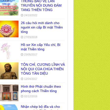
THÔNG BÁO VỀ LAN
TRUYỀN NỘI DUNG ĐÁM
TANG THIỀN TÔNG
24/10/2022
26 câu hỏi mới dành cho
người xin cấp Bí mật Thiền
tông
27/03/2018
Hồ sơ Xin cấp Yếu chỉ, Bí
mật Thiền tông
23/05/2017
TÔN CHỈ, CƯƠNG LĨNH VÀ
NỘI QUI CỦA CHÙA THIỀN
TÔNG TÂN DIỆU
12/04/2017
Hình thờ Phật chuẩn theo
phong cách Thiền tông
02/12/2016
Nhận chép bộ đĩa và cho