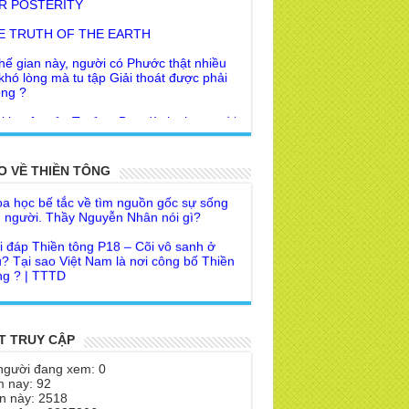
E TRUTH OF THE EARTH
hế gian này, người có Phước thật nhiều
 khó lòng mà tu tập Giải thoát được phải
ng ?
 khuyên của Trưởng Ban dành cho người
Giác Ngộ & Giải thoát
i đáp Thiền tông P19 - Ma Vương là ai?
ời nhận ra Phật Tánh được diễn tả trạng
 để đức cho con?
i ra làm sao?
O VỀ THIỀN TÔNG
a học bế tắc về tìm nguồn gốc sự sống
 Phật dạy về cách tạo Công Đức và
 người. Thầy Nguyễn Nhân nói gì?
ước Đức
i đáp Thiền tông P18 – Cõi vô sanh ở
 Lai dạy về Lời kỉnh nguyện trước khi ăn
? Tại sao Việt Nam là nơi công bố Thiền
m
g ? | TTTD
 lập văn tự, Giáo ngoại biệt truyền
a Thiền Tông Tân Diệu góp phần giúp
Nhân dân Cuba | TTTD
 Lai Thanh Tịnh Thiền, Thiền Tông và
Sư thiền là sao?
a Thiền Tông Tân Diệu được Đài truyền
h Việt Nam VTV9 phỏng vấn trực tiếp
 Diệu Pháp Môn
T TRUY CẬP
a Thiền Tông Tân Diệu - Phóng sự
theo Thiền tông phải bỏ hết sao?
người đang xem: 0
eo duyên giữa mùa lũ" | TTTD
 nay: 92
 chỉ Thiền tông, Bí mật Thiền tông là
n này: 2518
a Thiền Tông Tân Diệu được Báo Đài