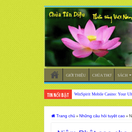
GIỚI THIỆU
CHÙA THƠ
SÁCH
WinSpirit Mobile Casino: Your Ul
Tin nổi bật
Trang chủ
»
Những câu hỏi tuyệt cao
»
N