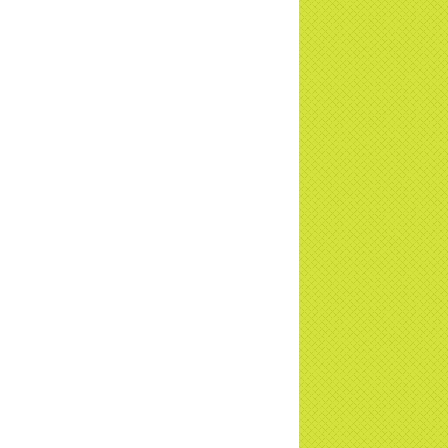
u - Truyền hình VTVCab thực hiện |
TD
a Thiền Tông Tân Diệu được Đài VTV9
 phóng sự vinh danh | TTTD
a Thiền Tông Tân Diệu được tuyên
ng - Đài VTV1 đưa tin | TTTD
ng sự Hà Tĩnh về chùa Thiền Tông Tân
u phối hợp cùng Hội Chữ Thập Đỏ TP.
Nội | TTTD
 ngờ 10 năm sau quay lại chùa Thiền
g Tân Diệu và cái kết không ngờ ... |
TD
 HTV7 đưa tin chùa Thiền Tông Tân Diệu
ành trình lan tỏa yêu thương | TTTD
 sự của Thiền gia Thị Hoa (ĐN) nhân
 kỷ niệm 8 năm Công bố Huyền ký |
TD
niệm 8 năm Công bố Huyền Ký - Đoàn
hệ An
a Thiền Tông Tân Diệu tham gia