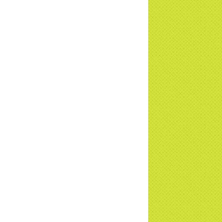
ơng trình Nhân đạo cấp Quốc gia - HTV
c tiếp
i đáp P15: Tổ chức loài Cô hồn? Giáo lý
 Phật khi nào xuất bản? | TTTD
 truyền hình đưa tin Chùa Thiền Tông
 Diệu cùng Hội Chữ Thập Đỏ trao quà |
TD
t tử Thiền Tông Tân Diệu trao 115 triệu
trợ gia đình khó khăn tại Nghệ An
i đáp Thiền Tông P14: Nguồn gốc của
Dương lịch. Tầng Bình lưu lớn đến đâu?
a Thiền Tông Tân Diệu - Tự hào Di sản
t Nam - VTV8 đưa tin Thời sự | TTTD
h Hoa Đất Việt - Chùa Thiền Tông Tân
u - Diễn đàn Gala Xuân 2025
5 đưa tin chùa Thiền Tông Tân Diệu
m dự Lễ hội Văn hóa 54 dân tộc | TTTD
a Thiền Tông Tân Diệu góp phần giữ
 văn hóa, tín ngưỡng - VTV4 đưa tin |
TD