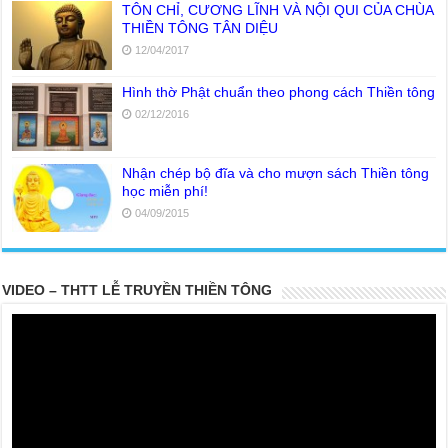
TÔN CHỈ, CƯƠNG LĨNH VÀ NỘI QUI CỦA CHÙA
THIỀN TÔNG TÂN DIỆU
12/04/2017
Hình thờ Phật chuẩn theo phong cách Thiền tông
02/12/2016
Nhận chép bộ đĩa và cho mượn sách Thiền tông
học miễn phí!
04/09/2015
VIDEO – THTT LỄ TRUYỀN THIỀN TÔNG