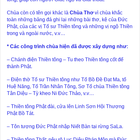
Chùa còn có tên gọi khác là
Chùa Thơ
vì chùa khắc
toàn những bảng đá ghi lại những bài thơ, kệ của Đức
Phật, của các vị Tổ sư Thiền tông và những vị ngộ Thiền
trong và ngoài nước, v.v…
* Các công trình chùa hiện đã được xây dựng như:
– Chánh điện Thiền tông – Tu theo Thiền tông cốt để
thành Phật.
– Điện thờ Tổ sư Thiền tông như Tổ Bồ Đề Đạt Ma, tổ
Huệ Năng, Tổ Trần Nhân Tông, Sơ Tổ chùa Thiền tông
Tân Diệu – Tỳ kheo Ni Đức Thảo, v.v…
– Thiền tông Phật đài, cửa lên Linh Sơn Hội Thượng
Phật Bồ Tát.
– Tôn tượng Đức Phật nhập Niết Bàn tại rừng SaLa.
– Thiền tông Thất: nêu rõ Lục Diệu Pháp Môn mà Đức