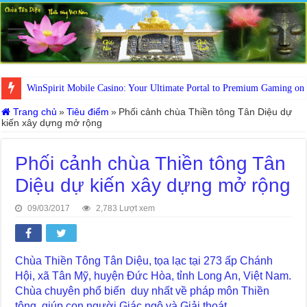
WinSpirit Mobile Casino: Your Ultimate Portal to Premium Gaming on
Trang chủ
»
Tiêu điểm
»
Phối cảnh chùa Thiền tông Tân Diệu dự
kiến xây dựng mở rộng
Phối cảnh chùa Thiền tông Tân
Diệu dự kiến xây dựng mở rộng
09/03/2017
2,783 Lượt xem
Chùa Thiền Tông Tân Diệu, tọa lạc tại 273 ấp Chánh
Hội, xã Tân Mỹ, huyện Đức Hòa, tỉnh Long An, Việt Nam.
Chùa chuyên phổ biến duy nhất về pháp môn Thiền
tông, giúp con người Giác ngộ và Giải thoát.