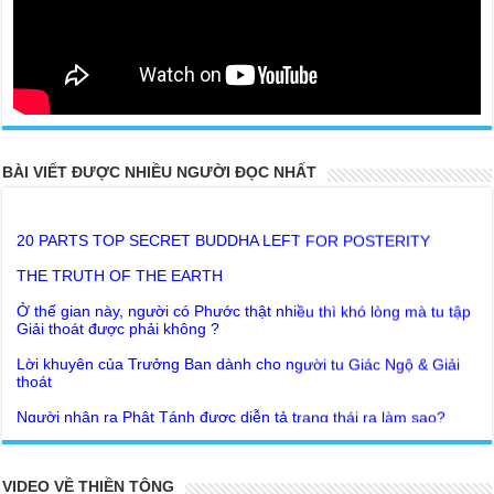
BÀI VIẾT ĐƯỢC NHIỀU NGƯỜI ĐỌC NHẤT
20 PARTS TOP SECRET BUDDHA LEFT FOR POSTERITY
THE TRUTH OF THE EARTH
Ở thế gian này, người có Phước thật nhiều thì khó lòng mà tu tập
Giải thoát được phải không ?
Lời khuyên của Trưởng Ban dành cho người tu Giác Ngộ & Giải
thoát
Người nhận ra Phật Tánh được diễn tả trạng thái ra làm sao?
Giải đáp Thiền tông P19 - Ma Vương là ai? Cha để đức cho con?
Đức Phật dạy về cách tạo Công Đức và Phước Đức
Khoa học bế tắc về tìm nguồn gốc sự sống con người. Thầy
Như Lai dạy về Lời kỉnh nguyện trước khi ăn cơm
Nguyễn Nhân nói gì?
Bất lập văn tự, Giáo ngoại biệt truyền
Giải đáp Thiền tông P18 – Cõi vô sanh ở đâu? Tại sao Việt Nam
VIDEO VỀ THIỀN TÔNG