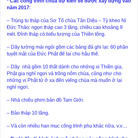
* Các công trình chùa dự kiến sẽ được xây dựng vào
năm 2017:
– Trùng tu tháp của Sơ Tổ chùa Tân Diệu – Tỳ kheo Ni
Đức Thảo: ngọn tháp cao 3 tầng, chiều cao khoảng 9
mét. Đỉnh tháp có biểu tượng của Thiền tông.
– Dãy tường mái ngói gồm các bảng đá ghi lại: 60 phần
tuyệt mật của Đức Phật để lại cho hậu thế.
– Dãy nhà gồm 10 thất dành cho những vị Thiền gia,
Phật gia nghỉ ngơi và trông nôm chùa, cũng như cho
những vị Phật tử ở xa đến viếng chùa mà muốn ở lại
nghỉ ngơi.
– Nhà chiếu phim bản đồ Tam Giới.
– Bảo tháp 10 tầng.
– Và còn nhiều hạn mục công trình phụ khác nữa, v.v…