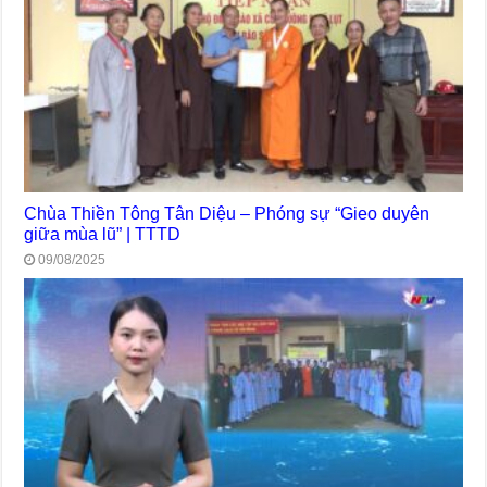
Chùa Thiền Tông Tân Diệu – Phóng sự “Gieo duyên
giữa mùa lũ” | TTTD
09/08/2025