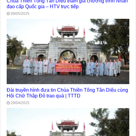
Chùa Thiền Tông Tân Diệu tham gia chương trình Nhân
đạo cấp Quốc gia – HTV trực tiếp
09/05/2025
Đài truyền hình đưa tin Chùa Thiền Tông Tân Diệu cùng
Hội Chữ Thập Đỏ trao quà | TTTD
29/04/2025