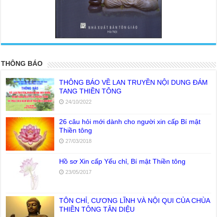
<
>
THÔNG BÁO
THÔNG BÁO VỀ LAN TRUYỀN NỘI DUNG ĐÁM
TANG THIỀN TÔNG
24/10/2022
26 câu hỏi mới dành cho người xin cấp Bí mật
Thiền tông
27/03/2018
Hồ sơ Xin cấp Yếu chỉ, Bí mật Thiền tông
23/05/2017
TÔN CHỈ, CƯƠNG LĨNH VÀ NỘI QUI CỦA CHÙA
THIỀN TÔNG TÂN DIỆU