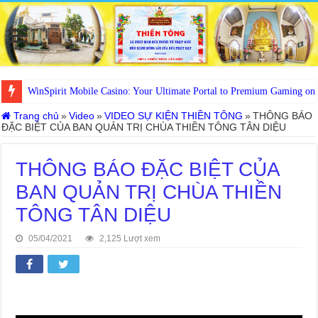
WinSpirit Mobile Casino: Your Ultimate Portal to Premium Gaming on
Trang chủ
»
Video
»
VIDEO SỰ KIỆN THIỀN TÔNG
»
THÔNG BÁO
ĐẶC BIỆT CỦA BAN QUẢN TRỊ CHÙA THIỀN TÔNG TÂN DIỆU
THÔNG BÁO ĐẶC BIỆT CỦA
BAN QUẢN TRỊ CHÙA THIỀN
TÔNG TÂN DIỆU
05/04/2021
2,125 Lượt xem