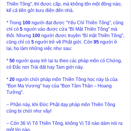
Thiền Tông”, thì được cấp, mà không tốn một đồng nào,
kể cả tiền gởi bưu điện đến nhà.
* Trong
100
người đạt được “Yếu Chỉ Thiền Tông”, cũng
chỉ có
5
người vào được cửa “Bí Mật Thiền Tông” mà
thôi. Nhưng
100
người được truyền “Bí mật Thiền Tông”,
cũng chỉ có
5
người trở về Phật giới. Còn
95
người ở
lại, họ làm những việc như sau:
*
50
người quay trở lại tu theo các pháp môn có Chứng,
có Đắc nơi Trái đất hay Tam giới này.
*
20
người chửi pháp môn Thiền Tông học này là của
“Bọn Ma Vương” hay của “Bọn Tâm Thần – Hoang
Tưởng”.
– Phần này, khi Đức Phật dạy pháp môn Thiền Tông
cũng bị chửi như vậy!
– Còn 36 Vị Tổ Thiền Tông, không Vị Tổ nào dám nói ra
một lời nào.