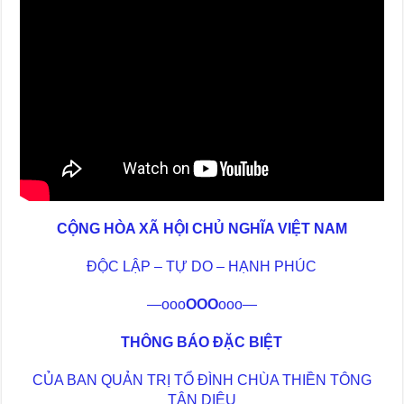
CỘNG HÒA XÃ HỘI CHỦ NGHĨA VIỆT NAM
ĐỘC LẬP – TỰ DO – HẠNH PHÚC
—ooo
OOO
ooo—
THÔNG BÁO ĐẶC BIỆT
CỦA BAN QUẢN TRỊ TỔ ĐÌNH CHÙA THIỀN TÔNG
TÂN DIỆU