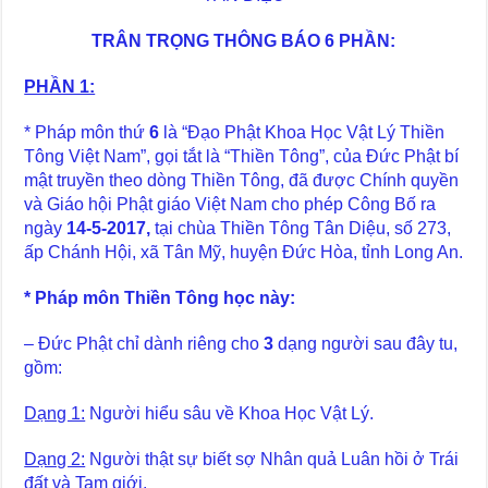
TRÂN TRỌNG THÔNG BÁO 6 PHẦN:
PHẦN 1:
* Pháp môn thứ
6
là “Đạo Phật Khoa Học Vật Lý Thiền
Tông Việt Nam”, gọi tắt là “Thiền Tông”, của Đức Phật bí
mật truyền theo dòng Thiền Tông, đã được Chính quyền
và Giáo hội Phật giáo Việt Nam cho phép Công Bố ra
ngày
14-5-20
1
7,
tại chùa Thiền Tông Tân Diệu, số 273,
ấp Chánh Hội, xã Tân Mỹ, huyện Đức Hòa, tỉnh Long An.
* Pháp môn Thiền Tông học này:
– Đức Phật chỉ dành riêng cho
3
dạng người sau đây tu,
gồm:
Dạng 1:
Người hiểu sâu về Khoa Học Vật Lý.
Dạng 2:
Người thật sự biết sợ Nhân quả Luân hồi ở Trái
đất và Tam giới.