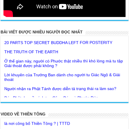
20 PARTS TOP SECRET BUDDHA LEFT FOR POSTERITY
BÀI VIẾT ĐƯỢC NHIỀU NGƯỜI ĐỌC NHẤT
THE TRUTH OF THE EARTH
Ở thế gian này, người có Phước thật nhiều thì khó lòng mà tu tập
Giải thoát được phải không ?
Lời khuyên của Trưởng Ban dành cho người tu Giác Ngộ & Giải
thoát
Người nhận ra Phật Tánh được diễn tả trạng thái ra làm sao?
Giải đáp Thiền tông P19 - Ma Vương là ai? Cha để đức cho con?
Đức Phật dạy về cách tạo Công Đức và Phước Đức
Khoa học bế tắc về tìm nguồn gốc sự sống con người. Thầy
Như Lai dạy về Lời kỉnh nguyện trước khi ăn cơm
Nguyễn Nhân nói gì?
Bất lập văn tự, Giáo ngoại biệt truyền
Giải đáp Thiền tông P18 – Cõi vô sanh ở đâu? Tại sao Việt Nam
là nơi công bố Thiền Tông ? | TTTD
Như Lai Thanh Tịnh Thiền, Thiền Tông và Tổ Sư thiền là sao?
VIDEO VỀ THIỀN TÔNG
Chùa Thiền Tông Tân Diệu góp phần giúp đỡ Nhân dân Cuba |
Lục Diệu Pháp Môn
TTTD