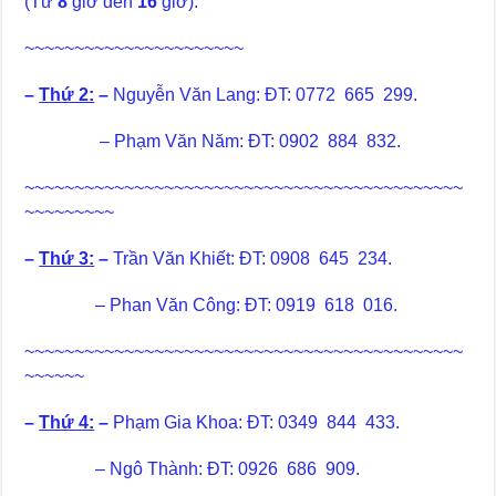
(Từ
8
giờ đến
16
giờ).
~~~~~~~~~~~~~~~~~~~~~~
–
Thứ 2:
–
Nguyễn Văn Lang: ĐT: 0772 665 299.
– Phạm Văn Năm: ĐT: 0902 884 832.
~~~~~~~~~~~~~~~~~~~~~~~~~~~~~~~~~~~~~~~~~~~~
~~~~~~~~~
–
Thứ 3:
–
Trần Văn Khiết:
ĐT: 0908 645 234.
– Phan Văn Công: ĐT: 0919 618 016.
~~~~~~~~~~~~~~~~~~~~~~~~~~~~~~~~~~~~~~~~~~~~
~~~~~~
–
Thứ 4:
–
Phạm Gia Khoa:
ĐT: 0349 844 433.
– Ngô Thành: ĐT: 0926 686 909.