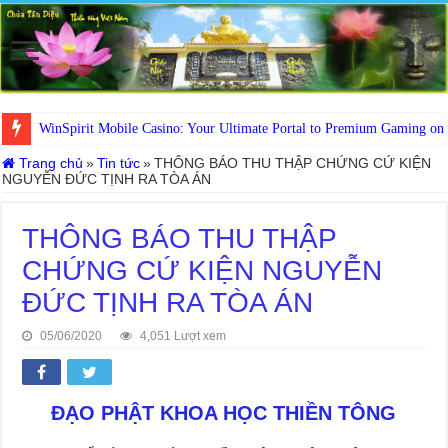
WinSpirit Mobile Casino: Your Ultimate Portal to Premium Gaming on
Trang chủ
»
Tin tức
»
THÔNG BÁO THU THẬP CHỨNG CỨ KIỆN
NGUYỄN ĐỨC TỊNH RA TÒA ÁN
THÔNG BÁO THU THẬP
CHỨNG CỨ KIỆN NGUYỄN
ĐỨC TỊNH RA TÒA ÁN
05/06/2020
4,051 Lượt xem
ĐẠO PHẬT KHOA HỌC THIỀN TÔNG