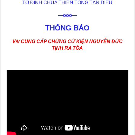
TỔ ĐÌNH CHÙA THIỀN TÔNG TÂN DIỆU
—ooo—
THÔNG BÁO
V/v CUNG CẤP CHỨNG CỨ KIỆN NGUYỄN ĐỨC
TỊNH RA TÒA