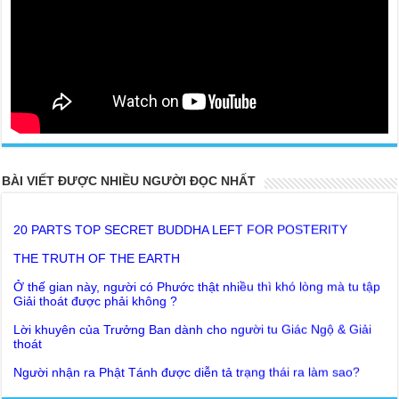
BÀI VIẾT ĐƯỢC NHIỀU NGƯỜI ĐỌC NHẤT
20 PARTS TOP SECRET BUDDHA LEFT FOR POSTERITY
THE TRUTH OF THE EARTH
Ở thế gian này, người có Phước thật nhiều thì khó lòng mà tu tập
Giải thoát được phải không ?
Lời khuyên của Trưởng Ban dành cho người tu Giác Ngộ & Giải
thoát
Người nhận ra Phật Tánh được diễn tả trạng thái ra làm sao?
Giải đáp Thiền tông P19 - Ma Vương là ai? Cha để đức cho con?
Đức Phật dạy về cách tạo Công Đức và Phước Đức