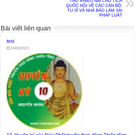
THƯ KHIẾU NẠI CHỦ TỊCH
QUỐC HỘI VỀ CÁC CÁN BỘ,
TU SĨ VÀ NHÀ BÁO LÀM SAI
PHÁP LUẬT
Bài viết liên quan
test
24/08/2021