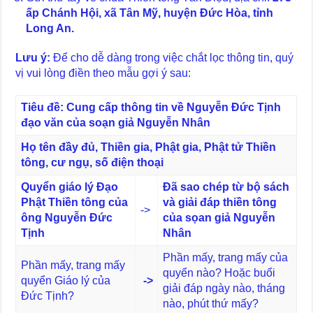
ấp Chánh Hội, xã Tân Mỹ, huyện Đức Hòa, tỉnh
Long An.
Lưu ý:
Để cho dễ dàng trong việc chắt lọc thông tin, quý
vị vui lòng điền theo mẫu gợi ý sau:
Tiêu đề: Cung cấp thông tin về Nguyễn Đức Tịnh
đạo văn của soạn giả Nguyễn Nhân
Họ tên đầy đủ, Thiền gia, Phật gia, Phật tử Thiền
tông, cư ngụ, số điện thoại
Quyển giáo lý Đạo
Đã sao chép từ bộ sách
Phật Thiền tông của
và giải đáp thiền tông
->
ông Nguyễn Đức
của sọan giả Nguyễn
Tịnh
Nhân
Phần mấy, trang mấy của
Phần mấy, trang mấy
quyển nào? Hoặc buổi
quyển Giáo lý của
->
giải đáp ngày nào, tháng
Đức Tịnh?
nào, phút thứ mấy?