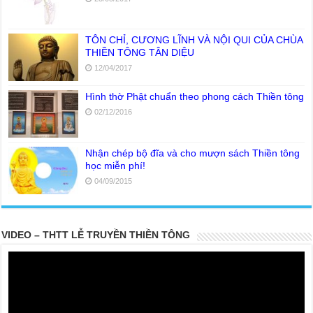
23/05/2017
TÔN CHỈ, CƯƠNG LĨNH VÀ NỘI QUI CỦA CHÙA
THIỀN TÔNG TÂN DIỆU
12/04/2017
Hình thờ Phật chuẩn theo phong cách Thiền tông
02/12/2016
Nhận chép bộ đĩa và cho mượn sách Thiền tông
học miễn phí!
04/09/2015
VIDEO – THTT LỄ TRUYỀN THIỀN TÔNG