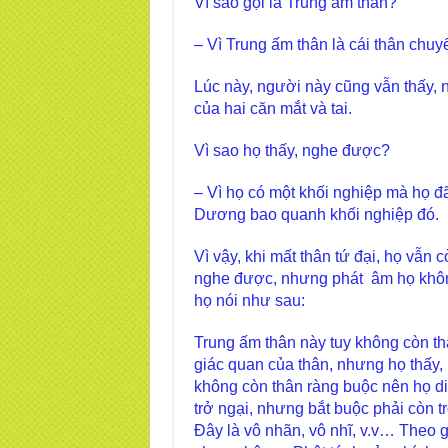
Vì sao gọi là Trung ấm thân?
– Vì Trung ấm thân là cái thân chuyể
Lúc này, người này cũng vẫn thấy,
của hai căn mắt và tai.
Vì sao họ thấy, nghe được?
– Vì họ có một khối nghiệp mà họ đã
Dương bao quanh khối nghiệp đó.
Vì vậy, khi mất thân tứ đại, họ vẫn
nghe được, nhưng phát âm họ không 
họ nói như sau:
Trung ấm thân này tuy không còn th
giác quan của thân, nhưng họ thấy, n
không còn thân ràng buộc nên họ d
trở ngại, nhưng bắt buộc phải còn t
Đây là vô nhãn, vô nhĩ, v.v… Theo 