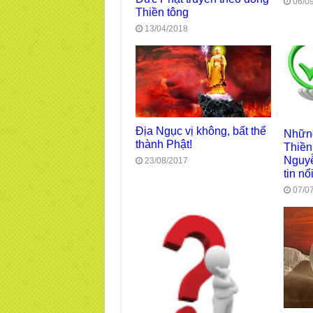
06/0
Thiền tông
13/04/2018
Địa Ngục vị không, bất thể
Những
thành Phật!
Thiền
Nguyễ
23/08/2017
tin n
07/0