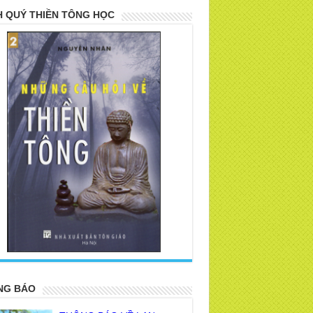
 QUÝ THIỀN TÔNG HỌC
>
NG BÁO