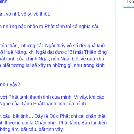
Tổn
ình.
TT
Đức
tro
 vô nhĩ, vô tỷ, vô thiệt.
Báo
chù
Tại
Phậ
a những bậc nhận ra Phật tánh thì có nghĩa sâu
Chù
100
Tin
Giả
của thân, nhưng các Ngài thấy vô số đời quá khứ
tho
ổ Huệ Năng, khi Ngài đạt được “Bí mật Thiền tông”
Chù
hật tánh của chính Ngài, nên Ngài biết về quá khứ
vì 
 biết tương lai sẽ xãy ra những gì, như trong kinh
huy
Chù
thự
 như vậy?
Chù
ứng
với Phật tánh thanh tịnh của mình. Vì vậy, khi các
Phá
Nghe của Tánh Phật thanh tịnh của mình.
Chù
Thầ
t cấu, bất tịnh… Đây là Đức Phật chỉ cái chân thật
súc
inh thường gọi là Chân như, Phật tánh, Bản lai diện
Phó
ất giảm, bất cấu, bất tịnh vậy.
Diệ