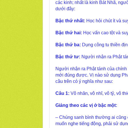
các kinh; nhất là kinh Bát Nhã, ng
dưới đây:
Bậc thứ nhất:
Học hỏi chút ít và su
Bậc thứ hai:
Học vấn cao tột và su
Bậc thứ ba:
Dụng công tu thiền địn
Bậc thứ tư:
Người nhận ra Phật tán
Người nhận ra Phật tánh của chính m
mới đúng được. Vị nào sử dụng Phật
câu trên có ý nghĩa như sau:
Câu 1:
Vô nhãn, vô nhĩ, vô tỷ, vô thi
Giảng theo các vị ở bậc một:
– Chúng sanh bình thường ai cũng có
muốn nghe tiếng động, phải sử dụng