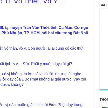
 Tỉ, Vô Thiệt, Vô Ý …
SÁCH
, tại huyện Trần Văn Thời, tỉnh Ca Mau. Cư ngụ
Phú Nhuận, TP. HCM, hỏi hai câu trong Bát Nhã
iệt, vô thân, vô ý. Con người ai ai cũng có các thứ
 bất tịnh, v.v… Đức Phật ý muốn dạy cái gì?
 có vị không trả lời, có vị trả lời, nhưng tôi nghe
à lời dạy của Đức Phật không ai giải được. Vậy xin
<
ôi được không?
THÔ
ên, vị nào muốn giải thích lời Đức Phật dạy trong