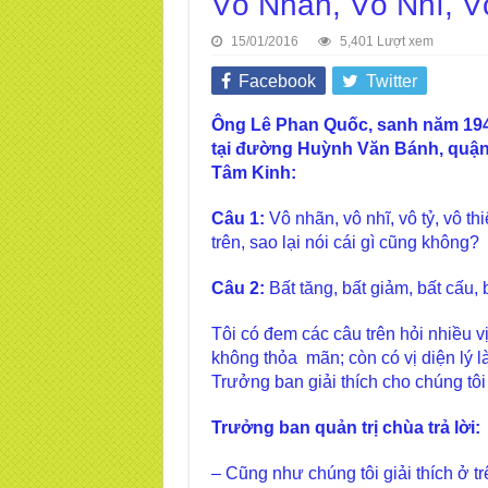
Vô Nhãn, Vô Nhĩ, Vô
15/01/2016
5,401 Lượt xem
Facebook
Twitter
Ông Lê Phan Quốc, sanh năm 1949
tại đường Huỳnh Văn Bánh, quận 
Tâm Kinh:
Câu 1:
Vô nhãn, vô nhĩ, vô tỷ, vô th
trên, sao lại nói cái gì cũng không?
Câu 2:
Bất tăng, bất giảm, bất cấu,
Tôi có đem các câu trên hỏi nhiều vị,
không thỏa mãn; còn có vị diện lý l
Trưởng ban giải thích cho chúng t
Trưởng ban quản trị chùa trả lời:
– Cũng như chúng tôi giải thích ở tr