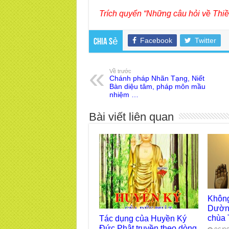
Trích quyển “Những câu hỏi về Thiề
Facebook
Twitter
Chia sẻ
Về trước
Chánh pháp Nhãn Tạng, Niết
Bàn diệu tâm, pháp môn mầu
nhiệm …
Bài viết liên quan
Không
Dường
chùa 
Tác dụng của Huyền Ký
Đức Phật truyền theo dòng