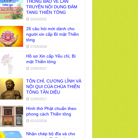
THÔNG BÁO VỀ LAN
TRUYỀN NỘI DUNG ĐÁM
TANG THIỀN TÔNG
24/10/2022
26 câu hỏi mới dành cho
người xin cấp Bí mật Thiền
tông
27/03/2018
Hồ sơ Xin cấp Yếu chỉ, Bí
mật Thiền tông
23/05/2017
TÔN CHỈ, CƯƠNG LĨNH VÀ
NỘI QUI CỦA CHÙA THIỀN
TÔNG TÂN DIỆU
12/04/2017
Hình thờ Phật chuẩn theo
phong cách Thiền tông
02/12/2016
Nhận chép bộ đĩa và cho