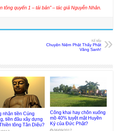
TT
n tông quyển 1 – tái bản” – tác giả Nguyễn Nhân.
Chù
làm
Chù
dươ
Kế tiếp
Phó
Chuyện Niệm Phật Thấy Phật
Diệ
Vãng Sanh!
Hà 
Bất
Tôn
TT
Đài
- H
Tâm
dịp
TT
Kỷ 
Công khai hay chôn xuống
 nhận tiền Cúng
Ng
mồ 40% tuyệt mật Huyền
, tiền đâu xây dựng
Ký của Đức Phật?
Thiền tông Tân Diệu?
Chù
chư
06/09/2017