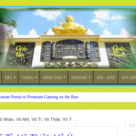
ĐĨA
VIDEO
HÌNH ẢNH
KINH KỆ
HỎI – ĐÁP
SỨC KH
timate Portal to Premium Gaming on the Run
ô Nhãn, Vô Nhĩ, Vô Tỉ, Vô Thiệt, Vô Ý …