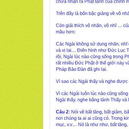
chưa nhận ra Phật tánh của chính m
Trên đây là bốn bậc giảng về vô nhãn,
Còn giải thích vô nhãn, vô nhĩ … củ
mầu hơn:
Các Ngài không sử dụng nhãn, nhĩ 
và vị lai… Điển hình như Đức Lục T
rồi, Ngài lúc nào cũng sống trong P
rất nhiều Đức Phật ở thế giới này và
Pháp Bảo Đàn đã ghi lại.
Vì sao các Ngài thấy và nghe được
Vì các Ngài luôn lúc nào cũng sống 
Ngài thấy, nghe bằng tánh Thấy và 
Câu 2:
Nói về bất tăng, bất giảm, bấ
nơi chúng ta ai ai cũng có. Trong k
mục, v.v… Nó là như như, bất tăng, b