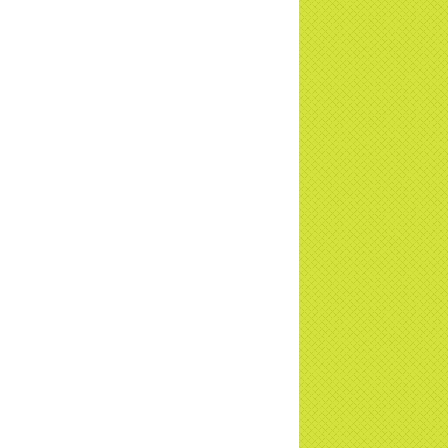
TD
a Thiền Tông Tân Diệu được Đài VTV9
 phóng sự vinh danh | TTTD
a Thiền Tông Tân Diệu được tuyên
ng - Đài VTV1 đưa tin | TTTD
ng sự Hà Tĩnh về chùa Thiền Tông Tân
u phối hợp cùng Hội Chữ Thập Đỏ TP.
Nội | TTTD
 ngờ 10 năm sau quay lại chùa Thiền
g Tân Diệu và cái kết không ngờ ... |
TD
 HTV7 đưa tin chùa Thiền Tông Tân Diệu
ành trình lan tỏa yêu thương | TTTD
 sự của Thiền gia Thị Hoa (ĐN) nhân
 kỷ niệm 8 năm Công bố Huyền ký |
TD
niệm 8 năm Công bố Huyền Ký - Đoàn
hệ An
a Thiền Tông Tân Diệu tham gia
ơng trình Nhân đạo cấp Quốc gia - HTV