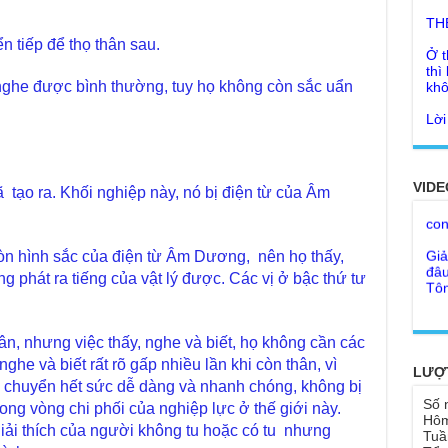
Ở t
thì
n tiếp để thọ thân sau.
khô
Lời
 nghe được bình thường, tuy họ không còn sắc uẩn
tu 
Giả
Ngư
Cha
thá
Kho
Đức
VIDE
con
 tạo ra. Khối nghiệp này, nó bị điện từ của Âm
Ph
Giả
Như
đâu
cơ
Tôn
 còn hình sắc của điện từ Âm Dương, nên họ thấy,
Bất
phát ra tiếng của vật lý được. Các vị ở bậc thứ tư
Chù
đỡ 
Như
Tổ 
Chù
ân, nhưng việc thấy, nghe và biết, họ không cần các
hìn
Lục
ghe và biết rất rõ gấp nhiều lần khi còn thân, vì
LƯỢ
Chù
i chuyển hết sức dễ dàng và nhanh chóng, không bị
Tu 
"Gi
Số 
rong vòng chi phối của nghiệp lực ở thế giới này.
Hôm
Yếu
giải thích của người không tu hoặc có tu nhưng
Chù
Tuầ
sa
Ngh