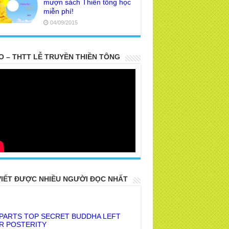
mượn sách Thiền tông học
miễn phí!
04/09/2015
O – THTT LỄ TRUYỀN THIỀN TÔNG
VIẾT ĐƯỢC NHIỀU NGƯỜI ĐỌC NHẤT
 PARTS TOP SECRET BUDDHA LEFT
R POSTERITY
E TRUTH OF THE EARTH