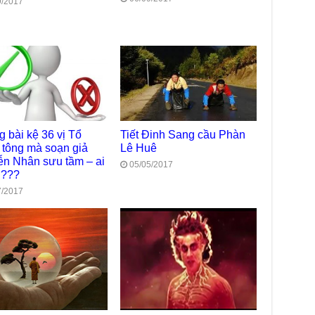
9/2017
trự
Giả
Đạo
Đài
Tân
TT
Phậ
hỗ 
 bài kệ 36 vị Tổ
Tiết Đinh Sang cầu Phàn
Giả
 tông mà soạn giả
Lê Huê
Âm-
n Nhân sưu tầm – ai
05/05/2017
ổi???
Chù
Việ
7/2017
Tin
Diệ
VTV
tha
Chù
gìn
TT