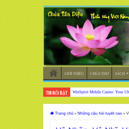
GIỚI THIỆU
CHÙA THƠ
SÁCH
WinSpirit Mobile Casino: Your Ul
Tin nổi bật
Trang chủ
»
Những câu hỏi tuyệt cao
»
V