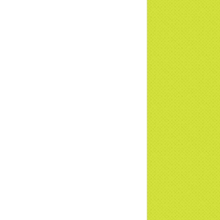
c tiếp
i đáp P15: Tổ chức loài Cô hồn? Giáo lý
 Phật khi nào xuất bản? | TTTD
 truyền hình đưa tin Chùa Thiền Tông
 Diệu cùng Hội Chữ Thập Đỏ trao quà |
TD
t tử Thiền Tông Tân Diệu trao 115 triệu
trợ gia đình khó khăn tại Nghệ An
i đáp Thiền Tông P14: Nguồn gốc của
Dương lịch. Tầng Bình lưu lớn đến đâu?
a Thiền Tông Tân Diệu - Tự hào Di sản
t Nam - VTV8 đưa tin Thời sự | TTTD
h Hoa Đất Việt - Chùa Thiền Tông Tân
u - Diễn đàn Gala Xuân 2025
5 đưa tin chùa Thiền Tông Tân Diệu
m dự Lễ hội Văn hóa 54 dân tộc | TTTD
a Thiền Tông Tân Diệu góp phần giữ
 văn hóa, tín ngưỡng - VTV4 đưa tin |
TD