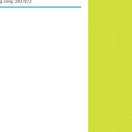
g cộng: 2837872
TD
 Phật Hoàng Trần Nhân Tông dạy con
ng buổi lễ truyền ngôi vua
 VTV, VOV, An Ninh Thủ Đô đưa tin về
a Thiền Tông Tân Diệu
 sao Ma Vương không làm gì được Đức
t?
a Thiền Tông Tân Diệu tham dự kỷ niệm
 năm ngày Báo chí Việt Nam
h thần Thiền tông
i đáp Thiền tông P17 - Tu Tịnh độ có giải
át không? Con người đầu tiên? | TTTD
a Thiền Tông Tân Diệu được vinh danh
những đóng góp trong bảo tồn và phát
 di sản văn hóa phi vật thể
a Thiền Tông Tân Diệu được Đài Hà Nội
c hiện phóng sự ngắn | TTTD
a Thiền Tông Tân Diệu thiết thực hưởng
 tháng nhân đạo 2025 - Báo Đời Sống
p Luật
a Thiền Tông Tân Diệu - Giải đáp P16
n, Thánh Tiên ăn gì? Đạo dạy Tu để làm
 sinh?
ng sự Nét đẹp về chùa Thiền Tông Tân
u - Truyền hình VTVCab thực hiện |