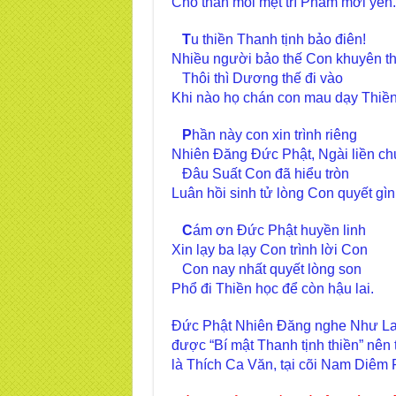
Cho thân mỏi mệt trí Phàm mới yên.
T
u thiền Thanh tịnh bảo điên!
Nhiều người bảo thế Con khuyên t
Thôi thì Dương thế đi vào
Khi nào họ chán con mau dạy Thiền
P
hần này con xin trình riêng
Nhiên Đăng Đức Phật, Ngài liền c
Đâu Suất Con đã hiểu tròn
Luân hồi sinh tử lòng Con quyết gìn
C
ám ơn Đức Phật huyền linh
Xin lạy ba lạy Con trình lời Con
Con nay nhất quyết lòng son
Phổ đi Thiền học để còn hậu lai.
Đức Phật Nhiên Đăng nghe Như Lai t
được “Bí mật Thanh tịnh thiền” nên
là Thích Ca Văn, tại cõi Nam Diêm