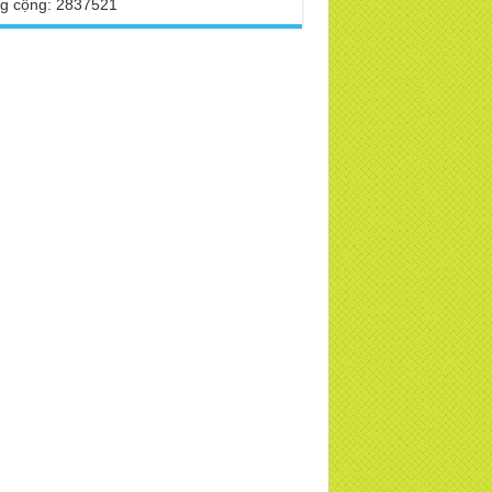
g cộng: 2837521
TD
 Phật Hoàng Trần Nhân Tông dạy con
ng buổi lễ truyền ngôi vua
 VTV, VOV, An Ninh Thủ Đô đưa tin về
a Thiền Tông Tân Diệu
 sao Ma Vương không làm gì được Đức
t?
a Thiền Tông Tân Diệu tham dự kỷ niệm
 năm ngày Báo chí Việt Nam
h thần Thiền tông
i đáp Thiền tông P17 - Tu Tịnh độ có giải
át không? Con người đầu tiên? | TTTD
a Thiền Tông Tân Diệu được vinh danh
những đóng góp trong bảo tồn và phát
 di sản văn hóa phi vật thể
a Thiền Tông Tân Diệu được Đài Hà Nội
c hiện phóng sự ngắn | TTTD
a Thiền Tông Tân Diệu thiết thực hưởng
 tháng nhân đạo 2025 - Báo Đời Sống
p Luật
a Thiền Tông Tân Diệu - Giải đáp P16
n, Thánh Tiên ăn gì? Đạo dạy Tu để làm
 sinh?
ng sự Nét đẹp về chùa Thiền Tông Tân
u - Truyền hình VTVCab thực hiện |