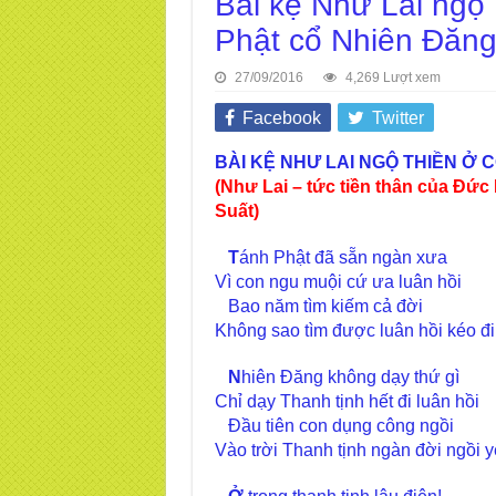
Bài kệ Như Lai ngộ 
Phật cổ Nhiên Đăn
27/09/2016
4,269 Lượt xem
Facebook
Twitter
BÀI KỆ NHƯ LAI NGỘ THIỀN Ở 
(Như Lai – tức tiền thân của Đức
Suất)
T
ánh Phật đã sẵn ngàn xưa
Vì con ngu muội cứ ưa luân hồi
Bao năm tìm kiếm cả đời
Không sao tìm được luân hồi kéo đi
N
hiên Đăng không dạy thứ gì
Chỉ dạy Thanh tịnh hết đi luân hồi
Đầu tiên con dụng công ngồi
Vào trời Thanh tịnh ngàn đời ngồi y