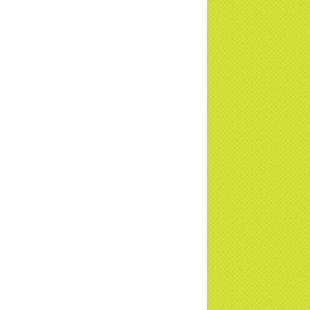
TD
a Thiền Tông Tân Diệu được Đài VTV9
 phóng sự vinh danh | TTTD
a Thiền Tông Tân Diệu được tuyên
ng - Đài VTV1 đưa tin | TTTD
ng sự Hà Tĩnh về chùa Thiền Tông Tân
u phối hợp cùng Hội Chữ Thập Đỏ TP.
Nội | TTTD
 ngờ 10 năm sau quay lại chùa Thiền
g Tân Diệu và cái kết không ngờ ... |
TD
 HTV7 đưa tin chùa Thiền Tông Tân Diệu
ành trình lan tỏa yêu thương | TTTD
 sự của Thiền gia Thị Hoa (ĐN) nhân
 kỷ niệm 8 năm Công bố Huyền ký |
TD
niệm 8 năm Công bố Huyền Ký - Đoàn
hệ An
a Thiền Tông Tân Diệu tham gia
ơng trình Nhân đạo cấp Quốc gia - HTV