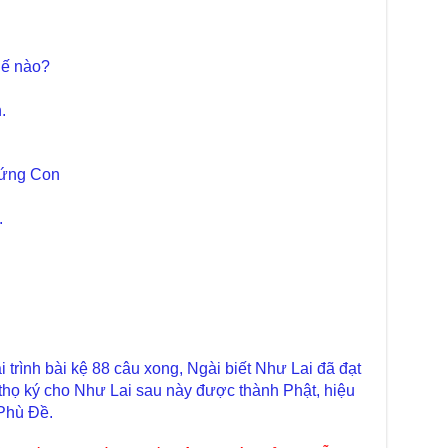
TT
Chù
làm
hế nào?
Chù
.
dươ
Phó
Diệ
hứng Con
Hà 
Bất
.
Tôn
TT
Đài
- H
Tâm
dịp
TT
rình bài kệ 88 câu xong, Ngài biết Như Lai đã đạt
Kỷ 
 thọ ký cho Như Lai sau này được thành Phật, hiệu
Ng
 Phù Đề.
Chù
chư