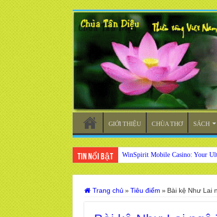
GIỚI THIỆU
CHÙA THƠ
SÁCH
WinSpirit Mobile Casino: Your Ul
Tin nổi bật
Trang chủ
»
Tiêu điểm
»
Bài kệ Như Lai 