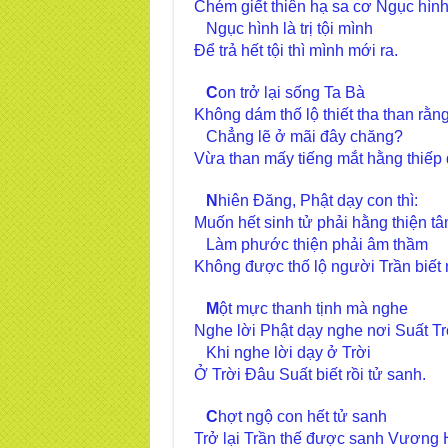
Chém giết thiên hạ sa cơ Ngục hìn
Ngục hình là trị tội mình
Để trả hết tội thì mình mới ra.
C
on trở lại sống Ta Bà
Không dám thố lộ thiết tha than rằng
Chẳng lẽ ở mãi đây chăng?
Vừa than mấy tiếng mắt hằng thiếp đ
N
hiên Đăng, Phật dạy con thì:
Muốn hết sinh tử phải hằng thiện t
Làm phước thiện phải âm thầm
Không được thố lộ người Trần biết 
M
ột mực thanh tịnh mà nghe
Nghe lời Phật dạy nghe nơi Suất Tr
Khi nghe lời dạy ở Trời
Ở Trời Đâu Suất biết rồi tử sanh.
C
hợt ngộ con hết tử sanh
Trở lại Trần thế được sanh Vương