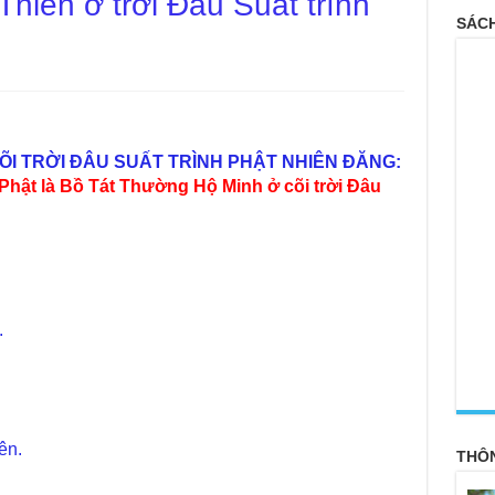
Thiền ở trời Đâu Suất trình
SÁCH
g
CÕI TRỜI ĐÂU SUẤT TRÌNH PHẬT NHIÊN ĐĂNG:
 Phật là Bồ Tát Thường Hộ Minh ở cõi trời Đâu
.
<
ên.
THÔ