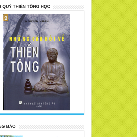
 QUÝ THIỀN TÔNG HỌC
>
NG BÁO