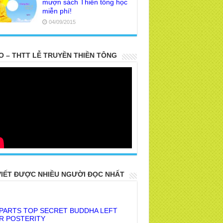
mượn sách Thiền tông học
miễn phí!
04/09/2015
O – THTT LỄ TRUYỀN THIỀN TÔNG
VIẾT ĐƯỢC NHIỀU NGƯỜI ĐỌC NHẤT
 PARTS TOP SECRET BUDDHA LEFT
R POSTERITY
E TRUTH OF THE EARTH