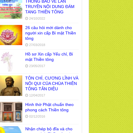
THÔNG BÁO VỀ LAN
TRUYỀN NỘI DUNG ĐÁM
TANG THIỀN TÔNG
24/10/2022
26 câu hỏi mới dành cho
người xin cấp Bí mật Thiền
tông
27/03/2018
Hồ sơ Xin cấp Yếu chỉ, Bí
mật Thiền tông
23/05/2017
TÔN CHỈ, CƯƠNG LĨNH VÀ
NỘI QUI CỦA CHÙA THIỀN
TÔNG TÂN DIỆU
12/04/2017
Hình thờ Phật chuẩn theo
phong cách Thiền tông
02/12/2016
Nhận chép bộ đĩa và cho