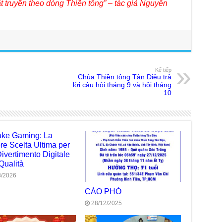
 truyền theo dòng Thiền tông” – tác giả Nguyễn
trự
Giả
Đạo
Đài
Tân
TT
Kế tiếp
Chùa Thiền tông Tân Diệu trả
Phậ
lời câu hỏi tháng 9 và hỏi tháng
hỗ 
10
Giả
Âm-
Chù
Việ
ke Gaming: La
ore Scelta Ultima per
Tin
Divertimento Digitale
Diệ
Qualità
VTV
3/2026
tha
CÁO PHÓ
Chù
28/12/2025
gìn
TT