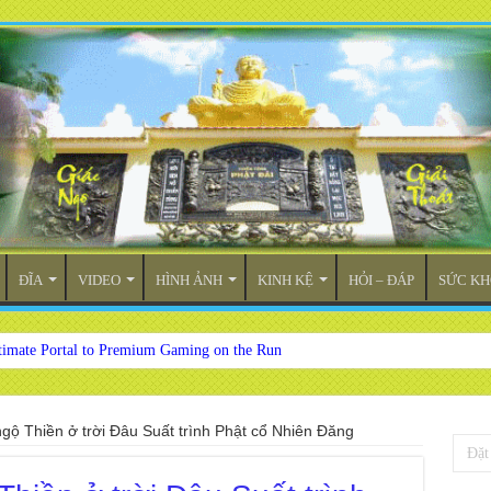
ĐĨA
VIDEO
HÌNH ẢNH
KINH KỆ
HỎI – ĐÁP
SỨC KH
timate Portal to Premium Gaming on the Run
ngộ Thiền ở trời Đâu Suất trình Phật cổ Nhiên Đăng