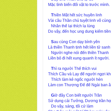
Mặc tình biến đổi vật to trước mình.
T
hiền Mật hết sức huyền linh
Vài câu Thần chú tuyệt linh vô cùng
Nhân thế lại thích lạ lùng
Do vậy, đến học ung dung kiếm tiền
S
au cùng Con dạy bình yên
Là thiền Thanh tịnh hết liền tử sanh
Người nghe nói đến thiền Thanh
Liền bỏ đi hết xung quanh ít người.
T
hì ra người Thế thích vui
Thích Cầu và Lạy để người ngợi k
Thích làm kẻ ngốc người hèn
Làm con Thượng Đế để Ngài ban â
G
iờ đây Con biết người Trần
Sử dụng cái Tưởng, Dương trần h
Do vậy, sáng, tối cứ làm