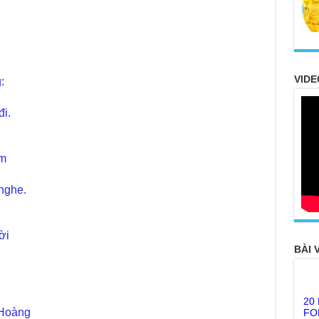
h
VIDE
:
i.
âm
nghe.
ời
BÀI 
20
FO
TH
 Hoàng