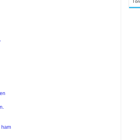
Tổn
TT
Đức
tro
Báo
chù
Tại
Phậ
Chù
100
Tin
.
Giả
tho
Chù
vì 
huy
Chù
thự
hen
Chù
ứng
Phá
n.
Chù
Thầ
súc
ọ ham
Phó
Diệ