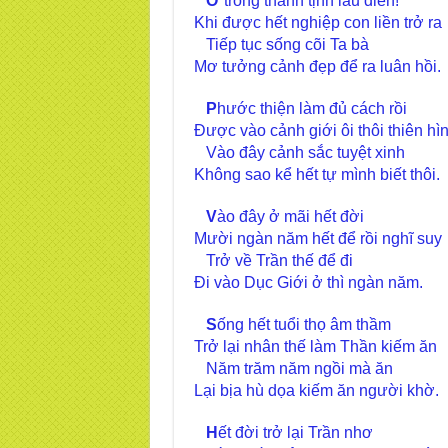
Ở
trong thanh tịnh lâu điên!
Khi được hết nghiệp con liền trở ra
Tiếp tục sống cõi Ta bà
Mơ tưởng cảnh đẹp để ra luân hồi.
P
hước thiện làm đủ cách rồi
Được vào cảnh giới ôi thôi thiên hì
Vào đây cảnh sắc tuyệt xinh
Không sao kể hết tự mình biết thôi.
V
ào đây ở mãi hết đời
Mười ngàn năm hết để rồi nghĩ suy
Trở về Trần thế để đi
Đi vào Dục Giới ở thì ngàn năm.
S
ống hết tuổi thọ âm thầm
Trở lại nhân thế làm Thần kiếm ăn
Năm trăm năm ngồi mà ăn
Lại bịa hù dọa kiếm ăn người khờ.
H
ết đời trở lại Trần nhơ