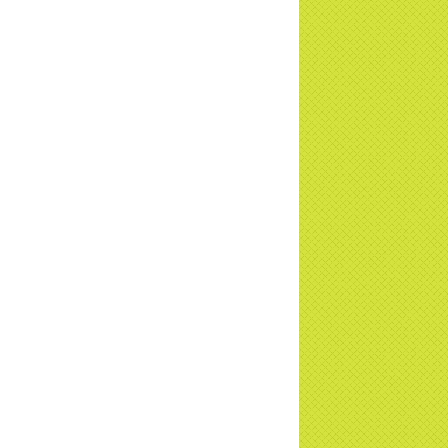
c tiếp
i đáp P15: Tổ chức loài Cô hồn? Giáo lý
 Phật khi nào xuất bản? | TTTD
 truyền hình đưa tin Chùa Thiền Tông
 Diệu cùng Hội Chữ Thập Đỏ trao quà |
TD
t tử Thiền Tông Tân Diệu trao 115 triệu
trợ gia đình khó khăn tại Nghệ An
i đáp Thiền Tông P14: Nguồn gốc của
Dương lịch. Tầng Bình lưu lớn đến đâu?
a Thiền Tông Tân Diệu - Tự hào Di sản
t Nam - VTV8 đưa tin Thời sự | TTTD
h Hoa Đất Việt - Chùa Thiền Tông Tân
u - Diễn đàn Gala Xuân 2025
5 đưa tin chùa Thiền Tông Tân Diệu
m dự Lễ hội Văn hóa 54 dân tộc | TTTD
a Thiền Tông Tân Diệu góp phần giữ
 văn hóa, tín ngưỡng - VTV4 đưa tin |
TD