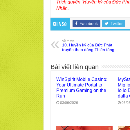
Trích quyển “Huyền ký của Đức Phật
Nhân.
Facebook
Twitter
Chia sẻ
Về trước
10. Huyền ký của Đức Phật
truyền theo dòng Thiền tông
Bài viết liên quan
WinSpirit Mobile Casino:
MySta
Your Ultimate Portal to
Migli
Premium Gaming on the
lo lo 
Run
dalla 
03/06/2026
03/0