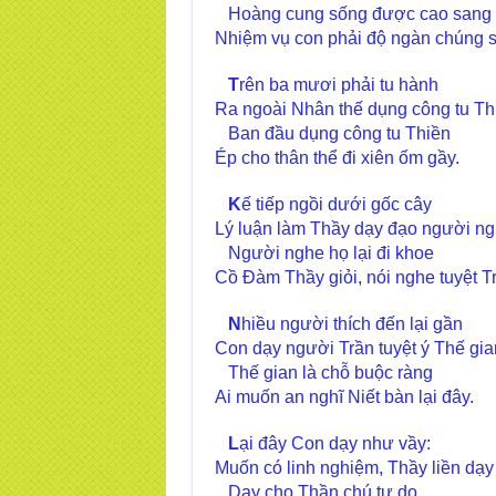
Hoàng cung sống được cao sang
Nhiệm vụ con phải độ ngàn chúng 
T
rên ba mươi phải tu hành
Ra ngoài Nhân thế dụng công tu Th
Ban đầu dụng công tu Thiền
Ép cho thân thể đi xiên ốm gầy.
K
ế tiếp ngồi dưới gốc cây
Lý luận làm Thầy dạy đạo người n
Người nghe họ lại đi khoe
Cồ Đàm Thầy giỏi, nói nghe tuyệt T
N
hiều người thích đến lại gần
Con dạy người Trần tuyệt ý Thế gia
Thế gian là chỗ buộc ràng
Ai muốn an nghĩ Niết bàn lại đây.
L
ại đây Con dạy như vầy:
Muốn có linh nghiệm, Thầy liền dạy
Dạy cho Thần chú tự do