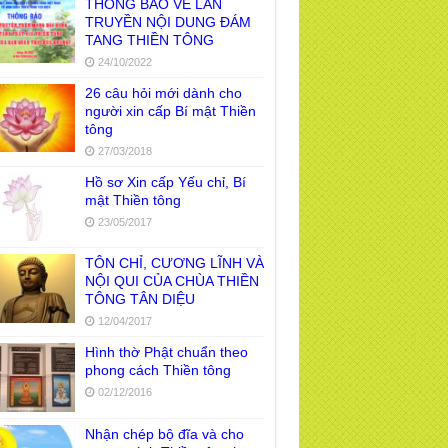
THÔNG BÁO VỀ LAN
TRUYỀN NỘI DUNG ĐÁM
TANG THIỀN TÔNG
24/10/2022
26 câu hỏi mới dành cho
người xin cấp Bí mật Thiền
tông
27/03/2018
Hồ sơ Xin cấp Yếu chỉ, Bí
mật Thiền tông
23/05/2017
TÔN CHỈ, CƯƠNG LĨNH VÀ
NỘI QUI CỦA CHÙA THIỀN
TÔNG TÂN DIỆU
12/04/2017
Hình thờ Phật chuẩn theo
phong cách Thiền tông
02/12/2016
Nhận chép bộ đĩa và cho