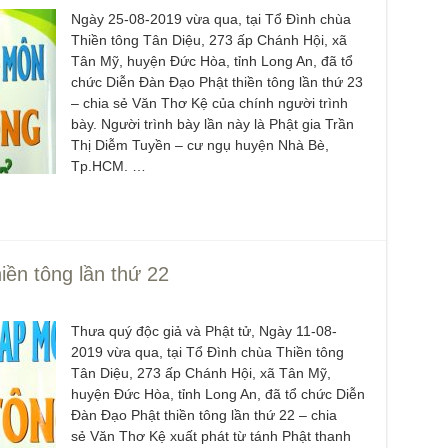
Phó
Ngày 25-08-2019 vừa qua, tại Tổ Đình chùa
Diệ
Thiền tông Tân Diệu, 273 ấp Chánh Hội, xã
TT
Tân Mỹ, huyện Đức Hòa, tỉnh Long An, đã tổ
Chù
chức Diễn Đàn Đạo Phật thiền tông lần thứ 23
làm
– chia sẻ Văn Thơ Kệ của chính người trình
bày. Người trình bày lần này là Phật gia Trần
Chù
dươ
Thị Diễm Tuyền – cư ngụ huyện Nhà Bè,
Tp.HCM. …
Phó
Diệ
Hà 
Bất
Tôn
ền tông lần thứ 22
TT
Đài
- H
Thưa quý độc giả và Phật tử, Ngày 11-08-
Tâm
2019 vừa qua, tại Tổ Đình chùa Thiền tông
dịp
Tân Diệu, 273 ấp Chánh Hội, xã Tân Mỹ,
TT
huyện Đức Hòa, tỉnh Long An, đã tổ chức Diễn
Đàn Đạo Phật thiền tông lần thứ 22 – chia
Kỷ 
Ng
sẻ Văn Thơ Kệ xuất phát từ tánh Phật thanh