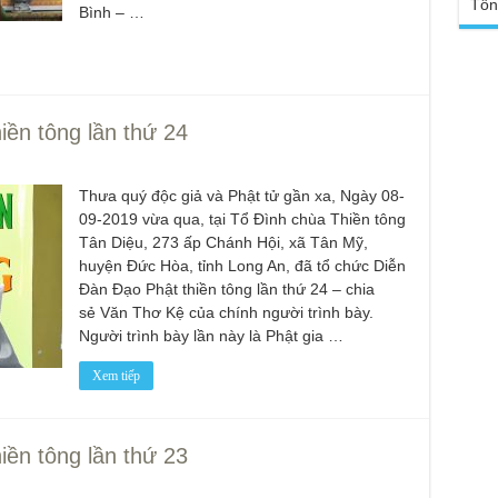
Tổn
Yếu
Bình – …
Chù
sa
Ngh
TT
Đức
tro
Báo
chù
Tại
ền tông lần thứ 24
Phậ
Chù
100
Tin
Giả
Thưa quý độc giả và Phật tử gần xa, Ngày 08-
tho
09-2019 vừa qua, tại Tổ Đình chùa Thiền tông
Tân Diệu, 273 ấp Chánh Hội, xã Tân Mỹ,
Chù
huyện Đức Hòa, tỉnh Long An, đã tổ chức Diễn
vì 
huy
Đàn Đạo Phật thiền tông lần thứ 24 – chia
sẻ Văn Thơ Kệ của chính người trình bày.
Chù
Người trình bày lần này là Phật gia …
thự
Chù
Xem tiếp
ứng
Phá
Chù
ền tông lần thứ 23
Thầ
súc