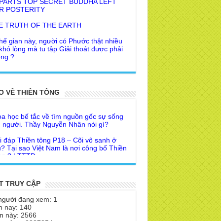
E TRUTH OF THE EARTH
hế gian này, người có Phước thật nhiều
 khó lòng mà tu tập Giải thoát được phải
ng ?
 khuyên của Trưởng Ban dành cho người
Giác Ngộ & Giải thoát
i đáp Thiền tông P19 - Ma Vương là ai?
ời nhận ra Phật Tánh được diễn tả trạng
 để đức cho con?
i ra làm sao?
O VỀ THIỀN TÔNG
a học bế tắc về tìm nguồn gốc sự sống
 Phật dạy về cách tạo Công Đức và
 người. Thầy Nguyễn Nhân nói gì?
ước Đức
i đáp Thiền tông P18 – Cõi vô sanh ở
 Lai dạy về Lời kỉnh nguyện trước khi ăn
? Tại sao Việt Nam là nơi công bố Thiền
m
g ? | TTTD
 lập văn tự, Giáo ngoại biệt truyền
a Thiền Tông Tân Diệu góp phần giúp
Nhân dân Cuba | TTTD
 Lai Thanh Tịnh Thiền, Thiền Tông và
Sư thiền là sao?
a Thiền Tông Tân Diệu được Đài truyền
T TRUY CẬP
h Việt Nam VTV9 phỏng vấn trực tiếp
 Diệu Pháp Môn
người đang xem: 1
a Thiền Tông Tân Diệu - Phóng sự
 nay: 140
theo Thiền tông phải bỏ hết sao?
eo duyên giữa mùa lũ" | TTTD
n này: 2566