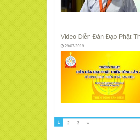
Video Diễn Đàn Đạo Phật Th
29/07/2019
1
2
3
»