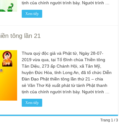
tịnh của chính người trình bày. Người trình …
Chù
chư
Xem tiếp
trự
Giả
Đạo
iền tông lần 21
Đài
Tân
TT
Thưa quý độc giả và Phật tử, Ngày 28-07-
Phậ
2019 vừa qua, tại Tổ Đình chùa Thiền tông
hỗ 
Tân Diệu, 273 ấp Chánh Hội, xã Tân Mỹ,
huyện Đức Hòa, tỉnh Long An, đã tổ chức Diễn
Giả
Âm-
Đàn Đạo Phật thiền tông lần thứ 21 – chia
sẻ Văn Thơ Kệ xuất phát từ tánh Phật thanh
Chù
tịnh của chính người trình bày. Người trình …
Việ
Tin
Xem tiếp
Diệ
VTV
Trang 1 / 3
tha
Chù
gìn