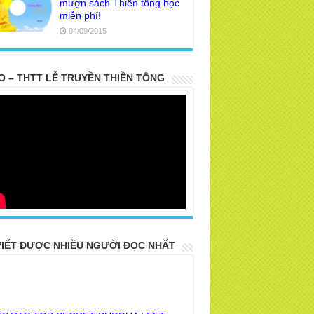
mượn sách Thiền tông học
miễn phí!
04/09/2015
O – THTT LỄ TRUYỀN THIỀN TÔNG
VIẾT ĐƯỢC NHIỀU NGƯỜI ĐỌC NHẤT
 PARTS TOP SECRET BUDDHA LEFT
R POSTERITY