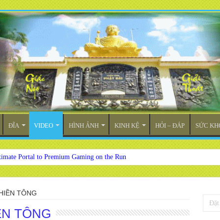
ĐĨA
VIDEO
HÌNH ẢNH
KINH KỆ
HỎI – ĐÁP
SỨC KH
timate Portal to Premium Gaming on the Run
THIỀN TÔNG
ỀN TÔNG