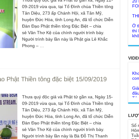
Thưa quý độc giả và Phật tử gần xa, Ngày 22-
09-2019 vừa qua, tại Tổ Đình chùa Thiền tông
TH
Tân Diệu, 273 ấp Chánh Hội, xã Tân Mỹ,
Ở t
huyện Đức Hòa, tỉnh Long An, đã tổ chức Diễn
thì
Đàn Đạo Phật thiền tông Đặc Biệt – chia
khô
sẻ Văn Thơ Kệ của chính người trình bày.
Lời
Người trình bày lần này là Phật gia Lê Khắc
tu 
Phong – …
Giả
Ngư
Cha
thá
VIDE
Kho
Đức
con
Ph
o Phật Thiền tông đặc biệt 15/09/2019
Giả
Như
đâu
cơ
Tôn
Bất
Thưa quý độc giả và Phật tử gần xa, Ngày 15-
Chù
09-2019 vừa qua, tại Tổ Đình chùa Thiền tông
đỡ 
Như
Tân Diệu, 273 ấp Chánh Hội, xã Tân Mỹ,
Tổ 
Chù
LƯỢ
huyện Đức Hòa, tỉnh Long An, đã tổ chức Diễn
hìn
Lục
Đàn Đạo Phật thiền tông Đặc Biệt – chia
Số 
Chù
sẻ Văn Thơ Kệ của chính người trình bày.
Hôm
Tu 
"Gi
Tuầ
Người trình bày lần này là Bà Đỗ Thị Thanh