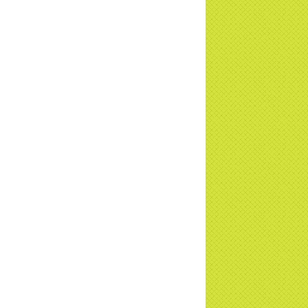
ng sự Nét đẹp về chùa Thiền Tông Tân
u - Truyền hình VTVCab thực hiện |
TD
a Thiền Tông Tân Diệu được Đài VTV9
 phóng sự vinh danh | TTTD
a Thiền Tông Tân Diệu được tuyên
ng - Đài VTV1 đưa tin | TTTD
ng sự Hà Tĩnh về chùa Thiền Tông Tân
u phối hợp cùng Hội Chữ Thập Đỏ TP.
Nội | TTTD
 ngờ 10 năm sau quay lại chùa Thiền
g Tân Diệu và cái kết không ngờ ... |
TD
 HTV7 đưa tin chùa Thiền Tông Tân Diệu
ành trình lan tỏa yêu thương | TTTD
 sự của Thiền gia Thị Hoa (ĐN) nhân
 kỷ niệm 8 năm Công bố Huyền ký |
TD
niệm 8 năm Công bố Huyền Ký - Đoàn
hệ An