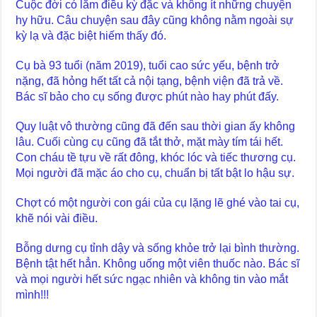
Cuộc đời có lắm điều kỳ đặc và không ít những chuyện
hy hữu. Câu chuyện sau đây cũng không nằm ngoài sự
kỳ lạ và đặc biệt hiếm thấy đó.
Cụ bà 93 tuổi (năm 2019), tuổi cao sức yếu, bệnh trở
nặng, đã hỏng hết tất cả nội tạng, bệnh viện đã trả về.
Bác sĩ bảo cho cụ sống được phút nào hay phút đấy.
Quy luật vô thường cũng đã đến sau thời gian ấy không
lâu. Cuối cùng cụ cũng đã tắt thở, mặt mày tím tái hết.
Con cháu tề tựu về rất đông, khóc lóc và tiếc thương cụ.
Mọi người đã mặc áo cho cụ, chuẩn bị tất bật lo hậu sự.
Chợt có một người con gái của cụ lặng lẽ ghé vào tai cụ,
khẽ nói vài điều.
Bỗng dưng cụ tỉnh dậy và sống khỏe trở lại bình thường.
Bệnh tật hết hẳn. Không uống một viên thuốc nào. Bác sĩ
và mọi người hết sức ngạc nhiên và không tin vào mắt
mình!!!