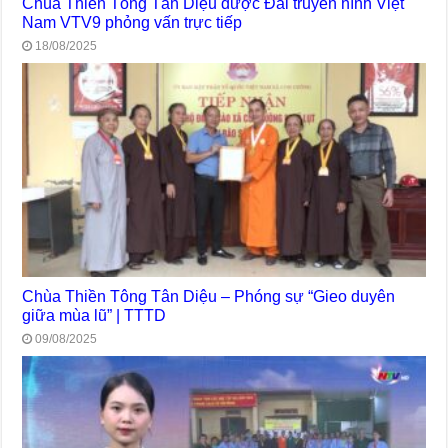
Chùa Thiền Tông Tân Diệu được Đài truyền hình Việt
Nam VTV9 phỏng vấn trực tiếp
18/08/2025
Chùa Thiền Tông Tân Diệu – Phóng sự “Gieo duyên
giữa mùa lũ” | TTTD
09/08/2025