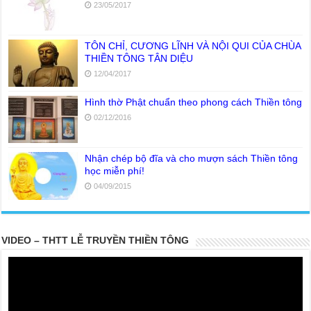
23/05/2017
TÔN CHỈ, CƯƠNG LĨNH VÀ NỘI QUI CỦA CHÙA
THIỀN TÔNG TÂN DIỆU
12/04/2017
Hình thờ Phật chuẩn theo phong cách Thiền tông
02/12/2016
Nhận chép bộ đĩa và cho mượn sách Thiền tông
học miễn phí!
04/09/2015
20 PARTS TOP SECRET BUDDHA LEFT FOR POSTERITY
THE TRUTH OF THE EARTH
VIDEO – THTT LỄ TRUYỀN THIỀN TÔNG
Ở thế gian này, người có Phước thật nhiều thì khó lòng mà tu tập
Giải thoát được phải không ?
Lời khuyên của Trưởng Ban dành cho người tu Giác Ngộ & Giải
thoát