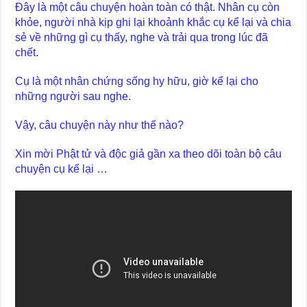
Đây là một câu chuyện hoàn toàn có thật. Nhân cụ còn
khỏe, người nhà kịp ghi lại khoảnh khắc cụ kể lại và chia
sẻ về những gì cụ thấy, nghe và trải qua trong lúc đã
chết.
Cụ là một nhân chứng sống hy hữu, giờ kể lại cho
những người sau nghe.
Vậy, câu chuyện này như thế nào?
Xin mời Phật tử và độc giả gần xa theo dõi toàn bộ câu
chuyện cụ kể lại …