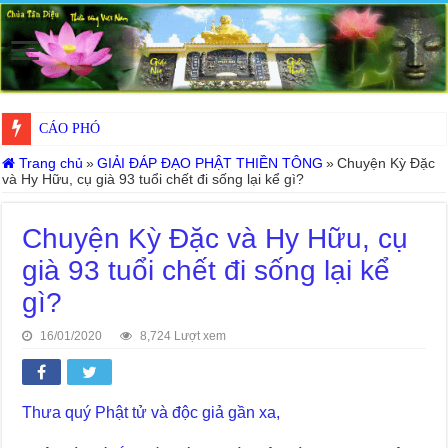
MyStake Gaming: La Migliore Scelta Ultima per lo lo Divertimento Digi
CÁO PHÓ
Khoa học bế tắc về tìm nguồn gốc sự sống con người. Thầy Nguyễn Nh
Trang chủ
»
GIẢI ĐÁP ĐẠO PHẬT THIỀN TÔNG
»
Chuyện Kỳ Đặc
và Hy Hữu, cụ già 93 tuổi chết đi sống lại kể gì?
Chuyện Kỳ Đặc và Hy Hữu, cụ
già 93 tuổi chết đi sống lại kể
gì?
16/01/2020
8,724 Lượt xem
Thưa quý Phật tử và độc giả gần xa,