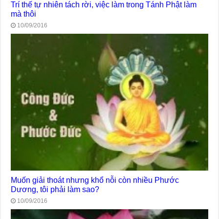
Trí thế tự nhiên tách rời, việc làm trong Tánh Phật làm
mà thôi
10/09/2016
Muốn giải thoát nhưng khổ nỗi còn nhiều Phước
Dương, tôi phải làm sao?
10/09/2016