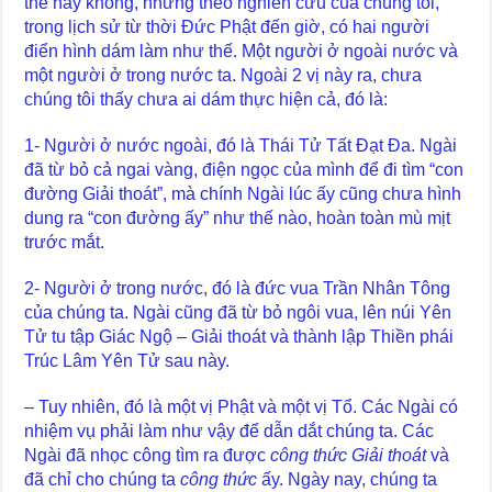
thế hay không, nhưng theo nghiên cứu của chúng tôi,
trong lịch sử từ thời Đức Phật đến giờ, có hai người
điển hình dám làm như thế. Một người ở ngoài nước và
một người ở trong nước ta. Ngoài 2 vị này ra, chưa
chúng tôi thấy chưa ai dám thực hiện cả, đó là:
1- Người ở nước ngoài, đó là Thái Tử Tất Đạt Đa. Ngài
đã từ bỏ cả ngai vàng, điện ngọc của mình để đi tìm “con
đường Giải thoát”, mà chính Ngài lúc ấy cũng chưa hình
dung ra “con đường ấy” như thế nào, hoàn toàn mù mịt
trước mắt.
2- Người ở trong nước, đó là đức vua Trần Nhân Tông
của chúng ta. Ngài cũng đã từ bỏ ngôi vua, lên núi Yên
Tử tu tập Giác Ngộ – Giải thoát và thành lập Thiền phái
Trúc Lâm Yên Tử sau này.
– Tuy nhiên, đó là một vị Phật và một vị Tổ. Các Ngài có
nhiệm vụ phải làm như vậy để dẫn dắt chúng ta. Các
Ngài đã nhọc công tìm ra được
công thức Giải thoát
và
đã chỉ cho chúng ta
công thức
ấy. Ngày nay, chúng ta