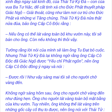
xinh đẹp ngay sát kinh đô, của Thái Tử Kỳ Đà – con của
vua Ba Tư Nặc, để cất tịnh xá cho Đức Phật thuyết pháp
Giác Ngộ – Giải thoát, cũng như làm nơi cư trú cho Đức
Phật và những vị Tăng chúng. Thái Tử Kỳ Đà nửa thật
nửa đùa, bảo ông Cấp Cô Độc rằng :
– Nếu ông có thể lát vàng toàn bộ khu vườn này, tôi sẽ
bán cho ông. Còn nếu không thì thôi vậy.
Tưởng rằng lời nói của mình sẽ làm ông Tu Đạt bỏ cuộc.
Nhưng Thái Tử Kỳ Đà lại không ngờ rằng ông Cấp Cô
Độc đã Giác Ngộ được “Yếu chỉ Phật ngôn”, nên ông
Cấp Cô Độc đồng ý ngay và nói :
– Được rồi ! Như vậy sáng mai tôi sẽ cho người chở
vàng đến.
Không ngờ sáng hôm sau, ông cho người chở vàng đến
như đúng hẹn. Ông cho người lát vàng toàn bộ mặt bằng
của khu vườn. Tuy nhiên, ông không thể lát vàng trên
những gốc cây cổ thụ to được, nên ông nói với Thái Tử :