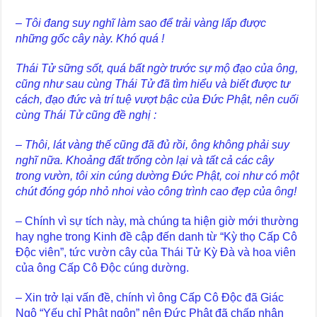
– Tôi đang suy nghĩ làm sao để trải vàng lấp được
những gốc cây này. Khó quá !
Thái Tử sững sốt, quá bất ngờ trước sự mộ đạo của ông,
cũng như sau cùng Thái Tử đã tìm hiểu và biết được tư
cách, đạo đức và trí tuệ vượt bậc của Đức Phật, nên cuối
cùng Thái Tử cũng đề nghị :
– Thôi, lát vàng thế cũng đã đủ rồi, ông không phải suy
nghĩ nữa. Khoảng đất trống còn lại và tất cả các cây
trong vườn, tôi xin cúng dường Đức Phật, coi như có một
chút đóng góp nhỏ nhoi vào công trình cao đẹp của ông!
– Chính vì sự tích này, mà chúng ta hiện giờ mới thường
hay nghe trong Kinh đề cập đến danh từ “Kỳ thọ Cấp Cô
Độc viên”, tức vườn cây của Thái Tử Kỳ Đà và hoa viên
của ông Cấp Cô Độc cúng dường.
– Xin trở lại vấn đề, chính vì ông Cấp Cô Độc đã Giác
Ngộ “Yếu chỉ Phật ngôn” nên Đức Phật đã chấp nhận