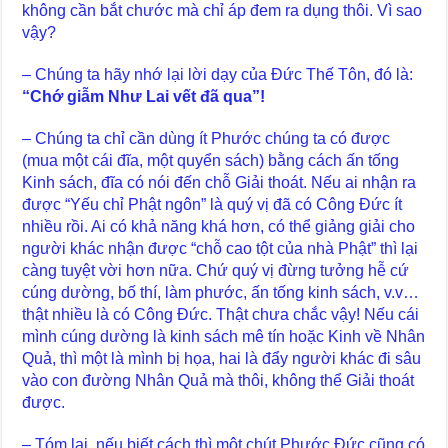
không cần bắt chước mà chỉ áp đem ra dụng thôi. Vì sao
vậy?
– Chúng ta hãy nhớ lại lời dạy của Đức Thế Tôn, đó là:
“Chớ giẫm Như Lai vết đã qua”!
– Chúng ta chỉ cần dùng ít Phước chúng ta có được
(mua một cái đĩa, một quyển sách) bằng cách ấn tống
Kinh sách, đĩa có nói đến chỗ Giải thoát. Nếu ai nhận ra
được “Yếu chỉ Phật ngôn” là quý vị đã có Công Đức ít
nhiều rồi. Ai có khả năng khá hơn, có thể giảng giải cho
người khác nhận được “chỗ cao tột của nhà Phật” thì lại
càng tuyệt vời hơn nữa. Chứ quý vị đừng tưởng hễ cứ
cúng dường, bố thí, làm phước, ấn tống kinh sách, v.v…
thật nhiều là có Công Đức. Thật chưa chắc vậy! Nếu cái
mình cúng dường là kinh sách mê tín hoặc Kinh về Nhân
Quả, thì một là mình bị họa, hai là đẩy người khác đi sâu
vào con đường Nhân Quả mà thôi, không thể Giải thoát
được.
– Tóm lại, nếu biết cách thì một chút Phước Đức cũng có