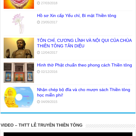
27/03/2018
Hồ sơ Xin cấp Yếu chỉ, Bí mật Thiền tông
23/05/2017
TÔN CHỈ, CƯƠNG LĨNH VÀ NỘI QUI CỦA CHÙA
THIỀN TÔNG TÂN DIỆU
12/04/2017
Hình thờ Phật chuẩn theo phong cách Thiền tông
02/12/2016
Nhận chép bộ đĩa và cho mượn sách Thiền tông
học miễn phí!
04/09/2015
VIDEO – THTT LỄ TRUYỀN THIỀN TÔNG