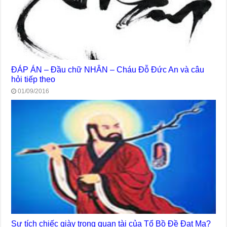
ĐÁP ÁN – Đầu chữ NHÂN – Cháu Đỗ Đức An và câu
hỏi tiếp theo
01/09/2016
Sự tích chiếc giày trong quan tài của Tổ Bồ Đề Đạt Ma?