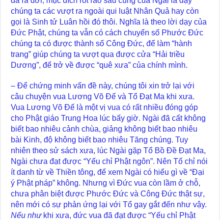
đã ra đời, mục đích rốt ráo sau cùng của Ngài là dạy
chúng ta các vượt ra ngoài qui luật Nhân Quả hay còn
gọi là Sinh tử Luân hồi đó thôi. Nghĩa là theo lời dạy của
Đức Phật, chúng ta vẫn có cách chuyển số Phước Đức
chúng ta có được thành số Công Đức, để làm “hành
trang” giúp chúng ta vượt qua được cửa “Hải triều
Dương”, để trở về được “quê xưa” của chính mình.
– Để chứng minh vấn đề này, chúng tôi xin trở lại với
câu chuyện vua Lương Võ Đế và Tổ Đạt Ma khi xưa.
Vua Lương Võ Đế là một vị vua có rất nhiều đóng góp
cho Phật giáo Trung Hoa lúc bấy giờ. Ngài đã cất không
biết bao nhiêu cảnh chùa, giảng không biết bao nhiêu
bài Kinh, độ không biết bao nhiêu Tăng chúng. Tuy
nhiên theo sử sách xưa, lúc Ngài gặp Tổ Bồ Đề Đạt Ma,
Ngài chưa đạt được “Yếu chỉ Phật ngôn”. Nên Tổ chỉ nói
ít danh từ về Thiền tông, để xem Ngài có hiểu gì về “Đại
ý Phật pháp” không. Nhưng vì Đức vua còn lầm ở chỗ,
chưa phân biệt được Phước Đức và Công Đức thật sự,
nên mới có sự phản ứng lại với Tổ gay gắt đến như vậy.
Nếu như
khi xưa, đức vua đã đạt được “Yếu chỉ Phật