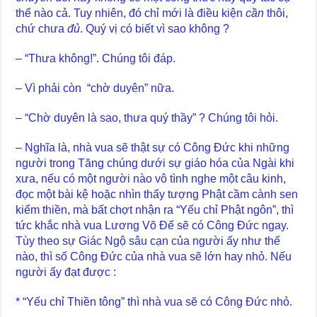
thể nào cả. Tuy nhiên, đó chỉ mới là điều kiện
cần
thôi,
chứ chưa
đủ
. Quý vị có biết vì sao không ?
– “Thưa không!”. Chúng tôi đáp.
– Vì phải còn “chờ duyên” nữa.
– “Chờ duyên là sao, thưa quý thầy” ? Chúng tôi hỏi.
– Nghĩa là, nhà vua sẽ thật sự có Công Đức khi những
người trong Tăng chúng dưới sự giáo hóa của Ngài khi
xưa, nếu có một người nào vô tình nghe một câu kinh,
đọc một bài kệ hoặc nhìn thấy tượng Phật cầm cành sen
kiểm thiền, mà bất chợt nhận ra “Yếu chỉ Phật ngôn”, thì
tức khắc nhà vua Lương Võ Đế sẽ có Công Đức ngay.
Tùy theo sự Giác Ngộ sâu cạn của người ấy như thế
nào, thì số Công Đức của nhà vua sẽ lớn hay nhỏ. Nếu
người ấy đạt được :
* “Yếu chỉ Thiền tông” thì nhà vua sẽ có Công Đức nhỏ.