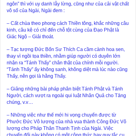
ngôn” thì với uy danh lẫy lừng, cũng như của cải vật chất
vô số của Ngài, Ngài đem :
– Cất chùa theo phong cách Thiền tông, khắc những câu
kinh, câu kệ có chỉ đến chỗ tột cùng của Đạo Phật là
Giác Ngộ – Giải thoát.
– Tạc tượng Đức Bổn Sư Thích Ca cầm cành hoa sen,
thay vì ngồi tọa thiền, nhằm giúp người có duyên lớn
nhận ra “Tánh Thấy” chân thật của chính mỗi người.
“Tánh Thấy” ấy không sanh, không diệt mà lúc nào cũng
Thấy, nên gọi là hằng Thấy.
– Giảng những bài pháp phân biệt Tánh Phật và Tánh
Người, cách vượt ra ngoài qui luật Nhân Quả cho Tăng
chúng, v.v…
– Những việc như thế mới hi vọng chuyển được từ
Phước Đức Vô lượng của nhà vua thành Công Đức Vô
lượng cho Pháp Thân Thanh Tịnh của Ngài. Việc
chuyển đổi này không có một công thức hay quy tắc cụ