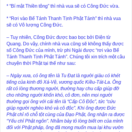
* “Bí mật Thiền tông” thì nhà vua sẽ có Công Đức vừa.
* “Rơi vào Bể Tánh Thanh Tịnh Phật Tánh” thì nhà vua
sẽ có Vô lượng Công Đức.
– Tuy nhiên, Công Đức được bao bọc bởi Điện từ
Quang. Do vậy, chính nhà vua cũng sẽ không thấy được
số Công Đức của mình, trừ phi Ngài được “rơi vào Bể
Tánh Thanh Tịnh Phật Tánh”. Chúng tôi xin trích một câu
chuyện thời Phật tại thế như sau:
– Ngày xưa, có ông tên là Tu Đạt là người giàu có khét
tiếng của kinh đô Xá-Vệ, vương quốc Kiều-Tát-La. Ông
rất có lòng thương người, thường hay chu cấp giúp đỡ
cho những người khốn khó, cô đơn, nên mọi người
thường gọi ông với cái tên là “Cấp Cô Độc”, tức “cứu
giúp người nghèo khó và cô độc”. Khi ông được Đức
Phật chỉ rõ chỗ tột cùng của Đạo Phật, ông nhận ra được
“Yếu chỉ Phật ngôn”. Nhằm bày tỏ lòng biết ơn của mình
đối với Phật pháp, ông đã mong muốn mua lại khu vườn