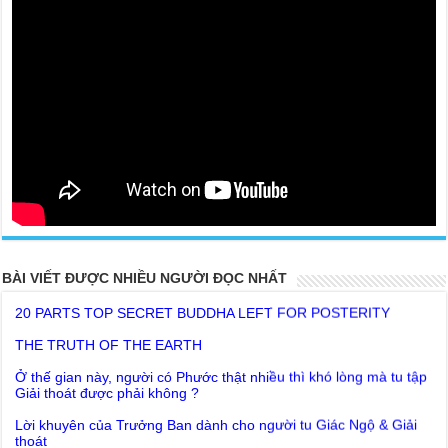
20 PARTS TOP SECRET BUDDHA LEFT FOR POSTERITY
BÀI VIẾT ĐƯỢC NHIỀU NGƯỜI ĐỌC NHẤT
THE TRUTH OF THE EARTH
Ở thế gian này, người có Phước thật nhiều thì khó lòng mà tu tập
Giải thoát được phải không ?
Lời khuyên của Trưởng Ban dành cho người tu Giác Ngộ & Giải
thoát
Người nhận ra Phật Tánh được diễn tả trạng thái ra làm sao?
Giải đáp Thiền tông P19 - Ma Vương là ai? Cha để đức cho con?