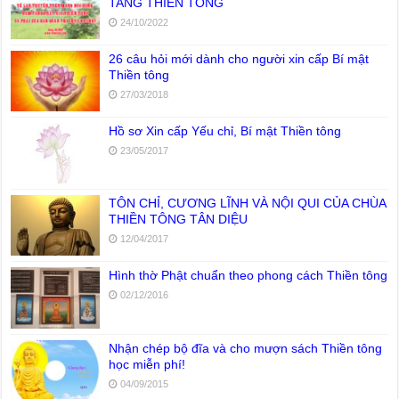
TANG THIỀN TÔNG
24/10/2022
26 câu hỏi mới dành cho người xin cấp Bí mật
Thiền tông
27/03/2018
Hồ sơ Xin cấp Yếu chỉ, Bí mật Thiền tông
23/05/2017
TÔN CHỈ, CƯƠNG LĨNH VÀ NỘI QUI CỦA CHÙA
THIỀN TÔNG TÂN DIỆU
12/04/2017
Hình thờ Phật chuẩn theo phong cách Thiền tông
02/12/2016
Nhận chép bộ đĩa và cho mượn sách Thiền tông
học miễn phí!
04/09/2015