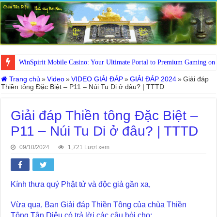
WinSpirit Mobile Casino: Your Ultimate Portal to Premium Gaming on
Trang chủ
»
Video
»
VIDEO GIẢI ĐÁP
»
GIẢI ĐÁP 2024
»
Giải đáp
Thiền tông Đặc Biệt – P11 – Núi Tu Di ở đâu? | TTTD
Giải đáp Thiền tông Đặc Biệt –
P11 – Núi Tu Di ở đâu? | TTTD
09/10/2024
1,721 Lượt xem
Kính thưa quý Phật tử và độc giả gần xa,
Vừa qua, Ban Giải đáp Thiền Tông của chùa Thiền
Tông Tân Diệu có trả lời các câu hỏi cho: