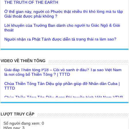
Ở thế gian này, người có Phước thật nhiều thì khó lòng mà tu tập
Giải thoát được phải không ?
Lời khuyên của Trưởng Ban dành cho người tu Giác Ngộ & Giải
thoát
Người nhận ra Phật Tánh được diễn tả trạng thái ra làm sao?
Giải đáp Thiền tông P19 - Ma Vương là ai? Cha để đức cho con?
Đức Phật dạy về cách tạo Công Đức và Phước Đức
Khoa học bế tắc về tìm nguồn gốc sự sống con người. Thầy
Như Lai dạy về Lời kỉnh nguyện trước khi ăn cơm
Nguyễn Nhân nói gì?
Bất lập văn tự, Giáo ngoại biệt truyền
VIDEO VỀ THIỀN TÔNG
Giải đáp Thiền tông P18 – Cõi vô sanh ở đâu? Tại sao Việt Nam
là nơi công bố Thiền Tông ? | TTTD
Như Lai Thanh Tịnh Thiền, Thiền Tông và Tổ Sư thiền là sao?
Chùa Thiền Tông Tân Diệu góp phần giúp đỡ Nhân dân Cuba |
Lục Diệu Pháp Môn
TTTD
Tu theo Thiền tông phải bỏ hết sao?
Chùa Thiền Tông Tân Diệu được Đài truyền hình Việt Nam VTV9
phỏng vấn trực tiếp
Yếu chỉ Thiền tông, Bí mật Thiền tông là sao?
Chùa Thiền Tông Tân Diệu - Phóng sự "Gieo duyên giữa mùa lũ"
Đức Phật Hoàng Trần Nhân Tông dạy con trong buổi lễ truyền
| TTTD
ngôi vua
LƯỢT TRUY CẬP
Chùa Thiền Tông Tân Diệu được Báo Đài Nghệ An đưa tin giúp
Tại sao Ma Vương không làm gì được Đức Phật?
người dân vùng lũ | TTTD
Số người đang xem: 0
Tinh thần Thiền tông
Hôm nay: 3