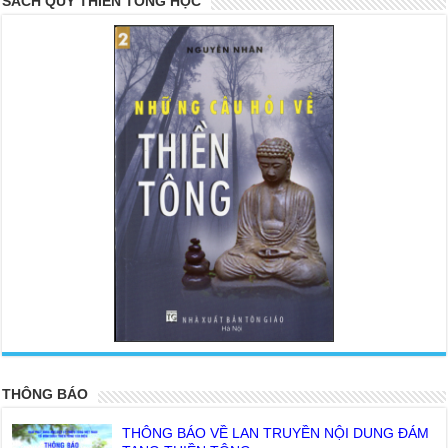
SÁCH QUÝ THIỀN TÔNG HỌC
<
>
THÔNG BÁO
THÔNG BÁO VỀ LAN TRUYỀN NỘI DUNG ĐÁM