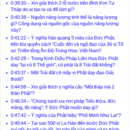
0:39:20 – Xin giải thích 2 lỗ nước trên đỉnh Kim Tự
Tháp do ai tạo ra và để làm gì?
0:40:38 – Nguồn năng lượng tinh thể là năng lượng
gì? Công dụng và nguồn gốc của nguồn năng lượng
này?
0:41:22 – Ý nghĩa hào quang 5 màu của Đức Phật,
trên bìa quyển sách “Cuộc đời và ngộ đạo của 36 vị Tổ
sư Thiền tông Ấn Độ-Trung Hoa- Việt Nam?
0:42:28 – Trong Kinh Diệu Pháp Liên Hoa Đức Phật
day “lại có 8 Thế giới”, có phải là 8 Trái đất không?
0:43:37 – Một Trái đất có mấy vị Phật dạy đạo Giải
thoát?
0:44:58 – Xin giải thích ý nghĩa câu “Một tháp mà 2
thân Phật”?
0:46:34 – “Chúng sanh ưa nơi pháp Tiểu thừa, đức
mỏng, tội nặng”: Ý Đức Phật muốn dạy gì?
0:47:42 – Ý nghĩa của Phật hiệu “Phổ Minh Như Lai”?
0:49:44 – Tại sao 500 vị La Hán đến trước Đức Phật
quì gối, tự hối các lỗi, ăn năn lỗi của mình và tự trách