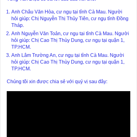
Anh Châu Văn Hòa, cư ngụ tại tỉnh Cà Mau. Người
hỏi giúp: Chị Nguyễn Thị Thủy Tiên, cư ngụ tỉnh Đồng
Tháp.
Anh Nguyễn Văn Toản, cư ngụ tại tỉnh Cà Mau. Người
hỏi giúp: Chị Cao Thị Thùy Dung, cư ngụ tại quận 1,
TP.HCM.
Anh Lâm Trường An, cư ngụ tại tỉnh Cà Mau. Người
hỏi giúp: Chị Cao Thị Thùy Dung, cư ngụ tại quận 1,
TP.HCM.
Chúng tôi xin được chia sẻ với quý vị sau đây: