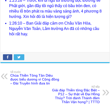
1:25:16 – Trước khi đi ngủ tôi thường đọc Đường về
Phật giới, gần đây tôi ngủ thấy có bầu tròn đen, có
nhiều lỗ tròn phát ra màu vàng sáng ánh, 4 phương 8
hướng. Xin hỏi đó là hiện tượng gì?
1:26:10 – Ban Giải đáp cảm ơn Châu Văn Hòa,
Nguyễn Văn Toản, Lâm trường An đã có những câu
hỏi rất hay.
Về trước
Chùa Thiền Tông Tân Diệu
được biểu dương vì Cộng đồng
– Đài Truyền hình đưa tin
Kế tiếp
Giải đáp Thiền tông Đặc Biệt –
P12 – Sự thật về Đại Hồng
Thủy? Trời đánh Thánh đâm
Thần Vặn họng? | TTTD