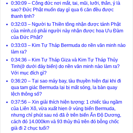
0:30:09 – Công đức nơi mắt, tai, mũi, lưỡi, thân, ý là
sao? Đức Phật muốn dạy gì qua 6 căn đều được
thanh tịnh?
0:32:03 – Người tu Thiền tông nhận được tánh Phật
của mình,có phải người này nhận được hoa Ưu Đàm
của Đức Phật?
0:33:03 – Kim Tự Tháp Bermuda do nền văn minh nào
làm ra?
0:34:36 – Kim Tự Tháp Giza và Kim Tự Tháp Thủy
Tinh(ở dưới đáy biển) do nền văn minh nào làm ra?
Với mục đích gì?
0:36:20 – Tại sao máy bay, tàu thuyền hiện đại khi đi
qua tam giác Bermuda lại bị mất sóng, la bàn quay
lệch thông số?
0:37:56 – Xin giải thích hiện tượng: 1 chiếc tàu ngầm
của Liên Xô, vừa xuất hiẹn ở vùng biển Bermuda,
nhưng chỉ phút sau nó đã ở trên biển Ấn Độ Dương,
cách đó 14.000km và 93 thủy thủ trên đó bỗng chốc
già đi 2 chục tuổi?