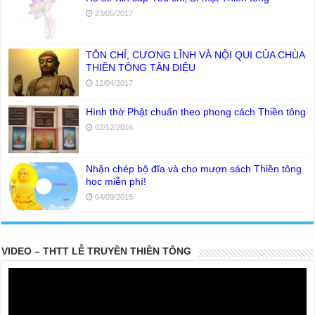
23/05/2017
TÔN CHỈ, CƯƠNG LĨNH VÀ NỘI QUI CỦA CHÙA
THIỀN TÔNG TÂN DIỆU
12/04/2017
Hình thờ Phật chuẩn theo phong cách Thiền tông
02/12/2016
Nhận chép bộ đĩa và cho mượn sách Thiền tông
học miễn phí!
04/09/2015
VIDEO – THTT LỄ TRUYỀN THIỀN TÔNG