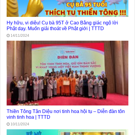
Hy hữu, vi diệu! Cụ bà 95T ở Cao Bằng giác ngộ lời
Phật dạy. Muốn giải thoát về Phật giới | TTTD
14/11/2024
Thiền Tông Tân Diệu nơi tinh hoa hội tụ – Diễn đàn tôn
vinh tinh hoa | TTTD
10/11/2024