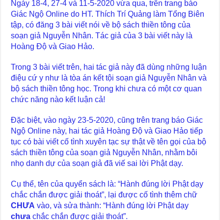
Ngày 18-4, 27-4 và 11-5-2020 vừa qua, trên trang báo
Giác Ngộ Online do HT. Thích Trí Quảng làm Tổng Biên
tập, có đăng 3 bài viết nói về bộ sách thiền tông của
soạn giả Nguyễn Nhân. Tác giả của 3 bài viết này là
Hoàng Độ và Giao Hảo.
Trong 3 bài viết trên, hai tác giả này đã dùng những luận
điệu cứ y như là tòa án kết tội soạn giả Nguyễn Nhân và
bộ sách thiền tông học. Trong khi chưa có một cơ quan
chức năng nào kết luận cả!
Đặc biệt, vào ngày 23-5-2020, cũng trên trang báo Giác
Ngộ Online này, hai tác giả Hoàng Độ và Giao Hảo tiếp
tục có bài viết cố tình xuyên tạc sự thật về tên gọi của bộ
sách thiền tông của soạn giả Nguyễn Nhân, nhằm bôi
nhọ danh dự của soạn giả đã viế sai lời Phật dạy.
Cụ thể, tên của quyển sách là: “Hành đúng lời Phật dạy
chắc chắn được giải thoát”, lại được cố tình thêm chữ
CHƯA
vào, và sửa thành: “Hành đúng lời Phật dạy
chưa
chắc chắn được giải thoát”.