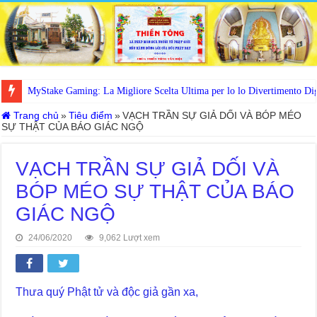
WinSpirit Mobile Casino: Your Ultimate Portal to Premium Gaming on
MyStake Gaming: La Migliore Scelta Ultima per lo lo Divertimento Digi
Trang chủ
»
Tiêu điểm
»
VẠCH TRẦN SỰ GIẢ DỐI VÀ BÓP MÉO
SỰ THẬT CỦA BÁO GIÁC NGỘ
VẠCH TRẦN SỰ GIẢ DỐI VÀ
BÓP MÉO SỰ THẬT CỦA BÁO
GIÁC NGỘ
24/06/2020
9,062 Lượt xem
Thưa quý Phật tử và độc giả gần xa,