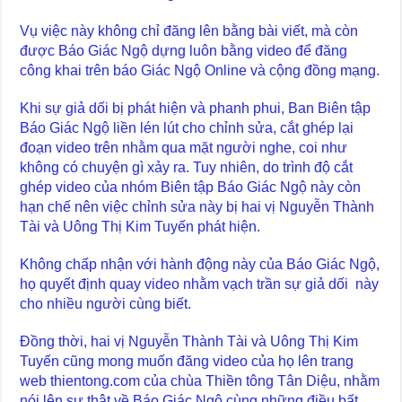
Vụ việc này không chỉ đăng lên bằng bài viết, mà còn
được Báo Giác Ngộ dựng luôn bằng video để đăng
công khai trên báo Giác Ngộ Online và cộng đồng mạng.
Khi sự giả dối bị phát hiện và phanh phui, Ban Biên tập
Báo Giác Ngộ liền lén lút cho chỉnh sửa, cắt ghép lại
đoạn video trên nhằm qua mặt người nghe, coi như
không có chuyện gì xảy ra. Tuy nhiên, do trình độ cắt
ghép video của nhóm Biên tập Báo Giác Ngộ này còn
hạn chế nên việc chỉnh sửa này bị hai vị Nguyễn Thành
Tài và Uông Thị Kim Tuyến phát hiện.
Không chấp nhận với hành động này của Báo Giác Ngộ,
họ quyết định quay video nhằm vạch trần sự giả dối này
cho nhiều người cùng biết.
Đồng thời, hai vị Nguyễn Thành Tài và Uông Thị Kim
Tuyến cũng mong muốn đăng video của họ lên trang
web thientong.com của chùa Thiền tông Tân Diệu, nhằm
nói lên sự thật về Báo Giác Ngộ cùng những điều bất