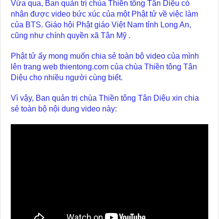
Vừa qua, Ban quản trị chùa Thiền tông Tân Diệu có
nhận được video bức xúc của một Phật tử về việc làm
của BTS. Giáo hội Phật giáo Việt Nam tỉnh Long An,
cũng như chính quyền xã Tân Mỹ .
Phật tử ấy mong muốn chia sẻ toàn bộ video của mình
lên trang web thientong.com của chùa Thiền tông Tân
Diệu cho nhiều người cùng biết.
Vì vậy, Ban quản trị chùa Thiền tông Tân Diệu xin chia
sẻ toàn bộ nội dung video này: