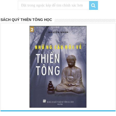
SÁCH QUÝ THIỀN TÔNG HỌC
<
>