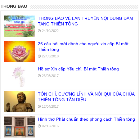
THÔNG BÁO
THÔNG BÁO VỀ LAN TRUYỀN NỘI DUNG ĐÁM
TANG THIỀN TÔNG
24/10/2022
26 câu hỏi mới dành cho người xin cấp Bí mật
Thiền tông
27/03/2018
Hồ sơ Xin cấp Yếu chỉ, Bí mật Thiền tông
23/05/2017
TÔN CHỈ, CƯƠNG LĨNH VÀ NỘI QUI CỦA CHÙA
THIỀN TÔNG TÂN DIỆU
12/04/2017
Hình thờ Phật chuẩn theo phong cách Thiền tông
02/12/2016