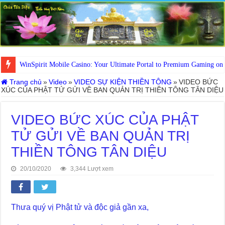
WinSpirit Mobile Casino: Your Ultimate Portal to Premium Gaming on
Trang chủ
»
Video
»
VIDEO SỰ KIỆN THIỀN TÔNG
»
VIDEO BỨC
XÚC CỦA PHẬT TỬ GỬI VỀ BAN QUẢN TRỊ THIỀN TÔNG TÂN DIỆU
VIDEO BỨC XÚC CỦA PHẬT
TỬ GỬI VỀ BAN QUẢN TRỊ
THIỀN TÔNG TÂN DIỆU
20/10/2020
3,344 Lượt xem
Thưa quý vị Phật tử và độc giả gần xa,