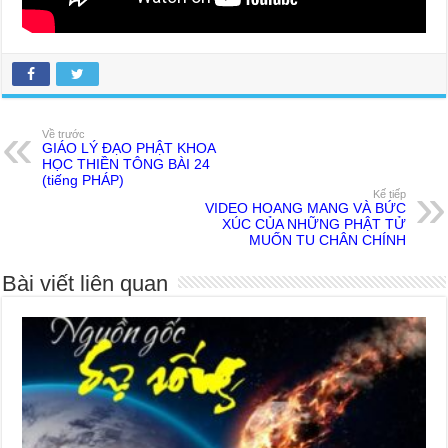
Về trước
GIÁO LÝ ĐẠO PHẬT KHOA
HỌC THIỀN TÔNG BÀI 24
(tiếng PHÁP)
Kế tiếp
VIDEO HOANG MANG VÀ BỨC
XÚC CỦA NHỮNG PHẬT TỬ
MUỐN TU CHÂN CHÍNH
Bài viết liên quan