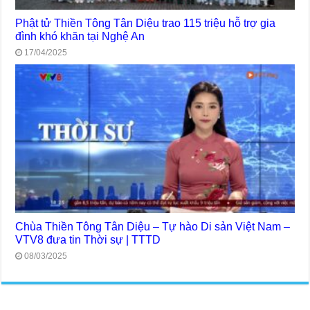
Phật tử Thiền Tông Tân Diệu trao 115 triệu hỗ trợ gia
đình khó khăn tại Nghệ An
17/04/2025
Chùa Thiền Tông Tân Diệu – Tự hào Di sản Việt Nam –
VTV8 đưa tin Thời sự | TTTD
08/03/2025