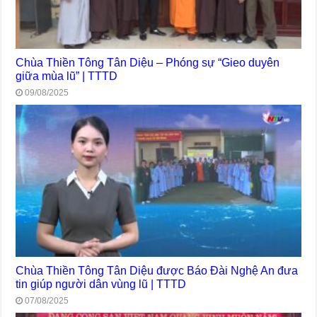
Chùa Thiền Tông Tân Diệu – Phóng sự “Gieo duyên
giữa mùa lũ” | TTTD
09/08/2025
Chùa Thiền Tông Tân Diệu được Báo Đài Nghệ An đưa
tin giúp người dân vùng lũ | TTTD
07/08/2025