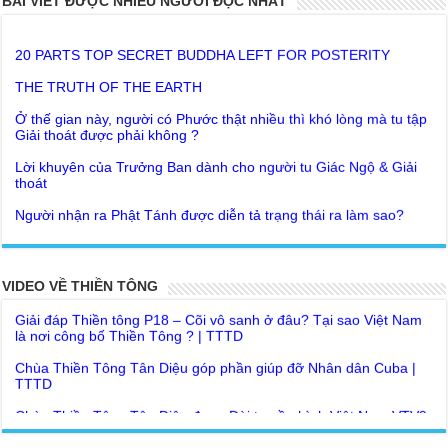
BÀI VIẾT ĐƯỢC NHIỀU NGƯỜI ĐỌC NHẤT
20 PARTS TOP SECRET BUDDHA LEFT FOR POSTERITY
THE TRUTH OF THE EARTH
Ở thế gian này, người có Phước thật nhiều thì khó lòng mà tu tập
Giải thoát được phải không ?
Lời khuyên của Trưởng Ban dành cho người tu Giác Ngộ & Giải
thoát
Người nhận ra Phật Tánh được diễn tả trạng thái ra làm sao?
Giải đáp Thiền tông P19 - Ma Vương là ai? Cha để đức cho con?
Đức Phật dạy về cách tạo Công Đức và Phước Đức
Khoa học bế tắc về tìm nguồn gốc sự sống con người. Thầy
Như Lai dạy về Lời kỉnh nguyện trước khi ăn cơm
Nguyễn Nhân nói gì?
Bất lập văn tự, Giáo ngoại biệt truyền
Giải đáp Thiền tông P18 – Cõi vô sanh ở đâu? Tại sao Việt Nam
VIDEO VỀ THIỀN TÔNG
là nơi công bố Thiền Tông ? | TTTD
Như Lai Thanh Tịnh Thiền, Thiền Tông và Tổ Sư thiền là sao?
Chùa Thiền Tông Tân Diệu góp phần giúp đỡ Nhân dân Cuba |
Lục Diệu Pháp Môn
TTTD
Tu theo Thiền tông phải bỏ hết sao?
Chùa Thiền Tông Tân Diệu được Đài truyền hình Việt Nam VTV9
phỏng vấn trực tiếp
Yếu chỉ Thiền tông, Bí mật Thiền tông là sao?
Chùa Thiền Tông Tân Diệu - Phóng sự "Gieo duyên giữa mùa lũ"
Đức Phật Hoàng Trần Nhân Tông dạy con trong buổi lễ truyền
| TTTD
ngôi vua