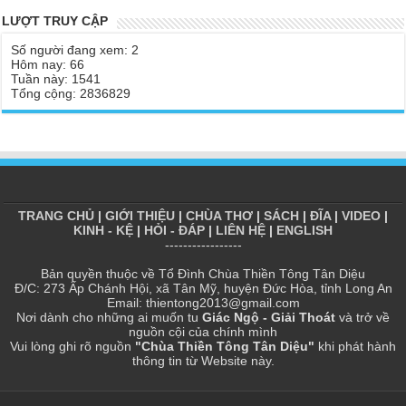
Chùa Thiền Tông Tân Diệu được Báo Đài Nghệ An đưa tin giúp
LƯỢT TRUY CẬP
Tại sao Ma Vương không làm gì được Đức Phật?
người dân vùng lũ | TTTD
Số người đang xem: 2
Tinh thần Thiền tông
Báo VTV, VOV, An Ninh Thủ Đô đưa tin về chùa Thiền Tông Tân
Hôm nay: 66
Diệu
Tuần này: 1541
Tổng cộng: 2836829
Chùa Thiền Tông Tân Diệu tham dự kỷ niệm 100 năm ngày Báo
chí Việt Nam
Giải đáp Thiền tông P17 - Tu Tịnh độ có giải thoát không? Con
người đầu tiên? | TTTD
Chùa Thiền Tông Tân Diệu được vinh danh vì những đóng góp
trong bảo tồn và phát huy di sản văn hóa phi vật thể
TRANG CHỦ
|
GIỚI THIỆU
|
CHÙA THƠ
|
SÁCH
|
ĐĨA
|
VIDEO
|
KINH - KỆ
|
HỎI - ĐÁP
|
LIÊN HỆ
|
ENGLISH
Chùa Thiền Tông Tân Diệu được Đài Hà Nội thực hiện phóng sự
-----------------
ngắn | TTTD
Bản quyền thuộc về Tổ Đình Chùa Thiền Tông Tân Diệu
Chùa Thiền Tông Tân Diệu thiết thực hưởng ứng tháng nhân đạo
Đ/C: 273 Ấp Chánh Hội, xã Tân Mỹ, huyện Đức Hòa, tỉnh Long An
2025 - Báo Đời Sống Pháp Luật
Email: thientong2013@gmail.com
Nơi dành cho những ai muốn tu
Giác Ngộ - Giải Thoát
và trở về
Chùa Thiền Tông Tân Diệu - Giải đáp P16 Thần, Thánh Tiên ăn
nguồn cội của chính mình
gì? Đạo dạy Tu để làm súc sinh?
Vui lòng ghi rõ nguồn
"Chùa Thiền Tông Tân Diệu"
khi phát hành
thông tin từ Website này.
Phóng sự Nét đẹp về chùa Thiền Tông Tân Diệu - Truyền hình
VTVCab thực hiện | TTTD