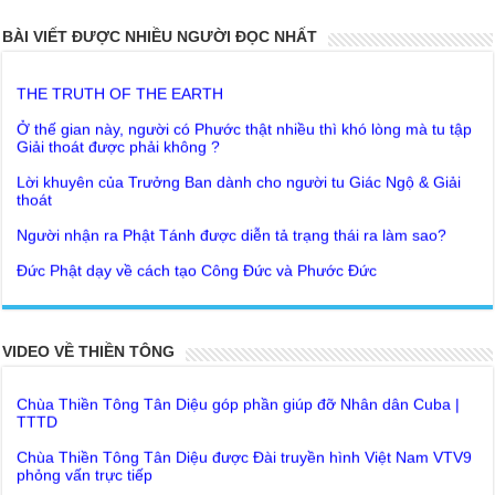
20 PARTS TOP SECRET BUDDHA LEFT FOR POSTERITY
BÀI VIẾT ĐƯỢC NHIỀU NGƯỜI ĐỌC NHẤT
THE TRUTH OF THE EARTH
Ở thế gian này, người có Phước thật nhiều thì khó lòng mà tu tập
Giải thoát được phải không ?
Lời khuyên của Trưởng Ban dành cho người tu Giác Ngộ & Giải
thoát
Người nhận ra Phật Tánh được diễn tả trạng thái ra làm sao?
Giải đáp Thiền tông P19 - Ma Vương là ai? Cha để đức cho con?
Đức Phật dạy về cách tạo Công Đức và Phước Đức
Khoa học bế tắc về tìm nguồn gốc sự sống con người. Thầy
Như Lai dạy về Lời kỉnh nguyện trước khi ăn cơm
Nguyễn Nhân nói gì?
Bất lập văn tự, Giáo ngoại biệt truyền
Giải đáp Thiền tông P18 – Cõi vô sanh ở đâu? Tại sao Việt Nam
là nơi công bố Thiền Tông ? | TTTD
VIDEO VỀ THIỀN TÔNG
Như Lai Thanh Tịnh Thiền, Thiền Tông và Tổ Sư thiền là sao?
Chùa Thiền Tông Tân Diệu góp phần giúp đỡ Nhân dân Cuba |
Lục Diệu Pháp Môn
TTTD
Tu theo Thiền tông phải bỏ hết sao?
Chùa Thiền Tông Tân Diệu được Đài truyền hình Việt Nam VTV9
phỏng vấn trực tiếp
Yếu chỉ Thiền tông, Bí mật Thiền tông là sao?
Chùa Thiền Tông Tân Diệu - Phóng sự "Gieo duyên giữa mùa lũ"
Đức Phật Hoàng Trần Nhân Tông dạy con trong buổi lễ truyền