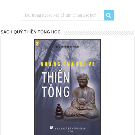
SÁCH QUÝ THIỀN TÔNG HỌC
<
>