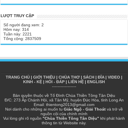
| TTTD
ngôi vua
Chùa Thiền Tông Tân Diệu được Báo Đài Nghệ An đưa tin giúp
Tại sao Ma Vương không làm gì được Đức Phật?
LƯỢT TRUY CẬP
người dân vùng lũ | TTTD
Tinh thần Thiền tông
Số người đang xem: 2
Báo VTV, VOV, An Ninh Thủ Đô đưa tin về chùa Thiền Tông Tân
Hôm nay: 314
Diệu
Tuần này: 2221
Tổng cộng: 2837509
Chùa Thiền Tông Tân Diệu tham dự kỷ niệm 100 năm ngày Báo
chí Việt Nam
Giải đáp Thiền tông P17 - Tu Tịnh độ có giải thoát không? Con
người đầu tiên? | TTTD
Chùa Thiền Tông Tân Diệu được vinh danh vì những đóng góp
trong bảo tồn và phát huy di sản văn hóa phi vật thể
TRANG CHỦ
|
GIỚI THIỆU
|
CHÙA THƠ
|
SÁCH
|
ĐĨA
|
VIDEO
|
Chùa Thiền Tông Tân Diệu được Đài Hà Nội thực hiện phóng sự
KINH - KỆ
|
HỎI - ĐÁP
|
LIÊN HỆ
|
ENGLISH
ngắn | TTTD
-----------------
Chùa Thiền Tông Tân Diệu thiết thực hưởng ứng tháng nhân đạo
Bản quyền thuộc về Tổ Đình Chùa Thiền Tông Tân Diệu
2025 - Báo Đời Sống Pháp Luật
Đ/C: 273 Ấp Chánh Hội, xã Tân Mỹ, huyện Đức Hòa, tỉnh Long An
Email: thientong2013@gmail.com
Chùa Thiền Tông Tân Diệu - Giải đáp P16 Thần, Thánh Tiên ăn
Nơi dành cho những ai muốn tu
Giác Ngộ - Giải Thoát
và trở về
gì? Đạo dạy Tu để làm súc sinh?
nguồn cội của chính mình
Vui lòng ghi rõ nguồn
"Chùa Thiền Tông Tân Diệu"
khi phát hành
Phóng sự Nét đẹp về chùa Thiền Tông Tân Diệu - Truyền hình
thông tin từ Website này.
VTVCab thực hiện | TTTD