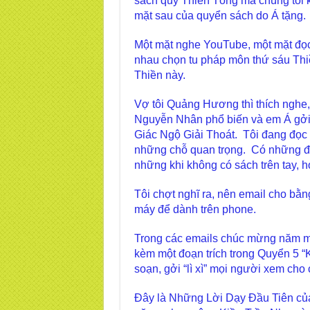
sách quý Thiền Tông mà chúng tôi kh
mặt sau của quyển sách do Á tặng
Một mặt nghe YouTube, một mặt đọc 
nhau chọn tu pháp môn thứ sáu Thi
Thiền này.
Vợ tôi Quảng Hương thì thích nghe,
Nguyễn Nhân phổ biến và em Á gởi 
Giác Ngộ Giải Thoát. Tôi đang đọc
những chỗ quan trọng. Có những đo
những khi không có sách trên tay, h
Tôi chợt nghĩ ra, nên email cho bằ
máy để dành trên phone.
Trong các emails chúc mừng năm mớ
kèm một đoạn trích trong Quyển 5 
soạn, gởi “lì xì” mọi người xem cho
Đây là Những Lời Dạy Đầu Tiên của