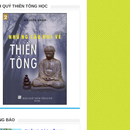
 QUÝ THIỀN TÔNG HỌC
>
NG BÁO