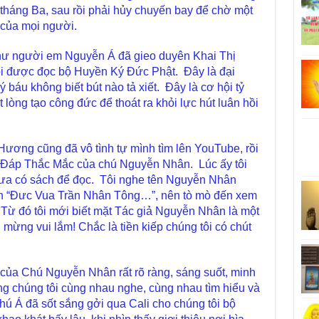
 tháng Ba, sau rồi phải hủy chuyến bay để chờ một
 của mọi người.
 người em Nguyễn Á đã gieo duyên Khai Thị
ôi được đọc bộ Huyền Ký Đức Phật. Đây là đại
 báu không biết bút nào tả xiết. Đây là cơ hội tỷ
òng tạo công đức để thoát ra khỏi lực hút luân hồi
Hương cũng đã vô tình tự mình tìm lên YouTube, rồi
 Đáp Thắc Mắc của chú Nguyễn Nhân. Lúc ấy tôi
hưa có sách để đọc. Tôi nghe tên Nguyễn Nhân
ển “Đưc Vua Trần Nhân Tông…”, nên tò mò đến xem
Từ đó tôi mới biết mặt Tác giả Nguyễn Nhân là một
 mừng vui lắm! Chắc là tiền kiếp chúng tôi có chút
áp của Chú Nguyễn Nhân rất rõ ràng, sáng suốt, minh
ng chúng tôi cùng nhau nghe, cùng nhau tìm hiểu và
hú Á đã sốt sắng gởi qua Cali cho chúng tôi bộ