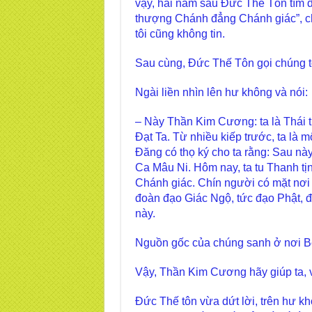
vậy, hai năm sau Đức Thế Tôn tìm đ
thượng Chánh đẳng Chánh giác”, chú
tôi cũng không tin.
Sau cùng, Đức Thế Tôn gọi chúng tôi
Ngài liền nhìn lên hư không và nói:
– Này Thần Kim Cương: ta là Thái tử
Đạt Ta. Từ nhiều kiếp trước, ta là
Đăng có thọ ký cho ta rằng: Sau này
Ca Mâu Ni. Hôm nay, ta tu Thanh t
Chánh giác. Chín người có mặt nơi 
đoàn đạo Giác Ngộ, tức đạo Phật,
này.
Nguồn gốc của chúng sanh ở nơi Bể
Vậy, Thần Kim Cương hãy giúp ta, vì
Đức Thế tôn vừa dứt lời, trên hư kh