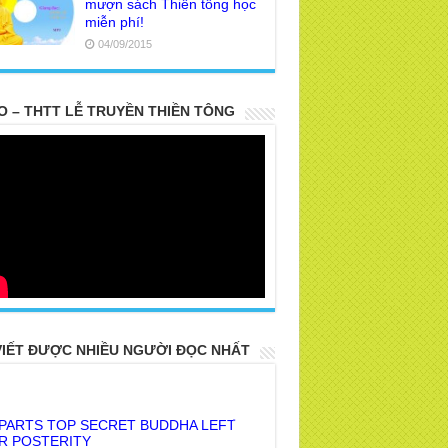
mượn sách Thiền tông học
miễn phí!
04/09/2015
O – THTT LỄ TRUYỀN THIỀN TÔNG
VIẾT ĐƯỢC NHIỀU NGƯỜI ĐỌC NHẤT
 PARTS TOP SECRET BUDDHA LEFT
R POSTERITY
E TRUTH OF THE EARTH