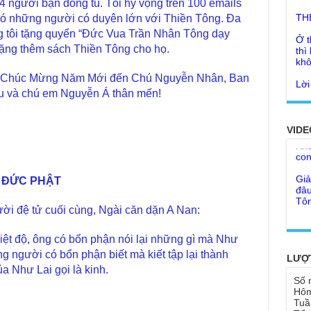
 người bạn đồng tu. Tôi hy vọng trên 100 emails
 có những người có duyên lớn với Thiền Tông. Đa
Ở t
thì
 tôi tặng quyển “Đức Vua Trần Nhân Tông dạy
khô
 tặng thêm sách Thiền Tông cho họ.
Lời
tu 
lời Chúc Mừng Năm Mới đến Chú Nguyễn Nhân, Ban
Giả
u và chú em Nguyễn Á thân mến!
Ngư
Cha
thá
Kho
VIDE
Đức
con
Ph
Giả
Như
đâu
cơ
 ĐỨC PHẬT
Tôn
Bất
Chù
ời đệ tử cuối cùng, Ngài căn dặn A Nan:
đỡ 
Như
Tổ 
Chù
iệt độ, ông có bổn phận nói lại những gì mà Như
hìn
Lục
g người có bổn phận biết mà kiết tập lại thành
LƯỢ
a Như Lai gọi là kinh.
Chù
Tu 
Số 
"Gi
Hôm
Yếu
Tuầ
Chù
sa