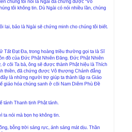
ến chúng tôi nói là Ngài đã chứng được “Vô
Diệ
TT
ng tôi không tin. Dù Ngài có nói nhiều lần, chúng
Chù
làm
 lại, bảo là Ngài sẽ chứng minh cho chúng tôi biết.
Chù
dươ
Phó
Diệ
 Tất Đạt Đa, trong hoàng triều thường gọi ta là Sĩ
Hà 
 môn đồ của Đức Phật Nhiên Đăng. Đức Phật Nhiên
Bất
, ở cõi Ta bà, ông sẽ được thành Phật hiệu là Thích
Tôn
ịnh thiền, đã chứng được Vô thượng Chánh đẳng
TT
đây là những người trợ giúp ta thành lập ra Giáo
Đài
 để giáo hóa chúng sanh ở cõi Nam Diêm Phù Đề
- H
Tâm
dịp
 tánh Thanh tịnh Phật tánh.
TT
Kỷ 
 ta nói mà bọn họ không tin.
Ng
ông, bỗng trời sáng rực, ánh sáng mát dịu. Thần
Chù