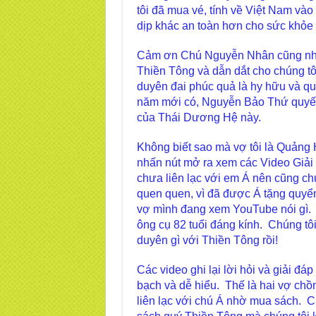
tôi đã mua vé, tính về Việt Nam vào
dịp khác an toàn hơn cho sức khỏe
Cảm ơn Chú Nguyễn Nhân cũng như
Thiền Tông và dẫn dắt cho chúng t
duyên đai phúc quả là hy hữu và quý
năm mới có, Nguyễn Bảo Thứ quyết l
của Thái Dương Hệ này.
Không biết sao mà vợ tôi là Quảng 
nhấn nút mở ra xem các Video Giải
chưa liên lạc với em Á nên cũng c
quen quen, vì đã được Á tặng quy
vợ mình đang xem YouTube nói gì. 
ông cụ 82 tuổi đáng kính. Chúng tôi
duyên gì với Thiền Tông rồi!
Các video ghi lại lời hỏi và giải đ
bạch và dễ hiểu. Thế là hai vợ chồ
liên lạc với chú Á nhờ mua sách. C