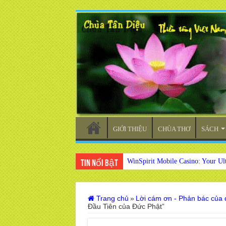
GIỚI THIỆU
CHÙA THƠ
SÁCH
WinSpirit Mobile Casino: Your Ul
Tin nổi bật
Trang chủ
»
Lời cám ơn - Phản bác của 
Đầu Tiên của Đức Phật”