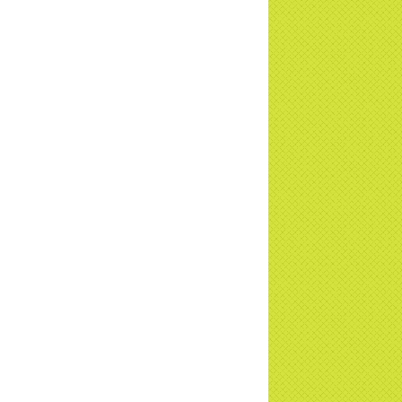
ơng trình Nhân đạo cấp Quốc gia - HTV
c tiếp
i đáp P15: Tổ chức loài Cô hồn? Giáo lý
 Phật khi nào xuất bản? | TTTD
 truyền hình đưa tin Chùa Thiền Tông
 Diệu cùng Hội Chữ Thập Đỏ trao quà |
TD
t tử Thiền Tông Tân Diệu trao 115 triệu
trợ gia đình khó khăn tại Nghệ An
i đáp Thiền Tông P14: Nguồn gốc của
Dương lịch. Tầng Bình lưu lớn đến đâu?
a Thiền Tông Tân Diệu - Tự hào Di sản
t Nam - VTV8 đưa tin Thời sự | TTTD
h Hoa Đất Việt - Chùa Thiền Tông Tân
u - Diễn đàn Gala Xuân 2025
5 đưa tin chùa Thiền Tông Tân Diệu
m dự Lễ hội Văn hóa 54 dân tộc | TTTD
a Thiền Tông Tân Diệu góp phần giữ
 văn hóa, tín ngưỡng - VTV4 đưa tin |
TD