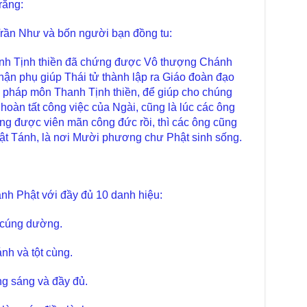
chư
rằng:
trự
rần Như và bốn người bạn đồng tu:
Giả
Đạo
anh Tịnh thiền đã chứng được Vô thượng Chánh
Đài
ận phụ giúp Thái tử thành lập ra Giáo đoàn đạo
Tân
TT
pháp môn Thanh Tịnh thiền, để giúp cho chúng
 hoàn tất công việc của Ngài, cũng là lúc các ông
Phậ
ng được viên mãn công đức rồi, thì các ông cũng
hỗ 
ật Tánh, là nơi Mười phương chư Phật sinh sống.
Giả
Âm-
Chù
Việ
ành Phật với đầy đủ 10 danh hiệu:
Tin
Diệ
 cúng dường.
VTV
nh và tột cùng.
tha
Chù
ng sáng và đầy đủ.
gìn
TT