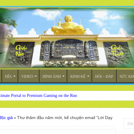
ĐĨA
VIDEO
HÌNH ẢNH
KINH KỆ
HỎI – ĐÁP
SỨC KH
timate Portal to Premium Gaming on the Run
độc giả
»
Thư thăm đầu năm mới, kể chuyện email “Lời Dạy