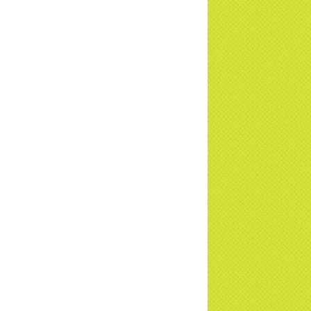
u - Truyền hình VTVCab thực hiện |
TD
a Thiền Tông Tân Diệu được Đài VTV9
 phóng sự vinh danh | TTTD
a Thiền Tông Tân Diệu được tuyên
ng - Đài VTV1 đưa tin | TTTD
ng sự Hà Tĩnh về chùa Thiền Tông Tân
u phối hợp cùng Hội Chữ Thập Đỏ TP.
Nội | TTTD
 ngờ 10 năm sau quay lại chùa Thiền
g Tân Diệu và cái kết không ngờ ... |
TD
 HTV7 đưa tin chùa Thiền Tông Tân Diệu
ành trình lan tỏa yêu thương | TTTD
 sự của Thiền gia Thị Hoa (ĐN) nhân
 kỷ niệm 8 năm Công bố Huyền ký |
TD
niệm 8 năm Công bố Huyền Ký - Đoàn
hệ An
a Thiền Tông Tân Diệu tham gia