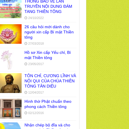
THÔNG BÁO VỀ LAN
TRUYỀN NỘI DUNG ĐÁM
TANG THIỀN TÔNG
24/10/2022
26 câu hỏi mới dành cho
người xin cấp Bí mật Thiền
tông
27/03/2018
Hồ sơ Xin cấp Yếu chỉ, Bí
mật Thiền tông
23/05/2017
TÔN CHỈ, CƯƠNG LĨNH VÀ
NỘI QUI CỦA CHÙA THIỀN
TÔNG TÂN DIỆU
12/04/2017
Hình thờ Phật chuẩn theo
phong cách Thiền tông
02/12/2016
Nhận chép bộ đĩa và cho