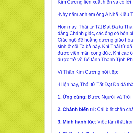
Kim Cương liền xuất hiện và có lời 
-Này năm anh em ông A Nhã Kiều T
Hôm nay, Thái tử Tất Đạt Đa tu Th
đẳng Chánh giác, các ông có bổn ph
Giác ngộ để hoằng dương giáo hóa 
sinh ở cõi Ta bà này. Khi Thái tử đã
được viên mãn công đức. Khi các ô
được trở về Bể tánh Thanh Tịnh Ph
Vị Thần Kim Cương nói tiếp:
-Hiện nay, Thái tử Tất Đạt Đa đã th
1. Ứng cúng:
Được Người và Trời
2. Chánh biến tri:
Cái biết chân chá
3. Minh hạnh túc:
Việc làm thật tro