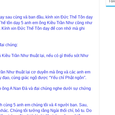
Tổn
Ngh
TT
Đức
tro
Báo
dạy sau cùng và ban đầu, kính xin Đức Thế Tôn dạy
chù
Tại
Thế tôn dạy 5 anh em ông Kiều Trần Như cũng như
Phậ
Chù
y. Kính xin Đức Thế Tôn dạy để con nhớ mà ghi
100
Tin
Giả
tho
đại chúng:
Chù
vì 
Kiều Trần Như thuật lại, nếu có gì thiếu sót Như
huy
Chù
thự
rần Như thuật lại cơ duyên mà ông và các anh em
 đạo, cùng giác ngộ được “Yếu chỉ Phật ngôn”.
Chù
ứng
Phá
o ông A Nan Đà và đại chúng nghe dưới sự chứng
Chù
Thầ
súc
h cùng 5 anh em chúng tôi và 4 người bạn. Sau,
khác. Chúng tôi tưởng rằng Ngài thối chí, bỏ tu. Do
Phó