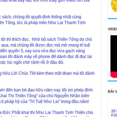
ao khát bấy lâu, khi nhìn thấy giơi thiệu nơi bìa
.
sách, chúng tôi quyết định thống nhất cùng
ền Tông, tức là pháp môn Như Lai Thanh Tịnh
VIDE
 tôi thì thích đọc. Nhờ bộ sách Thiền Tông do chú
qua, mà chúng tôi được đọc mà mở mang trí tuệ
 đến quyển 5, say sưa vừa đọc vừa gạch vàng
ạn tôi đánh máy vô phone để dành đọc đi đọc lai
oặc lúc ngồi chờ rảnh rỗi ở đâu đó.
ng hữu Lời Chúc Tết kèm theo một đoạn mà tôi đánh
i đến bạn bè đạo hữu năm nay, tôi xin phép đính
BÀI 
“Khai Thị Thiền Tông” của chú Nguyễn Nhân biên
 có pháp hỷ của “Trí Tuệ Như Lai” trong đầu năm!
20
FO
 Đức Phật khai thị Như Lai Thanh Tịnh Thiền cho
TH