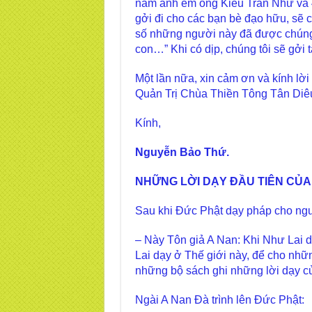
năm anh em ông Kiều Trần Như và 4
gởi đi cho các bạn bè đạo hữu, sẽ
số những người này đã được chúng
con…” Khi có dịp, chúng tôi sẽ gởi
Một lần nữa, xin cảm ơn và kính 
Quản Trị Chùa Thiền Tông Tân Diê
Kính,
Nguyễn Bảo Thứ.
NHỮNG LỜI DẠY ĐẦU TIÊN CỦA
Sau khi Đức Phật dạy pháp cho ngư
– Này Tôn giả A Nan: Khi Như Lai d
Lai dạy ở Thế giới này, để cho nhữn
những bộ sách ghi những lời dạy củ
Ngài A Nan Đà trình lên Đức Phật: