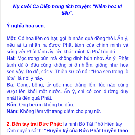
Nụ cười Ca Diếp trong tích truyện: “Niêm hoa vi
tiếu”.
Ý nghĩa hoa sen:
Một:
Có hoa liền có hạt, gọi là nhân quả đồng thời. Ẩn ý,
nếu ai tu nhận ra được Phật tánh của chính mình và
sống với Phật tánh ấy, tức khắc mình là Phật rồi đó.
Hai:
Mọc trong bùn mà không dính bùn nhơ. Ẩn ý, Phật
tánh dù ở đâu cũng không bị ô nhiễm, giống như hoa
sen vậy. Do đó, các vị Thiền sư có nói: “Hoa sen trong lò
lửa”, là nói ý này.
Ba:
Cọng, bông, từ gốc mọc thẳng lên, lúc nào cũng
vượt lên khỏi mặt nước. Ẩn ý, chỉ có con đường duy
nhất là đến quả Phật.
Bốn:
Ong bướm không bu đậu.
Năm:
Không làm vật trang điểm cho phụ nữ.
2. Bên tay trái Đức Phật:
là hình Bồ Tát Phổ Hiền tay
cầm quyển sách:
“Huyền ký của Đức Phật truyền theo