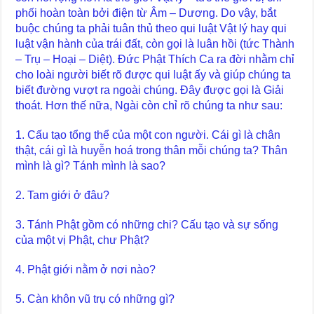
phối hoàn toàn bởi điện từ Âm – Dương. Do vậy, bắt
buộc chúng ta phải tuân thủ theo qui luật Vật lý hay qui
luật vận hành của trái đất, còn gọi là luân hồi (tức Thành
– Trụ – Hoại – Diệt). Đức Phật Thích Ca ra đời nhằm chỉ
cho loài người biết rõ được qui luật ấy và giúp chúng ta
biết đường vượt ra ngoài chúng. Đây được gọi là Giải
thoát. Hơn thế nữa, Ngài còn chỉ rõ chúng ta như sau:
1. Cấu tạo tổng thể của một con người. Cái gì là chân
thật, cái gì là huyễn hoá trong thân mỗi chúng ta? Thân
mình là gì? Tánh mình là sao?
2. Tam giới ở đâu?
3. Tánh Phật gồm có những chi? Cấu tạo và sự sống
của một vị Phật, chư Phật?
4. Phật giới nằm ở nơi nào?
5. Càn khôn vũ trụ có những gì?