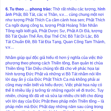
6. Tu theo … phong trào:
Thờ rất nhiều các tượng,
hình
ảnh
Phật, Bồ Tát, các vị Thần, v.v… cùng chung một nơi
như tượng Phật Thích Ca cầm cành hoa sen; Phật Thích
Ca ngồi dụng công tu, tượng Phật Hoàng Trần Nhân
Tông ngồi kiết già, Phật Dược Sư, Phật A Di Đà, tượng
Bồ Tát Quán Thế Âm, Đại Thế Chí; Bồ Tát Di Lặc, Bồ
Tát Chuẩn Đề, Bồ Tát Địa Tạng, Quan Công Tam Thánh,
v.v…
Nhằm giúp quí độc giả hiểu rõ hơn ý nghĩa của việc thờ
phượng theo phong cách Thiền tông, Ban quản trị chùa
Thiền tông Tân Diệu chúng tôi đã cho vẽ phác họa lại
hình tượng Đức Phật và những vị Bồ Tát nhằm nói lên
lời dạy ẩn ý của Đức Phật Thích Ca mà không phải ai
cũng may mắn biết và hiểu được. Việc phát họa này có
thể ít nhiều lấy ý tưởng từ những người vẽ đi trước. Tuy
nhiên, chúng tôi đã vẽ và sửa lại nhiều chi tiết cho đúng
với lời dạy của Đức Phật theo pháp môn Thiền tông – là
pháp môn mà Đức Phật dạy những năm sau cùng trong