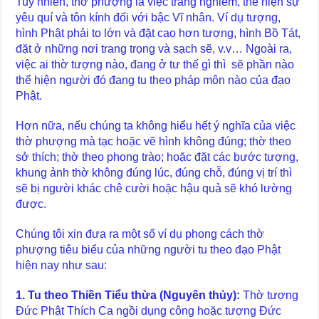
Tuy nhiên, thờ phượng là việc trang nghiêm, thể hiện sự
yêu quí và tôn kính đối với bậc Vĩ nhân. Ví dụ tượng,
hình Phật phải to lớn và đặt cao hơn tượng, hình Bồ Tát,
đặt ở những nơi trang trọng và sạch sẽ, v.v… Ngoài ra,
việc ai thờ tượng nào, đang ở tư thế gì thì sẽ phần nào
thể hiện người đó đang tu theo pháp môn nào của đạo
Phật.
Hơn nữa, nếu chúng ta không hiểu hết ý nghĩa của việc
thờ phượng mà tạc hoặc vẽ hình không đúng; thờ theo
sở thích; thờ theo phong trào; hoặc đặt các bước tượng,
khung ảnh thờ không đúng lúc, đúng chỗ, đúng vị trí thì
sẽ bị người khác chê cười hoặc hậu quả sẽ khó lường
được.
Chúng tôi xin đưa ra một số ví dụ phong cách thờ
phượng tiêu biểu của những người tu theo đạo Phật
hiện nay như sau:
1. Tu theo Thiền Tiểu thừa (Nguyên thủy):
Thờ tượng
Đức Phật Thích Ca ngồi dụng công hoặc tượng Đức