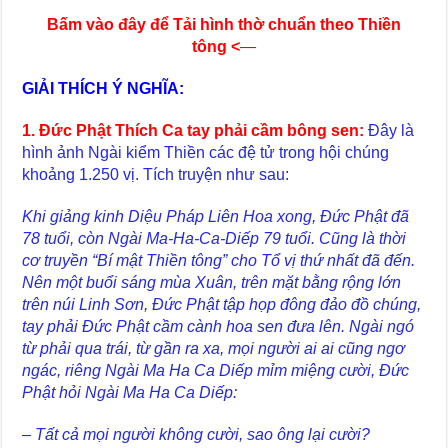
Bấm vào đây để Tải hình thờ chuẩn theo Thiền
tông
<
—
GIẢI THÍCH Ý NGHĨA:
1. Đức Phật Thích Ca tay phải cầm bông sen:
Đây là
hình ảnh Ngài kiểm Thiền các đệ tử trong hội chúng
khoảng 1.250 vị. Tích truyện như sau:
Khi giảng kinh Diệu Pháp Liên Hoa xong, Đức Phật đã
78 tuổi, còn Ngài Ma-Ha-Ca-Diếp 79 tuổi. Cũng là thời
cơ truyền “Bí mật Thiền tông” cho Tổ vị thứ nhất đã đến.
Nên một buổi sáng mùa Xuân, trên mặt bằng rộng lớn
trên núi Linh Sơn, Đức Phật tập họp đông đảo đồ chúng,
tay phải Đức Phật cầm cành hoa sen đưa lên. Ngài ngó
từ phải qua trái, từ gần ra xa, mọi người ai ai cũng ngơ
ngác, riêng Ngài Ma Ha Ca Diếp mỉm miệng cười, Đức
Phật hỏi Ngài Ma Ha Ca Diếp:
– Tất cả mọi người không cười, sao ông lại cười?