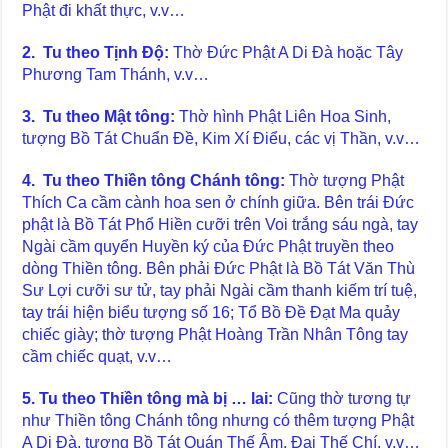
Phật đi khất thực, v.v…
2. Tu theo Tịnh Độ:
Thờ Đức Phật A Di Đà hoặc Tây
Phương Tam Thánh, v.v…
3. Tu theo Mật tông:
Thờ hình Phật Liên Hoa Sinh,
tượng Bồ Tát Chuẩn Đề, Kim Xí Điểu, các vị Thần, v.v…
4. Tu theo Thiền tông Chánh tông:
Thờ tượng Phật
Thích Ca cầm cành hoa sen ở chính giữa. Bên trái Đức
phật là Bồ Tát Phổ Hiền cưỡi trên Voi trắng sáu ngà, tay
Ngài cầm quyển Huyền ký của Đức Phật truyền theo
dòng Thiền tông. Bên phải Đức Phật là Bồ Tát Văn Thù
Sư Lợi cưỡi sư tử, tay phải Ngài cầm thanh kiếm trí tuệ,
tay trái hiện biểu tượng số 16; Tổ Bồ Đề Đạt Ma quảy
chiếc giày; thờ tượng Phật Hoàng Trần Nhân Tông tay
cầm chiếc quạt, v.v…
5. Tu theo Thiền tông mà bị … lai:
Cũng thờ tương tự
như Thiền tông Chánh tông nhưng có thêm tượng Phật
A Di Đà, tượng Bồ Tát Quán Thế Âm, Đại Thế Chí, v.v…