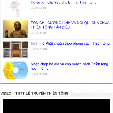
Hồ sơ Xin cấp Yếu chỉ, Bí mật Thiền tông
23/05/2017
TÔN CHỈ, CƯƠNG LĨNH VÀ NỘI QUI CỦA CHÙA
THIỀN TÔNG TÂN DIỆU
12/04/2017
Hình thờ Phật chuẩn theo phong cách Thiền tông
02/12/2016
Nhận chép bộ đĩa và cho mượn sách Thiền tông
học miễn phí!
04/09/2015
VIDEO – THTT LỄ TRUYỀN THIỀN TÔNG