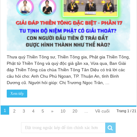
Thưa quý Thiền Tông sư, Thiền Tông gia, Phật gia Thiền Tông,
Phật tử Thiền Tông và quý độc giả gần xa, Vừa qua, Ban Giải
đáp Thiền Tông của chùa Thiền Tông Tân Diệu có trả lời các
câu hỏi cho: Anh Chu Phú Ngoan, TP. Thuận An, tỉnh Bình
Dương cũ. Người hỏi giúp: Chị Trương Ngọc Trân, …
Xem tiếp
1
2
3
4
5
»
10
20
...
Về cuối
Trang 1 / 21