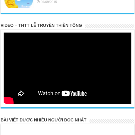
04/09/2015
VIDEO – THTT LỄ TRUYỀN THIỀN TÔNG
BÀI VIẾT ĐƯỢC NHIỀU NGƯỜI ĐỌC NHẤT
20 PARTS TOP SECRET BUDDHA LEFT FOR POSTERITY