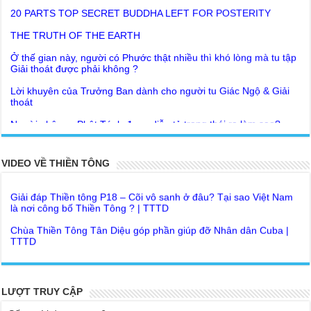
THE TRUTH OF THE EARTH
Ở thế gian này, người có Phước thật nhiều thì khó lòng mà tu tập
Giải thoát được phải không ?
Lời khuyên của Trưởng Ban dành cho người tu Giác Ngộ & Giải
thoát
Người nhận ra Phật Tánh được diễn tả trạng thái ra làm sao?
Giải đáp Thiền tông P19 - Ma Vương là ai? Cha để đức cho con?
Đức Phật dạy về cách tạo Công Đức và Phước Đức
Khoa học bế tắc về tìm nguồn gốc sự sống con người. Thầy
Như Lai dạy về Lời kỉnh nguyện trước khi ăn cơm
Nguyễn Nhân nói gì?
VIDEO VỀ THIỀN TÔNG
Bất lập văn tự, Giáo ngoại biệt truyền
Giải đáp Thiền tông P18 – Cõi vô sanh ở đâu? Tại sao Việt Nam
là nơi công bố Thiền Tông ? | TTTD
Như Lai Thanh Tịnh Thiền, Thiền Tông và Tổ Sư thiền là sao?
Chùa Thiền Tông Tân Diệu góp phần giúp đỡ Nhân dân Cuba |
Lục Diệu Pháp Môn
TTTD
Tu theo Thiền tông phải bỏ hết sao?
Chùa Thiền Tông Tân Diệu được Đài truyền hình Việt Nam VTV9
phỏng vấn trực tiếp
Yếu chỉ Thiền tông, Bí mật Thiền tông là sao?
Chùa Thiền Tông Tân Diệu - Phóng sự "Gieo duyên giữa mùa lũ"
Đức Phật Hoàng Trần Nhân Tông dạy con trong buổi lễ truyền
| TTTD
LƯỢT TRUY CẬP
ngôi vua