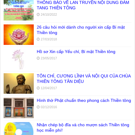
THÔNG BÁO VỀ LAN TRUYỀN NỘI DUNG ĐÁM
TANG THIỀN TÔNG
24/10/2022
26 câu hỏi mới dành cho người xin cấp Bí mật
Thiền tông
27/03/2018
Hồ sơ Xin cấp Yếu chỉ, Bí mật Thiền tông
23/05/2017
TÔN CHỈ, CƯƠNG LĨNH VÀ NỘI QUI CỦA CHÙA
THIỀN TÔNG TÂN DIỆU
12/04/2017
Hình thờ Phật chuẩn theo phong cách Thiền tông
02/12/2016
Nhận chép bộ đĩa và cho mượn sách Thiền tông
học miễn phí!