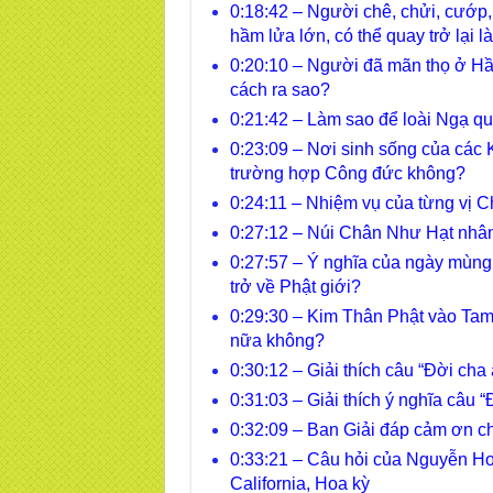
0:18:42 – Người chê, chửi, cướp, 
hầm lửa lớn, có thể quay trở lại
0:20:10 – Người đã mãn thọ ở Hầm 
cách ra sao?
0:21:42 – Làm sao để loài Ngạ qu
0:23:09 – Nơi sinh sống của các 
trường hợp Công đức không?
0:24:11 – Nhiệm vụ của từng vị C
0:27:12 – Núi Chân Như Hạt nhân 
0:27:57 – Ý nghĩa của ngày mùng 
trở về Phật giới?
0:29:30 – Kim Thân Phật vào Tam g
nữa không?
0:30:12 – Giải thích câu “Đời ch
0:31:03 – Giải thích ý nghĩa câu
0:32:09 – Ban Giải đáp cảm ơn ch
0:33:21 – Câu hỏi của Nguyễn H
California, Hoa kỳ