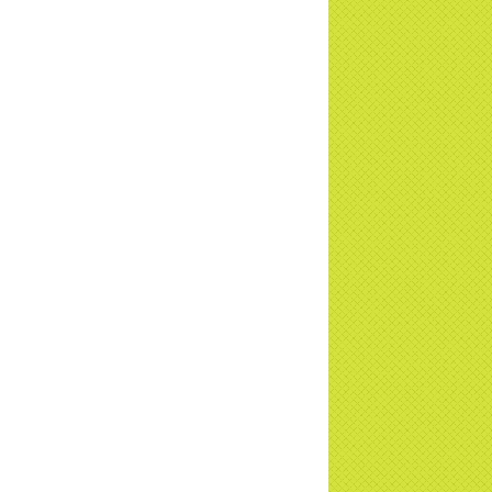
ơng trình Nhân đạo cấp Quốc gia - HTV
c tiếp
i đáp P15: Tổ chức loài Cô hồn? Giáo lý
 Phật khi nào xuất bản? | TTTD
 truyền hình đưa tin Chùa Thiền Tông
 Diệu cùng Hội Chữ Thập Đỏ trao quà |
TD
t tử Thiền Tông Tân Diệu trao 115 triệu
trợ gia đình khó khăn tại Nghệ An
i đáp Thiền Tông P14: Nguồn gốc của
Dương lịch. Tầng Bình lưu lớn đến đâu?
a Thiền Tông Tân Diệu - Tự hào Di sản
t Nam - VTV8 đưa tin Thời sự | TTTD
h Hoa Đất Việt - Chùa Thiền Tông Tân
u - Diễn đàn Gala Xuân 2025
5 đưa tin chùa Thiền Tông Tân Diệu
m dự Lễ hội Văn hóa 54 dân tộc | TTTD
a Thiền Tông Tân Diệu góp phần giữ
 văn hóa, tín ngưỡng - VTV4 đưa tin |
TD