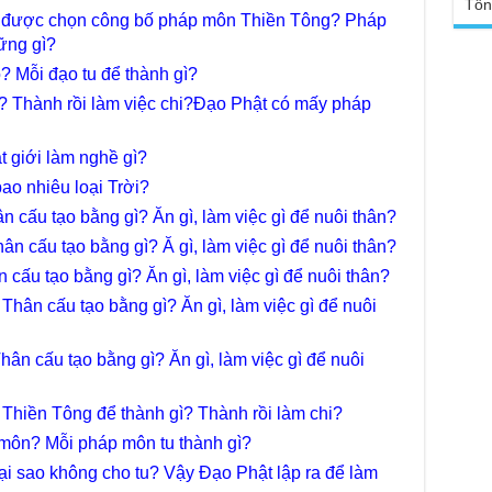
Ngh
Tổn
TT
m được chọn công bố pháp môn Thiền Tông? Pháp
Đức
ững gì?
tro
Báo
chù
 Mỗi đạo tu để thành gì?
Tại
Phậ
ì? Thành rồi làm việc chi?Đạo Phật có mấy pháp
Chù
100
Tin
t giới làm nghề gì?
Giả
tho
ao nhiêu loại Trời?
Chù
 cấu tạo bằng gì? Ăn gì, làm việc gì để nuôi thân?
vì 
n cấu tạo bằng gì? Ă gì, làm việc gì để nuôi thân?
huy
 cấu tạo bằng gì? Ăn gì, làm việc gì để nuôi thân?
Chù
thự
Thân cấu tạo bằng gì? Ăn gì, làm việc gì để nuôi
Chù
ứng
ân cấu tạo bằng gì? Ăn gì, làm việc gì để nuôi
Phá
Chù
 Thiền Tông để thành gì? Thành rồi làm chi?
Thầ
súc
môn? Mỗi pháp môn tu thành gì?
i sao không cho tu? Vậy Đạo Phật lập ra để làm
Phó