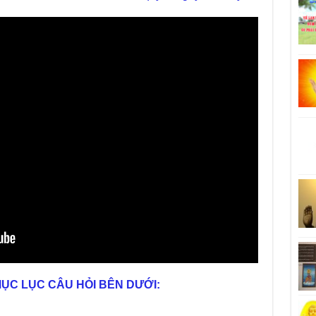
MỤC LỤC CÂU HỎI BÊN DƯỚI: