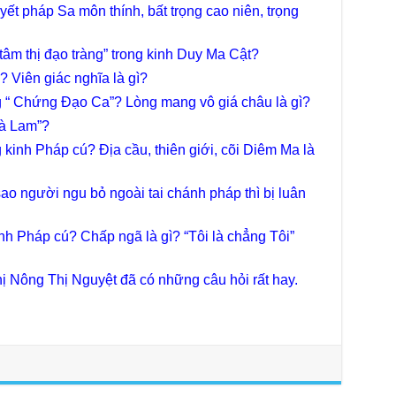
chư
uyết pháp Sa môn thính, bất trọng cao niên, trọng
trự
Giả
 tâm thị đạo tràng” trong kinh Duy Ma Cật?
Đạo
 Viên giác nghĩa là gì?
Đài
Tân
ong “ Chứng Đạo Ca”? Lòng mang vô giá châu là gì?
TT
ià Lam”?
Phậ
g kinh Pháp cú? Địa cầu, thiên giới, cõi Diêm Ma là
hỗ 
Giả
ao người ngu bỏ ngoài tai chánh pháp thì bị luân
Âm-
Chù
kinh Pháp cú? Chấp ngã là gì? “Tôi là chẳng Tôi”
Việ
Tin
ị Nông Thị Nguyệt đã có những câu hỏi rất hay.
Diệ
VTV
tha
Chù
gìn
TT