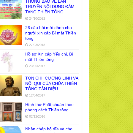
THÔNG BÁO VỀ LAN
TRUYỀN NỘI DUNG ĐÁM
TANG THIỀN TÔNG
24/10/2022
26 câu hỏi mới dành cho
người xin cấp Bí mật Thiền
tông
27/03/2018
Hồ sơ Xin cấp Yếu chỉ, Bí
mật Thiền tông
23/05/2017
TÔN CHỈ, CƯƠNG LĨNH VÀ
NỘI QUI CỦA CHÙA THIỀN
TÔNG TÂN DIỆU
12/04/2017
Hình thờ Phật chuẩn theo
phong cách Thiền tông
02/12/2016
Nhận chép bộ đĩa và cho