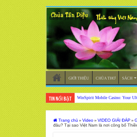
GIỚI THIỆU
CHÙA THƠ
SÁCH
WinSpirit Mobile Casino: Your Ul
Tin nổi bật
Trang chủ
»
Video
»
VIDEO GIẢI ĐÁP
»
G
đâu? Tại sao Việt Nam là nơi công bố Thi