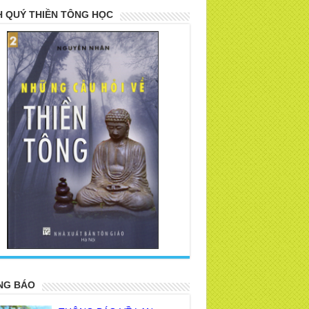
 QUÝ THIỀN TÔNG HỌC
>
NG BÁO