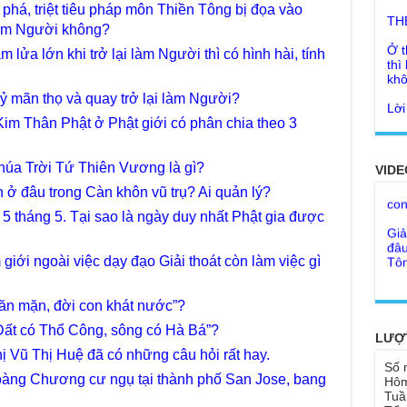
phá, triệt tiêu pháp môn Thiền Tông bị đọa vào
Ở t
 làm Người không?
thì
khô
lửa lớn khi trở lại làm Người thì có hình hài, tính
Lời
tu 
ỷ mãn thọ và quay trở lại làm Người?
Giả
Kim Thân Phật ở Phật giới có phân chia theo 3
Ngư
Cha
thá
Kho
húa Trời Tứ Thiên Vương là gì?
Đức
VIDE
con
Ph
ở đâu trong Càn khôn vũ trụ? Ai quản lý?
Giả
Như
5 tháng 5. Tại sao là ngày duy nhất Phật gia được
đâu
cơ
Tôn
Bất
iới ngoài việc dạy đạo Giải thoát còn làm việc gì
Chù
đỡ 
Như
Tổ 
a ăn mặn, đời con khát nước”?
Chù
hìn
Lục
 “Đất có Thổ Công, sông có Hà Bá”?
LƯỢ
Chù
ị Vũ Thị Huệ đã có những câu hỏi rất hay.
Tu 
"Gi
Số 
oàng Chương cư ngụ tại thành phố San Jose, bang
Hôm
Yếu
Chù
Tuầ
sa