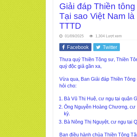
Giải đáp Thiền tông
Tại sao Việt Nam là
TTTD
01/09/2025
1,304 Lượt xem
Facebook
Twitter
Thưa quý Thiền Tông sư, Thiền Tôn
quý độc giả gần xa,
Vừa qua, Ban Giải đáp Thiền Tông 
hỏi cho:
Bà Vũ Thị Huệ, cư ngụ tại quận 
Ông Nguyễn Hoàng Chương, cư ngụ
kỳ.
Bà Nông Thị Nguyệt, cư ngụ tại 
Ban điều hành chùa Thiền Tông Tân