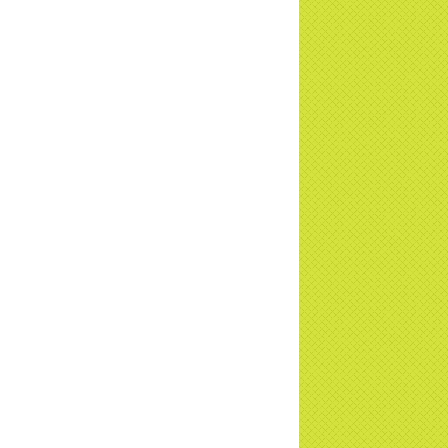
u - Truyền hình VTVCab thực hiện |
TD
a Thiền Tông Tân Diệu được Đài VTV9
 phóng sự vinh danh | TTTD
a Thiền Tông Tân Diệu được tuyên
ng - Đài VTV1 đưa tin | TTTD
ng sự Hà Tĩnh về chùa Thiền Tông Tân
u phối hợp cùng Hội Chữ Thập Đỏ TP.
Nội | TTTD
 ngờ 10 năm sau quay lại chùa Thiền
g Tân Diệu và cái kết không ngờ ... |
TD
 HTV7 đưa tin chùa Thiền Tông Tân Diệu
ành trình lan tỏa yêu thương | TTTD
 sự của Thiền gia Thị Hoa (ĐN) nhân
 kỷ niệm 8 năm Công bố Huyền ký |
TD
niệm 8 năm Công bố Huyền Ký - Đoàn
hệ An
a Thiền Tông Tân Diệu tham gia