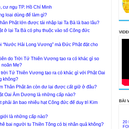
, cư ngụ TP. Hồ Chí Minh
ng loại dùng để làm gì?
hân Phật lớn được tái nhập lại Ta Bà là bao lâu?
t ở lại Ta Bà có phụ thuộc vào số Công đức
VIDE
 gọi “Nước Hải Long Vương” mà Đức Phật đặt cho
ên do Trời Tứ Thiên Vương tạo ra có khác gì so
a, noãn Mẹ?
rời Tứ Thiên Vương tạo ra có khác gì với Phật Oai
g không?
m Thân Phật ăn còn dư lại được cất giữ ở đâu?
hật Oai Âm Dương là những cấp nào?
BÀI 
 phải ăn bao nhiêu hạt Công đức để duy trì Kim
20
 giới là những cấp nào?
FO
chê bai người tu Thiền Tông có bị nhân quả không?
TH