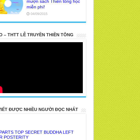
mượn sách Thiền tông học
miễn phí!
04/09/2015
O – THTT LỄ TRUYỀN THIỀN TÔNG
VIẾT ĐƯỢC NHIỀU NGƯỜI ĐỌC NHẤT
 PARTS TOP SECRET BUDDHA LEFT
R POSTERITY
E TRUTH OF THE EARTH