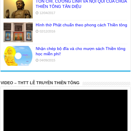
TÔN CHỈ, CƯƠNG LĨNH VÀ NỘI QUI CỦA CHÙA
THIỀN TÔNG TÂN DIỆU
12/04/2017
Hình thờ Phật chuẩn theo phong cách Thiền tông
02/12/2016
Nhận chép bộ đĩa và cho mượn sách Thiền tông
học miễn phí!
04/09/2015
VIDEO – THTT LỄ TRUYỀN THIỀN TÔNG