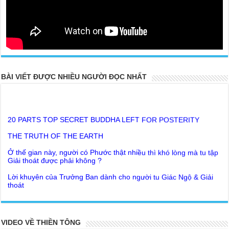
BÀI VIẾT ĐƯỢC NHIỀU NGƯỜI ĐỌC NHẤT
20 PARTS TOP SECRET BUDDHA LEFT FOR POSTERITY
THE TRUTH OF THE EARTH
Ở thế gian này, người có Phước thật nhiều thì khó lòng mà tu tập
Giải thoát được phải không ?
Lời khuyên của Trưởng Ban dành cho người tu Giác Ngộ & Giải
thoát
Người nhận ra Phật Tánh được diễn tả trạng thái ra làm sao?
Giải đáp Thiền tông P19 - Ma Vương là ai? Cha để đức cho con?
Đức Phật dạy về cách tạo Công Đức và Phước Đức
Khoa học bế tắc về tìm nguồn gốc sự sống con người. Thầy
VIDEO VỀ THIỀN TÔNG
Như Lai dạy về Lời kỉnh nguyện trước khi ăn cơm