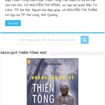
đáp Thiền Tông của chùa Thiền Tông Tân Diệu có trả lời các
câu hỏi cho: Cô NGUYỄN THỊ HỒNG, cư ngụ tại quận Bắc Từ
Liêm, TP. Hà Nội. Người hỏi đáp giúp: cô NGUYỄN THỊ THẮM,
cư ngụ tại TP. Hạ Long, tỉnh Quảng …
Xem tiếp
SÁCH QUÝ THIỀN TÔNG HỌC