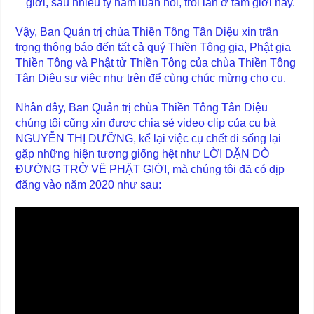
giới, sau nhiều tỷ năm luân hồi, trôi lăn ở tam giới này.
Vậy, Ban Quản trị chùa Thiền Tông Tân Diệu xin trân
trọng thông báo đến tất cả quý Thiền Tông gia, Phật gia
Thiền Tông và Phật tử Thiền Tông của chùa Thiền Tông
Tân Diệu sự việc như trên để cùng chúc mừng cho cụ.
Nhân đây, Ban Quản trị chùa Thiền Tông Tân Diệu
chúng tôi cũng xin được chia sẻ video clip của cụ bà
NGUYỄN THỊ DƯỠNG, kể lại việc cụ chết đi sống lại
gặp những hiện tượng giống hệt như LỜI DẶN DÒ
ĐƯỜNG TRỞ VỀ PHẬT GIỚI, mà chúng tôi đã có dịp
đăng vào năm 2020 như sau: