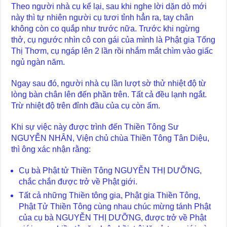
Theo người nhà cụ kể lại, sau khi nghe lời dặn dò mới
này thì tự nhiên người cụ tươi tỉnh hẳn ra, tay chân
không còn co quắp như trước nữa. Trước khi ngừng
thở, cụ ngước nhìn cô con gái của mình là Phật gia Tống
Thị Thơm, cụ ngáp lên 2 lần rồi nhắm mắt chìm vào giấc
ngủ ngàn năm.
Ngay sau đó, người nhà cụ lần lượt sờ thử nhiệt độ từ
lòng bàn chân lên đến phần trên. Tất cả đều lạnh ngắt.
Trừ nhiệt độ trên đỉnh đầu của cụ còn ấm.
Khi sự việc này được trình đến Thiền Tông Sư
NGUYỄN NHÂN, Viện chủ chùa Thiền Tông Tân Diệu,
thì ông xác nhận rằng:
Cụ bà Phật tử Thiền Tông NGUYỄN THỊ DƯỠNG,
chắc chắn được trở về Phật giới.
Tất cả những Thiền tông gia, Phật gia Thiền Tông,
Phật Tử Thiền Tông cùng nhau chúc mừng tánh Phật
của cụ bà NGUYỄN THỊ DƯỠNG, được trở về Phật