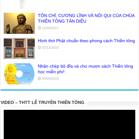
TÔN CHỈ, CƯƠNG LĨNH VÀ NỘI QUI CỦA CHÙA
THIỀN TÔNG TÂN DIỆU
12/04/2017
Hình thờ Phật chuẩn theo phong cách Thiền tông
02/12/2016
Nhận chép bộ đĩa và cho mượn sách Thiền tông
học miễn phí!
04/09/2015
VIDEO – THTT LỄ TRUYỀN THIỀN TÔNG