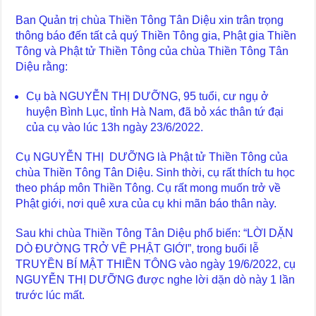
Ban Quản trị chùa Thiền Tông Tân Diệu xin trân trọng
thông báo đến tất cả quý Thiền Tông gia, Phật gia Thiền
Tông và Phật tử Thiền Tông của chùa Thiền Tông Tân
Diệu rằng:
Cụ bà NGUYỄN THỊ DƯỠNG, 95 tuổi, cư ngụ ở
huyện Bình Lục, tỉnh Hà Nam, đã bỏ xác thân tứ đại
của cụ vào lúc 13h ngày 23/6/2022.
Cụ NGUYỄN THỊ DƯỠNG là Phật tử Thiền Tông của
chùa Thiền Tông Tân Diệu. Sinh thời, cụ rất thích tu học
theo pháp môn Thiền Tông. Cụ rất mong muốn trở về
Phật giới, nơi quê xưa của cụ khi mãn báo thân này.
Sau khi chùa Thiền Tông Tân Diệu phổ biến: “LỜI DẶN
DÒ ĐƯỜNG TRỞ VỀ PHẬT GIỚI”, trong buổi lễ
TRUYỀN BÍ MẬT THIỀN TÔNG vào ngày 19/6/2022, cụ
NGUYỄN THỊ DƯỠNG được nghe lời dặn dò này 1 lần
trước lúc mất.