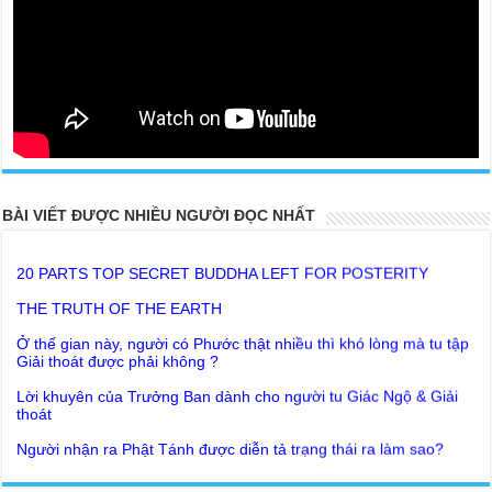
BÀI VIẾT ĐƯỢC NHIỀU NGƯỜI ĐỌC NHẤT
20 PARTS TOP SECRET BUDDHA LEFT FOR POSTERITY
THE TRUTH OF THE EARTH
Ở thế gian này, người có Phước thật nhiều thì khó lòng mà tu tập
Giải thoát được phải không ?
Lời khuyên của Trưởng Ban dành cho người tu Giác Ngộ & Giải
thoát
Người nhận ra Phật Tánh được diễn tả trạng thái ra làm sao?
Giải đáp Thiền tông P19 - Ma Vương là ai? Cha để đức cho con?
Đức Phật dạy về cách tạo Công Đức và Phước Đức
Khoa học bế tắc về tìm nguồn gốc sự sống con người. Thầy
Như Lai dạy về Lời kỉnh nguyện trước khi ăn cơm
Nguyễn Nhân nói gì?