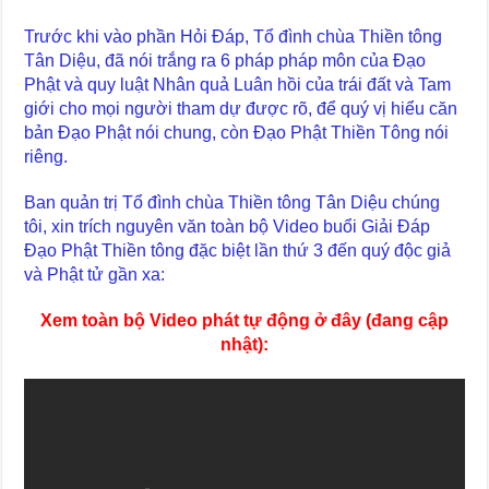
Trước khi vào phần Hỏi Đáp, Tổ đình chùa Thiền tông
Tân Diệu, đã nói trắng ra 6 pháp pháp môn của Đạo
Phật và quy luật Nhân quả Luân hồi của trái đất và Tam
giới cho mọi người tham dự được rõ, để quý vị hiểu căn
bản Đạo Phật nói chung, còn Đạo Phật Thiền Tông nói
riêng.
Ban quản trị Tổ đình chùa Thiền tông Tân Diệu chúng
tôi, xin trích nguyên văn toàn bộ Video buổi Giải Đáp
Đạo Phật Thiền tông đặc biệt lần thứ 3 đến quý độc giả
và Phật tử gần xa:
Xem toàn bộ Video phát tự động ở đây (đang cập
nhật):