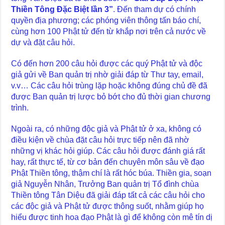
Thiền Tông Đặc Biệt lần 3”
. Đến tham dự có chính
quyền địa phương; các phóng viên thông tấn báo chí,
cùng hơn 100 Phật tử đến từ khắp nơi trên cả nước về
dự và đặt câu hỏi.
Có đến hơn 200 câu hỏi được các quý Phật tử và độc
giả gửi về Ban quản trị nhờ giải đáp từ Thư tay, email,
v.v… Các câu hỏi trùng lặp hoặc không đúng chủ đề đã
được Ban quản trị lược bỏ bớt cho đủ thời gian chương
trình.
Ngoài ra, có những độc giả và Phật tử ở xa, không có
điều kiện về chùa đặt câu hỏi trực tiếp nên đã nhờ
những vị khác hỏi giúp. Các câu hỏi được đánh giá rất
hay, rất thực tế, từ cơ bản đến chuyên môn sâu về đạo
Phật Thiền tông, thậm chí là rất hóc búa. Thiền gia, soạn
giả Nguyễn Nhân, Trưởng Ban quản trị Tổ đình chùa
Thiền tông Tân Diệu đã giải đáp tất cả các câu hỏi cho
các độc giả và Phật tử được thông suốt, nhằm giúp họ
hiểu được tinh hoa đạo Phật là gì để không còn mê tín dị