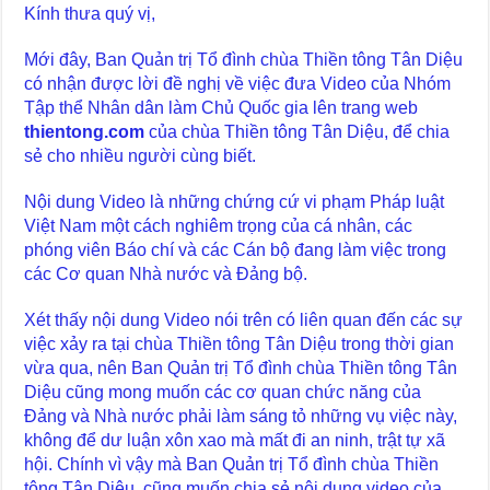
Kính thưa quý vị,
Mới đây, Ban Quản trị Tổ đình chùa Thiền tông Tân Diệu
có nhận được lời đề nghị về việc đưa Video của Nhóm
Tập thể Nhân dân làm Chủ Quốc gia lên trang web
thientong.com
của chùa Thiền tông Tân Diệu, để chia
sẻ cho nhiều người cùng biết.
Nội dung Video là những chứng cứ vi phạm Pháp luật
Việt Nam một cách nghiêm trọng của cá nhân, các
phóng viên Báo chí và các Cán bộ đang làm việc trong
các Cơ quan Nhà nước và Đảng bộ.
Xét thấy nội dung Video nói trên có liên quan đến các sự
việc xảy ra tại chùa Thiền tông Tân Diệu trong thời gian
vừa qua, nên Ban Quản trị Tổ đình chùa Thiền tông Tân
Diệu cũng mong muốn các cơ quan chức năng của
Đảng và Nhà nước phải làm sáng tỏ những vụ việc này,
không để dư luận xôn xao mà mất đi an ninh, trật tự xã
hội. Chính vì vậy mà Ban Quản trị Tổ đình chùa Thiền
tông Tân Diệu, cũng muốn chia sẻ nội dung video của