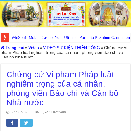
WinSpirit Mobile Casino: Your Ultimate Portal to Premium Gaming on
MyStake Gaming: La Migliore Scelta Ultima per lo lo Divertimento Digi
Trang chủ
»
Video
»
VIDEO SỰ KIỆN THIỀN TÔNG
»
Chứng cứ Vi
phạm Pháp luật nghiêm trọng của cá nhân, phóng viên Báo chí và
Cán bộ Nhà nước
Chứng cứ Vi phạm Pháp luật
nghiêm trọng của cá nhân,
phóng viên Báo chí và Cán bộ
Nhà nước
24/03/2021
1,627 Lượt xem