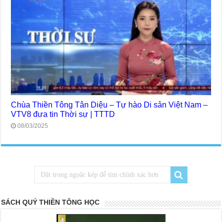
Chùa Thiền Tông Tân Diệu – Tự hào Di sản Việt Nam –
VTV8 đưa tin Thời sự | TTTD
08/03/2025
SÁCH QUÝ THIỀN TÔNG HỌC