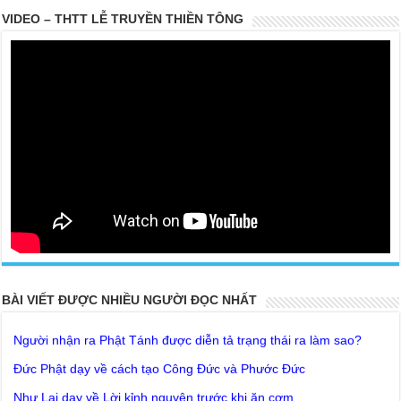
VIDEO – THTT LỄ TRUYỀN THIỀN TÔNG
20 PARTS TOP SECRET BUDDHA LEFT FOR POSTERITY
THE TRUTH OF THE EARTH
Ở thế gian này, người có Phước thật nhiều thì khó lòng mà tu tập
Giải thoát được phải không ?
Lời khuyên của Trưởng Ban dành cho người tu Giác Ngộ & Giải
thoát
Người nhận ra Phật Tánh được diễn tả trạng thái ra làm sao?
BÀI VIẾT ĐƯỢC NHIỀU NGƯỜI ĐỌC NHẤT
Giải đáp Thiền tông P19 - Ma Vương là ai? Cha để đức cho con?
Đức Phật dạy về cách tạo Công Đức và Phước Đức
Khoa học bế tắc về tìm nguồn gốc sự sống con người. Thầy
Như Lai dạy về Lời kỉnh nguyện trước khi ăn cơm
Nguyễn Nhân nói gì?
Bất lập văn tự, Giáo ngoại biệt truyền
Giải đáp Thiền tông P18 – Cõi vô sanh ở đâu? Tại sao Việt Nam
là nơi công bố Thiền Tông ? | TTTD