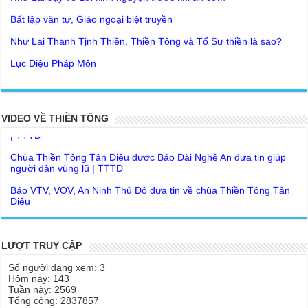
Như Lai Thanh Tịnh Thiền, Thiền Tông và Tổ Sư thiền là sao?
Chùa Thiền Tông Tân Diệu góp phần giúp đỡ Nhân dân Cuba |
Lục Diệu Pháp Môn
TTTD
Tu theo Thiền tông phải bỏ hết sao?
Chùa Thiền Tông Tân Diệu được Đài truyền hình Việt Nam VTV9
phỏng vấn trực tiếp
Yếu chỉ Thiền tông, Bí mật Thiền tông là sao?
Chùa Thiền Tông Tân Diệu - Phóng sự "Gieo duyên giữa mùa lũ"
Đức Phật Hoàng Trần Nhân Tông dạy con trong buổi lễ truyền
| TTTD
ngôi vua
Chùa Thiền Tông Tân Diệu được Báo Đài Nghệ An đưa tin giúp
VIDEO VỀ THIỀN TÔNG
Tại sao Ma Vương không làm gì được Đức Phật?
người dân vùng lũ | TTTD
Tinh thần Thiền tông
Báo VTV, VOV, An Ninh Thủ Đô đưa tin về chùa Thiền Tông Tân
Diệu
Chùa Thiền Tông Tân Diệu tham dự kỷ niệm 100 năm ngày Báo
chí Việt Nam
Giải đáp Thiền tông P17 - Tu Tịnh độ có giải thoát không? Con
người đầu tiên? | TTTD
LƯỢT TRUY CẬP
Chùa Thiền Tông Tân Diệu được vinh danh vì những đóng góp
trong bảo tồn và phát huy di sản văn hóa phi vật thể
Số người đang xem: 3
Hôm nay: 143
Chùa Thiền Tông Tân Diệu được Đài Hà Nội thực hiện phóng sự
Tuần này: 2569
ngắn | TTTD
Tổng cộng: 2837857