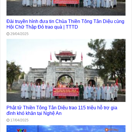
Đài truyền hình đưa tin Chùa Thiền Tông Tân Diệu cùng
Hội Chữ Thập Đỏ trao quà | TTTD
29/04/2025
Phật tử Thiền Tông Tân Diệu trao 115 triệu hỗ trợ gia
đình khó khăn tại Nghệ An
17/04/2025