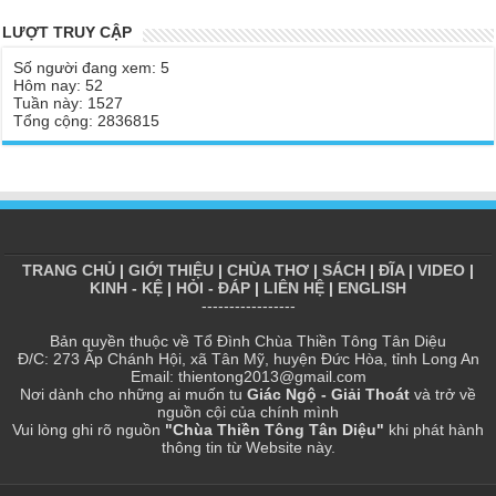
Chùa Thiền Tông Tân Diệu được Báo Đài Nghệ An đưa tin giúp
Tại sao Ma Vương không làm gì được Đức Phật?
LƯỢT TRUY CẬP
người dân vùng lũ | TTTD
Tinh thần Thiền tông
Số người đang xem: 5
Báo VTV, VOV, An Ninh Thủ Đô đưa tin về chùa Thiền Tông Tân
Hôm nay: 52
Diệu
Tuần này: 1527
Tổng cộng: 2836815
Chùa Thiền Tông Tân Diệu tham dự kỷ niệm 100 năm ngày Báo
chí Việt Nam
Giải đáp Thiền tông P17 - Tu Tịnh độ có giải thoát không? Con
người đầu tiên? | TTTD
Chùa Thiền Tông Tân Diệu được vinh danh vì những đóng góp
trong bảo tồn và phát huy di sản văn hóa phi vật thể
TRANG CHỦ
|
GIỚI THIỆU
|
CHÙA THƠ
|
SÁCH
|
ĐĨA
|
VIDEO
|
Chùa Thiền Tông Tân Diệu được Đài Hà Nội thực hiện phóng sự
KINH - KỆ
|
HỎI - ĐÁP
|
LIÊN HỆ
|
ENGLISH
ngắn | TTTD
-----------------
Chùa Thiền Tông Tân Diệu thiết thực hưởng ứng tháng nhân đạo
Bản quyền thuộc về Tổ Đình Chùa Thiền Tông Tân Diệu
2025 - Báo Đời Sống Pháp Luật
Đ/C: 273 Ấp Chánh Hội, xã Tân Mỹ, huyện Đức Hòa, tỉnh Long An
Email: thientong2013@gmail.com
Chùa Thiền Tông Tân Diệu - Giải đáp P16 Thần, Thánh Tiên ăn
Nơi dành cho những ai muốn tu
Giác Ngộ - Giải Thoát
và trở về
gì? Đạo dạy Tu để làm súc sinh?
nguồn cội của chính mình
Vui lòng ghi rõ nguồn
"Chùa Thiền Tông Tân Diệu"
khi phát hành
Phóng sự Nét đẹp về chùa Thiền Tông Tân Diệu - Truyền hình
thông tin từ Website này.
VTVCab thực hiện | TTTD