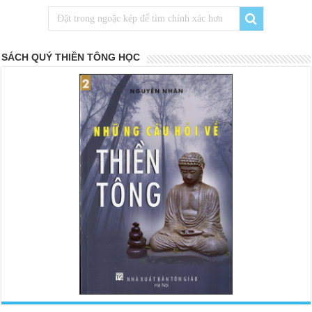
SÁCH QUÝ THIỀN TÔNG HỌC
<
>