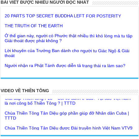
BÀI VIẾT ĐƯỢC NHIỀU NGƯỜI ĐỌC NHẤT
20 PARTS TOP SECRET BUDDHA LEFT FOR POSTERITY
THE TRUTH OF THE EARTH
Ở thế gian này, người có Phước thật nhiều thì khó lòng mà tu tập
Giải thoát được phải không ?
Lời khuyên của Trưởng Ban dành cho người tu Giác Ngộ & Giải
thoát
Người nhận ra Phật Tánh được diễn tả trạng thái ra làm sao?
Giải đáp Thiền tông P19 - Ma Vương là ai? Cha để đức cho con?
Đức Phật dạy về cách tạo Công Đức và Phước Đức
Khoa học bế tắc về tìm nguồn gốc sự sống con người. Thầy
Như Lai dạy về Lời kỉnh nguyện trước khi ăn cơm
Nguyễn Nhân nói gì?
Bất lập văn tự, Giáo ngoại biệt truyền
Giải đáp Thiền tông P18 – Cõi vô sanh ở đâu? Tại sao Việt Nam
là nơi công bố Thiền Tông ? | TTTD
VIDEO VỀ THIỀN TÔNG
Như Lai Thanh Tịnh Thiền, Thiền Tông và Tổ Sư thiền là sao?
Chùa Thiền Tông Tân Diệu góp phần giúp đỡ Nhân dân Cuba |
Lục Diệu Pháp Môn
TTTD
Tu theo Thiền tông phải bỏ hết sao?
Chùa Thiền Tông Tân Diệu được Đài truyền hình Việt Nam VTV9
phỏng vấn trực tiếp
Yếu chỉ Thiền tông, Bí mật Thiền tông là sao?
Chùa Thiền Tông Tân Diệu - Phóng sự "Gieo duyên giữa mùa lũ"
Đức Phật Hoàng Trần Nhân Tông dạy con trong buổi lễ truyền
| TTTD
ngôi vua