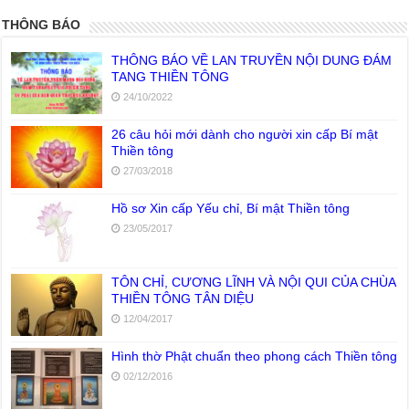
THÔNG BÁO
THÔNG BÁO VỀ LAN TRUYỀN NỘI DUNG ĐÁM
TANG THIỀN TÔNG
24/10/2022
26 câu hỏi mới dành cho người xin cấp Bí mật
Thiền tông
27/03/2018
Hồ sơ Xin cấp Yếu chỉ, Bí mật Thiền tông
23/05/2017
TÔN CHỈ, CƯƠNG LĨNH VÀ NỘI QUI CỦA CHÙA
THIỀN TÔNG TÂN DIỆU
12/04/2017
Hình thờ Phật chuẩn theo phong cách Thiền tông
02/12/2016