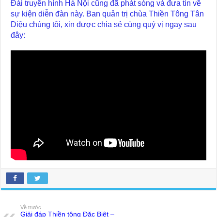
Đài truyền hình Hà Nội cũng đã phát sóng và đưa tin về
sự kiện diễn đàn này. Ban quản trị chùa Thiền Tông Tân
Diệu chúng tôi, xin được chia sẻ cùng quý vị ngay sau
đây:
Về trước
Giải đáp Thiền tông Đặc Biệt –