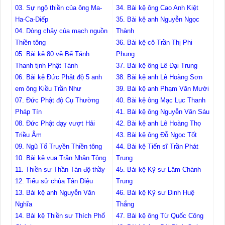
03. Sự ngộ thiền của ông Ma-
34. Bài kệ ông Cao Anh Kiệt
Ha-Ca-Diếp
35. Bài kệ anh Nguyễn Ngọc
04. Dòng chảy của mạch nguồn
Thành
Thiền tông
36. Bài kệ cô Trần Thị Phi
05. Bài kệ 80 về Bể Tánh
Phụng
Thanh tịnh Phật Tánh
37. Bài kệ ông Lê Đại Trung
06. Bài kệ Đức Phật độ 5 anh
38. Bài kệ anh Lê Hoàng Sơn
em ông Kiều Trần Như
39. Bài kệ anh Phạm Văn Mười
07. Đức Phật độ Cụ Thường
40. Bài kệ ông Mạc Lục Thanh
Pháp Tín
41. Bài kệ ông Nguyễn Văn Sáu
08. Đức Phật dạy vượt Hải
42. Bài kệ anh Lê Hoàng Thọ
Triều Âm
43. Bài kệ ông Đỗ Ngọc Tốt
09. Ngũ Tổ Truyền Thiền tông
44. Bài kệ Tiến sĩ Trần Phát
10. Bài kệ vua Trần Nhân Tông
Trung
11. Thiền sư Thần Tán độ thầy
45. Bài kệ Kỹ sư Lâm Chánh
12. Tiểu sử chùa Tân Diệu
Trung
13. Bài kệ anh Nguyễn Văn
46. Bài kệ Kỹ sư Đinh Huệ
Nghĩa
Thắng
14. Bài kệ Thiền sư Thích Phổ
47. Bài kệ ông Từ Quốc Công