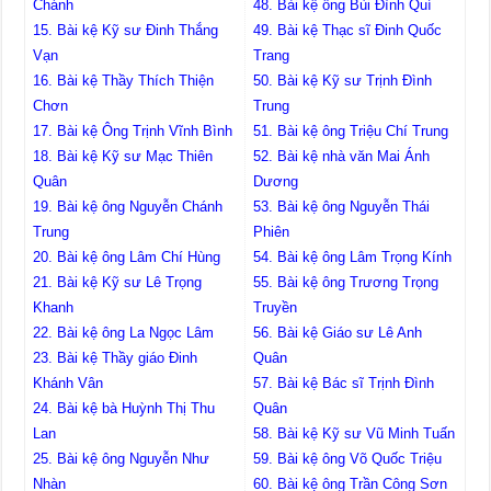
Chánh
48. Bài kệ ông Bùi Đình Quí
15. Bài kệ Kỹ sư Đinh Thắng
49. Bài kệ Thạc sĩ Đinh Quốc
Vạn
Trang
16. Bài kệ Thầy Thích Thiện
50. Bài kệ Kỹ sư Trịnh Đình
Chơn
Trung
17. Bài kệ Ông Trịnh Vĩnh Bình
51. Bài kệ ông Triệu Chí Trung
18. Bài kệ Kỹ sư Mạc Thiên
52. Bài kệ nhà văn Mai Ánh
Quân
Dương
19. Bài kệ ông Nguyễn Chánh
53. Bài kệ ông Nguyễn Thái
Trung
Phiên
20. Bài kệ ông Lâm Chí Hùng
54. Bài kệ ông Lâm Trọng Kính
21. Bài kệ Kỹ sư Lê Trọng
55. Bài kệ ông Trương Trọng
Khanh
Truyền
22. Bài kệ ông La Ngọc Lâm
56. Bài kệ Giáo sư Lê Anh
23. Bài kệ Thầy giáo Đinh
Quân
Khánh Vân
57. Bài kệ Bác sĩ Trịnh Đình
24. Bài kệ bà Huỳnh Thị Thu
Quân
Lan
58. Bài kệ Kỹ sư Vũ Minh Tuấn
25. Bài kệ ông Nguyễn Như
59. Bài kệ ông Võ Quốc Triệu
Nhàn
60. Bài kệ ông Trần Công Sơn