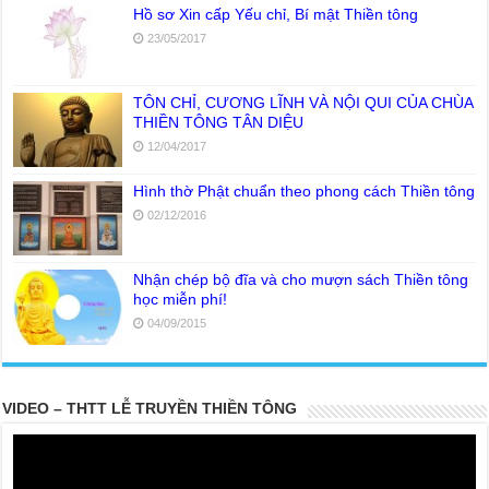
Hồ sơ Xin cấp Yếu chỉ, Bí mật Thiền tông
23/05/2017
TÔN CHỈ, CƯƠNG LĨNH VÀ NỘI QUI CỦA CHÙA
THIỀN TÔNG TÂN DIỆU
12/04/2017
Hình thờ Phật chuẩn theo phong cách Thiền tông
02/12/2016
Nhận chép bộ đĩa và cho mượn sách Thiền tông
học miễn phí!
04/09/2015
VIDEO – THTT LỄ TRUYỀN THIỀN TÔNG