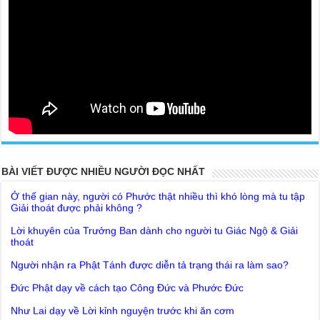
20 PARTS TOP SECRET BUDDHA LEFT FOR POSTERITY
THE TRUTH OF THE EARTH
BÀI VIẾT ĐƯỢC NHIỀU NGƯỜI ĐỌC NHẤT
Ở thế gian này, người có Phước thật nhiều thì khó lòng mà tu tập
Giải thoát được phải không ?
Lời khuyên của Trưởng Ban dành cho người tu Giác Ngộ & Giải
thoát
Người nhận ra Phật Tánh được diễn tả trạng thái ra làm sao?
Giải đáp Thiền tông P19 - Ma Vương là ai? Cha để đức cho con?
Đức Phật dạy về cách tạo Công Đức và Phước Đức
Khoa học bế tắc về tìm nguồn gốc sự sống con người. Thầy
Như Lai dạy về Lời kỉnh nguyện trước khi ăn cơm
Nguyễn Nhân nói gì?
Bất lập văn tự, Giáo ngoại biệt truyền