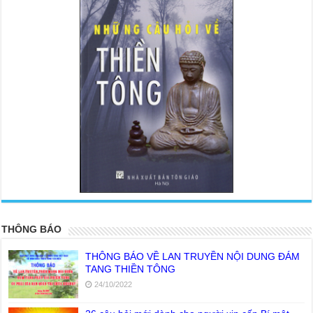
<
>
THÔNG BÁO
THÔNG BÁO VỀ LAN TRUYỀN NỘI DUNG ĐÁM
TANG THIỀN TÔNG
24/10/2022