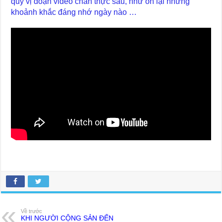
quý vị đoạn video chân thực sau, như ôn lại những
khoảnh khắc đáng nhớ ngày nào …
Về trước
KHI NGƯỜI CỘNG SẢN ĐẾN