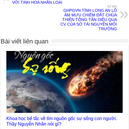
VỚI TINH HOA NHÂN LOẠI
Kế tiếp
GHPGVN TỈNH LONG AN LỘ
ÂM MƯU CHIẾM ĐẤT CHÙA
THIỀN TÔNG TÂN DIỆU QUA
CV CỦA SỞ TÀI NGUYÊN MÔI
TRƯỜNG
Bài viết liên quan
Khoa học bế tắc về tìm nguồn gốc sự sống con người.
Thầy Nguyễn Nhân nói gì?