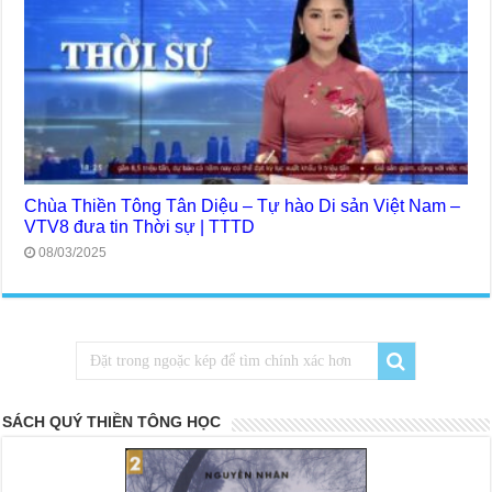
Chùa Thiền Tông Tân Diệu – Tự hào Di sản Việt Nam –
VTV8 đưa tin Thời sự | TTTD
08/03/2025
SÁCH QUÝ THIỀN TÔNG HỌC