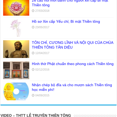
26 câu hỏi mới dành cho người xin cấp Bí mật
Thiền tông
27/03/2018
Hồ sơ Xin cấp Yếu chỉ, Bí mật Thiền tông
23/05/2017
TÔN CHỈ, CƯƠNG LĨNH VÀ NỘI QUI CỦA CHÙA
THIỀN TÔNG TÂN DIỆU
12/04/2017
Hình thờ Phật chuẩn theo phong cách Thiền tông
02/12/2016
Nhận chép bộ đĩa và cho mượn sách Thiền tông
học miễn phí!
04/09/2015
VIDEO – THTT LỄ TRUYỀN THIỀN TÔNG