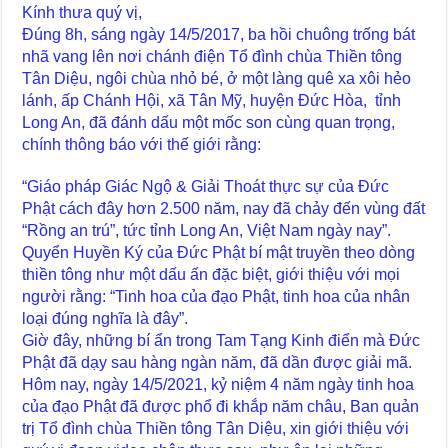
Kính thưa quý vị,
Đúng 8h, sáng ngày 14/5/2017, ba hồi chuông trống bát
nhã vang lên nơi chánh điện Tổ đình chùa Thiền tông
Tân Diệu, ngôi chùa nhỏ bé, ở một làng quê xa xôi hẻo
lánh, ấp Chánh Hội, xã Tân Mỹ, huyện Đức Hòa, tỉnh
Long An, đã đánh dấu một mốc son cùng quan trọng,
chính thông báo với thế giới rằng:
“Giáo pháp Giác Ngộ & Giải Thoát thực sự của Đức
Phật cách đây hơn 2.500 năm, nay đã chảy đến vùng đất
“Rồng an trú”, tức tỉnh Long An, Việt Nam ngày nay”.
Quyển Huyền Ký của Đức Phật bí mật truyền theo dòng
thiền tông như một dấu ấn đặc biệt, giới thiệu với mọi
người rằng: “Tinh hoa của đạo Phật, tinh hoa của nhân
loại đúng nghĩa là đây”.
Giờ đây, những bí ẩn trong Tam Tạng Kinh điển mà Đức
Phật đã dạy sau hàng ngàn năm, đã dần được giải mã.
Hôm nay, ngày 14/5/2021, kỷ niệm 4 năm ngày tinh hoa
của đạo Phật đã được phổ đi khắp năm châu, Ban quản
trị Tổ đình chùa Thiền tông Tân Diệu, xin giới thiệu với