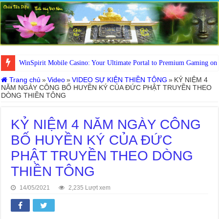
WinSpirit Mobile Casino: Your Ultimate Portal to Premium Gaming on
Trang chủ
»
Video
»
VIDEO SỰ KIỆN THIỀN TÔNG
»
KỶ NIỆM 4
NĂM NGÀY CÔNG BỐ HUYỀN KÝ CỦA ĐỨC PHẬT TRUYỀN THEO
DÒNG THIỀN TÔNG
KỶ NIỆM 4 NĂM NGÀY CÔNG
BỐ HUYỀN KÝ CỦA ĐỨC
PHẬT TRUYỀN THEO DÒNG
THIỀN TÔNG
14/05/2021
2,235 Lượt xem