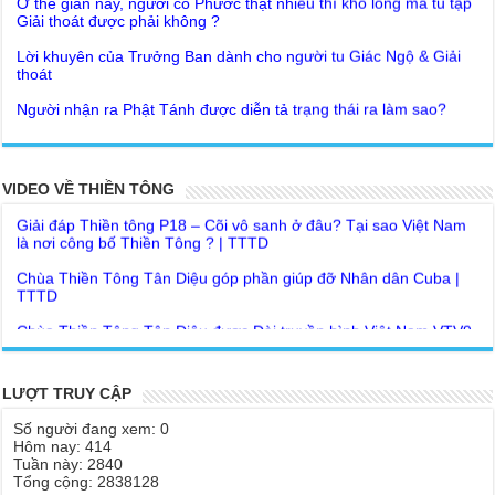
Lời khuyên của Trưởng Ban dành cho người tu Giác Ngộ & Giải
thoát
Người nhận ra Phật Tánh được diễn tả trạng thái ra làm sao?
Giải đáp Thiền tông P19 - Ma Vương là ai? Cha để đức cho con?
Đức Phật dạy về cách tạo Công Đức và Phước Đức
Khoa học bế tắc về tìm nguồn gốc sự sống con người. Thầy
Như Lai dạy về Lời kỉnh nguyện trước khi ăn cơm
Nguyễn Nhân nói gì?
Bất lập văn tự, Giáo ngoại biệt truyền
Giải đáp Thiền tông P18 – Cõi vô sanh ở đâu? Tại sao Việt Nam
VIDEO VỀ THIỀN TÔNG
là nơi công bố Thiền Tông ? | TTTD
Như Lai Thanh Tịnh Thiền, Thiền Tông và Tổ Sư thiền là sao?
Chùa Thiền Tông Tân Diệu góp phần giúp đỡ Nhân dân Cuba |
Lục Diệu Pháp Môn
TTTD
Tu theo Thiền tông phải bỏ hết sao?
Chùa Thiền Tông Tân Diệu được Đài truyền hình Việt Nam VTV9
phỏng vấn trực tiếp
Yếu chỉ Thiền tông, Bí mật Thiền tông là sao?
Chùa Thiền Tông Tân Diệu - Phóng sự "Gieo duyên giữa mùa lũ"
Đức Phật Hoàng Trần Nhân Tông dạy con trong buổi lễ truyền
| TTTD
ngôi vua
LƯỢT TRUY CẬP
Chùa Thiền Tông Tân Diệu được Báo Đài Nghệ An đưa tin giúp
Tại sao Ma Vương không làm gì được Đức Phật?
người dân vùng lũ | TTTD
Số người đang xem: 0
Tinh thần Thiền tông
Hôm nay: 414
Báo VTV, VOV, An Ninh Thủ Đô đưa tin về chùa Thiền Tông Tân
Tuần này: 2840
Diệu
Tổng cộng: 2838128