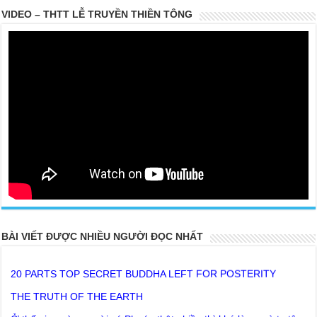
VIDEO – THTT LỄ TRUYỀN THIỀN TÔNG
BÀI VIẾT ĐƯỢC NHIỀU NGƯỜI ĐỌC NHẤT
20 PARTS TOP SECRET BUDDHA LEFT FOR POSTERITY
THE TRUTH OF THE EARTH
Ở thế gian này, người có Phước thật nhiều thì khó lòng mà tu tập
Giải thoát được phải không ?