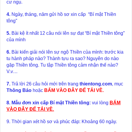
cư ngụ.
4.
Ngày, tháng, năm gửi hồ sơ xin cấp “Bí mật Thiền
tông”
5.
Bài kệ ít nhất 12 câu nói lên sự đạt “Bí mật Thiền tông”
của mình
6.
Bài kiến giải nói lên sự ngộ Thiền của mình: trước kia
tu hành pháp nào? Thành tựu ra sao? Nguyên do nào
gặp Thiền tông. Tu tập Thiền tông cảm nhận thế nào?
V.v…
7.
Trả lời 26 câu hỏi mới trên trang
thientong.com
, mục
Thông Báo
hoặc
BẤM VÀO ĐÂY ĐỂ TẢI VỀ.
8. Mẫu đơn xin cấp Bí mật Thiền tông:
vui lòng
BẤM
VÀO ĐÂY ĐỂ TẢI VỀ.
9. Thời gian xét hồ sơ và phúc đáp: Khoảng 60 ngày.