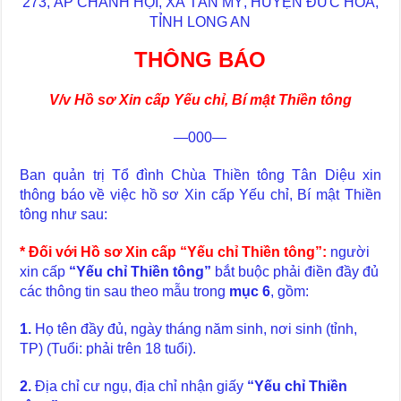
273, ẤP CHÁNH HỘI, XÃ TÂN MỸ, HUYỆN ĐỨC HÒA,
TỈNH LONG AN
THÔNG BÁO
V/v Hồ sơ Xin cấp Yếu chỉ, Bí mật Thiền tông
—000—
Ban quản trị Tổ đình Chùa Thiền tông Tân Diệu xin
thông báo về việc hồ sơ Xin cấp Yếu chỉ, Bí mật Thiền
tông như sau:
* Đối với Hồ sơ Xin cấp “Yếu chỉ Thiền tông”:
người
xin cấp
“Yếu chỉ Thiền tông”
bắt buộc phải điền đầy đủ
các thông tin sau theo mẫu trong
mục 6
, gồm:
1.
Họ tên đầy đủ, ngày tháng năm sinh, nơi sinh (tỉnh,
TP) (Tuổi: phải trên 18 tuổi).
2.
Địa chỉ cư ngụ, địa chỉ nhận giấy
“Yếu chỉ Thiền