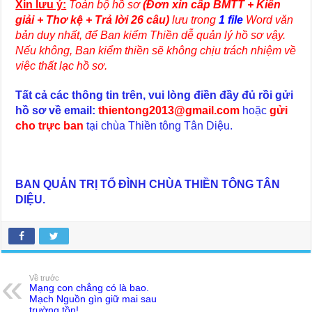
Xin lưu ý:
Toàn bộ hồ sơ
(Đơn xin cấp BMTT + Kiến
giải + Thơ kệ + Trả lời 26 câu)
lưu trong
1 file
Word văn
bản duy nhất, để Ban kiểm Thiền dễ quản lý hồ sơ vậy.
Nếu không, Ban kiểm thiền sẽ không chịu trách nhiệm về
việc thất lạc hồ sơ.
Tất cả các thông tin trên, vui lòng điền đầy đủ rồi gửi
hồ sơ về email:
thientong2013@gmail.com
hoặc
gửi
cho trực ban
tại chùa Thiền tông Tân Diệu.
BAN QUẢN TRỊ TỔ ĐÌNH CHÙA THIỀN TÔNG TÂN
DIỆU.
Về trước
Mạng con chẳng có là bao.
Mạch Nguồn gìn giữ mai sau
trường tồn!