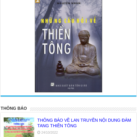
<
>
THÔNG BÁO
THÔNG BÁO VỀ LAN TRUYỀN NỘI DUNG ĐÁM
TANG THIỀN TÔNG
24/10/2022