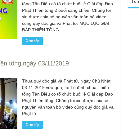
Tổn
Yếu
tông Tân Diệu có tổ chức buổi lễ Giải đáp Đạo
Chù
sa
Ngh
Phật Thiền tông 2 buổi sáng chiều. Chúng tôi
TT
Đức
xin được chia sẻ nguyên văn toàn bộ video
tro
cùng quý độc giả và Phật tử: MỤC LỤC GIẢI
Báo
chù
ĐÁP THIỀN TÔNG …
Tại
Phậ
Chù
Xem tiếp
100
Tin
Giả
tho
iền tông ngày 03/11/2019
Chù
vì 
huy
Thưa quý độc giả và Phật tử, Ngày Chủ Nhật
03-11-2019 vừa qua, tại Tổ đình chùa Thiền
Chù
thự
tông Tân Diệu có tổ chức buổi lễ Giải đáp Đạo
Phật Thiền tông. Chúng tôi xin được chia sẻ
Chù
nguyên văn toàn bộ video cùng quý độc giả và
ứng
Phật tử:
Phá
Chù
Xem tiếp
Thầ
súc