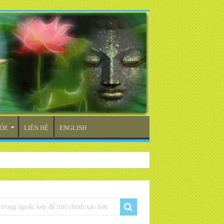
ỎE
LIÊN HỆ
ENGLISH