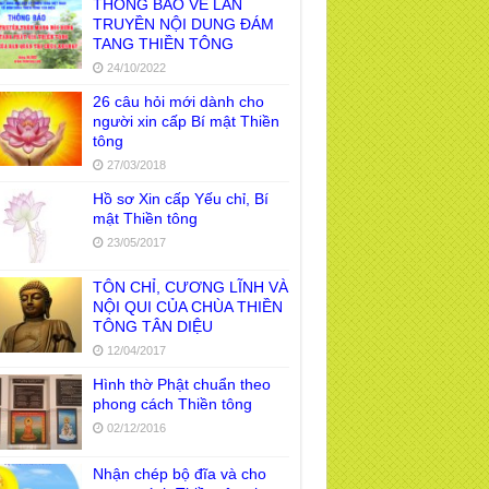
THÔNG BÁO VỀ LAN
TRUYỀN NỘI DUNG ĐÁM
TANG THIỀN TÔNG
24/10/2022
26 câu hỏi mới dành cho
người xin cấp Bí mật Thiền
tông
27/03/2018
Hồ sơ Xin cấp Yếu chỉ, Bí
mật Thiền tông
23/05/2017
TÔN CHỈ, CƯƠNG LĨNH VÀ
NỘI QUI CỦA CHÙA THIỀN
TÔNG TÂN DIỆU
12/04/2017
Hình thờ Phật chuẩn theo
phong cách Thiền tông
02/12/2016
Nhận chép bộ đĩa và cho