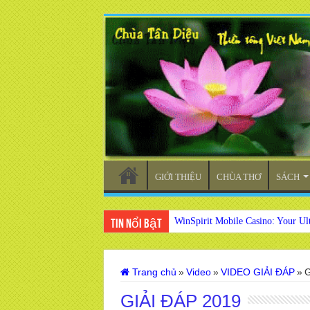
GIỚI THIỆU
CHÙA THƠ
SÁCH
WinSpirit Mobile Casino: Your Ul
Tin nổi bật
Trang chủ
»
Video
»
VIDEO GIẢI ĐÁP
»
G
GIẢI ĐÁP 2019