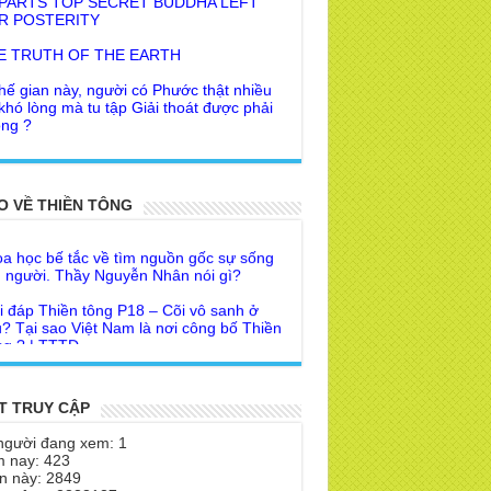
E TRUTH OF THE EARTH
hế gian này, người có Phước thật nhiều
 khó lòng mà tu tập Giải thoát được phải
ng ?
 khuyên của Trưởng Ban dành cho người
Giác Ngộ & Giải thoát
i đáp Thiền tông P19 - Ma Vương là ai?
ời nhận ra Phật Tánh được diễn tả trạng
 để đức cho con?
i ra làm sao?
O VỀ THIỀN TÔNG
a học bế tắc về tìm nguồn gốc sự sống
 Phật dạy về cách tạo Công Đức và
 người. Thầy Nguyễn Nhân nói gì?
ước Đức
i đáp Thiền tông P18 – Cõi vô sanh ở
 Lai dạy về Lời kỉnh nguyện trước khi ăn
? Tại sao Việt Nam là nơi công bố Thiền
m
g ? | TTTD
 lập văn tự, Giáo ngoại biệt truyền
a Thiền Tông Tân Diệu góp phần giúp
Nhân dân Cuba | TTTD
 Lai Thanh Tịnh Thiền, Thiền Tông và
Sư thiền là sao?
a Thiền Tông Tân Diệu được Đài truyền
T TRUY CẬP
h Việt Nam VTV9 phỏng vấn trực tiếp
 Diệu Pháp Môn
người đang xem: 1
a Thiền Tông Tân Diệu - Phóng sự
 nay: 423
theo Thiền tông phải bỏ hết sao?
eo duyên giữa mùa lũ" | TTTD
n này: 2849