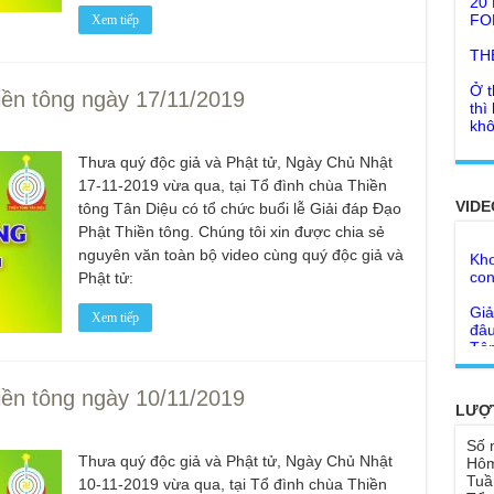
Xem tiếp
TH
Ở t
thì
khô
iền tông ngày 17/11/2019
Lời
tu 
Thưa quý độc giả và Phật tử, Ngày Chủ Nhật
Giả
Ngư
17-11-2019 vừa qua, tại Tổ đình chùa Thiền
Cha
thá
VIDE
tông Tân Diệu có tổ chức buổi lễ Giải đáp Đạo
Kho
Phật Thiền tông. Chúng tôi xin được chia sẻ
Đức
con
Ph
nguyên văn toàn bộ video cùng quý độc giả và
Phật tử:
Giả
Như
đâu
cơ
Tôn
Xem tiếp
Bất
Chù
đỡ 
Như
Tổ 
iền tông ngày 10/11/2019
Chù
LƯỢ
hìn
Lục
Số 
Chù
Thưa quý độc giả và Phật tử, Ngày Chủ Nhật
Hôm
Tu 
"Gi
Tuầ
10-11-2019 vừa qua, tại Tổ đình chùa Thiền