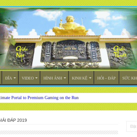
ĐĨA
VIDEO
HÌNH ẢNH
KINH KỆ
HỎI – ĐÁP
SỨC KH
timate Portal to Premium Gaming on the Run
IẢI ĐÁP 2019