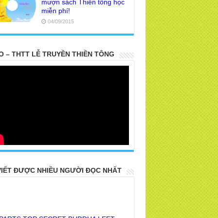
mượn sách Thiền tông học
miễn phí!
04/09/2015
O – THTT LỄ TRUYỀN THIỀN TÔNG
VIẾT ĐƯỢC NHIỀU NGƯỜI ĐỌC NHẤT
 PARTS TOP SECRET BUDDHA LEFT
R POSTERITY