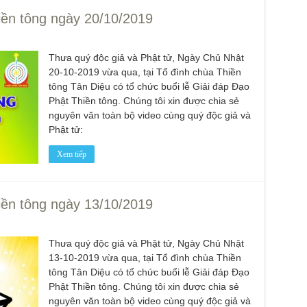
Phó
iền tông ngày 20/10/2019
Diệ
TT
Chù
Thưa quý độc giả và Phật tử, Ngày Chủ Nhật
làm
20-10-2019 vừa qua, tại Tổ đình chùa Thiền
tông Tân Diệu có tổ chức buổi lễ Giải đáp Đạo
Chù
dươ
Phật Thiền tông. Chúng tôi xin được chia sẻ
nguyên văn toàn bộ video cùng quý độc giả và
Phó
Phật tử:
Diệ
Hà 
Xem tiếp
Bất
Tôn
TT
iền tông ngày 13/10/2019
Đài
- H
Tâm
Thưa quý độc giả và Phật tử, Ngày Chủ Nhật
dịp
13-10-2019 vừa qua, tại Tổ đình chùa Thiền
TT
tông Tân Diệu có tổ chức buổi lễ Giải đáp Đạo
Kỷ 
Phật Thiền tông. Chúng tôi xin được chia sẻ
Ng
nguyên văn toàn bộ video cùng quý độc giả và