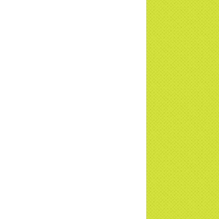
ng sự Nét đẹp về chùa Thiền Tông Tân
u - Truyền hình VTVCab thực hiện |
TD
a Thiền Tông Tân Diệu được Đài VTV9
 phóng sự vinh danh | TTTD
a Thiền Tông Tân Diệu được tuyên
ng - Đài VTV1 đưa tin | TTTD
ng sự Hà Tĩnh về chùa Thiền Tông Tân
u phối hợp cùng Hội Chữ Thập Đỏ TP.
Nội | TTTD
 ngờ 10 năm sau quay lại chùa Thiền
g Tân Diệu và cái kết không ngờ ... |
TD
 HTV7 đưa tin chùa Thiền Tông Tân Diệu
ành trình lan tỏa yêu thương | TTTD
 sự của Thiền gia Thị Hoa (ĐN) nhân
 kỷ niệm 8 năm Công bố Huyền ký |
TD
niệm 8 năm Công bố Huyền Ký - Đoàn
hệ An