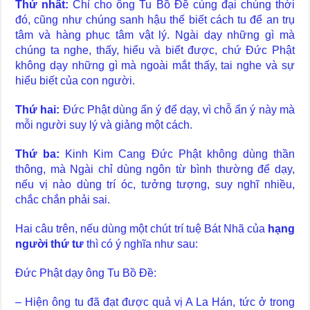
Thứ nhất:
Chỉ cho ông Tu Bồ Đề cùng đại chúng thời
đó, cũng như chúng sanh hậu thế biết cách tu để an trụ
tâm và hàng phục tâm vật lý. Ngài dạy những gì mà
chúng ta nghe, thấy, hiểu và biết được, chứ Đức Phật
không dạy những gì mà ngoài mắt thấy, tai nghe và sự
hiểu biết của con người.
Thứ hai:
Đức Phật dùng ẩn ý để dạy, vì chỗ ẩn ý này mà
mỗi người suy lý và giảng một cách.
Thứ ba:
Kinh Kim Cang Đức Phật không dùng thần
thông, mà Ngài chỉ dùng ngôn từ bình thường để dạy,
nếu vị nào dùng trí óc, tưởng tượng, suy nghĩ nhiều,
chắc chắn phải sai.
Hai câu trên, nếu dùng một chút trí tuệ Bát Nhã của
hạng
người thứ tư
thì có ý nghĩa như sau:
Đức Phật dạy ông Tu Bồ Đề:
– Hiện ông tu đã đạt được quả vị A La Hán, tức ở trong