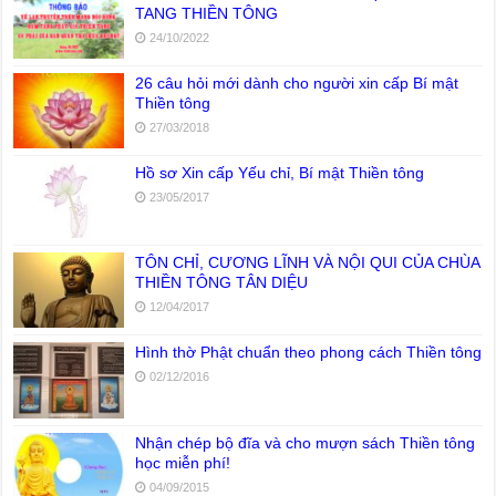
TANG THIỀN TÔNG
24/10/2022
26 câu hỏi mới dành cho người xin cấp Bí mật
Thiền tông
27/03/2018
Hồ sơ Xin cấp Yếu chỉ, Bí mật Thiền tông
23/05/2017
TÔN CHỈ, CƯƠNG LĨNH VÀ NỘI QUI CỦA CHÙA
THIỀN TÔNG TÂN DIỆU
12/04/2017
Hình thờ Phật chuẩn theo phong cách Thiền tông
02/12/2016
Nhận chép bộ đĩa và cho mượn sách Thiền tông
học miễn phí!
04/09/2015