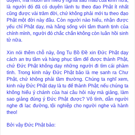
duyên, mà muốn tìm hiểu ý nghĩa sâu mầu của kinh nữa,
là người đó đã có duyên lành tu theo đạo Phật ít nhất
cũng được vài trăm đời, chứ không phải mới tu theo đạo
Phật một đời này đâu. Còn người nào hiểu, nhận được
yếu chỉ Phật dạy, mà hằng sống với tâm thanh tịnh của
chính mình, người đó chắc chắn không còn luân hồi sinh
tử nữa.
Xin nói thêm chỗ này, ông Tu Bồ Đề xin Đức Phật dạy
cách an trụ tâm và hàng phục tâm để được thành Phật,
chứ Đức Phật không dạy những người đi tìm cái phàm
tình. Trong kinh này Đức Phật bảo là mẹ sanh ra Chư
Phật, chứ không phải tầm thường. Chúng ta nghĩ xem,
kinh này Đức Phật dạy là tu để thành Phật; nếu chúng ta
không hiểu ý chánh của hai câu hỏi này mà giảng, làm
sao giảng đúng ý Đức Phật được? Vô tình, dẫn người
nghe đi lạc đường, tội nghiệp cho người nghe và hành
theo!
Bởi vậy Đức Phật bảo: