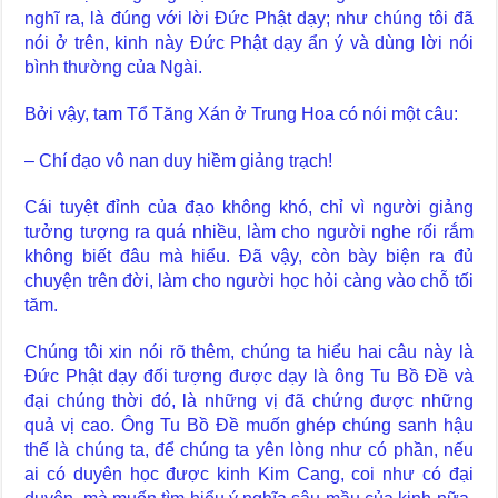
nghĩ ra, là đúng với lời Đức Phật dạy; như chúng tôi đã
nói ở trên, kinh này Đức Phật dạy ẩn ý và dùng lời nói
bình thường của Ngài.
Bởi vậy, tam Tổ Tăng Xán ở Trung Hoa có nói một câu:
– Chí đạo vô nan duy hiềm giảng trạch!
Cái tuyệt đỉnh của đạo không khó, chỉ vì người giảng
tưởng tượng ra quá nhiều, làm cho người nghe rối rắm
không biết đâu mà hiểu. Đã vậy, còn bày biện ra đủ
chuyện trên đời, làm cho người học hỏi càng vào chỗ tối
tăm.
Chúng tôi xin nói rõ thêm, chúng ta hiểu hai câu này là
Đức Phật dạy đối tượng được dạy là ông Tu Bồ Đề và
đại chúng thời đó, là những vị đã chứng được những
quả vị cao. Ông Tu Bồ Đề muốn ghép chúng sanh hậu
thế là chúng ta, để chúng ta yên lòng như có phần, nếu
ai có duyên học được kinh Kim Cang, coi như có đại