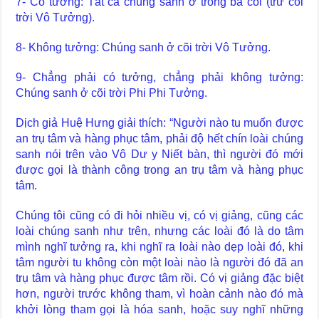
7- Có tưởng: Tất cả chúng sanh ở trong ba cõi (trừ cõi
trời Vô Tưởng).
8- Không tưởng: Chúng sanh ở cõi trời Vô Tưởng.
9- Chẳng phải có tưởng, chẳng phải không tưởng:
Chúng sanh ở cõi trời Phi Phi Tưởng.
Dịch giả Huệ Hưng giải thích: “Người nào tu muốn được
an trụ tâm và hàng phục tâm, phải độ hết chín loài chúng
sanh nói trên vào Vô Dư y Niết bàn, thì người đó mới
được gọi là thành công trong an trụ tâm và hàng phục
tâm.
Chúng tôi cũng có đi hỏi nhiều vị, có vị giảng, cũng các
loài chúng sanh như trên, nhưng các loài đó là do tâm
mình nghĩ tưởng ra, khi nghĩ ra loài nào dẹp loài đó, khi
tâm người tu không còn một loài nào là người đó đã an
trụ tâm và hàng phục được tâm rồi. Có vị giảng đặc biệt
hơn, người trước không tham, vì hoàn cảnh nào đó mà
khởi lòng tham gọi là hóa sanh, hoặc suy nghĩ những