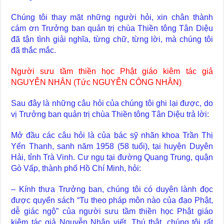
Chúng tôi thay mặt những người hỏi, xin chân thành
cám ơn Trưởng ban quản trị chùa Thiền tông Tân Diệu
đã tận tình giải nghĩa, từng chữ, từng lời, mà chúng tôi
đã thắc mắc.
Người sưu tầm thiền học Phật giáo kiêm tác giả
NGUYỄN NHÂN (Tức NGUYỄN CÔNG NHÂN)
Sau đây là những câu hỏi của chúng tôi ghi lại được, do
vị Trưởng ban quản trị chùa Thiền tông Tân Diệu trả lời:
Mở đầu các câu hỏi là của bác sỹ nhãn khoa Trần Thị
Yến Thanh, sanh năm 1958 (58 tuổi), tại huyện Duyên
Hải, tỉnh Trà Vinh. Cư ngụ tại đường Quang Trung, quận
Gò Vấp, thành phố Hồ Chí Minh, hỏi:
– Kính thưa Trưởng ban, chúng tôi có duyên lành đọc
được quyển sách “Tu theo pháp môn nào của đạo Phật,
dễ giác ngộ” của người sưu tầm thiền học Phật giáo
kiêm tác giả Nguyễn Nhân viết. Thú thật, chúng tôi rất