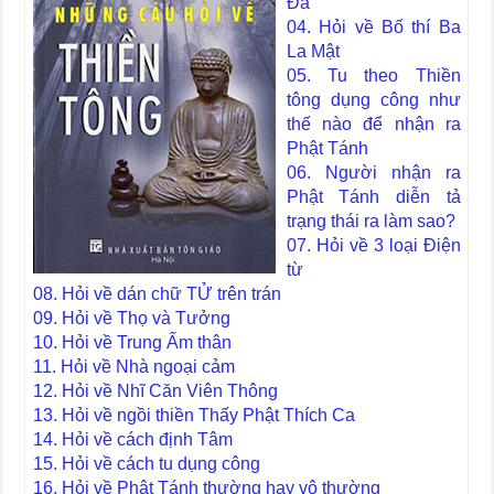
Đà
04. Hỏi về Bố thí Ba
La Mật
05. Tu theo Thiền
tông dụng công như
thế nào để nhận ra
Phật Tánh
06. Người nhận ra
Phật Tánh diễn tả
trạng thái ra làm sao?
07. Hỏi về 3 loại Điện
từ
08. Hỏi về dán chữ TỬ trên trán
09. Hỏi về Thọ và Tưởng
10. Hỏi về Trung Ấm thân
11. Hỏi về Nhà ngoại cảm
12. Hỏi về Nhĩ Căn Viên Thông
13. Hỏi về ngồi thiền Thấy Phật Thích Ca
14. Hỏi về cách định Tâm
15. Hỏi về cách tu dụng công
16. Hỏi về Phật Tánh thường hay vô thường