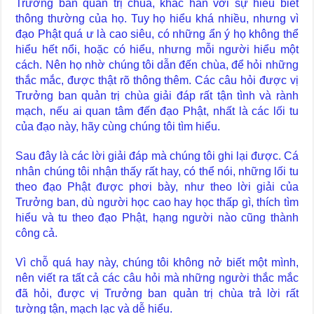
Trưởng ban quản trị chùa, khác hẳn với sự hiểu biết
thông thường của họ. Tuy họ hiểu khá nhiều, nhưng vì
đạo Phật quá ư là cao siêu, có những ẩn ý họ không thể
hiểu hết nổi, hoặc có hiểu, nhưng mỗi người hiểu một
cách. Nên họ nhờ chúng tôi dẫn đến chùa, để hỏi những
thắc mắc, được thật rõ thông thêm. Các câu hỏi được vị
Trưởng ban quản trị chùa giải đáp rất tận tình và rành
mạch, nếu ai quan tâm đến đạo Phật, nhất là các lối tu
của đạo này, hãy cùng chúng tôi tìm hiểu.
Sau đây là các lời giải đáp mà chúng tôi ghi lại được. Cá
nhân chúng tôi nhận thấy rất hay, có thể nói, những lối tu
theo đạo Phật được phơi bày, như theo lời giải của
Trưởng ban, dù người học cao hay học thấp gì, thích tìm
hiểu và tu theo đạo Phật, hạng người nào cũng thành
công cả.
Vì chỗ quá hay này, chúng tôi không nở biết một mình,
nên viết ra tất cả các câu hỏi mà những người thắc mắc
đã hỏi, được vị Trưởng ban quản trị chùa trả lời rất
tường tận, mạch lạc và dễ hiểu.