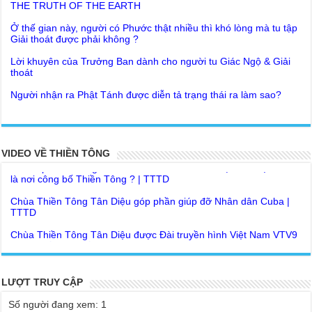
Ở thế gian này, người có Phước thật nhiều thì khó lòng mà tu tập
Giải thoát được phải không ?
Lời khuyên của Trưởng Ban dành cho người tu Giác Ngộ & Giải
thoát
Người nhận ra Phật Tánh được diễn tả trạng thái ra làm sao?
Giải đáp Thiền tông P19 - Ma Vương là ai? Cha để đức cho con?
Đức Phật dạy về cách tạo Công Đức và Phước Đức
Khoa học bế tắc về tìm nguồn gốc sự sống con người. Thầy
Như Lai dạy về Lời kỉnh nguyện trước khi ăn cơm
Nguyễn Nhân nói gì?
Bất lập văn tự, Giáo ngoại biệt truyền
Giải đáp Thiền tông P18 – Cõi vô sanh ở đâu? Tại sao Việt Nam
VIDEO VỀ THIỀN TÔNG
là nơi công bố Thiền Tông ? | TTTD
Như Lai Thanh Tịnh Thiền, Thiền Tông và Tổ Sư thiền là sao?
Chùa Thiền Tông Tân Diệu góp phần giúp đỡ Nhân dân Cuba |
Lục Diệu Pháp Môn
TTTD
Tu theo Thiền tông phải bỏ hết sao?
Chùa Thiền Tông Tân Diệu được Đài truyền hình Việt Nam VTV9
phỏng vấn trực tiếp
Yếu chỉ Thiền tông, Bí mật Thiền tông là sao?
Chùa Thiền Tông Tân Diệu - Phóng sự "Gieo duyên giữa mùa lũ"
Đức Phật Hoàng Trần Nhân Tông dạy con trong buổi lễ truyền
| TTTD
ngôi vua
Chùa Thiền Tông Tân Diệu được Báo Đài Nghệ An đưa tin giúp
LƯỢT TRUY CẬP
Tại sao Ma Vương không làm gì được Đức Phật?
người dân vùng lũ | TTTD
Số người đang xem: 1
Tinh thần Thiền tông