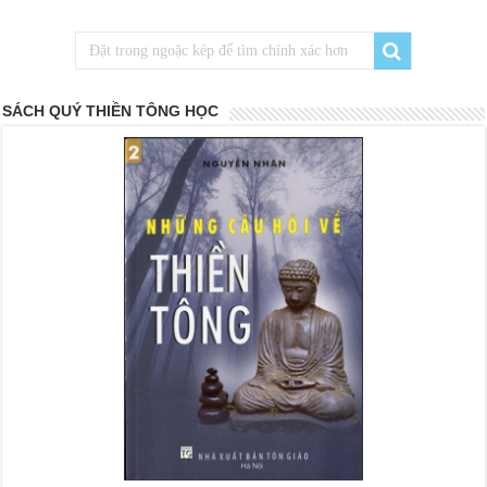
SÁCH QUÝ THIỀN TÔNG HỌC
<
>