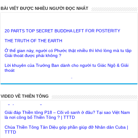
BÀI VIẾT ĐƯỢC NHIỀU NGƯỜI ĐỌC NHẤT
20 PARTS TOP SECRET BUDDHA LEFT FOR POSTERITY
THE TRUTH OF THE EARTH
Ở thế gian này, người có Phước thật nhiều thì khó lòng mà tu tập
Giải thoát được phải không ?
Lời khuyên của Trưởng Ban dành cho người tu Giác Ngộ & Giải
thoát
Người nhận ra Phật Tánh được diễn tả trạng thái ra làm sao?
Giải đáp Thiền tông P19 - Ma Vương là ai? Cha để đức cho con?
Đức Phật dạy về cách tạo Công Đức và Phước Đức
Khoa học bế tắc về tìm nguồn gốc sự sống con người. Thầy
VIDEO VỀ THIỀN TÔNG
Như Lai dạy về Lời kỉnh nguyện trước khi ăn cơm
Nguyễn Nhân nói gì?
Bất lập văn tự, Giáo ngoại biệt truyền
Giải đáp Thiền tông P18 – Cõi vô sanh ở đâu? Tại sao Việt Nam
là nơi công bố Thiền Tông ? | TTTD
Như Lai Thanh Tịnh Thiền, Thiền Tông và Tổ Sư thiền là sao?
Chùa Thiền Tông Tân Diệu góp phần giúp đỡ Nhân dân Cuba |
Lục Diệu Pháp Môn
TTTD
Tu theo Thiền tông phải bỏ hết sao?