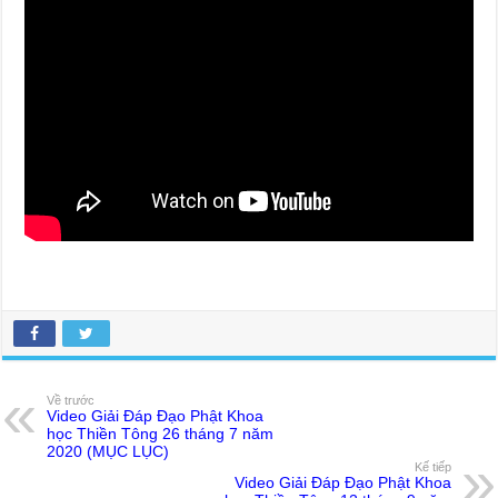
Về trước
Video Giải Đáp Đạo Phật Khoa
học Thiền Tông 26 tháng 7 năm
2020 (MỤC LỤC)
Kế tiếp
Video Giải Đáp Đạo Phật Khoa