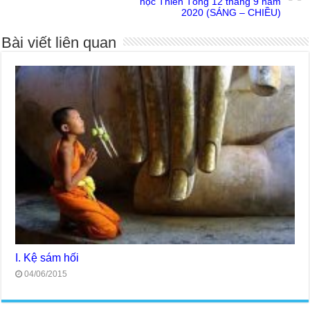
học Thiền Tông 12 tháng 9 năm
2020 (SÁNG – CHIỀU)
Bài viết liên quan
I. Kệ sám hối
04/06/2015