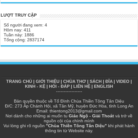
Chùa Thiền Tông Tân Diệu được Đài truyền hình Việt Nam VTV9
phỏng vấn trực tiếp
Yếu chỉ Thiền tông, Bí mật Thiền tông là sao?
LƯỢT TRUY CẬP
Chùa Thiền Tông Tân Diệu - Phóng sự "Gieo duyên giữa mùa lũ"
Đức Phật Hoàng Trần Nhân Tông dạy con trong buổi lễ truyền
| TTTD
ngôi vua
Số người đang xem: 4
Hôm nay: 411
Chùa Thiền Tông Tân Diệu được Báo Đài Nghệ An đưa tin giúp
Tại sao Ma Vương không làm gì được Đức Phật?
Tuần này: 1886
người dân vùng lũ | TTTD
Tổng cộng: 2837174
Tinh thần Thiền tông
Báo VTV, VOV, An Ninh Thủ Đô đưa tin về chùa Thiền Tông Tân
Diệu
Chùa Thiền Tông Tân Diệu tham dự kỷ niệm 100 năm ngày Báo
chí Việt Nam
Giải đáp Thiền tông P17 - Tu Tịnh độ có giải thoát không? Con
người đầu tiên? | TTTD
TRANG CHỦ
|
GIỚI THIỆU
|
CHÙA THƠ
|
SÁCH
|
ĐĨA
|
VIDEO
|
KINH - KỆ
|
HỎI - ĐÁP
|
LIÊN HỆ
|
ENGLISH
Chùa Thiền Tông Tân Diệu được vinh danh vì những đóng góp
-----------------
trong bảo tồn và phát huy di sản văn hóa phi vật thể
Bản quyền thuộc về Tổ Đình Chùa Thiền Tông Tân Diệu
Chùa Thiền Tông Tân Diệu được Đài Hà Nội thực hiện phóng sự
Đ/C: 273 Ấp Chánh Hội, xã Tân Mỹ, huyện Đức Hòa, tỉnh Long An
ngắn | TTTD
Email: thientong2013@gmail.com
Nơi dành cho những ai muốn tu
Giác Ngộ - Giải Thoát
và trở về
Chùa Thiền Tông Tân Diệu thiết thực hưởng ứng tháng nhân đạo
nguồn cội của chính mình
2025 - Báo Đời Sống Pháp Luật
Vui lòng ghi rõ nguồn
"Chùa Thiền Tông Tân Diệu"
khi phát hành
thông tin từ Website này.
Chùa Thiền Tông Tân Diệu - Giải đáp P16 Thần, Thánh Tiên ăn