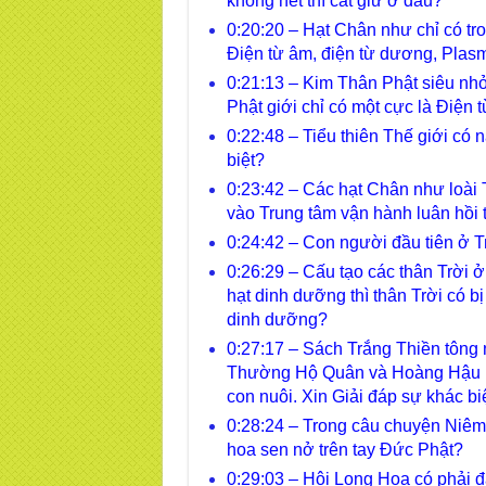
không hết thì cất giữ ở đâu?
0:20:20 – Hạt Chân như chỉ có tro
Điện từ âm, điện từ dương, Pl
0:21:13 – Kim Thân Phật siêu nhỏ
Phật giới chỉ có một cực là Điện 
0:22:48 – Tiểu thiên Thế giới có 
biệt?
0:23:42 – Các hạt Chân như loài 
vào Trung tâm vận hành luân hồi t
0:24:42 – Con người đầu tiên ở T
0:26:29 – Cấu tạo các thân Trời 
hạt dinh dưỡng thì thân Trời có bị
dinh dưỡng?
0:27:17 – Sách Trắng Thiền tông 
Thường Hộ Quân và Hoàng Hậu P
con nuôi. Xin Giải đáp sự khác bi
0:28:24 – Trong câu chuyện Niêm 
hoa sen nở trên tay Đức Phật?
0:29:03 – Hội Long Hoa có phải 