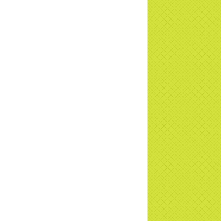
ơng trình Nhân đạo cấp Quốc gia - HTV
c tiếp
i đáp P15: Tổ chức loài Cô hồn? Giáo lý
 Phật khi nào xuất bản? | TTTD
 truyền hình đưa tin Chùa Thiền Tông
 Diệu cùng Hội Chữ Thập Đỏ trao quà |
TD
t tử Thiền Tông Tân Diệu trao 115 triệu
trợ gia đình khó khăn tại Nghệ An
i đáp Thiền Tông P14: Nguồn gốc của
Dương lịch. Tầng Bình lưu lớn đến đâu?
a Thiền Tông Tân Diệu - Tự hào Di sản
t Nam - VTV8 đưa tin Thời sự | TTTD
h Hoa Đất Việt - Chùa Thiền Tông Tân
u - Diễn đàn Gala Xuân 2025
5 đưa tin chùa Thiền Tông Tân Diệu
m dự Lễ hội Văn hóa 54 dân tộc | TTTD
a Thiền Tông Tân Diệu góp phần giữ
 văn hóa, tín ngưỡng - VTV4 đưa tin |
TD