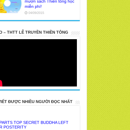
mượn sách Thiền tông học
miễn phí!
04/09/2015
O – THTT LỄ TRUYỀN THIỀN TÔNG
VIẾT ĐƯỢC NHIỀU NGƯỜI ĐỌC NHẤT
 PARTS TOP SECRET BUDDHA LEFT
R POSTERITY
E TRUTH OF THE EARTH