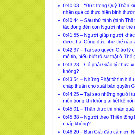
0:40:03 – “Đức trọng Quỷ Thần ki
nhân quả có thực hiện bình thườ
0:40:44 – Sáu thứ tánh (tánh Thầ
tác động đến con Người như thế
0:41:55 – Người giúp người khác
được hạt Công đức như thế nào v
0:42:37 – Tại sao quyển Giáo lý
mê tín, hiểu biết rõ sự thật ở Thế 
0:43:23 – Có phải Giáo lý chưa x
không?
0:43:54 – Những Phật tử tìm hiểu
chấp thuận cho xuất bản quyển G
0:44:25 – Tại sao những người tu
môn trong khi không ai liệt kê nổ
0:45:01 – Thần thực thi nhân quả 
0:45:38 – Người theo Thiền tông 
chấp không?
0:46:20 – Ban Giải đáp cảm ơn N