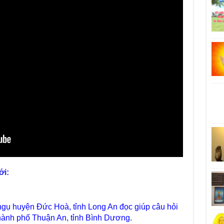
ới:
ngụ huyện Đức Hoà, tỉnh Long An đọc giúp câu hỏi
hành phố Thuận An, tỉnh Bình Dương.