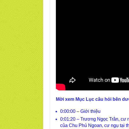
Mời xem Mục Lục câu hỏi bên dư
0:00:00 – Giới thiệu
0:01:20 – Trương Ngọc Trân, cư 
của Chu Phú Ngoan, cư ngụ tại t