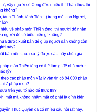
chư
nh”, vậy người có Công đức nhiều thì Thần thực thi
trự
ng không?
Giả
n, tánh Thánh, tánh Tiên…) trong mỗi con Người,
Đạo
 nào?
Đài
Tân
 hiểu về pháp môn Thiền tông, thì người đó nhận
TT
à người đó có biểu hiện gì không?
Phậ
 chưa được xuất bản để giúp người dân không còn
hỗ 
giới này?
Giả
uất bản nên chưa xử lý được các thầy chùa giả
Âm-
Chù
 pháp môn Thiền tông có thể làm gì để nhà nước
Việ
iáo lý?
Tin
 theo các pháp môn Vật lý vẫn tin có 84.000 pháp
Diệ
i chỉ 7 pháp môn?
VTV
dựa trên yếu tố nào để thực thi?
tha
khi mất mà không nhắm mắt có phải là dính kiến
Chù
gìn
TT
guyễn Thục Quyên đã có nhiều câu hỏi rất hay.