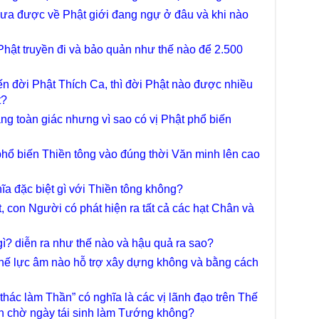
Diệ
TT
hưa được về Phật giới đang ngự ở đâu và khi nào
Chù
làm
hật truyền đi và bảo quản như thế nào để 2.500
Chù
dươ
ến đời Phật Thích Ca, thì đời Phật nào được nhiều
t?
Phó
Diệ
ng toàn giác nhưng vì sao có vị Phật phổ biến
Hà 
Bất
phổ biến Thiền tông vào đúng thời Văn minh lên cao
Tôn
TT
ĩa đặc biệt gì với Thiền tông không?
Đài
- H
t, con Người có phát hiện ra tất cả các hạt Chân và
Tâm
dịp
 gì? diễn ra như thế nào và hậu quả ra sao?
TT
hế lực âm nào hỗ trợ xây dựng không và bằng cách
Kỷ 
Ng
hác làm Thần” có nghĩa là các vị lãnh đạo trên Thế
Chù
ần chờ ngày tái sinh làm Tướng không?