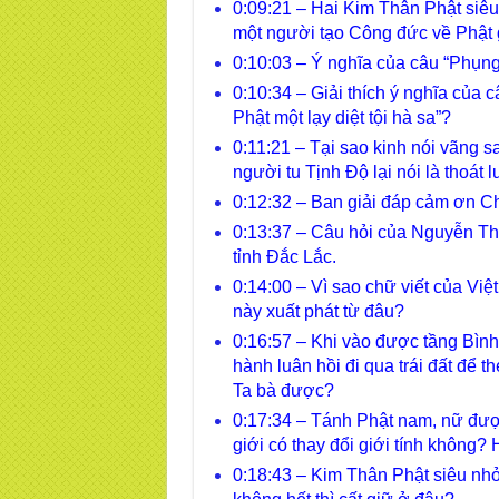
0:09:21 – Hai Kim Thân Phật siê
một người tạo Công đức về Phật gi
0:10:03 – Ý nghĩa của câu “Phụn
0:10:34 – Giải thích ý nghĩa của
Phật một lạy diệt tội hà sa”?
0:11:21 – Tại sao kinh nói vãng s
người tu Tịnh Độ lại nói là thoát
0:12:32 – Ban giải đáp cảm ơn Ch
0:13:37 – Câu hỏi của Nguyễn Th
tỉnh Đắc Lắc.
0:14:00 – Vì sao chữ viết của Việt
này xuất phát từ đâu?
0:16:57 – Khi vào được tầng Bình
hành luân hồi đi qua trái đất để t
Ta bà được?
0:17:34 – Tánh Phật nam, nữ đượ
giới có thay đổi giới tính không? 
0:18:43 – Kim Thân Phật siêu nh