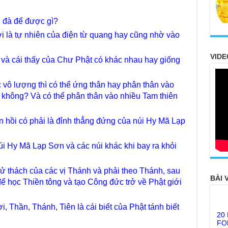
u đà để được gì?
ới là tự nhiên của điện từ quang hay cũng nhờ vào
VIDE
 và cái thấy của Chư Phật có khác nhau hay giống
c vô lượng thì có thể ứng thân hay phân thân vào
c không? Và có thể phân thân vào nhiều Tam thiên
n hồi có phải là đỉnh thẳng đứng của núi Hy Mã Lạp
úi Hy Mã Lạp Sơn và các núi khác khi bay ra khỏi
ử thách của các vị Thánh và phải theo Thánh, sau
BÀI 
ể học Thiền tông và tạo Công đức trở về Phật giới
20
ời, Thần, Thánh, Tiên là cái biết của Phật tánh biết
FO
TH