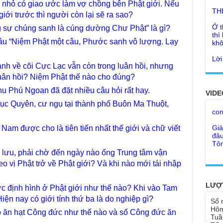
u nhỏ có giao ước làm vợ chồng bên Phật giới. Nếu
Ở t
ới trước thì người còn lại sẽ ra sao?
thì
g sự chúng sanh là cúng dường Chư Phật” là gì?
khô
 câu “Niệm Phật một câu, Phước sanh vô lượng. Lạy
Lời
tu 
Giả
anh về cõi Cực Lạc vẫn còn trong luân hồi, nhưng
Ngư
Cha
thá
 luân hồi? Niệm Phật thế nào cho đúng?
Kho
u Phú Ngoan đã đặt nhiều câu hỏi rất hay.
Đức
VIDE
con
Ph
ục Quyên, cư ngụ tại thành phố Buôn Ma Thuột,
Giả
Như
đâu
cơ
 Nam được cho là tiên tiến nhất thế giới và chữ viết
Tôn
Bất
Chù
 lưu, phải chờ đến ngày nào ống Trung tâm vận
đỡ 
Như
heo vị Phật trở về Phật giới? Và khi nào mới tái nhập
Tổ 
Chù
hìn
Lục
LƯỢ
c định hình ở Phật giới như thế nào? Khi vào Tam
Chù
Tu 
Hiện nay có giới tính thứ ba là do nghiệp gì?
"Gi
Số 
Hôm
Yếu
ỏ ăn hạt Công đức như thế nào và số Công đức ăn
Chù
Tuầ
sa