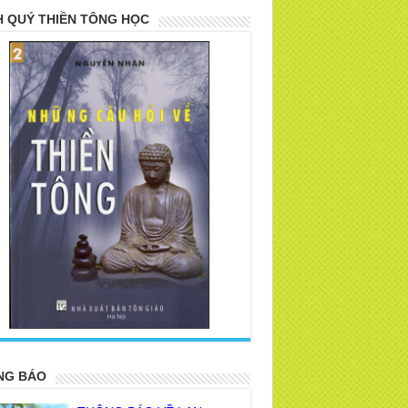
 QUÝ THIỀN TÔNG HỌC
>
NG BÁO