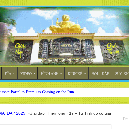
ĐĨA
VIDEO
HÌNH ẢNH
KINH KỆ
HỎI – ĐÁP
SỨC KH
timate Portal to Premium Gaming on the Run
IẢI ĐÁP 2025
»
Giải đáp Thiền tông P17 – Tu Tịnh độ có giải