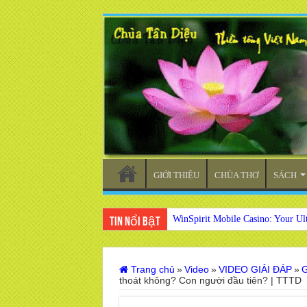
GIỚI THIỆU
CHÙA THƠ
SÁCH
WinSpirit Mobile Casino: Your Ul
Tin nổi bật
Trang chủ
»
Video
»
VIDEO GIẢI ĐÁP
»
G
thoát không? Con người đầu tiên? | TTTD