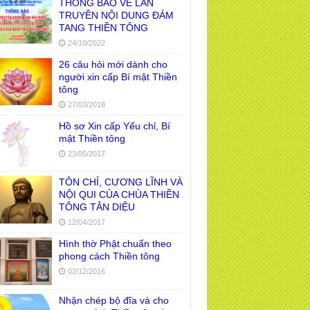
THÔNG BÁO VỀ LAN
TRUYỀN NỘI DUNG ĐÁM
TANG THIỀN TÔNG
24/10/2022
26 câu hỏi mới dành cho
người xin cấp Bí mật Thiền
tông
27/03/2018
Hồ sơ Xin cấp Yếu chỉ, Bí
mật Thiền tông
23/05/2017
TÔN CHỈ, CƯƠNG LĨNH VÀ
NỘI QUI CỦA CHÙA THIỀN
TÔNG TÂN DIỆU
12/04/2017
Hình thờ Phật chuẩn theo
phong cách Thiền tông
02/12/2016
Nhận chép bộ đĩa và cho