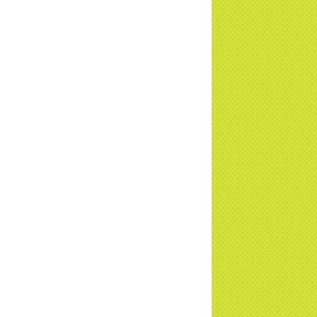
u - Truyền hình VTVCab thực hiện |
TD
a Thiền Tông Tân Diệu được Đài VTV9
 phóng sự vinh danh | TTTD
a Thiền Tông Tân Diệu được tuyên
ng - Đài VTV1 đưa tin | TTTD
ng sự Hà Tĩnh về chùa Thiền Tông Tân
u phối hợp cùng Hội Chữ Thập Đỏ TP.
Nội | TTTD
 ngờ 10 năm sau quay lại chùa Thiền
g Tân Diệu và cái kết không ngờ ... |
TD
 HTV7 đưa tin chùa Thiền Tông Tân Diệu
ành trình lan tỏa yêu thương | TTTD
 sự của Thiền gia Thị Hoa (ĐN) nhân
 kỷ niệm 8 năm Công bố Huyền ký |
TD
niệm 8 năm Công bố Huyền Ký - Đoàn
hệ An
a Thiền Tông Tân Diệu tham gia