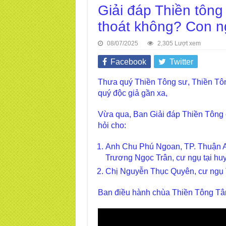
Giải đáp Thiền tông
thoát không? Con n
08/07/2025
2,305 Lượt xem
Facebook
Twitter
Thưa quý Thiền Tông sư, Thiền Tôn
quý độc giả gần xa,
Vừa qua, Ban Giải đáp Thiền Tông 
hỏi cho:
Anh Chu Phú Ngoan, TP. Thuận An
Trương Ngọc Trân, cư ngụ tại hu
Chị Nguyễn Thục Quyên, cư ngụ T
Ban điều hành chùa Thiền Tông Tân