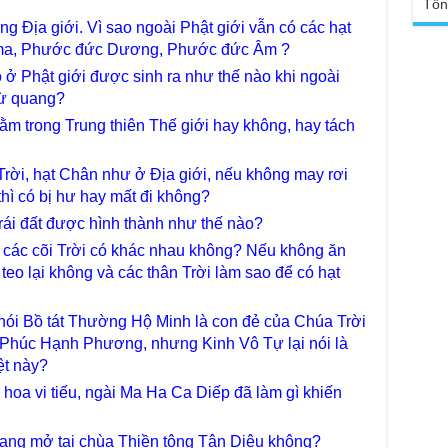
Ngh
Tổn
TT
Đức
ng Địa giới. Vì sao ngoài Phật giới vẫn có các hạt
tro
asma, Phước đức Dương, Phước đức Âm ?
Báo
chù
Tại
 ở Phật giới được sinh ra như thế nào khi ngoài
Phậ
từ quang?
Chù
100
Tin
nằm trong Trung thiên Thế giới hay không, hay tách
Giả
tho
Trời, hạt Chân như ở Địa giới, nếu không may rơi
Chù
hì có bị hư hay mất đi không?
vì 
rái đất được hình thành như thế nào?
huy
ở các cõi Trời có khác nhau không? Nếu không ăn
Chù
 teo lại không và các thân Trời làm sao để có hạt
thự
Chù
nói Bồ tát Thường Hộ Minh là con đẻ của Chúa Trời
ứng
Phá
húc Hạnh Phương, nhưng Kinh Vô Tự lại nói là
ệt này?
Chù
Thầ
hoa vi tiếu, ngài Ma Ha Ca Diếp đã làm gì khiến
súc
Phó
đang mở tại chùa Thiền tông Tân Diệu không?