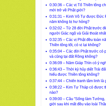
0:30:36 – Các vị Tổ Thiền tông c
mới trở về Phật giới?
0:31:31 – Kinh Vô Tự được Đức P
năm không bị hư hỏng?
0:32:02 – Từ 28 đời Phật trước đ
người Giác ngộ và Giải thoát nhấ
0:32:35 – Các vị Phật đều toàn nă
Thiền tông tốt, có vị lại không?
0:35:04 – Các đời Phật trước có 
và cũng tại đất Rồng không?
0:36:09 – Năm Giáp Thìn có ý ngh
0:36:43 – Thời kỳ hủy diệt Trái đấ
hiểu được Thiền tông không?
0:37:44 – Chiến tranh tâm linh là
0:38:22 – Kim Tự Tháp có được t
nào?
0:39:00 – Câu “Sống làm Tướng, t
giới sau khi mất đều vào loài Th