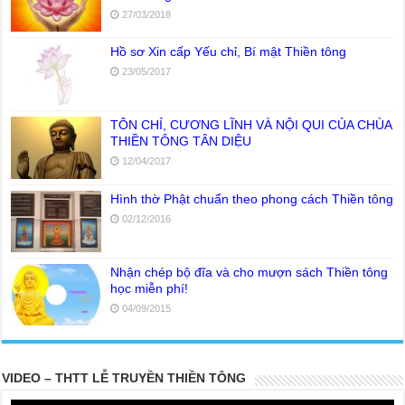
27/03/2018
Hồ sơ Xin cấp Yếu chỉ, Bí mật Thiền tông
23/05/2017
TÔN CHỈ, CƯƠNG LĨNH VÀ NỘI QUI CỦA CHÙA
THIỀN TÔNG TÂN DIỆU
12/04/2017
Hình thờ Phật chuẩn theo phong cách Thiền tông
02/12/2016
Nhận chép bộ đĩa và cho mượn sách Thiền tông
học miễn phí!
04/09/2015
VIDEO – THTT LỄ TRUYỀN THIỀN TÔNG