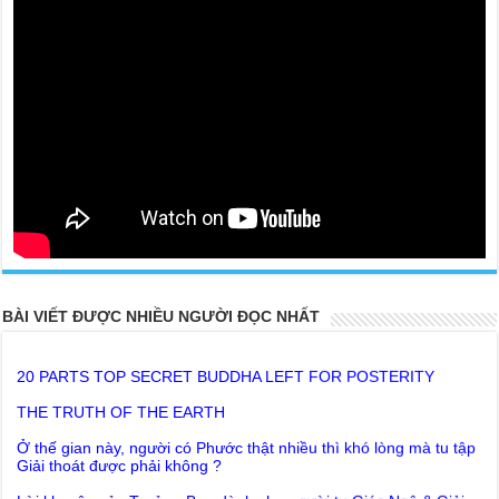
BÀI VIẾT ĐƯỢC NHIỀU NGƯỜI ĐỌC NHẤT
20 PARTS TOP SECRET BUDDHA LEFT FOR POSTERITY
THE TRUTH OF THE EARTH
Ở thế gian này, người có Phước thật nhiều thì khó lòng mà tu tập
Giải thoát được phải không ?
Lời khuyên của Trưởng Ban dành cho người tu Giác Ngộ & Giải
thoát