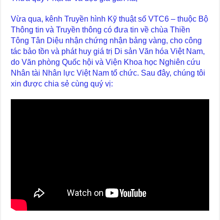
Vừa qua, kênh Truyền hình Kỹ thuật số VTC6 – thuộc Bộ
Thông tin và Truyền thông có đưa tin về chùa Thiền
Tông Tân Diệu nhận chứng nhận bảng vàng, cho công
tác bảo tồn và phát huy giá trị Di sản Văn hóa Việt Nam,
do Văn phòng Quốc hội và Viện Khoa học Nghiên cứu
Nhân tài Nhân lực Việt Nam tổ chức. Sau đây, chúng tôi
xin được chia sẻ cùng quý vị: