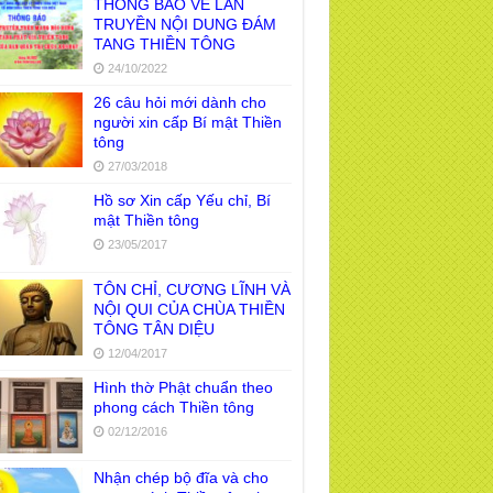
THÔNG BÁO VỀ LAN
TRUYỀN NỘI DUNG ĐÁM
TANG THIỀN TÔNG
24/10/2022
26 câu hỏi mới dành cho
người xin cấp Bí mật Thiền
tông
27/03/2018
Hồ sơ Xin cấp Yếu chỉ, Bí
mật Thiền tông
23/05/2017
TÔN CHỈ, CƯƠNG LĨNH VÀ
NỘI QUI CỦA CHÙA THIỀN
TÔNG TÂN DIỆU
12/04/2017
Hình thờ Phật chuẩn theo
phong cách Thiền tông
02/12/2016
Nhận chép bộ đĩa và cho