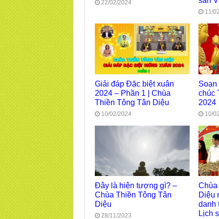
sản V
22/02/2024
11/0
Giải đáp Đặc biệt xuân
Soạn
2024 – Phần 1 | Chùa
chúc 
Thiền Tông Tân Diệu
2024
10/02/2024
10/0
Đây là hiện tượng gì? –
Chùa 
Chùa Thiền Tông Tân
Diệu 
Diệu
danh 
Lịch 
28/11/2023