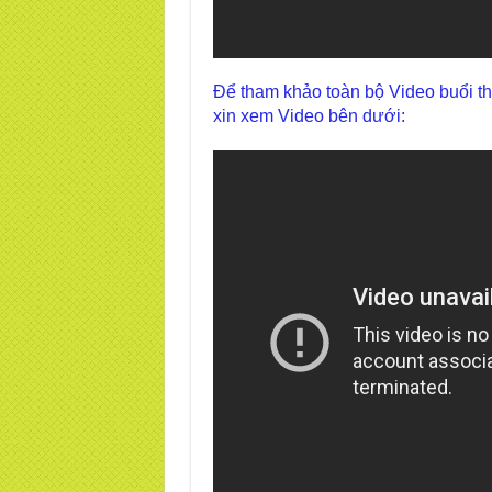
Để tham khảo toàn bộ Video buổi thự
xin xem Video bên dưới: