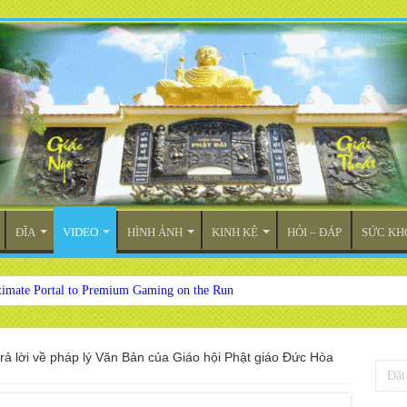
ĐĨA
VIDEO
HÌNH ẢNH
KINH KỆ
HỎI – ĐÁP
SỨC KH
timate Portal to Premium Gaming on the Run
trả lời về pháp lý Văn Bản của Giáo hội Phật giáo Đức Hòa