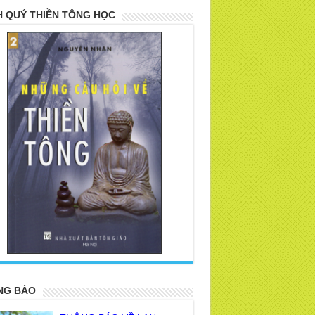
 QUÝ THIỀN TÔNG HỌC
>
NG BÁO