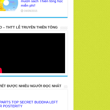
mượn sách Thiền tông học
miễn phí!
04/09/2015
O – THTT LỄ TRUYỀN THIỀN TÔNG
VIẾT ĐƯỢC NHIỀU NGƯỜI ĐỌC NHẤT
 PARTS TOP SECRET BUDDHA LEFT
R POSTERITY
E TRUTH OF THE EARTH