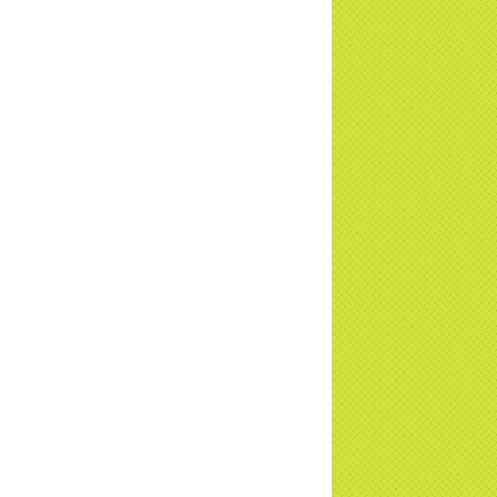
c tiếp
i đáp P15: Tổ chức loài Cô hồn? Giáo lý
 Phật khi nào xuất bản? | TTTD
 truyền hình đưa tin Chùa Thiền Tông
 Diệu cùng Hội Chữ Thập Đỏ trao quà |
TD
t tử Thiền Tông Tân Diệu trao 115 triệu
trợ gia đình khó khăn tại Nghệ An
i đáp Thiền Tông P14: Nguồn gốc của
Dương lịch. Tầng Bình lưu lớn đến đâu?
a Thiền Tông Tân Diệu - Tự hào Di sản
t Nam - VTV8 đưa tin Thời sự | TTTD
h Hoa Đất Việt - Chùa Thiền Tông Tân
u - Diễn đàn Gala Xuân 2025
5 đưa tin chùa Thiền Tông Tân Diệu
m dự Lễ hội Văn hóa 54 dân tộc | TTTD
a Thiền Tông Tân Diệu góp phần giữ
 văn hóa, tín ngưỡng - VTV4 đưa tin |
TD