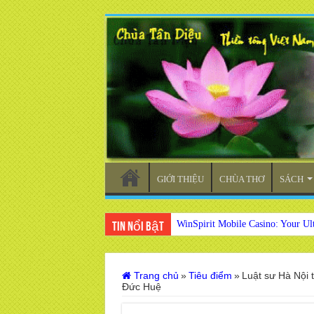
GIỚI THIỆU
CHÙA THƠ
SÁCH
WinSpirit Mobile Casino: Your Ul
Tin nổi bật
Trang chủ
»
Tiêu điểm
»
Luật sư Hà Nội 
Đức Huệ