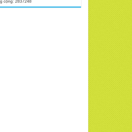
g cộng: 2837248
TD
 Phật Hoàng Trần Nhân Tông dạy con
ng buổi lễ truyền ngôi vua
 VTV, VOV, An Ninh Thủ Đô đưa tin về
a Thiền Tông Tân Diệu
 sao Ma Vương không làm gì được Đức
t?
a Thiền Tông Tân Diệu tham dự kỷ niệm
 năm ngày Báo chí Việt Nam
h thần Thiền tông
i đáp Thiền tông P17 - Tu Tịnh độ có giải
át không? Con người đầu tiên? | TTTD
a Thiền Tông Tân Diệu được vinh danh
những đóng góp trong bảo tồn và phát
 di sản văn hóa phi vật thể
a Thiền Tông Tân Diệu được Đài Hà Nội
c hiện phóng sự ngắn | TTTD
a Thiền Tông Tân Diệu thiết thực hưởng
 tháng nhân đạo 2025 - Báo Đời Sống
p Luật
a Thiền Tông Tân Diệu - Giải đáp P16
n, Thánh Tiên ăn gì? Đạo dạy Tu để làm
 sinh?
ng sự Nét đẹp về chùa Thiền Tông Tân
u - Truyền hình VTVCab thực hiện |