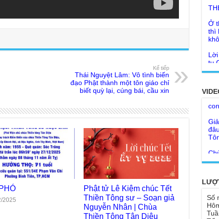
Ở t
thì
khô
Lời
tu 
Giả
Ngư
Cha
Kế tiếp
thá
Thái Nguyệt Lâm: Vô tình biến
đạo Phật thành một tôn giáo chỉ
Kho
Đức
biết quỳ lại, cúng bái, cầu xin
VIDE
con
Ph
Giả
Như
đâu
cơ
Tôn
Bất
Chù
đỡ 
Như
Tổ 
Chù
hìn
Lục
LƯỢ
Chù
 PHÓ
Phật tử Lê Kiệm chúc Tết
Tu 
"Gi
Thiền Tông sư – Soạn giả
Số 
2/2025
Yếu
Nguyễn Nhân | Chùa
Hôm
Chù
sa
Tuầ
Thiền Tông Tân Diệu
Ngh