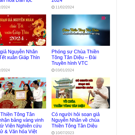
ăn hóa Dân tộc
2024
TT
2/2024
11/02/2024
Chù
làm
Chù
dươ
Phó
Diệ
 giả Nguyễn Nhân
Phóng sự Chùa Thiền
Hà 
Tết xuân Giáp Thìn
Tông Tân Diệu – Đài
Bất
Truyền hình VTC
Tôn
2/2024
03/01/2024
TT
Đài
- H
Tâm
dịp
TT
Thiền Tông Tân
Có người hỏi soạn giả
Kỷ 
Ng
nhận bảng vàng vinh
Nguyễn Nhân về chùa
từ Viện Nghiên cứu
Thiền Tông Tân Diệu
Chù
sử & Văn hóa Việt
10/07/2023
chư