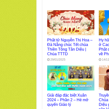
Phật tử Nguyễn Thị Hoa –
Hy hữ
Đà Nẵng chúc Tết chùa
ở Cao
Thiền Tông Tân Diệu |
Phật 
Chùa TTTD
về Ph
29/01/2025
14/1
Giải đáp đặc biệt Xuân
Truyề
2024 – Phần 2 – Hé mở
Chùa 
quyển Giáo lý
Diệu 