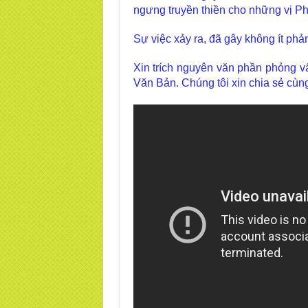
ngưng truyền thiền cho những vị Phậ
Sự việc xảy ra, đã gây không ít phả
Xin trích nguyên văn phần phỏng v
Văn Bản. Chúng tôi xin chia sẻ cùn