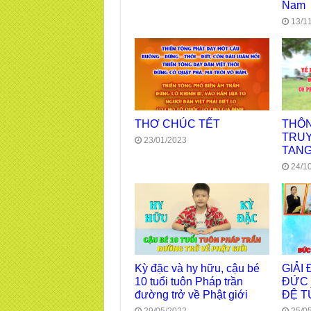
Nam
13/1
THƠ CHÚC TẾT
THÔN
TRUY
23/01/2023
TANG
24/1
Kỳ đặc và hy hữu, cậu bé
GIẢI
10 tuổi tuôn Pháp trần
ĐỨC 
đường trở về Phật giới
ĐỆ T
29/05/2022
25/0