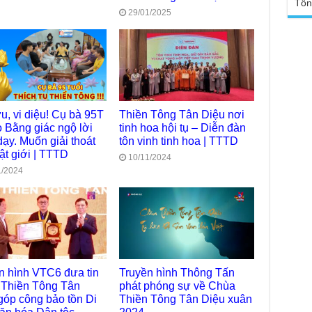
Tổn
TT
29/01/2025
Đức
tro
Báo
chù
Tại
Phậ
Chù
100
Tin
Giả
tho
u, vi diệu! Cụ bà 95T
Thiền Tông Tân Diệu nơi
 Bằng giác ngộ lời
tinh hoa hội tụ – Diễn đàn
Chù
dạy. Muốn giải thoát
tôn vinh tinh hoa | TTTD
vì 
ật giới | TTTD
huy
10/11/2024
1/2024
Chù
thự
Chù
ứng
Phá
Chù
Thầ
n hình VTC6 đưa tin
Truyền hình Thông Tấn
súc
Thiền Tông Tân
phát phóng sự về Chùa
góp công bảo tồn Di
Thiền Tông Tân Diệu xuân
Phó
Diệ