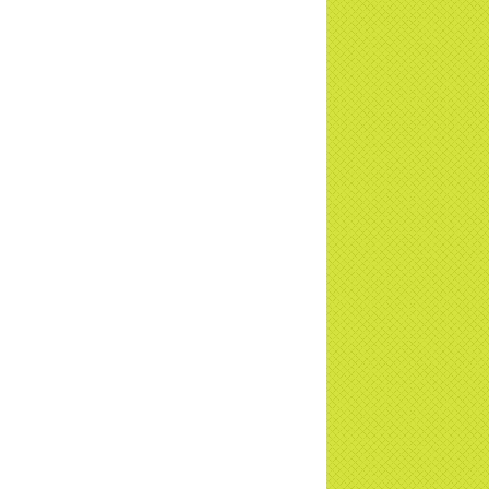
TD
a Thiền Tông Tân Diệu được Đài VTV9
 phóng sự vinh danh | TTTD
a Thiền Tông Tân Diệu được tuyên
ng - Đài VTV1 đưa tin | TTTD
ng sự Hà Tĩnh về chùa Thiền Tông Tân
u phối hợp cùng Hội Chữ Thập Đỏ TP.
Nội | TTTD
 ngờ 10 năm sau quay lại chùa Thiền
g Tân Diệu và cái kết không ngờ ... |
TD
 HTV7 đưa tin chùa Thiền Tông Tân Diệu
ành trình lan tỏa yêu thương | TTTD
 sự của Thiền gia Thị Hoa (ĐN) nhân
 kỷ niệm 8 năm Công bố Huyền ký |
TD
niệm 8 năm Công bố Huyền Ký - Đoàn
hệ An
a Thiền Tông Tân Diệu tham gia
ơng trình Nhân đạo cấp Quốc gia - HTV