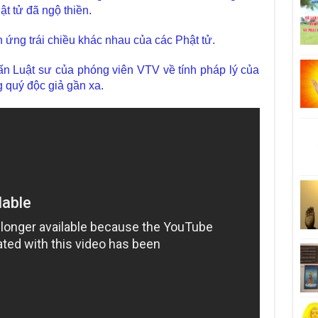
t tử đã ngộ thiền.
n ứng trái chiều khác nhau của các Phật tử.
ấn Luật sư của phóng viên VTV về tính pháp lý của
g quý độc giả gần xa.