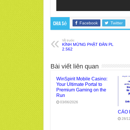
Facebook
Twitter
Chia sẻ
Về trước
KÍNH MỪNG PHẬT ĐẢN PL
2.562
Bài viết liên quan
WinSpirit Mobile Casino:
Your Ultimate Portal to
Premium Gaming on the
Run
03/06/2026
CÁO
28/1