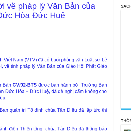
lời về pháp lý Văn Bản của
SÁCH
 Đức Hòa Đức Huệ
nh Việt Nam (VTV) đã có buổi phỏng vấn Luật sư Lê
, về tính pháp lý Văn Bản của Giáo Hội Phật Giáo
ăn Bản
CV/02-BTS
được ban hành bởi Trưởng Ban
uyện Đức Hòa – Đức Huệ, đã đề nghị cấm không cho
ệu.
<
an quản trị Tổ đình chùa Tân Diệu đã lập tức thi
THÔ
hánh điện Thiền tông, chùa Tân Diệu đã thông báo