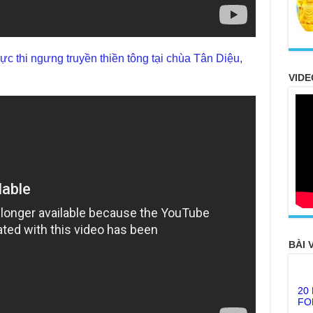
c thi ngưng truyền thiền tông tại chùa Tân Diệu,
VIDE
BÀI 
20
FO
TH