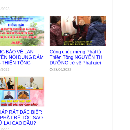
trự
1/2023
Giả
Đạo
Đài
Tân
TT
Phậ
hỗ 
G BÁO VỀ LAN
Cùng chúc mừng Phật tử
ỀN NỘI DUNG ĐÁM
Thiền Tông NGUYỄN THỊ
Giả
 THIỀN TÔNG
DƯỠNG trở về Phật giới
Âm-
0/2022
23/06/2022
Chù
Việ
Tin
Diệ
VTV
tha
 ĐÁP RẤT ĐẶC BIỆT:
Chù
PHẬT ĐỂ TÓC SAO
gìn
Ử LẠI CẠO ĐẦU?
TT
5/2022