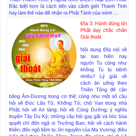
Đặc biệt hơn là cách tiến vào cảnh giới Thanh Tịnh
hay làm thế nào để nhận ra Phật Tánh của mình …
Đĩa 3: Hành đúng lời
Phật dạy chắc chắn
Giải thoát
Nội dung Đĩa nói về
tại sao hiện nay
người Tu cũng như
không Tu bị bệnh
nhiều? Lý giải về
cách ăn uống theo
Thiền Tông để cân
bằng Âm-Dương trong cơ thể; cũng như một số câu
hỏi về Đức Lão Tử, Khổng Tử; chữ Vạn trong nhà
Phật; hỏi về An táng; hỏi về Cúng Dường; ý nghĩa
truyện Tây Du Ký; những câu hỏi gay gắt và hóc búa
quyết chí đốn ngã vị Trưởng Ban; hỏi về cách hành
thiền; đốn ngộ tiệm tu; lời nguyền của Ma Vương; điều