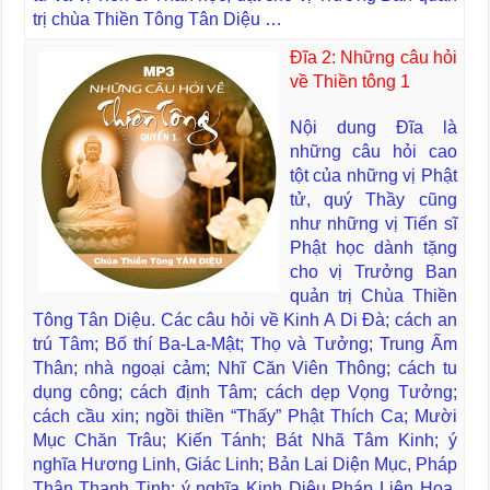
trị chùa Thiền Tông Tân Diệu …
Đĩa 2: Những câu hỏi
về Thiền tông 1
Nội dung Đĩa là
những câu hỏi cao
tột của những vị Phật
tử, quý Thầy cũng
như những vị Tiến sĩ
Phật học dành tặng
cho vị Trưởng Ban
quản trị Chùa Thiền
Tông Tân Diệu. Các câu hỏi về Kinh A Di Đà; cách an
trú Tâm; Bố thí Ba-La-Mật; Thọ và Tưởng; Trung Ấm
Thân; nhà ngoại cảm; Nhĩ Căn Viên Thông; cách tu
dụng công; cách định Tâm; cách dẹp Vọng Tưởng;
cách cầu xin; ngồi thiền “Thấy” Phật Thích Ca; Mười
Mục Chăn Trâu; Kiến Tánh; Bát Nhã Tâm Kinh; ý
nghĩa Hương Linh, Giác Linh; Bản Lai Diện Mục, Pháp
Thân Thanh Tịnh; ý nghĩa Kinh Diệu Pháp Liên Hoa.