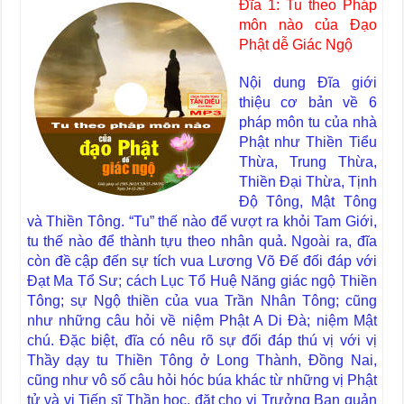
Đĩa 1: Tu theo Pháp
môn nào của Đạo
Phật dễ Giác Ngộ
Nội dung Đĩa giới
thiệu cơ bản về 6
pháp môn tu của nhà
Phật như Thiền Tiểu
Thừa, Trung Thừa,
Thiền Đại Thừa, Tịnh
Độ Tông, Mật Tông
và Thiền Tông. “Tu” thế nào để vượt ra khỏi Tam Giới,
tu thế nào để thành tựu theo nhân quả. Ngoài ra, đĩa
còn đề cập đến sự tích vua Lương Võ Đế đối đáp với
Đạt Ma Tổ Sư; cách Lục Tổ Huệ Năng giác ngộ Thiền
Tông; sự Ngộ thiền của vua Trần Nhân Tông; cũng
như những câu hỏi về niệm Phật A Di Đà; niệm Mật
chú. Đặc biệt, đĩa có nêu rõ sự đối đáp thú vị với vị
Thầy dạy tu Thiền Tông ở Long Thành, Đồng Nai,
cũng như vô số câu hỏi hóc búa khác từ những vị Phật
tử và vị Tiến sĩ Thần học, đặt cho vị Trưởng Ban quản