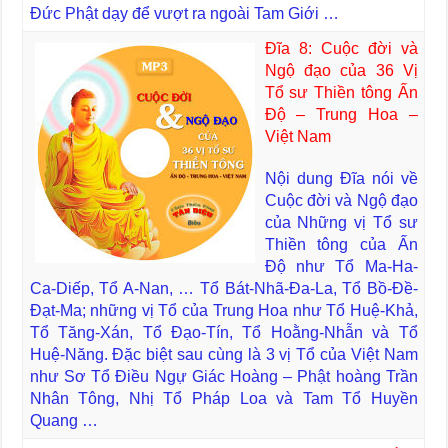
Đức Phật dạy để vượt ra ngoài Tam Giới …
Đĩa 8: Cuộc đời và
Ngộ đạo của 36 Vị
Tổ sư Thiền tông Ấn
Độ – Trung Hoa –
Việt Nam
Nội dung Đĩa nói về
Cuộc đời và Ngộ đạo
của Những vị Tổ sư
Thiền tông của Ấn
Độ như Tổ Ma-Ha-
Ca-Diếp, Tổ A-Nan, … Tổ Bát-Nhã-Đa-La, Tổ Bồ-Đề-
Đạt-Ma; những vị Tổ của Trung Hoa như Tổ Huệ-Khả,
Tổ Tăng-Xán, Tổ Đạo-Tín, Tổ Hoằng-Nhẫn và Tổ
Huệ-Năng. Đặc biệt sau cùng là 3 vị Tổ của Việt Nam
như Sơ Tổ Điều Ngự Giác Hoàng – Phật hoàng Trần
Nhân Tông, Nhị Tổ Pháp Loa và Tam Tổ Huyền
Quang …