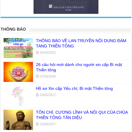
<
>
THÔNG BÁO
THÔNG BÁO VỀ LAN TRUYỀN NỘI DUNG ĐÁM
TANG THIỀN TÔNG
24/10/2022
26 câu hỏi mới dành cho người xin cấp Bí mật
Thiền tông
27/03/2018
Hồ sơ Xin cấp Yếu chỉ, Bí mật Thiền tông
23/05/2017
TÔN CHỈ, CƯƠNG LĨNH VÀ NỘI QUI CỦA CHÙA
THIỀN TÔNG TÂN DIỆU
12/04/2017