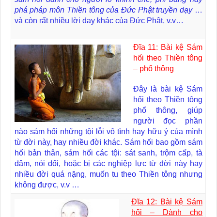
phá pháp môn Thiền tông của Đức Phật truyền dạy
…
và còn rất nhiều lời dạy khác của Đức Phật, v.v…
Đĩa 11: Bài kệ Sám
hối theo Thiền tông
– phổ thông
Đây là bài kệ Sám
hối theo Thiền tông
phổ thông, giúp
người đọc phần
nào sám hối những tội lỗi vô tình hay hữu ý của mình
từ đời này, hay nhiều đời khác. Sám hối bao gồm sám
hối bản thân, sám hối các tội: sát sanh, trộm cấp, tà
dâm, nói dối, hoặc bị các nghiệp lực từ đời này hay
nhiều đời quá nặng, muốn tu theo Thiền tông nhưng
không được, v.v …
Đĩa 12: Bài kệ Sám
hối – Dành cho