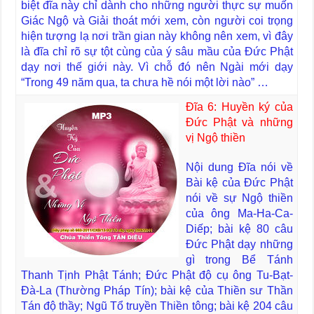
biệt đĩa này chỉ dành cho những người thực sự muốn
Giác Ngộ và Giải thoát mới xem, còn người coi trọng
hiện tượng lạ nơi trần gian này không nên xem, vì đây
là đĩa chỉ rõ sự tột cùng của ý sâu mầu của Đức Phật
dạy nơi thế giới này. Vì chỗ đó nên Ngài mới dạy
“Trong 49 năm qua, ta chưa hề nói một lời nào” …
Đĩa 6: Huyền ký của
Đức Phật và những
vị Ngộ thiền
Nội dung Đĩa nói về
Bài kệ của Đức Phật
nói về sự Ngộ thiền
của ông Ma-Ha-Ca-
Diếp; bài kệ 80 câu
Đức Phật dạy những
gì trong Bể Tánh
Thanh Tịnh Phật Tánh; Đức Phật độ cụ ông Tu-Bạt-
Đà-La (Thường Pháp Tín); bài kệ của Thiền sư Thần
Tán độ thầy; Ngũ Tổ truyền Thiền tông; bài kệ 204 câu