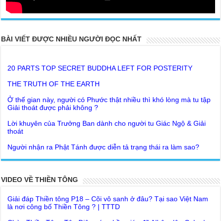
BÀI VIẾT ĐƯỢC NHIỀU NGƯỜI ĐỌC NHẤT
20 PARTS TOP SECRET BUDDHA LEFT FOR POSTERITY
THE TRUTH OF THE EARTH
Ở thế gian này, người có Phước thật nhiều thì khó lòng mà tu tập
Giải thoát được phải không ?
Lời khuyên của Trưởng Ban dành cho người tu Giác Ngộ & Giải
thoát
Người nhận ra Phật Tánh được diễn tả trạng thái ra làm sao?
Giải đáp Thiền tông P19 - Ma Vương là ai? Cha để đức cho con?
Đức Phật dạy về cách tạo Công Đức và Phước Đức
Khoa học bế tắc về tìm nguồn gốc sự sống con người. Thầy
Như Lai dạy về Lời kỉnh nguyện trước khi ăn cơm
Nguyễn Nhân nói gì?
VIDEO VỀ THIỀN TÔNG
Bất lập văn tự, Giáo ngoại biệt truyền
Giải đáp Thiền tông P18 – Cõi vô sanh ở đâu? Tại sao Việt Nam
là nơi công bố Thiền Tông ? | TTTD
Như Lai Thanh Tịnh Thiền, Thiền Tông và Tổ Sư thiền là sao?
Chùa Thiền Tông Tân Diệu góp phần giúp đỡ Nhân dân Cuba |
Lục Diệu Pháp Môn