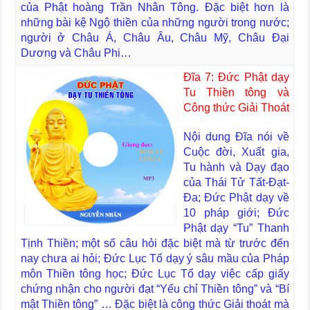
của Phật hoàng Trần Nhân Tông. Đặc biệt hơn là
những bài kệ Ngộ thiền của những người trong nước;
người ở Châu Á, Châu Âu, Châu Mỹ, Châu Đại
Dương và Châu Phi…
Đĩa 7: Đức Phật dạy
Tu Thiền tông và
Công thức Giải Thoát
Nội dung Đĩa nói về
Cuộc đời, Xuất gia,
Tu hành và Dạy đạo
của Thái Tử Tất-Đạt-
Đa; Đức Phật dạy về
10 pháp giới; Đức
Phật dạy “Tu” Thanh
Tịnh Thiền; một số câu hỏi đặc biệt mà từ trước đến
nay chưa ai hỏi; Đức Lục Tổ dạy ý sâu mầu của Pháp
môn Thiền tông học; Đức Lục Tổ dạy việc cấp giấy
chứng nhận cho người đạt “Yếu chỉ Thiền tông” và “Bí
mật Thiền tông” … Đặc biệt là công thức Giải thoát mà