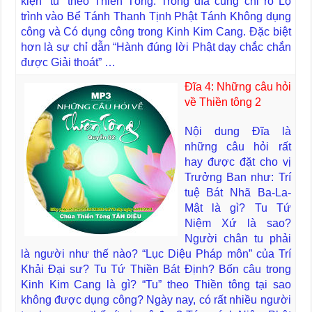
kiện “tu” theo Thiền Tông. Trong đĩa cũng chỉ rõ Lộ
trình vào Bể Tánh Thanh Tịnh Phật Tánh Không dụng
công và Có dụng công trong Kinh Kim Cang. Đặc biệt
hơn là sự chỉ dẫn “Hành đúng lời Phật dạy chắc chắn
được Giải thoát” …
Đĩa 4: Những câu hỏi
về Thiền tông 2
Nội dung Đĩa là
những câu hỏi rất
hay được đặt cho vị
Trưởng Ban như: Trí
tuệ Bát Nhã Ba-La-
Mật là gì? Tu Tứ
Niệm Xứ là sao?
Người chân tu phải
là người như thế nào? “Lục Diệu Pháp môn” của Trí
Khải Đại sư? Tu Tứ Thiền Bát Định? Bốn câu trong
Kinh Kim Cang là gì? “Tu” theo Thiền tông tại sao
không được dụng công? Ngày nay, có rất nhiều người