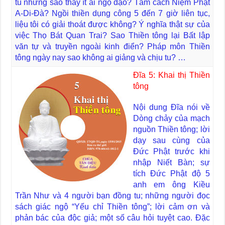
tu nhưng sao thấy ít ai ngộ đạo? Tám cách Niệm Phật
A-Di-Đà? Ngồi thiền dụng công 5 đến 7 giờ liên tục,
liệu tôi có giải thoát được không? Ý nghĩa thật sự của
việc Thọ Bát Quan Trai? Sao Thiền tông lại Bất lập
văn tự và truyền ngoài kinh điển? Pháp môn Thiền
tông ngày nay sao không ai giảng và chịu tu? …
Đĩa 5: Khai thị Thiền
tông
Nội dung Đĩa nói về
Dòng chảy của mạch
nguồn Thiền tông; lời
dạy sau cùng của
Đức Phật trước khi
nhập Niết Bàn; sự
tích Đức Phật độ 5
anh em ông Kiều
Trần Như và 4 người bạn đồng tu; những người đọc
sách giác ngộ “Yếu chỉ Thiền tông”; lời cảm ơn và
phản bác của độc giả; một số câu hỏi tuyệt cao. Đặc