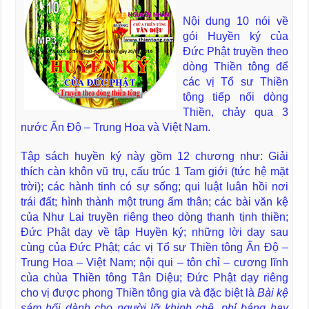
Nội dung 10 nói về
gói Huyền ký của
Đức Phật truyền theo
dòng Thiền tông để
các vị Tổ sư Thiền
tông tiếp nối dòng
Thiền, chảy qua 3
nước Ấn Độ – Trung Hoa và Việt Nam.
Tập sách huyền ký này gồm 12 chương như: Giải
thích càn khôn vũ trụ, cấu trúc 1 Tam giới (tức hệ mặt
trời); các hành tinh có sự sống; qui luật luân hồi nơi
trái đất; hình thành một trung ấm thân; các bài văn kệ
của Như Lai truyền riêng theo dòng thanh tịnh thiền;
Đức Phật dạy về tập Huyền ký; những lời dạy sau
cùng của Đức Phật; các vị Tổ sư Thiền tông Ấn Độ –
Trung Hoa – Việt Nam; nội qui – tôn chỉ – cương lĩnh
của chùa Thiền tông Tân Diệu; Đức Phật dạy riêng
cho vị được phong Thiền tông gia và đặc biệt là
Bài kệ
sám hối dành cho người lỡ khinh chê, phỉ báng hay