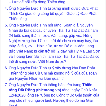
– Lực để nối tiếp dòng Thiền tông.
Ông Nguyễn Đức Tịnh tự xưng mình được Đức Phật
Thích Ca giao ông công bố quyển Giáo Lý Đạo Phật
Thiền tông.
Ông Nguyễn Đức Tịnh nói rằng: Soạn giả Nguyễn
Nhân đã bịa đặt câu chuyện Thái Tử Tất Đạt Đa năm
24 tuổi, sang thăm nước Văn Lang, gặp vua Hùng
Nghị Vương thứ 17, khi thời đó chưa có máy bay, tàu
thủy, ô tàu, v.v… Hơn nữa, từ Ấn Độ qua Văn Lang
(tức Việt Nam) bị cản trở bởi 2 dãy núi Hy Mã Lạp Sơn
và Hoàng Liên Sơn thì làm sao Thái Tử Tất Đạt Đa có
thể đi sang nước Việt Nam được?
Ông Nguyễn Đức Tịnh tự ý xây dựng khu Đạo Phật
Thiền tông bên Củ Chi mà không hỏi ý của của soạn
giả Nguyễn Nhân và Ban quản trị.
Ông Nguyễn Đức Tịnh thông báo trên trang
Thiền
tông Đất Rồng
(
thientong.vn)
rằng, ngày Chủ Nhật
12/4/2020, ông sẽ “Công bố Công thức Giải thoát” của
ông cho nhiều người biết. Nương theo đó mà Giải
thoát.