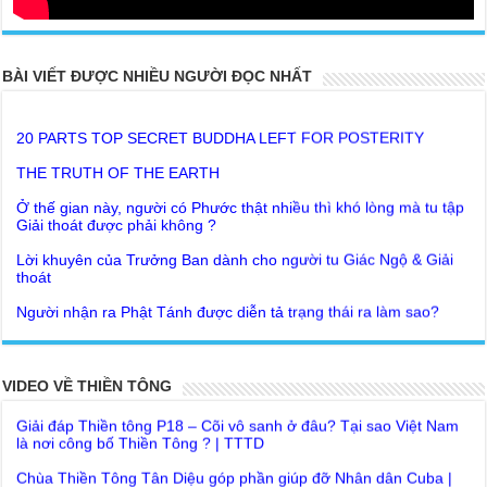
BÀI VIẾT ĐƯỢC NHIỀU NGƯỜI ĐỌC NHẤT
20 PARTS TOP SECRET BUDDHA LEFT FOR POSTERITY
THE TRUTH OF THE EARTH
Ở thế gian này, người có Phước thật nhiều thì khó lòng mà tu tập
Giải thoát được phải không ?
Lời khuyên của Trưởng Ban dành cho người tu Giác Ngộ & Giải
thoát
Người nhận ra Phật Tánh được diễn tả trạng thái ra làm sao?
Giải đáp Thiền tông P19 - Ma Vương là ai? Cha để đức cho con?
Đức Phật dạy về cách tạo Công Đức và Phước Đức
Khoa học bế tắc về tìm nguồn gốc sự sống con người. Thầy
Như Lai dạy về Lời kỉnh nguyện trước khi ăn cơm
Nguyễn Nhân nói gì?
Bất lập văn tự, Giáo ngoại biệt truyền
Giải đáp Thiền tông P18 – Cõi vô sanh ở đâu? Tại sao Việt Nam
VIDEO VỀ THIỀN TÔNG
là nơi công bố Thiền Tông ? | TTTD
Như Lai Thanh Tịnh Thiền, Thiền Tông và Tổ Sư thiền là sao?
Chùa Thiền Tông Tân Diệu góp phần giúp đỡ Nhân dân Cuba |
Lục Diệu Pháp Môn
TTTD
Tu theo Thiền tông phải bỏ hết sao?
Chùa Thiền Tông Tân Diệu được Đài truyền hình Việt Nam VTV9