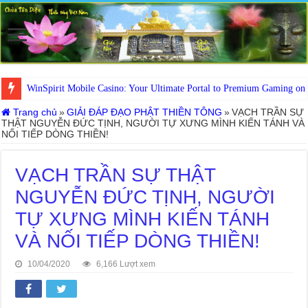
WinSpirit Mobile Casino: Your Ultimate Portal to Premium Gaming on
Trang chủ
»
GIẢI ĐÁP ĐẠO PHẬT THIỀN TÔNG
»
VẠCH TRẦN SỰ
THẬT NGUYỄN ĐỨC TỊNH, NGƯỜI TỰ XƯNG MÌNH KIẾN TÁNH VÀ
NỐI TIẾP DÒNG THIỀN!
VẠCH TRẦN SỰ THẬT
NGUYỄN ĐỨC TỊNH, NGƯỜI
TỰ XƯNG MÌNH KIẾN TÁNH
VÀ NỐI TIẾP DÒNG THIỀN!
10/04/2020
6,166 Lượt xem