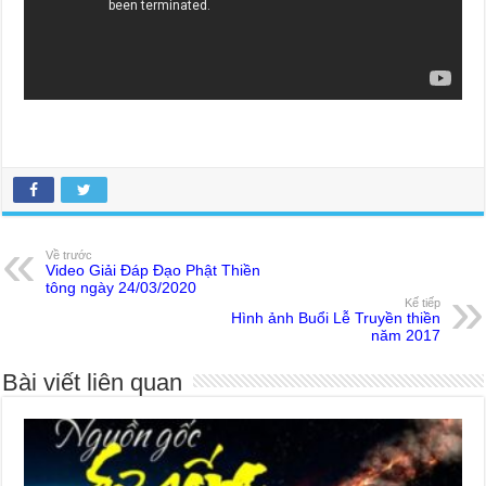
Về trước
Video Giải Đáp Đạo Phật Thiền
tông ngày 24/03/2020
Kế tiếp
Hình ảnh Buổi Lễ Truyền thiền
năm 2017
Bài viết liên quan