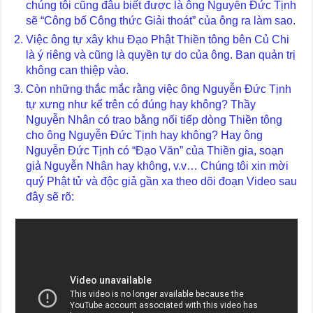
chúng tôi cũng đâu biết được là ông Nguyễn Đức Tịnh
sẽ “Công bố Công thức Giải thoát” của ông ra làm sao.
Việc ông tự xây khu Đạo Phật Thiền tông bên Củ Chi
là ý riêng và cũng là quyền tự do của ông. Ban quản trị
không can thiệp vào.
Còn những thắc mắc rằng việc ông Nguyễn Đức Tịnh
tự xưng như kể trên có đúng hay không? Thầy
Nguyễn Nhân có trao bằng nối tiếp dòng Thiền tông
cho ông Nguyễn Đức Tịnh hay không? Hay ông
Nguyễn Đức Tịnh có “Đạo Văn” của Thiền gia, soạn
giả Nguyễn Nhân hay không, v.v… Chúng tôi xin mời
quý Phật tử và độc giả gần xa theo dõi đoạn Video sau
đây sẽ rõ: