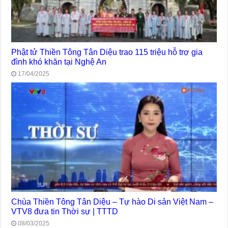
Phật tử Thiền Tông Tân Diệu trao 115 triệu hỗ trợ gia
đình khó khăn tại Nghệ An
17/04/2025
Chùa Thiền Tông Tân Diệu – Tự hào Di sản Việt Nam –
VTV8 đưa tin Thời sự | TTTD
08/03/2025