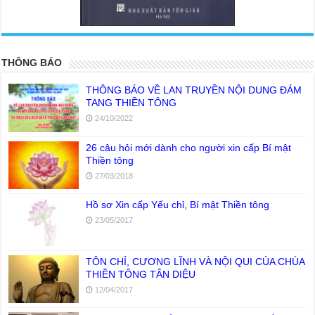
<
>
THÔNG BÁO
THÔNG BÁO VỀ LAN TRUYỀN NỘI DUNG ĐÁM
TANG THIỀN TÔNG
24/10/2022
26 câu hỏi mới dành cho người xin cấp Bí mật
Thiền tông
27/03/2018
Hồ sơ Xin cấp Yếu chỉ, Bí mật Thiền tông
23/05/2017
TÔN CHỈ, CƯƠNG LĨNH VÀ NỘI QUI CỦA CHÙA
THIỀN TÔNG TÂN DIỆU
12/04/2017