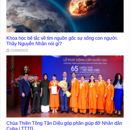
Khoa học bế tắc về tìm nguồn gốc sự sống con người.
Thầy Nguyễn Nhân nói gì?
15/09/2025
Chùa Thiền Tông Tân Diệu góp phần giúp đỡ Nhân dân
Cuba | TTTD