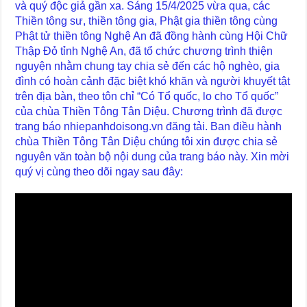
và quý độc giả gần xa. Sáng 15/4/2025 vừa qua, các
Thiền tông sư, thiền tông gia, Phật gia thiền tông cùng
Phật tử thiền tông Nghệ An đã đồng hành cùng Hội Chữ
Thập Đỏ tỉnh Nghệ An, đã tổ chức chương trình thiện
nguyện nhằm chung tay chia sẻ đến các hộ nghèo, gia
đình có hoàn cảnh đặc biệt khó khăn và người khuyết tật
trên địa bàn, theo tôn chỉ “Có Tổ quốc, lo cho Tổ quốc”
của chùa Thiền Tông Tân Diệu. Chương trình đã được
trang báo nhiepanhdoisong.vn đăng tải. Ban điều hành
chùa Thiền Tông Tân Diệu chúng tôi xin được chia sẻ
nguyên văn toàn bộ nội dung của trang báo này. Xin mời
quý vị cùng theo dõi ngay sau đây: