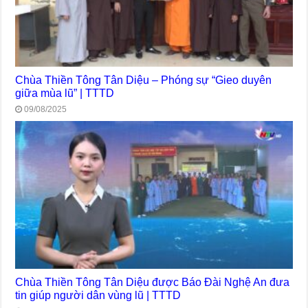
Chùa Thiền Tông Tân Diệu – Phóng sự “Gieo duyên
giữa mùa lũ” | TTTD
09/08/2025
Chùa Thiền Tông Tân Diệu được Báo Đài Nghệ An đưa
tin giúp người dân vùng lũ | TTTD