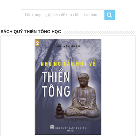
SÁCH QUÝ THIỀN TÔNG HỌC
<
>