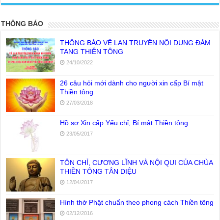
THÔNG BÁO
THÔNG BÁO VỀ LAN TRUYỀN NỘI DUNG ĐÁM
TANG THIỀN TÔNG
24/10/2022
26 câu hỏi mới dành cho người xin cấp Bí mật
Thiền tông
27/03/2018
Hồ sơ Xin cấp Yếu chỉ, Bí mật Thiền tông
23/05/2017
TÔN CHỈ, CƯƠNG LĨNH VÀ NỘI QUI CỦA CHÙA
THIỀN TÔNG TÂN DIỆU
12/04/2017
Hình thờ Phật chuẩn theo phong cách Thiền tông
02/12/2016