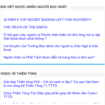
BÀI VIẾT ĐƯỢC NHIỀU NGƯỜI ĐỌC NHẤT
20 PARTS TOP SECRET BUDDHA LEFT FOR POSTERITY
THE TRUTH OF THE EARTH
Ở thế gian này, người có Phước thật nhiều thì khó lòng mà tu tập
Giải thoát được phải không ?
Lời khuyên của Trưởng Ban dành cho người tu Giác Ngộ & Giải
thoát
Người nhận ra Phật Tánh được diễn tả trạng thái ra làm sao?
Giải đáp Thiền tông P19 - Ma Vương là ai? Cha để đức cho con?
Đức Phật dạy về cách tạo Công Đức và Phước Đức
Khoa học bế tắc về tìm nguồn gốc sự sống con người. Thầy
Như Lai dạy về Lời kỉnh nguyện trước khi ăn cơm
Nguyễn Nhân nói gì?
Bất lập văn tự, Giáo ngoại biệt truyền
Giải đáp Thiền tông P18 – Cõi vô sanh ở đâu? Tại sao Việt Nam
VIDEO VỀ THIỀN TÔNG
là nơi công bố Thiền Tông ? | TTTD
Như Lai Thanh Tịnh Thiền, Thiền Tông và Tổ Sư thiền là sao?
Chùa Thiền Tông Tân Diệu góp phần giúp đỡ Nhân dân Cuba |
Lục Diệu Pháp Môn
TTTD
Tu theo Thiền tông phải bỏ hết sao?
Chùa Thiền Tông Tân Diệu được Đài truyền hình Việt Nam VTV9
phỏng vấn trực tiếp
Yếu chỉ Thiền tông, Bí mật Thiền tông là sao?