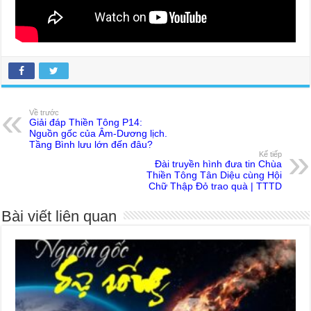
Về trước
Giải đáp Thiền Tông P14:
Nguồn gốc của Âm-Dương lịch.
Tầng Bình lưu lớn đến đâu?
Kế tiếp
Đài truyền hình đưa tin Chùa
Thiền Tông Tân Diệu cùng Hội
Chữ Thập Đỏ trao quà | TTTD
Bài viết liên quan