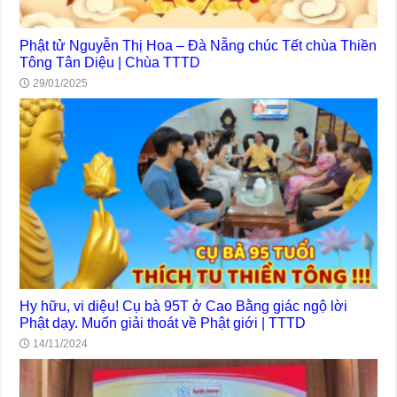
Phật tử Nguyễn Thị Hoa – Đà Nẵng chúc Tết chùa Thiền
Tông Tân Diệu | Chùa TTTD
29/01/2025
Hy hữu, vi diệu! Cụ bà 95T ở Cao Bằng giác ngộ lời
Phật dạy. Muốn giải thoát về Phật giới | TTTD
14/11/2024