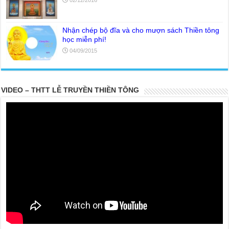
02/12/2016
Nhận chép bộ đĩa và cho mượn sách Thiền tông
học miễn phí!
04/09/2015
VIDEO – THTT LỄ TRUYỀN THIỀN TÔNG