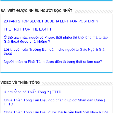
BÀI VIẾT ĐƯỢC NHIỀU NGƯỜI ĐỌC NHẤT
20 PARTS TOP SECRET BUDDHA LEFT FOR POSTERITY
THE TRUTH OF THE EARTH
Ở thế gian này, người có Phước thật nhiều thì khó lòng mà tu tập
Giải thoát được phải không ?
Lời khuyên của Trưởng Ban dành cho người tu Giác Ngộ & Giải
thoát
Người nhận ra Phật Tánh được diễn tả trạng thái ra làm sao?
Giải đáp Thiền tông P19 - Ma Vương là ai? Cha để đức cho con?
Đức Phật dạy về cách tạo Công Đức và Phước Đức
Khoa học bế tắc về tìm nguồn gốc sự sống con người. Thầy
Như Lai dạy về Lời kỉnh nguyện trước khi ăn cơm
Nguyễn Nhân nói gì?
Bất lập văn tự, Giáo ngoại biệt truyền
Giải đáp Thiền tông P18 – Cõi vô sanh ở đâu? Tại sao Việt Nam
là nơi công bố Thiền Tông ? | TTTD
VIDEO VỀ THIỀN TÔNG
Như Lai Thanh Tịnh Thiền, Thiền Tông và Tổ Sư thiền là sao?
Chùa Thiền Tông Tân Diệu góp phần giúp đỡ Nhân dân Cuba |
Lục Diệu Pháp Môn
TTTD
Tu theo Thiền tông phải bỏ hết sao?
Chùa Thiền Tông Tân Diệu được Đài truyền hình Việt Nam VTV9
phỏng vấn trực tiếp
Yếu chỉ Thiền tông, Bí mật Thiền tông là sao?