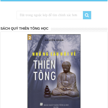
SÁCH QUÝ THIỀN TÔNG HỌC
<
>