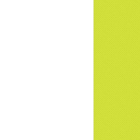
 phóng sự vinh danh | TTTD
a Thiền Tông Tân Diệu được tuyên
ng - Đài VTV1 đưa tin | TTTD
ng sự Hà Tĩnh về chùa Thiền Tông Tân
u phối hợp cùng Hội Chữ Thập Đỏ TP.
Nội | TTTD
 ngờ 10 năm sau quay lại chùa Thiền
g Tân Diệu và cái kết không ngờ ... |
TD
 HTV7 đưa tin chùa Thiền Tông Tân Diệu
ành trình lan tỏa yêu thương | TTTD
 sự của Thiền gia Thị Hoa (ĐN) nhân
 kỷ niệm 8 năm Công bố Huyền ký |
TD
niệm 8 năm Công bố Huyền Ký - Đoàn
hệ An
a Thiền Tông Tân Diệu tham gia
ơng trình Nhân đạo cấp Quốc gia - HTV
c tiếp
i đáp P15: Tổ chức loài Cô hồn? Giáo lý