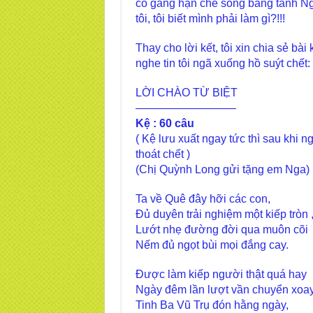
cố gắng hạn chế sống bằng tánh Ngư
tôi, tôi biết mình phải làm gì?!!!
Thay cho lời kết, tôi xin chia sẻ bà
nghe tin tôi ngã xuống hồ suýt chết:
LỜI CHÀO TỪ BIỆT
—————————
Kệ : 60 câu
( Kệ lưu xuất ngay tức thì sau khi
thoát chết )
(Chị Quỳnh Long gửi tặng em Nga)
Ta về Quê đây hỡi các con,
Đủ duyên trải nghiệm một kiếp tròn 
Lướt nhẹ đường đời qua muôn cõi
Nếm đủ ngọt bùi mọi đắng cay.
Được làm kiếp người thật quá hay
Ngày đêm lần lượt vần chuyển xoa
Tinh Ba Vũ Trụ đón hằng ngày,