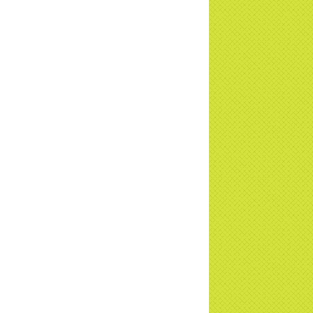
 Phật khi nào xuất bản? | TTTD
 truyền hình đưa tin Chùa Thiền Tông
 Diệu cùng Hội Chữ Thập Đỏ trao quà |
TD
t tử Thiền Tông Tân Diệu trao 115 triệu
trợ gia đình khó khăn tại Nghệ An
i đáp Thiền Tông P14: Nguồn gốc của
Dương lịch. Tầng Bình lưu lớn đến đâu?
a Thiền Tông Tân Diệu - Tự hào Di sản
t Nam - VTV8 đưa tin Thời sự | TTTD
h Hoa Đất Việt - Chùa Thiền Tông Tân
u - Diễn đàn Gala Xuân 2025
5 đưa tin chùa Thiền Tông Tân Diệu
m dự Lễ hội Văn hóa 54 dân tộc | TTTD
a Thiền Tông Tân Diệu góp phần giữ
 văn hóa, tín ngưỡng - VTV4 đưa tin |
TD
 đàm cùng Giáo sư: Pháp môn Giải thoát
hùa Thiền Tông Tân Diệu - TTTD