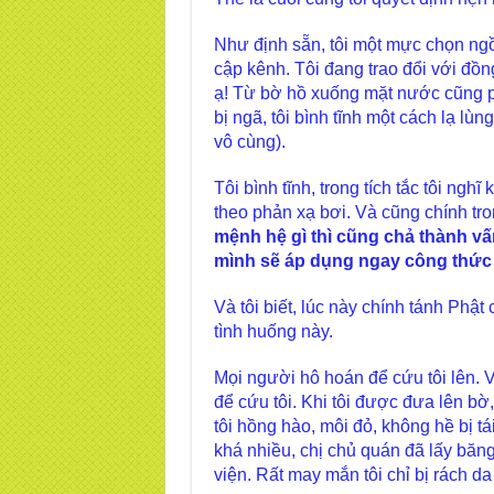
Như định sẵn, tôi một mực chọn ng
cập kênh. Tôi đang trao đổi với đồn
ạ! Từ bờ hồ xuống mặt nước cũng ph
bị ngã, tôi bình tĩnh một cách lạ lù
vô cùng).
Tôi bình tĩnh, trong tích tắc tôi nghĩ
theo phản xạ bơi. Và cũng chính tron
mệnh hệ gì thì cũng chả thành vấ
mình sẽ áp dụng ngay công thức 
Và tôi biết, lúc này chính tánh Phật
tình huống này.
Mọi người hô hoán để cứu tôi lên. 
để cứu tôi. Khi tôi được đưa lên bờ, t
tôi hồng hào, môi đỏ, không hề bị 
khá nhiều, chị chủ quán đã lấy băng
viện. Rất may mắn tôi chỉ bị rách da