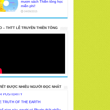
mượn sách Thiền tông học
miễn phí!
04/09/2015
O – THTT LỄ TRUYỀN THIỀN TÔNG
 PARTS TOP SECRET BUDDHA LEFT
R POSTERITY
VIẾT ĐƯỢC NHIỀU NGƯỜI ĐỌC NHẤT
E TRUTH OF THE EARTH
hế gian này, người có Phước thật nhiều
 khó lòng mà tu tập Giải thoát được phải
ng ?