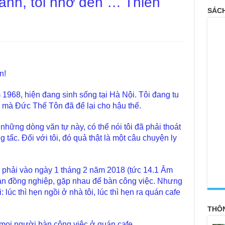
nh, tôi nhớ đến … Thiền
SÁCH
n!
 1968, hiện đang sinh sống tại Hà Nội. Tôi đang tu
 mà Đức Thế Tôn đã để lại cho hậu thế.
 những dòng văn tự này, có thể nói tôi đã phải thoát
g tấc. Đối với tôi, đó quả thật là một câu chuyện ly
gặp phải vào ngày 1 tháng 2 năm 2018 (tức 14.1 Âm
<
bạn đồng nghiệp, gặp nhau để bàn công việc. Nhưng
: lúc thì hẹn ngồi ở nhà tôi, lúc thì hẹn ra quán cafe
THÔ
 mọi người bàn công việc ở quán cafe.