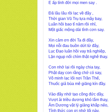
E ấp tình đời mọi men say .
Đã lâu lâu rồi lạc về đây ,
Thời gian Vũ Trụ tựa mây bay,
Luân hồi bao tỉ năm rồi nhỉ,
Một giấc mộng dài tỉnh cơn say.
Xin cảm ơn đời Ta đi đây,
Mọi nỗi đau buồn dứt từ đây,
Lục Đạo luân hồi vay trả nghiệp,
Lặn ngụp nổi chìm thật nghê thay.
Con nhớ lại rồi ngày chia tay,
Phật dạy con rằng chớ có say,
Vô minh lạc lối nơi Trần Thế,
Thuốc giả bùa mê giăng kín đầy.
Vào đây nhớ tạo công đức dầy,
Vượt ải triều dương khó lắm thay,
Âm Dương vật lý giăng khắp nẻo,
Tỉnh thức con ơi nhớ lối này.