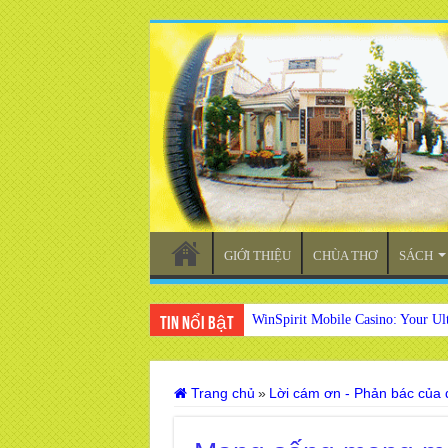
GIỚI THIỆU
CHÙA THƠ
SÁCH
WinSpirit Mobile Casino: Your Ul
Tin nổi bật
Trang chủ
»
Lời cám ơn - Phản bác của 