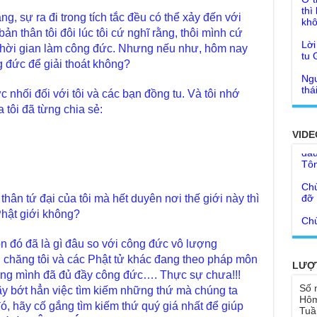
Lời
ng, sự ra đi trong tích tắc đều có thể xảy đến với
tu 
bản thân tôi đôi lúc tôi cứ nghĩ rằng, thôi mình cứ
Giả
ái thời gian làm công đức. Nhưng nếu như, hôm nay
Ngư
Cha
thá
ng đức để giải thoát không?
Kho
Đức
con
 nhối đối với tôi và các bạn đồng tu. Và tôi nhớ
Ph
 tôi đã từng chia sẻ:
Giả
Như
đâu
cơ
VIDE
Tôn
Bất
Chù
đỡ 
Như
Tổ 
Chù
thân tứ đại của tôi mà hết duyên nơi thế giới này thì
hìn
Lục
Phật giới không?
Chù
Tu 
"Gi
ỏn đó đã là gì đâu so với công đức vô lượng
Yếu
 chăng tôi và các Phật tử khác đang theo pháp môn
Chù
LƯỢ
sa
Ngh
ằng mình đã đủ đầy công đức…. Thực sự chưa!!!
TT
Số 
Đức
hãy bớt hẳn việc tìm kiếm những thứ mà chúng ta
Hôm
tro
, hãy cố gắng tìm kiếm thứ quý giá nhất để giúp
Báo
Tuầ