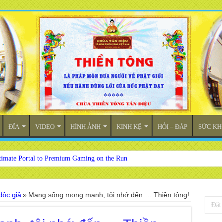
ĐĨA
VIDEO
HÌNH ẢNH
KINH KỆ
HỎI – ĐÁP
SỨC KH
timate Portal to Premium Gaming on the Run
độc giả
»
Mạng sống mong manh, tôi nhớ đến … Thiền tông!