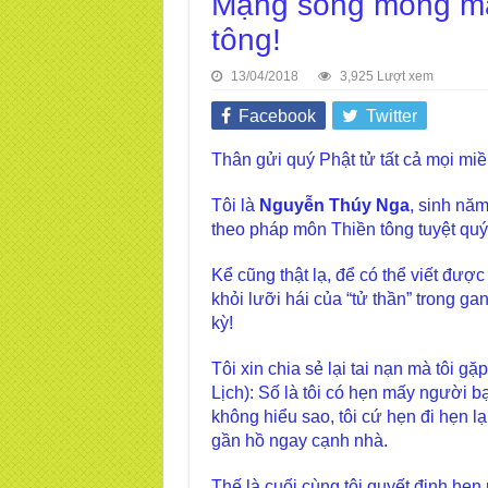
Mạng sống mong ma
tông!
13/04/2018
3,925 Lượt xem
Facebook
Twitter
Thân gửi quý Phật tử tất cả mọi miề
Tôi là
Nguyễn Thúy Nga
, sinh năm
theo pháp môn Thiền tông tuyệt quý
Kể cũng thật lạ, để có thể viết được
khỏi lưỡi hái của “tử thần” trong gan
kỳ!
Tôi xin chia sẻ lại tai nạn mà tôi 
Lịch): Số là tôi có hẹn mấy người 
không hiểu sao, tôi cứ hẹn đi hẹn lại
gần hồ ngay cạnh nhà.
Thế là cuối cùng tôi quyết định hẹn