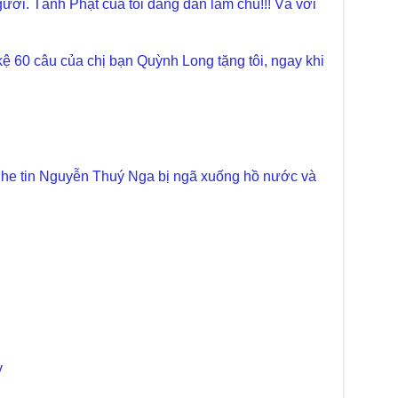
làm
ời. Tánh Phật của tôi đang dần làm chủ!!! Và với
Chù
dươ
i kệ 60 câu của chị bạn Quỳnh Long tặng tôi, ngay khi
Phó
Diệ
Hà 
Bất
Tôn
TT
 nghe tin Nguyễn Thuý Nga bị ngã xuống hồ nước và
Đài
- H
Tâm
dịp
TT
,
Kỷ 
Ng
Chù
chư
trự
y
Giả