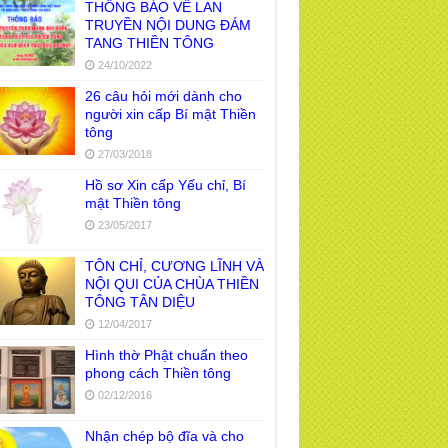
THÔNG BÁO VỀ LAN
TRUYỀN NỘI DUNG ĐÁM
TANG THIỀN TÔNG
24/10/2022
26 câu hỏi mới dành cho
người xin cấp Bí mật Thiền
tông
27/03/2018
Hồ sơ Xin cấp Yếu chỉ, Bí
mật Thiền tông
23/05/2017
TÔN CHỈ, CƯƠNG LĨNH VÀ
NỘI QUI CỦA CHÙA THIỀN
TÔNG TÂN DIỆU
12/04/2017
Hình thờ Phật chuẩn theo
phong cách Thiền tông
02/12/2016
Nhận chép bộ đĩa và cho