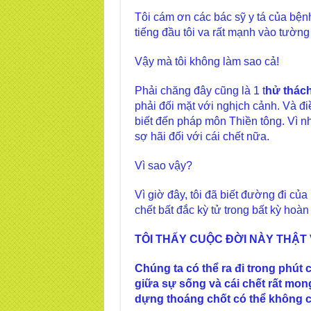
Tôi cám ơn các bác sỹ y tá của bệnh 
tiếng đầu tôi va rất mạnh vào tường
Vậy mà tôi không làm sao cả!
Phải chăng đây cũng là 1 t
hử thác
phải đối mặt với nghịch cảnh. Và đi
biết đến pháp môn Thiền tông. Vì n
sợ hãi đối với cái chết nữa.
Vì sao vậy?
Vì giờ đây, tôi đã biết đường đi của
chết bất đắc kỳ tử trong bất kỳ hoà
TÔI THẤY CUỘC ĐỜI NÀY THẬT
Chúng ta có thể ra đi trong phút
giữa sự sống và cái chết rất mo
dựng thoáng chốt có thể không c