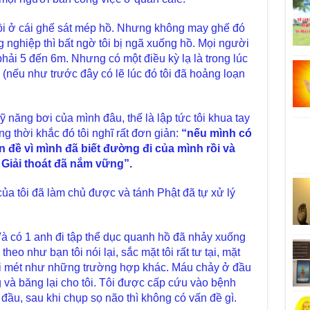
ồi ở cái ghế sát mép hồ. Nhưng không may ghế đó
g nghiệp thì bất ngờ tôi bị ngã xuống hồ. Mọi người
ải 5 đến 6m. Nhưng có một điều kỳ lạ là trong lúc
ng (nếu như trước đây có lẽ lúc đó tôi đã hoảng loạn
 kỹ năng bơi của mình đâu, thế là lập tức tôi khua tay
g thời khắc đó tôi nghĩ rất đơn giản:
“nếu mình có
n đề vì mình đã biết đường đi của mình rồi và
Giải thoát đã nắm vững”.
 của tôi đã làm chủ được và tánh Phật đã tự xử lý
Và có 1 anh đi tập thể dục quanh hồ đã nhảy xuống
heo như bạn tôi nói lại, sắc mặt tôi rất tư tại, mặt
tái mét như những trường hợp khác. Máu chảy ở đầu
 và băng lại cho tôi. Tôi được cấp cứu vào bệnh
 đầu, sau khi chụp sọ não thì không có vấn đề gì.