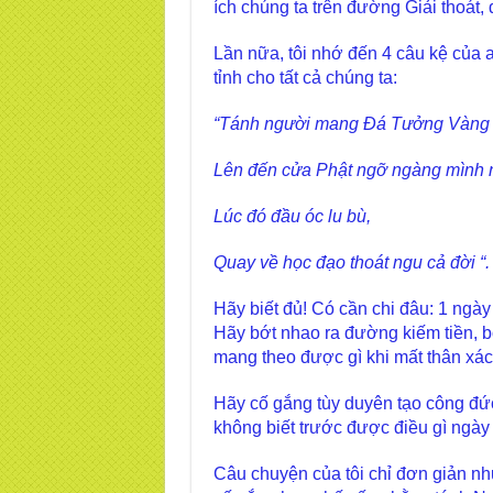
ích chúng ta trên đường Giải thoát, 
Lần nữa, tôi nhớ đến 4 câu kệ của a
tỉnh cho tất cả chúng ta:
“Tánh người mang Đá Tưởng Vàng 
Lên đến cửa Phật ngỡ ngàng mình n
Lúc đó đầu óc lu bù,
Quay về học đạo thoát ngu cả đời “.
Hãy biết đủ! Có cần chi đâu: 1 ngày
Hãy bớt nhao ra đường kiếm tiền, bớt
mang theo được gì khi mất thân xá
Hãy cố gắng tùy duyên tạo công đức
không biết trước được điều gì ngày
Câu chuyện của tôi chỉ đơn giản như