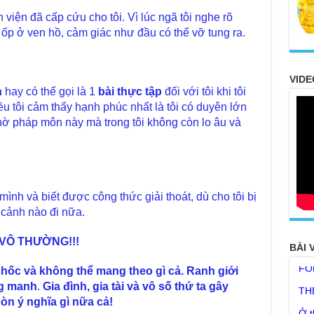
viện đã cấp cứu cho tôi. Vì lúc ngã tôi nghe rõ
 ốp ở ven hồ, cảm giác như đầu có thể vỡ tung ra.
VIDE
h
hay có thể gọi là 1
bài thực tập
đối với tôi khi tôi
ều tôi cảm thấy hạnh phúc nhất là tôi có duyên lớn
hờ pháp môn này mà trong tôi không còn lo âu và
 mình và biết được công thức giải thoát, dù cho tôi bị
n cảnh nào đi nữa.
20
FO
 VÔ THƯỜNG!!!
BÀI 
TH
 chốc và không thể mang theo gì cả. Ranh giới
Ở t
ng manh
.
Gia đình, gia tài và vô số thứ ta gây
thì
òn ý nghĩa gì nữa cả!
khô