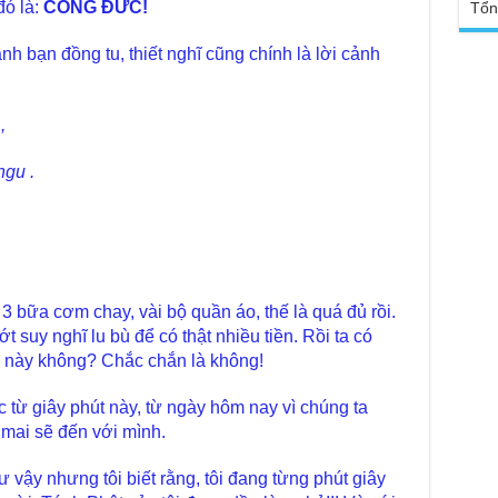
chù
đó là:
CÔNG ĐỨC!
Tổn
Tại
Phậ
Chù
nh bạn đồng tu, thiết nghĩ cũng chính là lời cảnh
100
Tin
Giả
tho
,
Chù
vì 
gu .
huy
Chù
thự
Chù
ứng
Phá
 3 bữa cơm chay, vài bộ quần áo, thế là quá đủ rồi.
 suy nghĩ lu bù để có thật nhiều tiền. Rồi ta có
Chù
Thầ
c này không? Chắc chắn là không!
súc
 từ giây phút này, từ ngày hôm nay vì chúng ta
Phó
Diệ
 mai sẽ đến với mình.
TT
 vậy nhưng tôi biết rằng, tôi đang từng phút giây
Chù