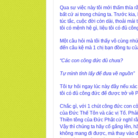
Qua sự việc này tôi mới thấm thía rằ
bất cứ ai trong chúng ta. Trước kia, 
túc tắc, cuộc đời còn dài, thoải m
tôi có mệnh hệ gì, liệu tôi có đủ cô
Một câu hỏi mà tôi thấy vô cùng nhức
đến câu kệ mà 1 chị bạn đồng tu của
“Các con công đức đủ chưa?
Tự mình tính lấy để đưa về nguồn”
Tôi tự hỏi ngay lúc này đây nếu xác 
tôi có đủ công đức để được trở về 
Chắc gì, với 1 chút công đức con c
của Đức Thế Tôn và các vị Tổ. Phải
Thiền tông của Đức Phật cứ nghĩ r
Vậy thì chúng ta hãy cố gắng lên, 
không mang đi được, mà thay vào đó