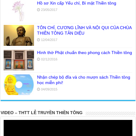
Hồ sơ Xin cấp Yếu chỉ, Bí mật Thiền tông
23/05/2017
TÔN CHỈ, CƯƠNG LĨNH VÀ NỘI QUI CỦA CHÙA
THIỀN TÔNG TÂN DIỆU
12/04/2017
Hình thờ Phật chuẩn theo phong cách Thiền tông
02/12/2016
Nhận chép bộ đĩa và cho mượn sách Thiền tông
học miễn phí!
04/09/2015
VIDEO – THTT LỄ TRUYỀN THIỀN TÔNG