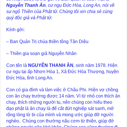
Nguyễn Thanh Ân
, cư ngụ Đức Hòa, Long An, nói về
sự ngộ Thiền của Phật tử. Chúng tôi xin chia sẻ cùng
quý độc giả và Phật tử:
Kính gởi:
– Ban Quản Trị chùa thiền tông Tân Diệu
– Thiền gia soạn giả Nguyễn Nhân
Con tên là
NGUYỄN THANH ÂN
, sinh năm 1978. Hiện
cư ngụ tại ấp Nhơn Hòa 1, Xã Đức Hòa Thượng, huyện
Đức Hòa, tỉnh Long An.
Con có gia đình và làm việc ở Châu Phi. Hiện vợ chồng
con ăn chay trường được 14 năm. Vì từ nhỏ con thích ăn
chay, thích những người tu, nên chúng con hiểu theo
đạo phật là ăn chay là để cắt đứt nghiệp sát sanh, mở
rộng lòng từ bi của mình và mong ước giúp đỡ người
nghèo. Chúng con thường nấu cơm từ thiện, giúp đở