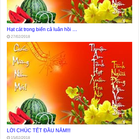
Hạt cát trong biển cả luân hồi …
27/02/2018
LỜI CHÚC TẾT ĐẦU NĂM!!!
15/02/2018