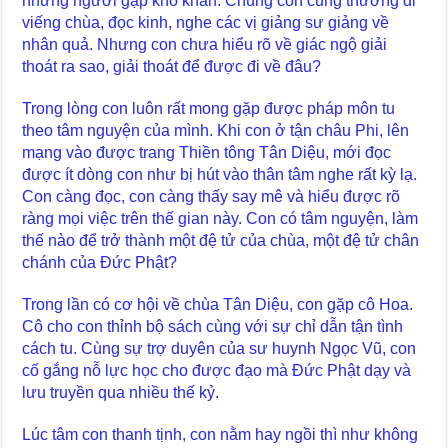
những người gặp khó khăn. Chúng con cũng thường đi
viếng chùa, đọc kinh, nghe các vị giảng sư giảng về
nhân quả. Nhưng con chưa hiểu rõ về giác ngộ giải
thoát ra sao, giải thoát để được đi về đâu?
Trong lòng con luôn rất mong gặp được pháp môn tu
theo tâm nguyện của mình. Khi con ở tận châu Phi, lên
mạng vào được trang Thiền tông Tân Diệu, mới đọc
được ít dòng con như bị hút vào thân tâm nghe rất kỳ lạ.
Con càng đọc, con càng thấy say mê và hiểu được rõ
ràng mọi việc trên thế gian này. Con có tâm nguyện, làm
thế nào để trở thành một đệ tử của chùa, một đệ tử chân
chánh của Đức Phật?
Trong lần có cơ hội về chùa Tân Diệu, con gặp cô Hoa.
Cô cho con thỉnh bộ sách cùng với sự chỉ dẫn tận tình
cách tu. Cùng sự trợ duyên của sư huynh Ngọc Vũ, con
cố gắng nỗ lực học cho được đạo mà Đức Phật dạy và
lưu truyền qua nhiều thế kỷ.
Lúc tâm con thanh tịnh, con nằm hay ngồi thì như không