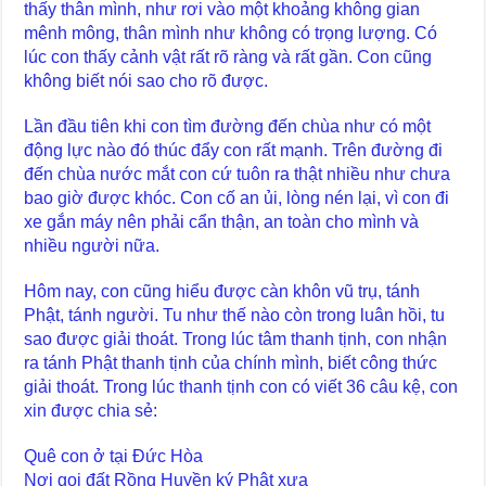
thấy thân mình, như rơi vào một khoảng không gian
mênh mông, thân mình như không có trọng lượng. Có
lúc con thấy cảnh vật rất rõ ràng và rất gần. Con cũng
không biết nói sao cho rõ được.
Lần đầu tiên khi con tìm đường đến chùa như có một
động lực nào đó thúc đẩy con rất mạnh. Trên đường đi
đến chùa nước mắt con cứ tuôn ra thật nhiều như chưa
bao giờ được khóc. Con cố an ủi, lòng nén lại, vì con đi
xe gắn máy nên phải cẩn thận, an toàn cho mình và
nhiều người nữa.
Hôm nay, con cũng hiểu được càn khôn vũ trụ, tánh
Phật, tánh người. Tu như thế nào còn trong luân hồi, tu
sao được giải thoát. Trong lúc tâm thanh tịnh, con nhận
ra tánh Phật thanh tịnh của chính mình, biết công thức
giải thoát. Trong lúc thanh tịnh con có viết 36 câu kệ, con
xin được chia sẻ:
Quê con ở tại Đức Hòa
Nơi gọi đất Rồng Huyền ký Phật xưa