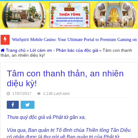
WinSpirit Mobile Casino: Your Ultimate Portal to Premium Gaming on
Trang chủ
»
Lời cám ơn - Phản bác của độc giả
»
Tâm con thanh
thản, an nhiên diệu kỳ!
Tâm con thanh thản, an nhiên
diệu kỳ!
17/07/2017
2,136 Lượt xem
Thưa quý độc giả và Phật tử gần xa,
Vừa qua, Ban quản trị Tổ đình chùa Thiền tông Tân Diệu
có nhận được lá thư gửi về Ban quản trị của Phật tử