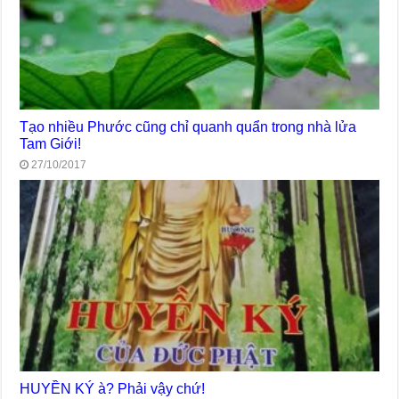
Tạo nhiều Phước cũng chỉ quanh quẩn trong nhà lửa
Tam Giới!
27/10/2017
HUYỀN KÝ à? Phải vậy chứ!