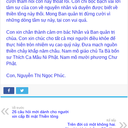
cười thầm nói con nay thoát rồi. Con chỉ bộc bạch vài lời
tâm sự của con về nguyên nhân và duyên được biết về
thiền tông này thôi. Mong Ban quản trị đừng cười vì
những dòng tâm sự này, tại con vui quá.
Con xin chân thành cảm ơn bác Nhân và Ban quản trị
chùa. Con xin chúc cho tất cả mọi người điều khỏe để
thực hiện tròn nhiệm vụ cao quý này. Đưa mạch nguồn
thiền chảy khắp năm châu. Nam mô giáo chủ Ta Bà bổn
sư Thích Ca Mâu Ni Phật. Nam mô mười phương Chư
Phật.
Con, Nguyễn Thị Ngọc Phúc.
Về trước
26 câu hỏi mới dành cho người
xin cấp Bí mật Thiền tông
Kế tiếp
Trên đời có một không hai.