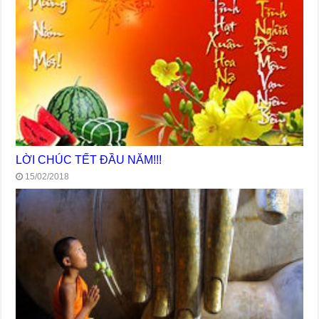
LỜI CHÚC TẾT ĐẦU NĂM!!!
15/02/2018