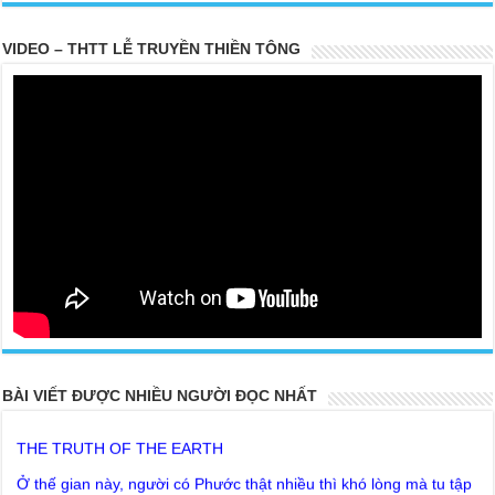
VIDEO – THTT LỄ TRUYỀN THIỀN TÔNG
20 PARTS TOP SECRET BUDDHA LEFT FOR POSTERITY
THE TRUTH OF THE EARTH
BÀI VIẾT ĐƯỢC NHIỀU NGƯỜI ĐỌC NHẤT
Ở thế gian này, người có Phước thật nhiều thì khó lòng mà tu tập
Giải thoát được phải không ?
Lời khuyên của Trưởng Ban dành cho người tu Giác Ngộ & Giải