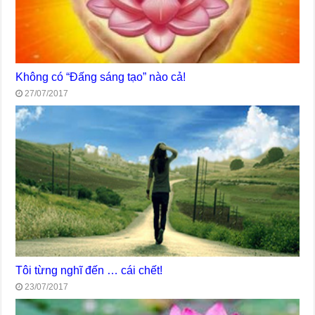
Không có “Đấng sáng tạo” nào cả!
27/07/2017
Tôi từng nghĩ đến … cái chết!
23/07/2017