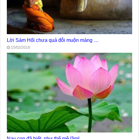
Lời Sám Hối chưa quá đỗi muộn màng …
15/02/2018
Nay con đã biết, như thế mê lầm!