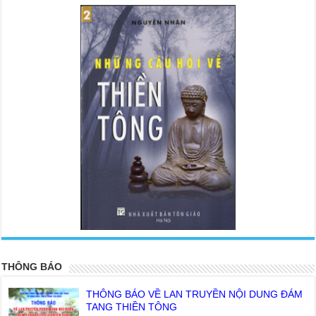
<
>
THÔNG BÁO
THÔNG BÁO VỀ LAN TRUYỀN NỘI DUNG ĐÁM
TANG THIỀN TÔNG