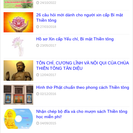
24/10/2022
26 câu hỏi mới dành cho người xin cấp Bí mật
Thiền tông
27/03/2018
Hồ sơ Xin cấp Yếu chỉ, Bí mật Thiền tông
23/05/2017
TÔN CHỈ, CƯƠNG LĨNH VÀ NỘI QUI CỦA CHÙA
THIỀN TÔNG TÂN DIỆU
12/04/2017
Hình thờ Phật chuẩn theo phong cách Thiền tông
02/12/2016
Nhận chép bộ đĩa và cho mượn sách Thiền tông
học miễn phí!
04/09/2015