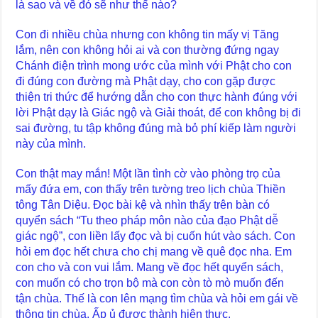
là sao và về đó sẽ như thế nào?
Con đi nhiều chùa nhưng con không tin mấy vị Tăng
lắm, nên con không hỏi ai và con thường đứng ngay
Chánh điện trình mong ước của mình với Phật cho con
đi đúng con đường mà Phật dạy, cho con gặp được
thiện tri thức để hướng dẫn cho con thực hành đúng với
lời Phật dạy là Giác ngộ và Giải thoát, để con không bị đi
sai đường, tu tập không đúng mà bỏ phí kiếp làm người
này của mình.
Con thật may mắn! Một lần tình cờ vào phòng trọ của
mấy đứa em, con thấy trên tường treo lịch chùa Thiền
tông Tân Diệu. Đọc bài kệ và nhìn thấy trên bàn có
quyển sách “Tu theo pháp môn nào của đạo Phật dễ
giác ngộ”, con liền lấy đọc và bị cuốn hút vào sách. Con
hỏi em đọc hết chưa cho chị mang về quê đọc nha. Em
con cho và con vui lắm. Mang về đọc hết quyển sách,
con muốn có cho trọn bộ mà con còn tò mò muốn đến
tận chùa. Thế là con lên mạng tìm chùa và hỏi em gái về
thông tin chùa. Ấp ủ được thành hiện thực.