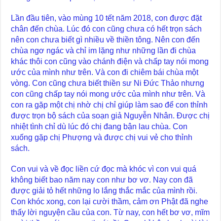
Lần đầu tiên, vào mùng 10 tết năm 2018, con được đặt
chân đến chùa. Lúc đó con cũng chưa có hết trọn sách
nên con chưa biết gì nhiều về thiền tông. Nên con đến
chùa ngơ ngác và chỉ im lặng như những lần đi chùa
khác thôi con cũng vào chánh điện và chấp tay nói mong
ước của mình như trên. Và con đi chiêm bái chùa một
vòng. Con cũng chưa biết thiền sư Ni Đức Thảo nhưng
con cũng chấp tay nói mong ước của mình như trên. Và
con ra gặp một chị nhờ chị chỉ giúp làm sao để con thỉnh
được trọn bộ sách của soạn giả Nguyễn Nhân. Được chị
nhiệt tình chỉ dù lúc đó chị đang bận lau chùa. Con
xuống gặp chị Phượng và được chị vui vẻ cho thỉnh
sách.
Con vui và về đọc liền cứ đọc mà khóc vì con vui quá
không biết bao năm nay con như bơ vơ. Nay con đã
được giải tỏ hết những lo lắng thắc mắc của mình rồi.
Con khóc xong, con lại cười thầm, cảm ơn Phật đã nghe
thấy lời nguyện cầu của con. Từ nay, con hết bơ vơ, mĩm