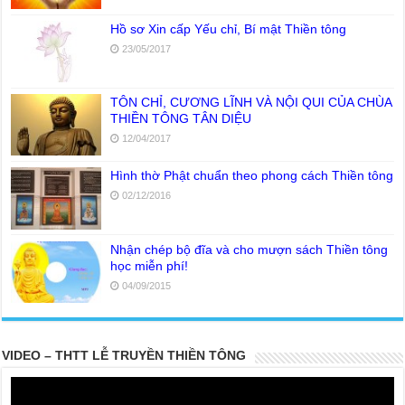
Hồ sơ Xin cấp Yếu chỉ, Bí mật Thiền tông
23/05/2017
TÔN CHỈ, CƯƠNG LĨNH VÀ NỘI QUI CỦA CHÙA
THIỀN TÔNG TÂN DIỆU
12/04/2017
Hình thờ Phật chuẩn theo phong cách Thiền tông
02/12/2016
Nhận chép bộ đĩa và cho mượn sách Thiền tông
học miễn phí!
04/09/2015
VIDEO – THTT LỄ TRUYỀN THIỀN TÔNG