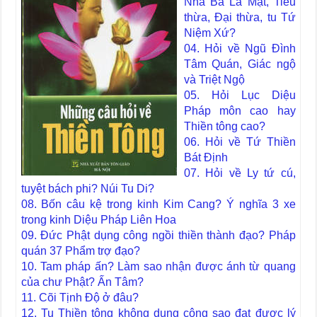
Nhã Ba La Mật, Tiểu
thừa, Đại thừa, tu Tứ
Niệm Xứ?
04. Hỏi về Ngũ Đình
Tâm Quán, Giác ngộ
và Triệt Ngộ
05. Hỏi Lục Diệu
Pháp môn cao hay
Thiền tông cao?
06. Hỏi về Tứ Thiền
Bát Định
07. Hỏi về Ly tứ cú,
tuyệt bách phi? Núi Tu Di?
08. Bốn câu kệ trong kinh Kim Cang? Ý nghĩa 3 xe
trong kinh Diệu Pháp Liên Hoa
09. Đức Phật dụng công ngồi thiền thành đạo? Pháp
quán 37 Phẩm trợ đạo?
10. Tam pháp ấn? Làm sao nhận được ánh từ quang
của chư Phật? Ấn Tâm?
11. Cõi Tịnh Độ ở đâu?
12. Tu Thiền tông không dụng công sao đạt được lý