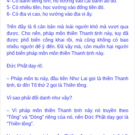
4- Có danh tiếng lớn, họ vướng vào cái danh ảo đó.
5- Có nhiều tiền, học vướng vào đống tiền đó.
6- Có địa vị cao, họ vướng vào địa vị ấy.
Trên đây là 6 căn bản mà loài người khó mà vượt qua
được. Cho nên, pháp môn thiền Thanh tịnh này, tuy đã
được phổ biến công khai rồi, mà cũng không có bao
nhiêu người để ý đến. Đã vậy mà, còn muốn hại người
phổ biến pháp môn môn thiền Thanh tịnh này.
Đức Phật dạy rõ:
– Pháp môn tu này, đầu tiên Như Lai gọi là thiền Thanh
tịnh, từ đời Tổ thứ 2 gọi là Thiền tông.
Vì sao phải đổi danh như vậy?
– Vì pháp môn thiền Thanh tịnh này nó truyền theo
“Tông” và “Dòng” riêng của nó, nên Đức Phật dạy gọi là
“Thiền tông”.