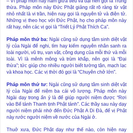
– Vì pháp môn này nằm giữa tiểu và đại nên gọi là Trung
thừa. Pháp môn này Đức Phật giảng rất rõ ràng từ vật
nhỏ nhất là vi trần, hiện nay gọi là nguyên tử và điện tử.
Những vị theo học với Đức Phật, họ cho pháp môn này
rất hay, nên các vị gọi là “Triết Lý Phật Thích Ca”.
Pháp môn thứ ba:
Ngài cũng sử dụng tâm sinh diệt vật
lý của Ngài để nghi, tìm hay kiếm nguyên nhân sanh ra
loài người, vũ trụ, vạn vật, công dụng của mỗi thứ và mỗi
loài. Vì là mênh mông và trùm khắp, nên gọi là “Đại
thừa”; tức giúp cho nhiều người biết tường tận, mạch lạc
và khoa học. Các vị thời đó gọi là “Chuyên chở lớn”.
Pháp môn thứ tư:
Ngài cũng sử dụng tâm sinh diệt vật
lý của Ngài để niệm ba cái vô lượng. Pháp môn này
Ngài dạy trong ẩn ý là để giúp người niệm được “Rơi
vào Bể tánh Thanh tịnh Phật tánh”. Các thầy sau này dạy
người niệm phải nhớ đến Đức Phật A Di Đà, để vị Phật
này rước người niệm về nước của Ngài ở.
Thuở xưa, Đức Phật dạy như thế nào, còn hiện nay