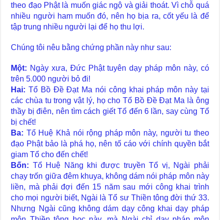
theo đạo Phật là muốn giác ngộ và giải thoát. Vì chỗ quá
nhiều người ham muốn đó, nên họ bịa ra, cốt yếu là để
tập trung nhiều người lại để họ thu lợi.
Chúng tôi nêu bằng chứng phần này như sau:
Một:
Ngày xưa, Đức Phật tuyên dạy pháp môn này, có
trên 5.000 người bỏ đi!
Hai:
Tổ Bồ Đề Đạt Ma nói công khai pháp môn này tại
các chùa tu trong vật lý, họ cho Tổ Bồ Đề Đạt Ma là ông
thầy bị điên, nên tìm cách giết Tổ đến 6 lần, say cùng Tổ
bị chết!
Ba:
Tổ Huệ Khả nói rộng pháp môn này, người tu theo
đạo Phật bảo là phá họ, nên tố cáo với chính quyền bắt
giam Tổ cho đến chết!
Bốn:
Tổ Huệ Năng khi được truyền Tổ vị, Ngài phải
chạy trốn giữa đêm khuya, không dám nói pháp môn này
liền, mà phải đợi đến 15 năm sau mới công khai trình
cho mọi người biết, Ngài là Tổ sư Thiền tông đời thứ 33.
Nhưng Ngài cũng không dám dạy công khai dạy pháp
môn Thiền tông học này, mà Ngài chỉ dạy pháp môn