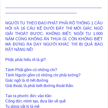
—————————————————————————
——————————————————–
NGƯỜI TU THEO ĐẠO PHẬT PHẢI RÕ THÔNG 1 CÂU
HỎI VÀ 16 CÂU KỆ DƯỚI ĐÂY THÌ MỚI GIÁC NGỘ
GIẢI THOÁT ĐƯỢC. KHÔNG BIẾT, NGỒI TU 1.000
NĂM CŨNG KHÔNG ĂN THUA GÌ. CÒN KHÔNG BIẾT
MÀ ĐỨNG RA DẠY NGƯỜI KHÁC THÌ BỊ QUẢ BÁO
RẤT NẶNG NỀ!
Phật, phải hiểu rõ là gì?
Tánh Phật gồm có những chi?
Tánh Người gồm có những chi phải tường?
Giác ngộ là rõ hết đường
Giải thoát, là phải biết đường thoát thân.
Tạo ra phước đức vào trần
Công đức mình tạo, đưa lần về quê
Tu dùng vật lý là mê