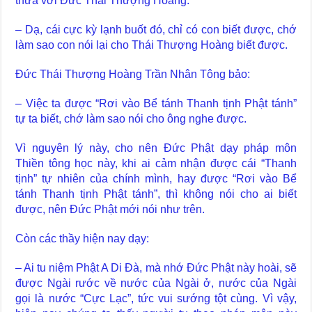
thưa với Đức Thái Thượng Hoàng:
– Dạ, cái cực kỳ lạnh buốt đó, chỉ có con biết được, chớ
làm sao con nói lại cho Thái Thượng Hoàng biết được.
Đức Thái Thượng Hoàng Trần Nhân Tông bảo:
– Việc ta được “Rơi vào Bể tánh Thanh tịnh Phật tánh”
tự ta biết, chớ làm sao nói cho ông nghe được.
Vì nguyên lý này, cho nên Đức Phật dạy pháp môn
Thiền tông học này, khi ai cảm nhận được cái “Thanh
tịnh” tự nhiên của chính mình, hay được “Rơi vào Bể
tánh Thanh tịnh Phật tánh”, thì không nói cho ai biết
được, nên Đức Phật mới nói như trên.
Còn các thầy hiện nay dạy:
– Ai tu niệm Phật A Di Đà, mà nhớ Đức Phật này hoài, sẽ
được Ngài rước về nước của Ngài ở, nước của Ngài
gọi là nước “Cực Lạc”, tức vui sướng tột cùng. Vì vậy,