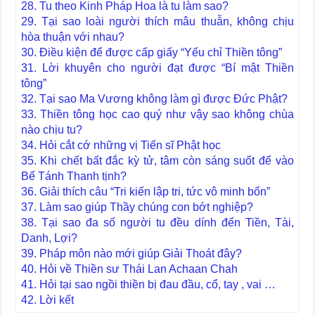
28. Tu theo Kinh Pháp Hoa là tu làm sao?
29. Tại sao loài người thích mâu thuẫn, không chịu
hòa thuận với nhau?
30. Điều kiện để được cấp giấy “Yếu chỉ Thiền tông”
31. Lời khuyên cho người đạt được “Bí mật Thiền
tông”
32. Tại sao Ma Vương không làm gì được Đức Phật?
33. Thiền tông học cao quý như vậy sao không chùa
nào chịu tu?
34. Hỏi cắt cớ những vị Tiến sĩ Phật học
35. Khi chết bất đắc kỳ tử, tâm còn sáng suốt để vào
Bể Tánh Thanh tịnh?
36. Giải thích câu “Tri kiến lập tri, tức vô minh bổn”
37. Làm sao giúp Thầy chúng con bớt nghiệp?
38. Tại sao đa số người tu đều dính đến Tiền, Tài,
Danh, Lợi?
39. Pháp môn nào mới giúp Giải Thoát đây?
40. Hỏi về Thiền sư Thái Lan Achaan Chah
41. Hỏi tại sao ngồi thiền bị đau đầu, cổ, tay , vai …
42. Lời kết