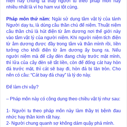
hiện nay chúng ta thấy người tu theo pháp môn này
nhiều nhất là vì họ ham vui tột cùng.
Pháp môn thứ năm:
Ngài sử dụng tâm vật lý của tánh
Người dạy tu, là dùng câu thần chú để niệm. Thuật niệm
câu thần chú là hút điện từ âm dương nơi thế giới này
vào tâm vật lý của người niệm. Khi người niệm tích điện
từ âm dương được đầy trong tâm và thân mình rồi, liền
tưởng cho khối điện từ âm dương ấy bung ra. Nếu
người niệm mà để cây đèn đang cháy trước mặt mình,
thì lửa của cây đèn sẽ tắt liền, còn để đống cát hay hòn
đá trước mặt, thì cát sẽ bay đi, hòn đá bị lăn tròn. Cho
nên có câu: “Cát bay đá chạy” là lý do này.
Để làm chi vậy?
– Pháp môn này có công dụng theo chiều vật lý như sau:
1- Người tu theo pháp môn này làm thầy trị bệnh đau
nhức hay thần kinh rất hay.
2- Người chung quanh sợ không dám quậy phá mình.