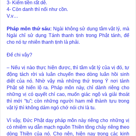
3- Kiếm tiền rất dễ.
4- Còn danh thì nổi như cồn.
V.v…
Pháp môn thứ sáu:
Ngài không sử dụng tâm vật lý, mà
Ngài chỉ sử dụng Tánh thanh tịnh trong Phật tánh, để
cho nó tự nhiên thanh tịnh là phải.
Để chi vậy?
– Nếu vị nào thực hiện được, thì tâm vật lý của vị đó, tự
động tách rời và luân chuyển theo dòng luân hồi sinh
diệt của nó. Nhờ vậy mà những thứ trong Ý nơi tánh
Phật sẽ hiển lộ ra. Pháp môn này, chỉ dành riêng cho
những vị có quyết chí cao, muốn giác ngộ và giải thoát
thì mới “tu”; còn những người ham mê thành tựu trong
vật lý thì không dám ngó chớ nói chi là tu.
Vì vậy, Đức Phật dạy pháp môn này riêng cho những vị
có nhiệm vụ dẫn mạch nguồn Thiền tông chảy riêng theo
dòng Thiền của nó. Cho nên, hiện nay trong các kinh