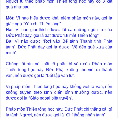
Người tu theo pháp môn Thiền tông học này có 3 kết
quả như sau:
Một:
Vị nào hiểu được khái niệm pháp môn này, gọi là
giác ngộ “Yếu chỉ Thiền tông”.
Hai:
Vị nào giải thích được tất cả những ngôn từ của
Đức Phật dạy, gọi là đạt được “Bí mật Thiền tông”.
Ba:
Vị nào được “Rơi vào Bể tánh Thanh tịnh Phật
tánh”, Đức Phật dạy gọi là được “Về đến quê xưa của
mình”.
Chúng tôi xin nói thật rõ phần bí yếu của Pháp môn
Thiền tông học này: Đức Phật không cho viết ra thành
văn, nên được gọi là “Bất lập văn tự”.
Vì pháp môn Thiền tông học này không viết ra văn, nên
không truyền theo kinh điển bình thường được, nên
được gọi là “Giáo ngoại biệt truyền”.
Pháp môn Thiền tông học này, Đức Phật chỉ thẳng cái gì
là tánh Người, nên được gọi là “Chỉ thẳng nhân tánh”.